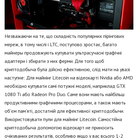
Незважаючи на те, що складність популярних пірінгових
мереж, в тому числі і LTC, поступово зростає, багато
майнеры продовжують купувати ультрасучасні графічні
адаптери і збирати з них ферми. Для того щоб
криптодобыча була дійсно ефективною, слід мати на увазі
наступне: Для майнінг Litecoin на відеокарті Nvidia або AMD
необхідно купувати самі потужні моделі, наприклад GTX
1080 Ti або Radeon Pro Duo. Саме вони мають найбільш
продуктивними графічними процесорами, а також мають
об'єм пам'яті, достатній для ефективної криптодобычи.
Використовувати пули для майнінг Litecoin. Самостійна
криптодобыча допомогою відеокарт не приносить
очікуваних результатів, особливо якщо у вас всього 1-2