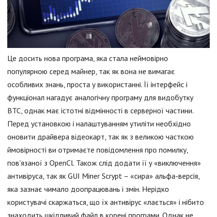
Це досить нова програма, яка стала неймовірно
популярною серед майнер, так як вона не вимагає
особливих знань, проста у використанні. Її інтерфейс і
функціонал нагадує аналогічну програму для видобутку
ВТС, однак має істотні відмінності в серверної частини.
Перед установкою і налаштуванням утиліти необхідно
оновити драйвера відеокарт, так як з великою часткою
ймовірності ви отримаєте повідомлення про помилку,
пов'язаної з OpenCl. Також слід додати її у «виключення»
антивіруса, так як GUI Miner Scrypt – «сира» альфа-версія,
яка зазнає чимало доопрацювань і змін. Нерідко
користувачі скаржаться, що їх антивірус «лається» і нібито
знаходить шкідливий файл в корені програми. Однак не