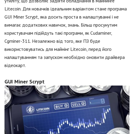
утиліту, що дозволяє задіяти обладнання в майнинге
Litecoin. Для новачків ідеальним варіантом стане програма
GUI Miner Scrypt, яка досить проста в налаштуванні і не
вимагає додаткових навичок, знань. Більш просунутим
користувачам підійдуть такі програми, як Cudaminer,
Cgminer-311. Незалежно від того, яке ПЗ буде
використовуватись для майнінг Litecoin, перед його
налаштуванням та запуском необхідно оновити драйвера
відеокарт.
GUI Miner Scrypt