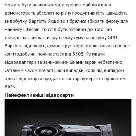
можуть бути аналогічними, в процесі майнінгу вони
демонструють абсолютно різну продуктивність, швидкість
видобутку. Вартість. Якщо ви зібралися збирати ферму для
майнінгу Litecoin, то слід бути готовим до того, що
доведеться викласти кругленьку суму на покупку GPU.
Вартість відеокарт, демонструє хороші показники в процесі
криптодобычи, починається від 550$. Купувати
відеоадаптери за заниженими цінами вкрай небезпечно.
Останнім часом почастішали випадки, коли під виглядом
однієї відеокарти продають застарілу версію з прошитим
BIOS.
Найефективніші відеокарти