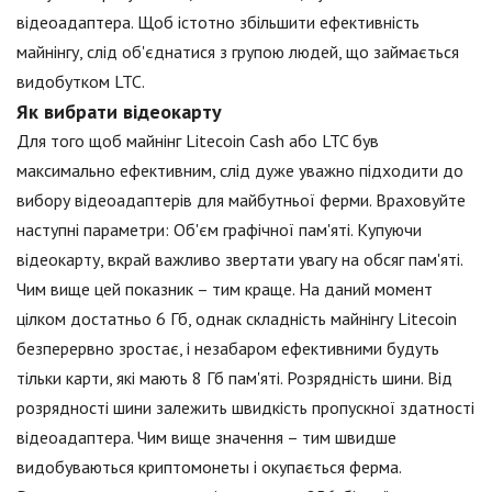
відеоадаптера. Щоб істотно збільшити ефективність
майнінгу, слід об'єднатися з групою людей, що займається
видобутком LTC.
Як вибрати відеокарту
Для того щоб майнінг Litecoin Cash або LTC був
максимально ефективним, слід дуже уважно підходити до
вибору відеоадаптерів для майбутньої ферми. Враховуйте
наступні параметри: Об'єм графічної пам'яті. Купуючи
відеокарту, вкрай важливо звертати увагу на обсяг пам'яті.
Чим вище цей показник – тим краще. На даний момент
цілком достатньо 6 Гб, однак складність майнінгу Litecoin
безперервно зростає, і незабаром ефективними будуть
тільки карти, які мають 8 Гб пам'яті. Розрядність шини. Від
розрядності шини залежить швидкість пропускної здатності
відеоадаптера. Чим вище значення – тим швидше
видобуваються криптомонеты і окупається ферма.