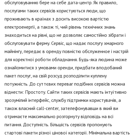
обслуговуванню бере на себе дата-центр. Як правило,
послугами таких сервісів користуються люди, що
проживають в країнах з досить високою вартістю
електроенергії, а також ті, чий рівень технічних знань
знаходиться на рівні, що не дозволяє самостійно зібрати і
обслуговувати ферму. Сервіс, що надає послугу хмарного
майнінгу, передає в оренду повністю обслуженное і настрій
для коректної роботи обладнання. Будь-яка людина може
ознайомитися з умовами оренди, придбати вподобаний
пакет послуг, на свій розсуд розподілити куплену
потужність. До суттєвих переваг подібних сервісів можна
віднести: Простоту. Сайти таких сервісів мають інтуїтивно
зрозумілий інтерфейс, службу підтримки користувачів, а
також власний call-center, зателефонувавши в який ви
отримаєте максимально розгорнуту відповідь на всі
питання. Доступність. Більшість сервісів пропонують
стартові пакети різної цінової категорії. Мінімальна вартість