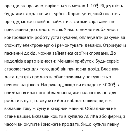
оренди, як правило, варіюється в межах 1-10$. Відсутність
будь-яких додаткових турбот. Користувач, який оплатив
оренду, може спокійно займатися своїми справами і не
прив'язаний до одного місця. У нього немає необхідності
контролювати роботу устаткування, оплачувати рахунки за
спожиту електроенергію і ремонтувати девайси. Отримуючи
пасивний дохід, можна займатися своїми справами. До
недоліків варто віднести: Менший прибуток. Будь-сервіс
створюється для того, щоб він приносив дохід. Власники
дата-центрів продають обчислювальну потужність з
певною націнкою. Наприклад, якщо ви вкладете 5000$ в
придбання власного обладнання, яке налаштовано для
роботи в пулі, то окупите його набагато швидше, ніж
вклавши таку ж суму в хмарний майнінг. Обладнання не
стане вашим. Вклавши кошти в купівлю АСИКа або ферми, з
часом ви окупите і зможете продати. Якщо купили певну