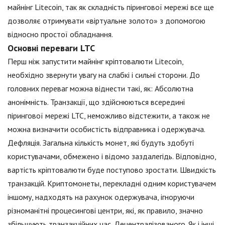
майнінг Litecoin, так як складність пірингової мережі все ще
дозволяє отримувати «віртуальне золото» з допомогою
відносно простої обладнання.
Основні переваги LTC
Перш ніж запустити майнінг кріптовалюти Litecoin,
необхідно звернути увагу на слабкі і сильні сторони. До
головних переваг можна віднести такі, як: Абсолютна
анонімність. Транзакції, що здійснюються всередині
пірингової мережі LTC, неможливо відстежити, а також не
можна визначити особистість відправника і одержувача.
Дефляція. Загальна кількість монет, які будуть здобуті
користувачами, обмежено і відомо заздалегідь. Відповідно,
вартість кріптовалюти буде поступово зростати. Швидкість
транзакцій. Криптомонеты, перекладні одним користувачем
іншому, надходять на рахунок одержувача, ігноруючи
різноманітні процесингові центри, які, як правило, значно
збільшують транзакційних час. Децентралізованого. Як і інші