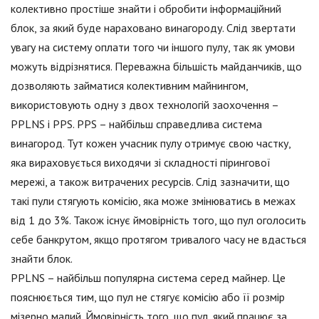
колективно простіше знайти і обробити інформаційний
блок, за який буде нараховано винагороду. Слід звертати
увагу на систему оплати того чи іншого пулу, так як умови
можуть відрізнятися. Переважна більшість майданчиків, що
дозволяють займатися колективним майнингом,
використовують одну з двох технологій заохочення –
PPLNS і PPS. PPS – найбільш справедлива система
винагород. Тут кожен учасник пулу отримує свою частку,
яка вираховується виходячи зі складності пірингової
мережі, а також витрачених ресурсів. Слід зазначити, що
такі пули стягують комісію, яка може змінюватись в межах
від 1 до 3%. Також існує ймовірність того, що пул оголосить
себе банкрутом, якщо протягом тривалого часу не вдасться
знайти блок.
PPLNS – найбільш популярна система серед майнер. Це
пояснюється тим, що пул не стягує комісію або її розмір
мізерно малий. Ймовірність того, що пул, який працює за