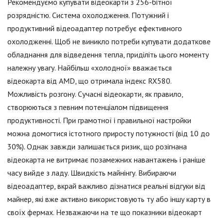
Рекомендуємо купувати відеокарти з 256-бітної
розрядністю. Система охолодження. Потужний і
продуктивний відеоадаптер потребує ефективного
охолодженні. Щоб не виникло потреби купувати додаткове
обладнання для відведення тепла, приділіть цього моменту
належну увагу. Найбільш «холодної» вважається
відеокарта від AMD, що отримала індекс RX580.
Можливість розгону. Сучасні відеокарти, як правило,
створюються з певним потенціалом підвищення
продуктивності. При грамотної і правильної настройки
можна домогтися істотного приросту потужності (від 10 до
30%). Однак завжди залишається ризик, що розігнана
відеокарта не витримає позамежних навантажень і раніше
часу вийде з ладу. Швидкість майнінгу. Вибираючи
відеоадаптер, вкрай важливо дізнатися реальні відгуки від
майнер, які вже активно використовують ту або іншу карту в
своїх фермах. Незважаючи на те що показники відеокарт