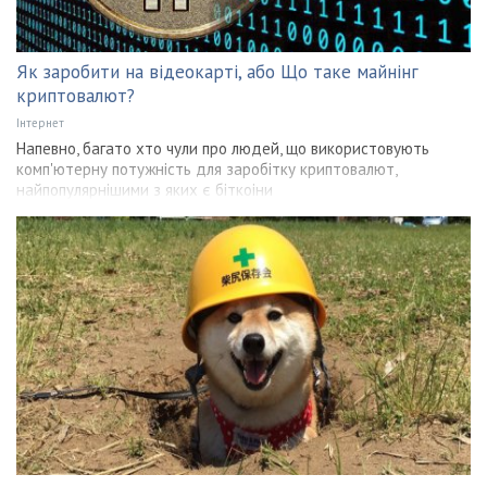
Як заробити на відеокарті, або Що таке майнінг
криптовалют?
Інтернет
Напевно, багато хто чули про людей, що використовують
комп'ютерну потужність для заробітку криптовалют,
найпопулярнішими з яких є біткоіни