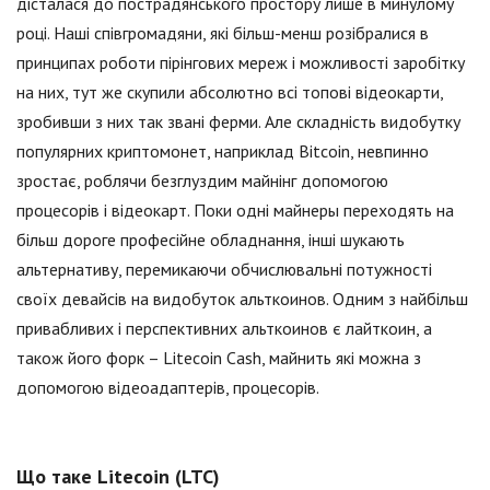
дісталася до пострадянського простору лише в минулому
році. Наші співгромадяни, які більш-менш розібралися в
принципах роботи пірінгових мереж і можливості заробітку
на них, тут же скупили абсолютно всі топові відеокарти,
зробивши з них так звані ферми. Але складність видобутку
популярних криптомонет, наприклад Bitcoin, невпинно
зростає, роблячи безглуздим майнінг допомогою
процесорів і відеокарт. Поки одні майнеры переходять на
більш дороге професійне обладнання, інші шукають
альтернативу, перемикаючи обчислювальні потужності
своїх девайсів на видобуток альткоинов. Одним з найбільш
привабливих і перспективних альткоинов є лайткоин, а
також його форк – Litecoin Cash, майнить які можна з
допомогою відеоадаптерів, процесорів.
Що таке Litecoin (LTC)