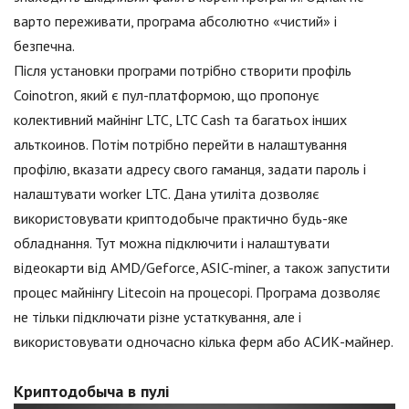
варто переживати, програма абсолютно «чистий» і
безпечна.
Після установки програми потрібно створити профіль
Coinotron, який є пул-платформою, що пропонує
колективний майнінг LTC, LTC Cash та багатьох інших
альткоинов. Потім потрібно перейти в налаштування
профілю, вказати адресу свого гаманця, задати пароль і
налаштувати worker LTC. Дана утиліта дозволяє
використовувати криптодобыче практично будь-яке
обладнання. Тут можна підключити і налаштувати
відеокарти від AMD/Geforce, ASIC-miner, а також запустити
процес майнінгу Litecoin на процесорі. Програма дозволяє
не тільки підключати різне устаткування, але і
використовувати одночасно кілька ферм або АСИК-майнер.
Криптодобыча в пулі