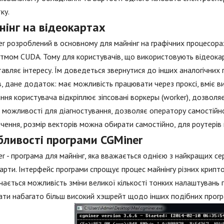
ку.
нінг на відеокартах
r розроблений в основному для майнінг на графічних процесорах
тмом CUDA. Тому для користувачів, що використовують відеокар
авляє інтересу. Їм доведеться звернутися до інших аналогічних 
в, дане додаток: має можливість працювати через проксі, вміє 
ння користувача відкріплює зіпсовані воркеры (worker), дозволя
 можливості для діагностування, дозволяє оператору самостійн
чення, розмір векторів можна обирати самостійно, для роутері
бливості програми CGMiner
r - програма для майнінг, яка вважається однією з найкращих с
арти. Інтерфейс програми спрощує процес майнінгу різних крипт
чається можливість зміни великої кількості тонких налаштувань п
ти набагато більш високий хэшрейт щодо інших подібних прогр