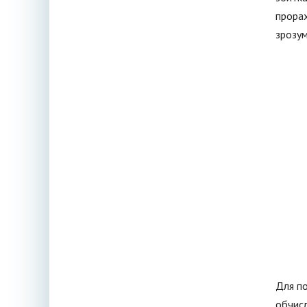
прорах
зрозум
Для по
обчисл