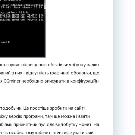
що сприяє підвищенню обсягів видобутку валют.
вний з них - відсутність графічної оболонки, що
я CGminer необхідно вписувати в конфігураційні
тодобычи. Це простіше зробити на сайті
віжу версію програми, там ще можна і взяти
айбільш прийнятний пул для видобутку монет. На
 - в особистому кабінеті ідентифікувати свій