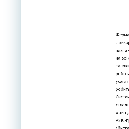
Ферма 
з вико
плата 
на всі
та еле
робота
уваги 
робить
Систем
складн
один д
ASIC-п
збитка