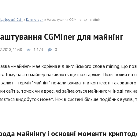
 Цифровий Світ
»
Компютери
» Налаштування CGMiner для майнінг
аштування CGMiner для майнінг
2.2018, 11:38
1 173
0
азва «майнінг» має коріння від англійського слова mining, що 
ів. Тому часто майнер називають ще шахтарями. Після появи на с
валют - термін "майнінг" почали вживати в контексті так званого 
ки сайтів, точок чи адрес, які займаються майнингом. Іноді так 
яється видобуток монет. Ніж в системі більше подібних вузлів,
рода майнінгу і основні моменти крипто