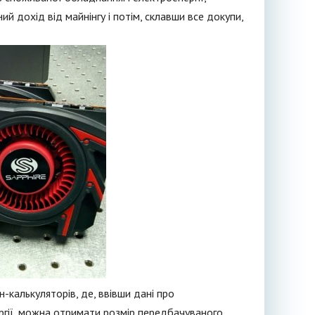
й дохід від майнінгу і потім, склавши все докупи,
н-калькуляторів, де, ввівши дані про
ргії, можна отримати розмір передбачуваного