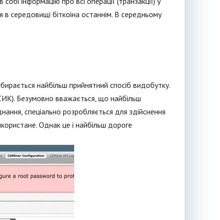
 собі інформацію про всі операції (транзакції) у
ся в середовищі біткоіна останнім. В середньому
бирається найбільш прийнятний спосіб видобутку.
АСИК). Безумовно вважається, що найбільш
днання, спеціально розробляється для здійснення
икористане. Однак це і найбільш дороге