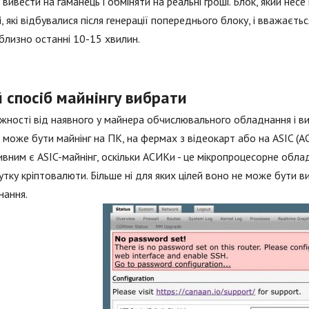
вивести на гаманець і обміняти на реальні гроші. Блок, який несе в
, які відбувалися після генерації попереднього блоку, і вважаєть
близно останні 10-15 хвилин.
 спосіб майнінгу вибрати
жності від наявного у майнера обчислювального обладнання і ви
е може бути майнінг на ПК, на фермах з відеокарт або на ASIC (
вним є ASIC-майнінг, оскільки АСИКи - це мікропроцесорне обла
тку кріптовалюти. Більше ні для яких цілей воно не може бути в
нання.