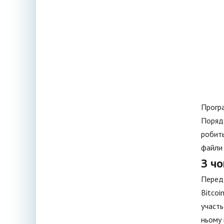
Програ
Поряд 
робить
файли 
З чо
Перед 
Bitcoi
участь
ньому 