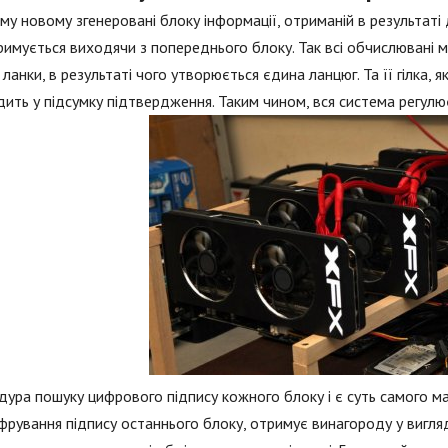
у новому згенеровані блоку інформації, отриманій в результаті д
имується виходячи з попереднього блоку. Так всі обчислювані м
ланки, в результаті чого утворюється єдина ланцюг. Та її гілка,
ить у підсумку підтвердження. Таким чином, вся система регул
ура пошуку цифрового підпису кожного блоку і є суть самого май
рування підпису останнього блоку, отримує винагороду у вигляді