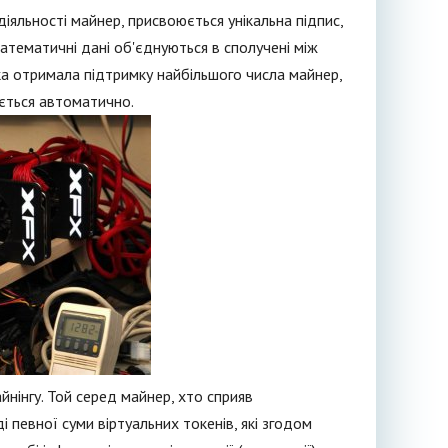
іяльності майнер, присвоюється унікальна підпис,
атематичні дані об'єднуються в сполучені між
 яка отримала підтримку найбільшого числа майнер,
юється автоматично.
нінгу. Той серед майнер, хто сприяв
 певної суми віртуальних токенів, які згодом