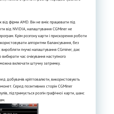
 від фірми AMD. Він не вміє працювати під
ти від NVIDIA, налаштування CGMiner не
програм. Крім розгону карти і прискорення роботи
використовувати алгоритми балансування, без
є виробляти гнучкі налаштування CGminer, дає
о вибирати час очікування наступного
в можна включати штучну затримку.
еред добувачів кріптовалюти, використовують
омонет. Серед позитивних сторін CGMiner
улів, підтримується розгін графічної карти, шанс
ам.