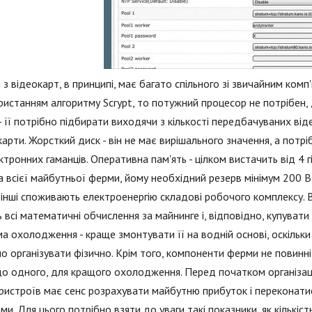
з відеокарт, в принципі, має багато спільного зі звичайним ко
ристанням алгоритму Scrypt, то потужний процесор не потрібен
- її потрібно підбирати виходячи з кількості передбачуваних від
 карти. Жорсткий диск - він не має вирішального значення, а пот
ктронних гаманців. Оперативна пам'ять - цілком вистачить від 4 г
 всієї майбутньої ферми, йому необхідний резерв мінімум 200 Вт
і інші споживають електроенергію складові робочого комплексу. 
 всі математичні обчислення за майнинге і, відповідно, купуват
а охолодження - краще змонтувати її на водній основі, оскільки
о організувати фізично. Крім того, компоненти ферми не повинн
о одного, для кращого охолодження. Перед початком організа
ристроїв має сенс розрахувати майбутню прибуток і переконати
ми. Для цього потрібно взяти до уваги такі показники, як кількі