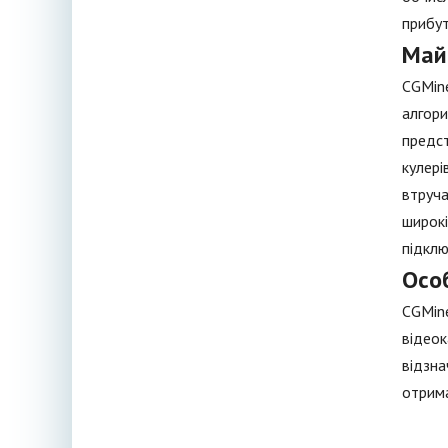
прибут
Май
CGMine
алгори
предст
кулері
втруча
широкі
підклю
Осо
CGMine
відеок
відзна
отрима