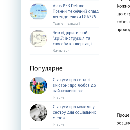
Asus P5B Deluxe:
Кожном
Повний технічний огляд
що отр
легенди епохи LGA775
собою 
Техніка і технології
проход
Чим відкрити файл
*.spl7: інструкція та
способи конвертації
Компютери
Популярне
Статуси про сина зі
змістом: про любов до
найважливішого
Інтернет
Статуси про молодшу
сестру для соціальних
Процед
мереж
розшиф
Інтернет