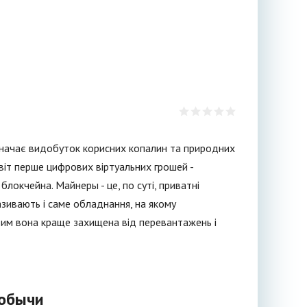
позначає видобуток корисних копалин та природних
віт перше цифрових віртуальних грошей -
блокчейна. Майнеры - це, по суті, приватні
називають і саме обладнання, на якому
 тим вона краще захищена від перевантажень і
добычи