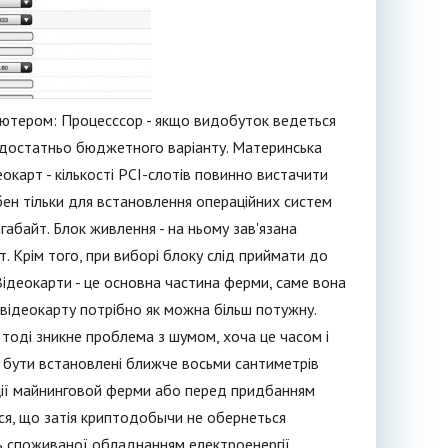
мп'ютером: Процесссор - якщо видобуток ведеться
, достатньо бюджетного варіанту. Материнська
еокарт - кількості PCI-слотів повинно вистачити
рібен тільки для встановлення операційних систем
ігабайт. Блок живлення - на ньому зав'язана
. Крім того, при виборі блоку слід приймати до
Відеокарти - це основна частина ферми, саме вона
и відеокарту потрібно як можна більш потужну.
 тоді зникне проблема з шумом, хоча це часом і
і бути встановлені ближче восьми сантиметрів
ції майнинговой ферми або перед придбанням
ся, що затія криптодобычи не обернеться
сть споживаної обладнанням електроенергії,