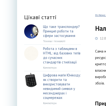
Цікаві статті
Hi-News:
Нал
Що таке транспондер?
Принцип роботи та
сфери застосування
12.0
Техніка і технології
Робота з таблицями в
Сама н
HTML: від базових тегів
ресурс
до сучасних
стандартів стилізації
крипто
Компютери
власни
Цифрова магія Юнікоду:
виробл
як створити та
збоїв.
використовувати
невидимий символ у
месенджерах і
соцмережах
При
Компютери