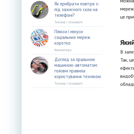
можна 
Як прибрати повітря з-
мережі
під захисного скла на
телефоні?
це при
Техніка і технології
Плюси і мінуси
соціальних мереж
Який
коротко
Компютери
В зале
Догляд за пральною
Так, ц
машиною-автоматом:
ефекти
головні правила
видобу
користування технікою
облад
Техніка і технології