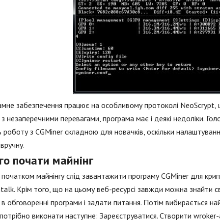
мне забезпечення працює на особливому протоколі NeoScrypt, 
з незаперечними перевагами, програма має і деякі недоліки. Голо
 роботу з CGMiner складною для новачків, оскільки налаштуванн
вручну.
го почати майнінг
початком майнінгу слід завантажити програму CGMiner для крип
ntalk. Крім того, що на цьому веб-ресурсі завжди можна знайти с
 в обговоренні програми і задати питання. Потім вибирається н
потрібно виконати наступне: Зареєструватися. Створити wroker-а