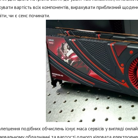
увати вартість всіх компонентів, вирахувати приблизний щоденни
іти, чи є сенс починати.
легшення подібних обчислень існує маса сервісів у вигляді онлай
ювальному обладнанні та вартості одного кіловата електроене