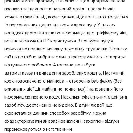
рекомендують програму CUDAminer. Щоб програма почала
працювати і приносити пасивний дохід, її розробники
хочуть отримати від користувачів відомості, що стосуються
їх персональних даних, а також адреса пулу. У деяких
випадках програма запитує інформацію про графічному чіпі,
встановленому на ПК користувача. З пошуком пулу у
новачка не повинно виникнути жодних труднощів. Зі списку
сайтів потрібно вибрати один, зареєструватися і створити
віртуального робочого. А головне, не забути
автоматизувати виведення зароблених коштів. Наступний
крок новоспеченого майнера – створення bat-файлу (без
виконання цієї дії майнінг не почнеться) і наповнення його
інформацією певного роду. Наскільки ефективним є цей вид
заробітку, достеменно не відомо. Відгуки людей, що
скористалися даними способом заробітку, можна
охарактеризувати як взаємовиключні: захоплені відгуки
перемежовуються з негативними.