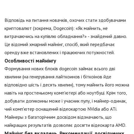
Відповідь на питання новачків, охочих стати здобувачами
криптовалют (зокрема, Dogecoin): «Як майнить, не
витрачаючись на купівлю обладнання?» - знайдений давно.
Це відомий хмарний майнінг, спосіб, який передбачає
оренду вже встановлених і працюючих потужностей.
Особливості майнінгу
Формування нових блоків dogecoin займає всього дві
хвилини (на генерування лайткоинов і біткоінов йде
відповідно шість і десять хвилин), тому майнить його можна
навіть на простенькому комп'ютері або ноутбуці. Крім того,
добувати догикоины може і учасник пулу, і майнер-одинак,
чий комп'ютер оснащений відеокартою NVidia або ATi.
Майнеры з багаторічним досвідом відзначають, що
найкращих результатів дозволяє досягти відеокарта AMD.
Майнінг без вкладень. Рекомендації досвідчених