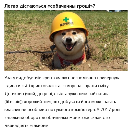
Легко дістаються «собачкины гроші»?
Увагу видобувачів криптовалют несподівано привернула
єдина в світі криптовалюта, створена заради сміху.
Догикоин (який, до речі, є відгалуженням лайткоина
(litecoin)) хороший тим, що добувати його може навіть
власник не особливо потужного комп'ютера. У 2017 році
загальний оборот «собачкиных монеток» склав сто
дванадцять мільйонів.