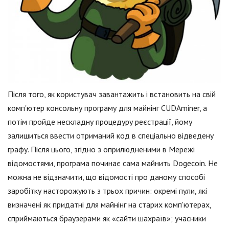
Після того, як користувач завантажить і встановить на свій
комп'ютер консольну програму для майнінг CUDAminer, а
потім пройде нескладну процедуру реєстрації, йому
залишиться ввести отриманий код в спеціально відведену
графу. Після цього, згідно з оприлюдненими в Мережі
відомостями, програма починає сама майнить Dogecoin. Не
можна не відзначити, що відомості про даному способі
заробітку насторожують з трьох причин: окремі пули, які
визначені як придатні для майнінг на старих комп'ютерах,
сприймаються браузерами як «сайти шахраїв»; учасники