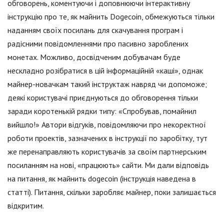
обговорень, коментуючи і доповнюючи інтерактивну
інструкцію про те, як майнить Dogecoin, обмежуються тільки
наданням своїх посилань для скачування програм і
радісними повідомленнями про пасивно зароблених
монетах. Можливо, досвідченим добувачам буде
нескладно розібратися в цій інформаційній «каші», однак
майнер-новачкам такий інструктаж навряд чи допоможе;
деякі користувачі приєднуються до обговорення тільки
заради коротенькій рядки типу: «Спробував, помайнил
вийшло!» Автори відгуків, повідомляючи про некоректної
роботи проектів, зазначених в інструкції по заробітку, тут
же перенаправляють користувачів за своїм партнерським
посиланням на нові, «працюють» сайти. Ми дали відповідь
на питання, як майнить dogecoin (інструкція наведена в
статті). Питання, скільки заробляє майнер, поки залишається
відкритим.