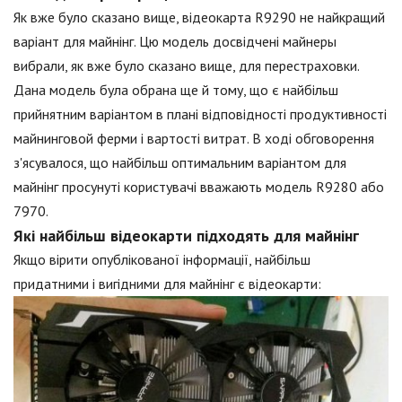
Як вже було сказано вище, відеокарта R9290 не найкращий
варіант для майнінг. Цю модель досвідчені майнеры
вибрали, як вже було сказано вище, для перестраховки.
Дана модель була обрана ще й тому, що є найбільш
прийнятним варіантом в плані відповідності продуктивності
майнинговой ферми і вартості витрат. В ході обговорення
з'ясувалося, що найбільш оптимальним варіантом для
майнінг просунуті користувачі вважають модель R9280 або
7970.
Які найбільш відеокарти підходять для майнінг
Якщо вірити опублікованої інформації, найбільш
придатними і вигідними для майнінг є відеокарти: