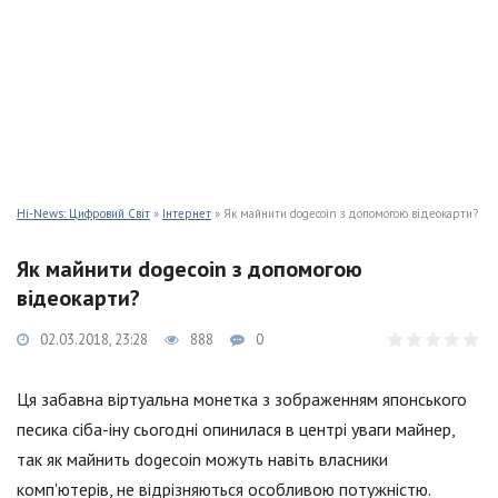
Hi-News: Цифровий Світ
»
Інтернет
» Як майнити dogecoin з допомогою відеокарти?
Як майнити dogecoin з допомогою
відеокарти?
02.03.2018, 23:28
888
0
Ця забавна віртуальна монетка з зображенням японського
песика сіба-іну сьогодні опинилася в центрі уваги майнер,
так як майнить dogecoin можуть навіть власники
комп'ютерів, не відрізняються особливою потужністю.