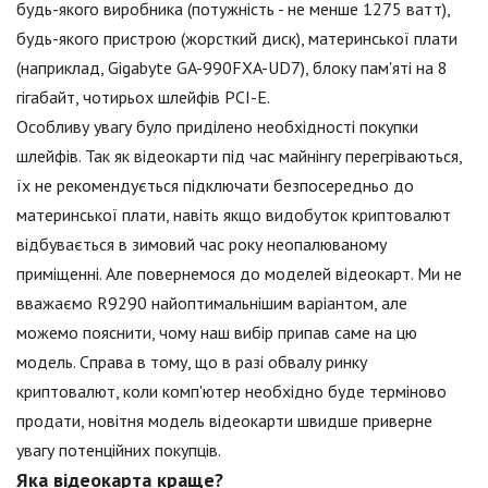
будь-якого виробника (потужність - не менше 1275 ватт),
будь-якого пристрою (жорсткий диск), материнської плати
(наприклад, Gigabyte GA-990FXA-UD7), блоку пам'яті на 8
гігабайт, чотирьох шлейфів PCI-E.
Особливу увагу було приділено необхідності покупки
шлейфів. Так як відеокарти під час майнінгу перегріваються,
їх не рекомендується підключати безпосередньо до
материнської плати, навіть якщо видобуток криптовалют
відбувається в зимовий час року неопалюваному
приміщенні. Але повернемося до моделей відеокарт. Ми не
вважаємо R9290 найоптимальнішим варіантом, але
можемо пояснити, чому наш вибір припав саме на цю
модель. Справа в тому, що в разі обвалу ринку
криптовалют, коли комп'ютер необхідно буде терміново
продати, новітня модель відеокарти швидше приверне
увагу потенційних покупців.
Яка відеокарта краще?