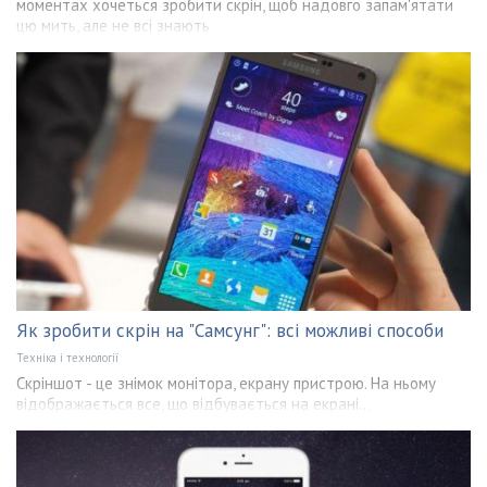
моментах хочеться зробити скрін, щоб надовго запам'ятати
цю мить, але не всі знають
Як зробити скрін на "Самсунг": всі можливі способи
Техніка і технології
Скріншот - це знімок монітора, екрану пристрою. На ньому
відображається все, що відбувається на екрані...