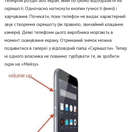
телефоні розділ або екран, який потрібно відобразити на
скріншоті. Одночасно натиснути кнопки гучності (вниз) і
харчування. Почекати, поки телефон не видає характерний
звук створення скріншоту (як правило, звичайний клацання
камери). Деякі телефони цього виробника моргають в
момент сканування екрану. Отриманий знімок можна
подивитися в галереї у відповідній папці «Скріншоти». Тепер
ні одного власника не повинно турбувати те, як зробити
скрін на «Мейзу».