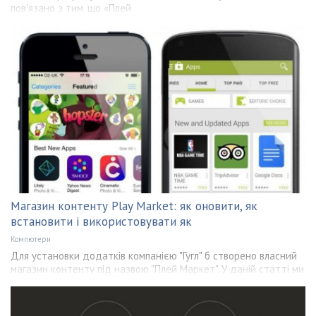
пов'язано з тим, що «Плей
Магазин контенту Play Market: як оновити, як
встановити і використовувати як
Компютери
Для установки додатків компанією "Гугл" б створено власний
магазин контенту під назвою "Плей Маркет". У даній статті ми