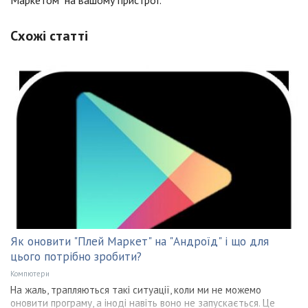
Схожі статті
Як оновити "Плей Маркет" на "Андроїд" і що для
цього потрібно зробити?
Компютери
На жаль, трапляються такі ситуації, коли ми не можемо
оновити програму, а іноді навіть воно не запускається. Це