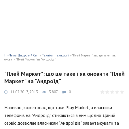
Hi-News: Цифровий Світ
»
Техніка і технології
» "Плей Маркет": що це таке і як
оновити "Плей Маркет" на "Андроїд"
"Плей Маркет": що це таке і як оновити "Плей
Маркет" на "Андроїд"
11.02.2017, 20:13
3 807
0
Напевно, кожен знає, що таке Play Market, а власники
телефонів на "Андроїд" стикаються з ним щодня. Даний
сервіс дозволяє власникам "Андроїдів" завантажувати та