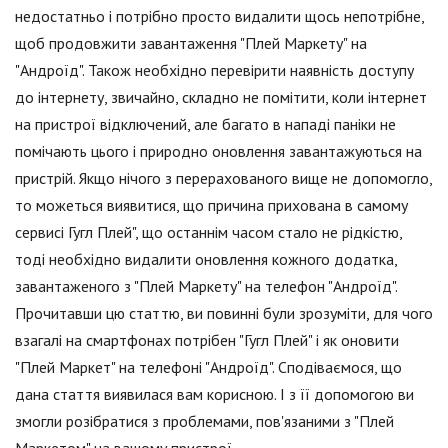
недостатньо і потрібно просто видалити щось непотрібне,
щоб продовжити завантаження "Плей Маркету" на
"Андроїд". Також необхідно перевірити наявність доступу
до інтернету, звичайно, складно не помітити, коли інтернет
на пристрої відключений, але багато в нападі паніки не
помічають цього і природно оновлення завантажуються на
пристрій. Якщо нічого з перерахованого вище не допомогло,
то можеться виявитися, що причина прихована в самому
сервисі Гугл Плей", що останнім часом стало не рідкістю,
тоді необхідно видалити оновлення кожного додатка,
завантаженого з "Плей Маркету" на телефон "Андроїд".
Прочитавши цю статтю, ви повинні були зрозуміти, для чого
взагалі на смартфонах потрібен "Гугл Плей" і як оновити
"Плей Маркет" на телефоні "Андроїд". Сподіваємося, що
дана стаття виявилася вам корисною. І з її допомогою ви
змогли розібратися з проблемами, пов'язаними з "Плей
Маркетом" на вашому пристрої.