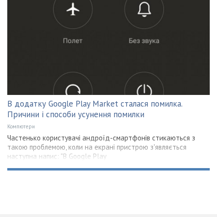
В додатку Google Play Market сталася помилка.
Причини і способи усунення помилки
Компютери
Частенько користувачі андроїд-смартфонів стикаються з
такою проблемою, коли на екрані пристрою з'являється
наступна напис: "В Google Play