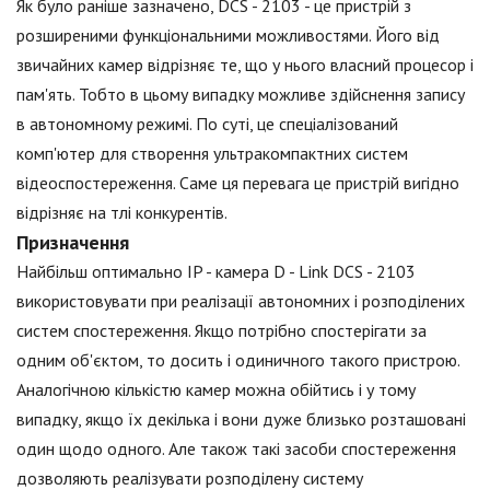
Як було раніше зазначено, DCS - 2103 - це пристрій з
розширеними функціональними можливостями. Його від
звичайних камер відрізняє те, що у нього власний процесор і
пам'ять. Тобто в цьому випадку можливе здійснення запису
в автономному режимі. По суті, це спеціалізований
комп'ютер для створення ультракомпактних систем
відеоспостереження. Саме ця перевага це пристрій вигідно
відрізняє на тлі конкурентів.
Призначення
Найбільш оптимально IP - камера D - Link DCS - 2103
використовувати при реалізації автономних і розподілених
систем спостереження. Якщо потрібно спостерігати за
одним об'єктом, то досить і одиничного такого пристрою.
Аналогічною кількістю камер можна обійтись і у тому
випадку, якщо їх декілька і вони дуже близько розташовані
один щодо одного. Але також такі засоби спостереження
дозволяють реалізувати розподілену систему