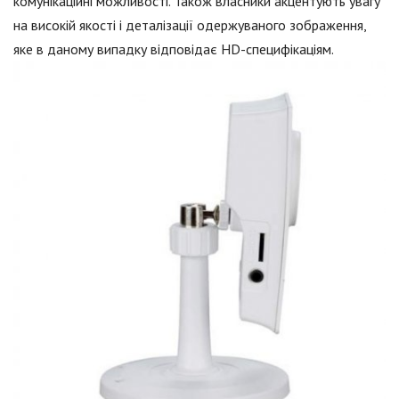
комунікаційні можливості. Також власники акцентують увагу
на високій якості і деталізації одержуваного зображення,
яке в даному випадку відповідає HD-специфікаціям.