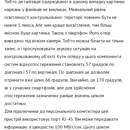
Тобто деталізація одержуваної в даному випадку картинки
нарікань у фахівців не викликає. Мінімальний рівень
освітленості контрольованої території повинен бути не
нижче 1 люкса. Але чим краще висвітлення, тим більш
якісною буде картинка. Також є мікрофон. Його отвір
виведено під вічком камери. Тобто можна бачити не тільки
запис, а і прослуховувати звукову ситуацію на
контрольованому об'єкті. Кути огляду у цього компонента
систем відеоспостереження становлять 57 градусів по
діагоналі і 37 по вертикалі. По діагоналі це дозволяє
отримати вже цілих 66 градусів. Звичайно, це 170 градусів,
як у сучасних смартфонів, але для здійснення
спостереження зазначених раніше значень цілком
достатньо.
Для підключення до персонального комп'ютера цей
пристрій використовує порт RJ-45. Він може передавати
інформацію зі швидкістю 100 Мбіт/сек. Цього цілком