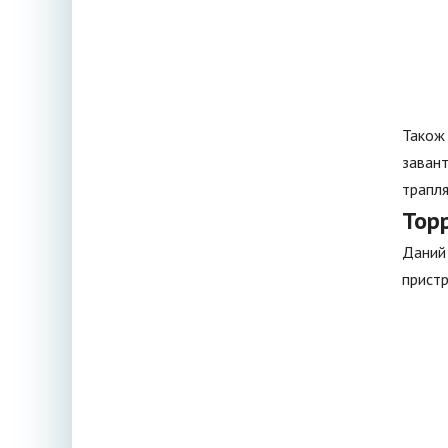
Також 
завант
трапля
Тор
Даний 
пристр