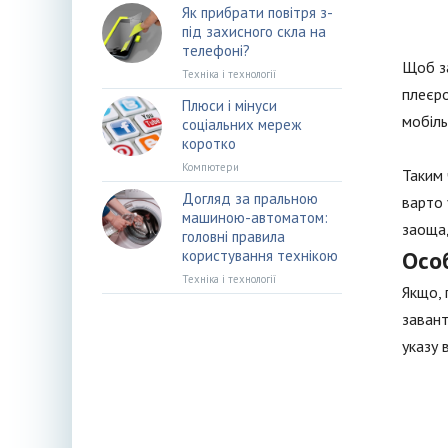
Як прибрати повітря з-
під захисного скла на
телефоні?
Щоб за
Техніка і технології
плеєро
Плюси і мінуси
мобіль
соціальних мереж
коротко
Компютери
Таким 
Догляд за пральною
варто 
машиною-автоматом:
заощад
головні правила
Осо
користування технікою
Техніка і технології
Якщо, 
завант
указу в