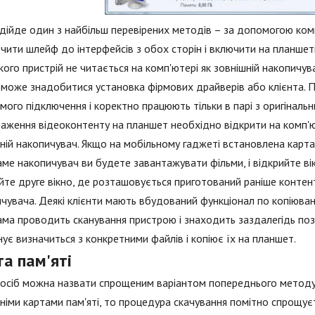
ідійде один з найбільш перевірених методів – за допомогою ком
чити шлейф до інтерфейсів з обох сторін і включити на планшеті
 кого пристрій не читається на комп'ютері як зовнішній накопичув
може знадобитися установка фірмових драйверів або клієнта. П
мого підключення і коректно працюють тільки в парі з оригіналь
аження відеоконтенту на планшет необхідно відкрити на комп'ю
ній накопичувач. Якщо на мобільному гаджеті встановлена карта 
аме накопичувач ви будете завантажувати фільми, і відкрийте вік
йте друге вікно, де розташовується приготований раніше контент
чувача. Деякі клієнти мають вбудований функціонал по копіюванн
ма проводить сканування пристрою і знаходить заздалегідь поз
ує визначиться з конкретними файлів і копіює їх на планшет.
а пам'яті
осіб можна назвати спрощеним варіантом попереднього методу.
німи картами пам'яті, то процедура скачування помітно спрощує