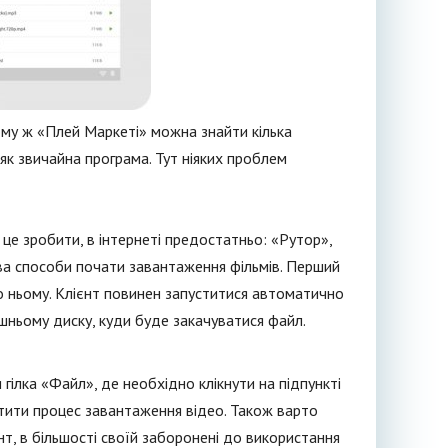
ому ж «Плей Маркеті» можна знайти кілька
 як звичайна програма. Тут ніяких проблем
це зробити, в інтернеті предостатньо: «Рутор»,
 два способи почати завантаження фільмів. Перший
по ньому. Клієнт повинен запуститися автоматично
ішньому диску, куди буде закачуватися файл.
гілка «Файл», де необхідно клікнути на підпункті
тити процес завантаження відео. Також варто
т, в більшості своїй заборонені до використання