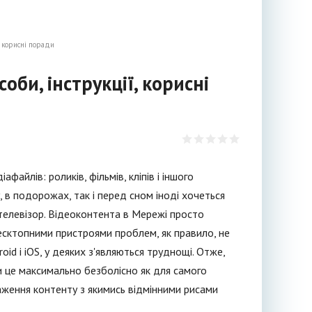
, корисні поради
оби, інструкції, корисні
йлів: роликів, фільмів, кліпів і іншого
 в подорожах, так і перед сном іноді хочеться
телевізор. Відеоконтента в Мережі просто
десктопними пристроями проблем, як правило, не
id і iOS, у деяких з'являються труднощі. Отже,
и це максимально безболісно як для самого
таження контенту з якимись відмінними рисами