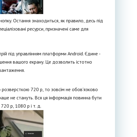
опку. Остання знаходиться, як правило, десь під
ціалізовані ресурси, призначені саме для
рій під управлінням платформи Android. Єдине -
шення вашого екрану. Це дозволить істотно
авантаження.
розверсткою 720 р, то зовсім не обов'язково
раше не стануть. Вся ця інформація повинна бути
720 р, 1080 р і т. д.