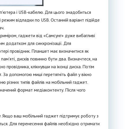
п'ютера і USB-кабелю. Для цього знадобиться
 режим відладки по USB. Останній варіант підійде
ач.
риміром, гаджети від «Самсунг» дуже вибагливі
ним додатком для синхронізації. Для
тері провідник. Планшет має визначитися як
пам'яті, дисків повинно бути два. Визначтеся, на
но провідника, клікнувши на іконці диска. Потім
. За допомогою миші перетягніть файл у вікно
ю різних типів файлів на мобільний гаджет.
начений формат медіаконтенту. Після чого
 Якщо ваш мобільний гаджет підтримує роботу з
ться. Для перенесення файлів необхідно отримати