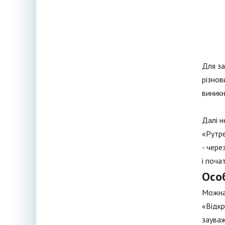
Для за
різнов
виникн
Далі н
«Рутре
- чере
і поча
Осо
Можна 
«Відкр
зауваж