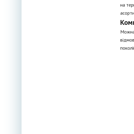
на тер
асорти
Ком
Можна 
відмов
поколі