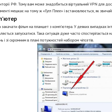
иторії РФ. Тому вам може знадобиться віртуальний VPN для дос
менті мешкає на тому ж «Гугл Плее» і встановлюється, як звичай
п'ютер
закачати фільм на планшет з комп'ютера. У деяких випадках ін
ляється запускатися. Така ситуація дуже часто спостерігається
нь і зі скромним в плані потужностей набором чіпсетів.