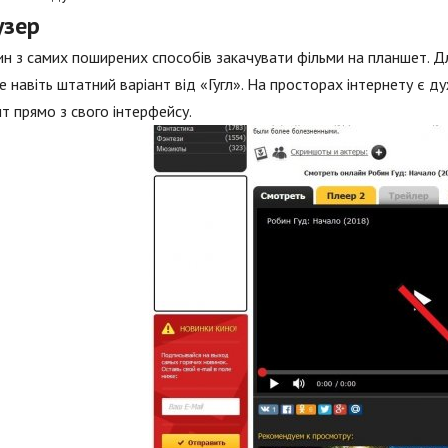
узер
н з самих поширених способів закачувати фільми на планшет. Д
е навіть штатний варіант від «Гугл». На просторах інтернету є д
т прямо з свого інтерфейсу.