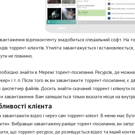
вантаження відеоконтенту знадобиться спеціальний софт. На т
идів торрент-клієнтів. Утиліта завантажується і встановлюється,
ути не повинно.
еобхідно знайти в Мережі торент-посилання. Ресурсів, де можна 
кер» і т. п. Після того як ви завантажите торрент-посилання, є
з диспетчер файлів. Досить знайти скачаний торрент і клікнути 
ти завантаження. Вам залишається тільки вказати місце на внутр
бливості клієнта
завантажити відео і через сам торрент-клієнт. В меню має бути 
ити». Вибравши завантажену раніше торент-посилання, ви запус
ити, що торрент-ресурси, де розміщується відео та інший контен