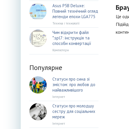
Asus P5B Deluxe:
Бра
Повний технічний огляд
Це оди
легенди епохи LGA775
Техніка і технології
Підійд
контен
Чим відкрити файл
*.spl7: інструкція та
способи конвертації
Компютери
Популярне
Статуси про сина зі
змістом: про любов до
найважливішого
Інтернет
Статуси про молодшу
сестру для соціальних
мереж
Інтернет