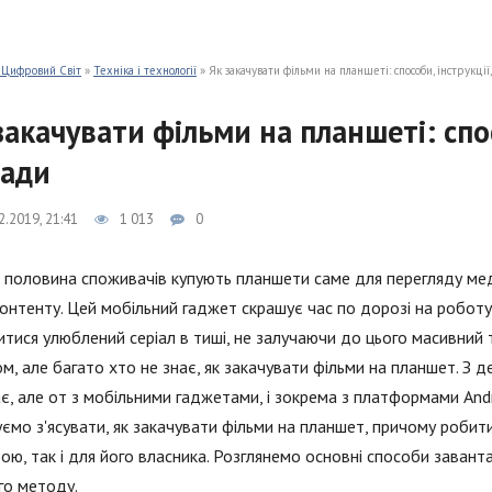
 Цифровий Світ
»
Техніка і технології
» Як закачувати фільми на планшеті: способи, інструкції
закачувати фільми на планшеті: спос
ади
2.2019, 21:41
1 013
0
половина споживачів купують планшети саме для перегляду медіафа
онтенту. Цей мобільний гаджет скрашує час по дорозі на роботу,
тися улюблений серіал в тиші, не залучаючи до цього масивний 
м, але багато хто не знає, як закачувати фільми на планшет. З 
є, але от з мобільними гаджетами, і зокрема з платформами Andro
ємо з'ясувати, як закачувати фільми на планшет, причому робит
ою, так і для його власника. Розглянемо основні способи заван
го методу.