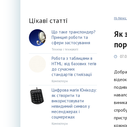
Цікаві статті
Hi-News:
Як 
Що таке транспондер?
Принцип роботи та
пор
сфери застосування
Техніка і технології
07.0
Робота з таблицями в
HTML: від базових тегів
до сучасних
Добра 
стандартів стилізації
відеок
Компютери
подиви
Цифрова магія Юнікоду:
навало
як створити та
використовувати
виника
невидимий символ у
спробу
месенджерах і
соцмережах
пристр
Компютери
кожно