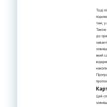
Тоді п
підклю
тим, у
Також 
до пря
завант
зовніш
який с
відкри
накопи
Програ
пропон
Карт
Цей сп
зовніш