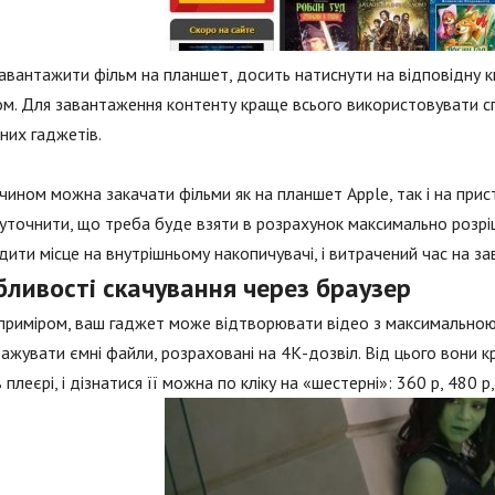
вантажити фільм на планшет, досить натиснути на відповідну кн
м. Для завантаження контенту краще всього використовувати спе
них гаджетів.
чином можна закачати фільми як на планшет Apple, так і на прист
уточнити, що треба буде взяти в розрахунок максимально розрі
ити місце на внутрішньому накопичувачі, і витрачений час на з
бливості скачування через браузер
приміром, ваш гаджет може відтворювати відео з максимальною 
ажувати ємні файли, розраховані на 4К-дозвіл. Від цього вони к
 плеєрі, і дізнатися її можна по кліку на «шестерні»: 360 р, 480 р, 