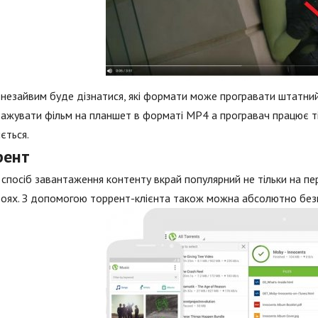
незайвим буде дізнатися, які формати може програвати штатний
ажувати фільм на планшет в форматі МР4 а програвач працює тільк
ється.
рент
спосіб завантаження контенту вкрай популярний не тільки на пе
оях. З допомогою торрент-клієнта також можна абсолютно без