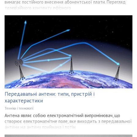
вимагає постійного внесення абонентської плати. Перегляд
телевізійного контенту ефірного
Передавальні антени: типи, пристрій і
характеристики
Техніка і технології
Антена являє собою електромагнітний випромінювач, що
створює електромагнітне поле, яке виходить з передавальної
антени на антену приймача і потім