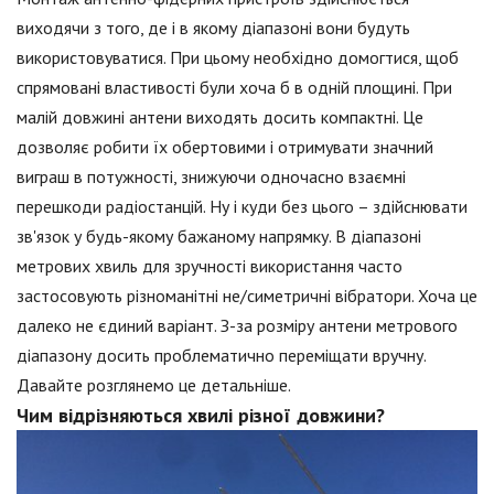
виходячи з того, де і в якому діапазоні вони будуть
використовуватися. При цьому необхідно домогтися, щоб
спрямовані властивості були хоча б в одній площині. При
малій довжині антени виходять досить компактні. Це
дозволяє робити їх обертовими і отримувати значний
виграш в потужності, знижуючи одночасно взаємні
перешкоди радіостанцій. Ну і куди без цього – здійснювати
зв'язок у будь-якому бажаному напрямку. В діапазоні
метрових хвиль для зручності використання часто
застосовують різноманітні не/симетричні вібратори. Хоча це
далеко не єдиний варіант. З-за розміру антени метрового
діапазону досить проблематично переміщати вручну.
Давайте розглянемо це детальніше.
Чим відрізняються хвилі різної довжини?