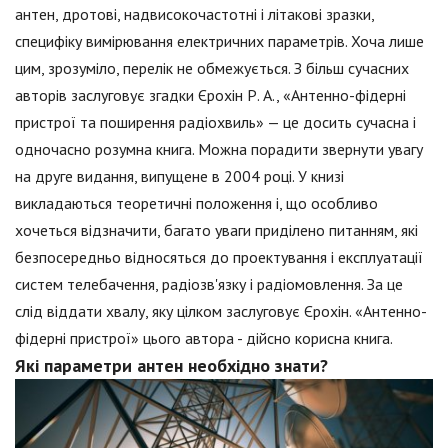
антен, дротові, надвисокочастотні і літакові зразки,
специфіку вимірювання електричних параметрів. Хоча лише
цим, зрозуміло, перелік не обмежується. З більш сучасних
авторів заслуговує згадки Єрохін Р. А., «Антенно-фідерні
пристрої та поширення радіохвиль» — це досить сучасна і
одночасно розумна книга. Можна порадити звернути увагу
на друге видання, випущене в 2004 році. У книзі
викладаються теоретичні положення і, що особливо
хочеться відзначити, багато уваги приділено питанням, які
безпосередньо відносяться до проектування і експлуатації
систем телебачення, радіозв'язку і радіомовлення. За це
слід віддати хвалу, яку цілком заслуговує Єрохін. «Антенно-
фідерні пристрої» цього автора - дійсно корисна книга.
Які параметри антен необхідно знати?