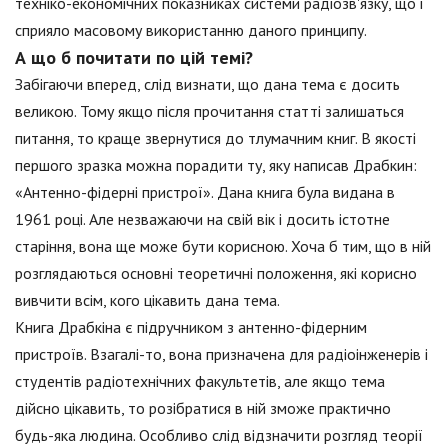
техніко-економічних показниках системи радіозв'язку, що і
сприяло масовому використанню даного принципу.
А що б почитати по цій темі?
Забігаючи вперед, слід визнати, що дана тема є досить
великою. Тому якщо після прочитання статті залишаться
питання, то краще звернутися до тлумачним книг. В якості
першого зразка можна порадити ту, яку написав Драбкин:
«Антенно-фідерні пристрої». Дана книга була видана в
1961 році. Але незважаючи на свій вік і досить істотне
старіння, вона ще може бути корисною. Хоча б тим, що в ній
розглядаються основні теоретичні положення, які корисно
вивчити всім, кого цікавить дана тема.
Книга Драбкіна є підручником з антенно-фідерним
пристроїв. Взагалі-то, вона призначена для радіоінженерів і
студентів радіотехнічних факультетів, але якщо тема
дійсно цікавить, то розібратися в ній зможе практично
будь-яка людина. Особливо слід відзначити розгляд теорії