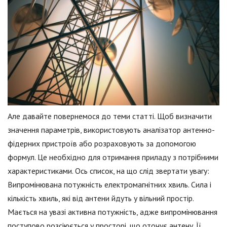
Але давайте повернемося до теми статті. Щоб визначити
значення параметрів, використовують аналізатор антенно-
фідерних пристроїв або розраховують за допомогою
формул. Це необхідно для отримання приладу з потрібними
характеристиками. Ось список, на що слід звертати увагу:
Випромінювана потужність електромагнітних хвиль. Сила і
кількість хвиль, які від антени йдуть у вільний простір.
Мається на увазі активна потужність, адже випромінювання
поступово розсіюється у просторі, що оточує антену. Її