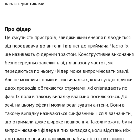
характеристиками.
Про фідер
Це сукупність пристроїв, завдяки яким енергія підводиться
від передавача до антени і від неї до приймача. Часто їх
ще називають фідерним трактом. Конструктивне виконання
безпосередньо залежить від діапазону частот, які
передаються по ньому. Фідер може випромінювати хвилі.
Але це можливо тільки в тих випадках, коли сусідні ділянки
двох проводів обтекаются струмами, які співпадають по
фазі. Їх поля в такому випадку взаємно посилюються. До
речі, на цьому ефекті можна реалізувати антени. Вони в
такому випадку називаються синфазними, і слід зазначити,
що отримали дуже широке поширення. Також можуть бути
випромінювання фідера в тих випадках, коли відстань між
дротами по певних напрямках набуває істотну різницю