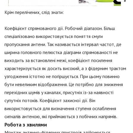
Крім перелічених, слід знати:
Коефіцієнт спрямованого дії. Робочий діапазон. Більш
спеціалізовано використовується поняття смуги
пропускання антени. Так називається інтервал частот, де
ширина головного пелюстка діаграми спрямованості не
виходить за встановлені межі, коефіцієнт посилення
характеризується як досить високий, а з фідерним трактом
узгодження істотно не погіршується. При цьому повинно
бути невеликим відображення. Це потрібно для зниження
перехідних шумів у каналах, присутніх із-за наявності
супутніх потоків. Коефіцієнт захисної дії. Він
використовується для визначення ступеня ослаблення
сигналів антеною, які приймаються з побічних напрямів.
Робота з хвилями
Монтаж антенно-фідерних пристроїв здійснюється