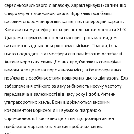
середньохвильового діапазону. Характеризуються тим, що
співрозмірні з довжиною хвиль. Відрізняються більш
високим опором випромінювання, ніж попередній варіант.
Завдяки цьому коефіцієнт корисної дії може досягати 80%.
Діаграма спрямованості для цих пристроїв має видом
витягнутої вздовж поверхні землі вісімки. Правда, із-за
цього надходять з атмосфери сигнали істотно ослаблені.
Антени коротких хвиль. До них пред'являють специфічні
вимоги. Але це не на порожньому місці, а безпосередньо
пов'язане з особливостями поширення цього діапазону. Для
забезпечення стійкого зв'язку вибирають несучу частоту
передавача в залежності від часу року і доби. Антени
ультракоротких хвиль. Вони відрізняються високим
коефіцієнтом корисної дії і вузькою діаграмою
спрямованості. Пов'язано це з тим, що розміри антен
приблизно дорівнюють довжині робочих хвиль.