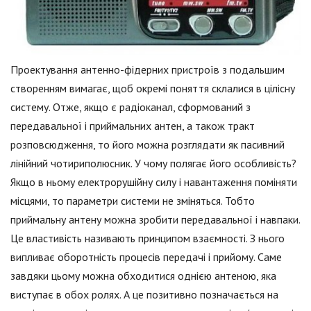
Проектування антенно-фідерних пристроїв з подальшим
створенням вимагає, щоб окремі поняття склалися в цілісну
систему. Отже, якщо є радіоканал, сформований з
передавальної і приймальних антен, а також тракт
розповсюдження, то його можна розглядати як пасивний
лінійний чотириполюсник. У чому полягає його особливість?
Якщо в ньому електрорушійну силу і навантаження поміняти
місцями, то параметри системи не зміняться. Тобто
приймальну антену можна зробити передавальної і навпаки.
Це властивість називають принципом взаємності. З нього
випливає оборотність процесів передачі і прийому. Саме
завдяки цьому можна обходитися однією антеною, яка
виступає в обох ролях. А це позитивно позначається на