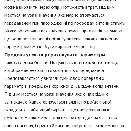
можна виразити через опір. Потужність втрат. Під цим
мається на увазі значення, яке марно втрачається
передавачем при проходженні по проводах антени струму.
Може враховуватися значення землі і предметів, за умови,
що вони розташовані поблизу антени. Також є активним
параметром і може бути виражене через опір.
Продовжуємо перераховувати параметри
Також слід пам'ятати: Потужність в антені. Значення, що
відображає енергію, підводиться від передавача.
Представляється у вигляді суми двох попередніх
параметрів. Коефіцієнт корисної дії. Вхідний опір антени.
Під цим мається на увазі значення, яке є на вхідних
затискачах. Характеризується наявністю ре/активної
складових. Найкращий варіант – це настроювання в
резонанс. У такому разі для генератора дається активна
навантаження, і пристрій використовується з максимальною