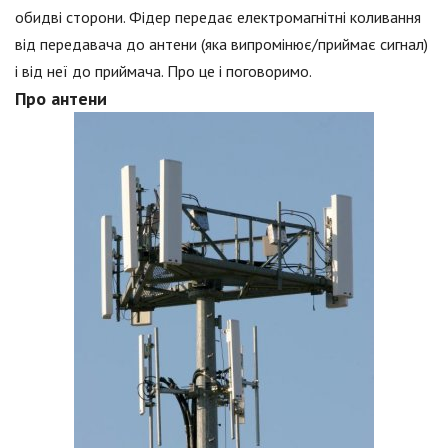
обидві сторони. Фідер передає електромагнітні коливання
від передавача до антени (яка випромінює/приймає сигнал)
і від неї до приймача. Про це і поговоримо.
Про антени