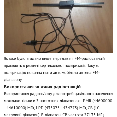
Як вже було згадано вище, передавачі FM-радіостанцій
працюють в режимі вертикальної поляризації. Таку ж
поляризацію повинна мати автомобільна антена FM-
діапазону.
Використання зв'язних радіостанцій
Використання радіозв'язку для потреб цивільного населення
можливо тільки в 3 частотних діапазонах - PMR (44600000
- 44610000) МГц, LPD (433075 - 434775) МГц, CB (10-
метровий діапазон). В діапазоні CB частота 27135 МГц