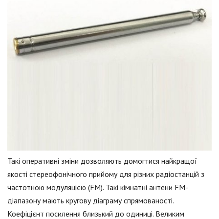
Такі оперативні зміни дозволяють домогтися найкращої
якості стереофонічного прийому для різних радіостанцій з
частотною модуляцією (FM). Такі кімнатні антени FM-
діапазону мають кругову діаграму спрямованості.
Коефіцієнт посилення близький до одиниці. Великим