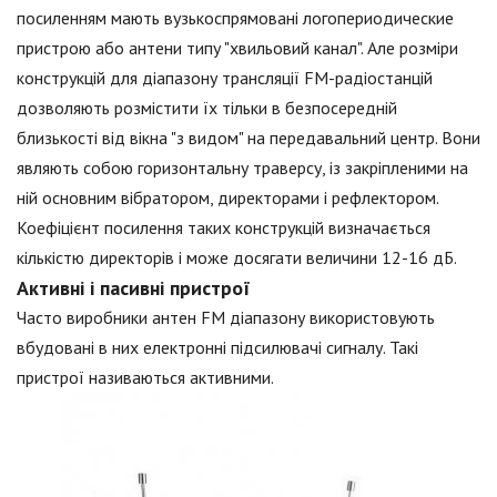
посиленням мають вузькоспрямовані логопериодические
пристрою або антени типу "хвильовий канал". Але розміри
конструкцій для діапазону трансляції FM-радіостанцій
дозволяють розмістити їх тільки в безпосередній
близькості від вікна "з видом" на передавальний центр. Вони
являють собою горизонтальну траверсу, із закріпленими на
ній основним вібратором, директорами і рефлектором.
Коефіцієнт посилення таких конструкцій визначається
кількістю директорів і може досягати величини 12-16 дБ.
Активні і пасивні пристрої
Часто виробники антен FM діапазону використовують
вбудовані в них електронні підсилювачі сигналу. Такі
пристрої називаються активними.