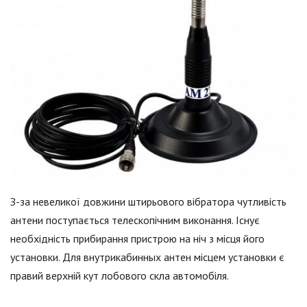
З-за невеликої довжини штирьового вібратора чутливість
антени поступається телескопічним виконання. Існує
необхідність прибирання пристрою на ніч з місця його
установки. Для внутрикабинных антен місцем установки є
правий верхній кут лобового скла автомобіля.