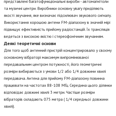
представлені багатофункціональні вироби - автомагнітоли
та музичні центри. Виробники основну увагу приділяють
якості звучання, яке визначає підсилювач звукового сигналу.
Використання хорошою антени FM-діапазону в значній мірі
підвищує ефективність прийому радіостанцій. Їх трансляція
ведеться з високою якістю і стереофонічним звучанням.
Деякі теоретичні основи
Для того щоб антенний пристрій концентрировало у своєму
основному вібраторі максимум випромінюваної
передавальним центром потужності, його геометричні
розміри вибираються з умови 1/2 або 1/4 довжини хвилі
передавача. Антена для прийому FM-діапазону повинна
працювати на частотах 88-108 МГц. Середина цього ділянки
відповідає довжині хвилі 3 метри. Частіше розміри
вібраторів складають 075 метра ( 1/4 середньої довжини
хвилі).