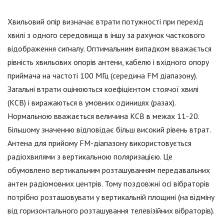
Хвильовий опір визначає втрати потужності при перехід
хвилі з одного середовища в іншу за рахунок часткового
відображення сигналу. Оптимальним випадком вважається
рівність хвильових опорів антени, кабелю і вхідного опору
приймача на частоті 100 МГц (середина FM діапазону).
Загальні втрати оцінюються коефіцієнтом стоячої хвилі
(КСВ) і виражаються в умовних одиницях (разах).
Нормальною вважається величина КСВ в межах 11-20.
Більшому значенню відповідає більш високий рівень втрат.
Антена для прийому FM-діапазону використовується
радіохвилями з вертикальною поляризацією. Це
обумовлено вертикальним розташуванням передавальних
антен радіомовних центрів. Тому поздовжні осі вібраторів
потрібно розташовувати у вертикальній площині (на відміну
від горизонтального розташування телевізійних вібраторів).