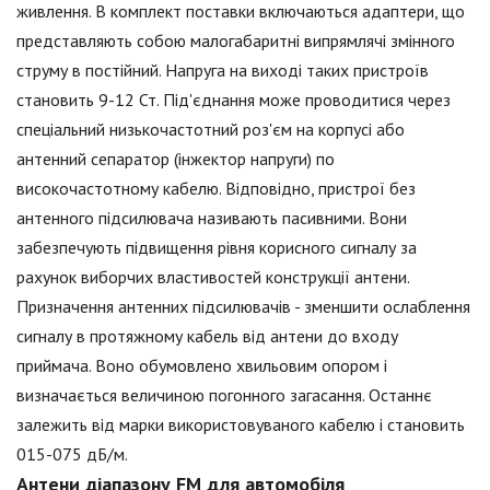
живлення. В комплект поставки включаються адаптери, що
представляють собою малогабаритні випрямлячі змінного
струму в постійний. Напруга на виході таких пристроїв
становить 9-12 Ст. Під'єднання може проводитися через
спеціальний низькочастотний роз'єм на корпусі або
антенний сепаратор (інжектор напруги) по
високочастотному кабелю. Відповідно, пристрої без
антенного підсилювача називають пасивними. Вони
забезпечують підвищення рівня корисного сигналу за
рахунок виборчих властивостей конструкції антени.
Призначення антенних підсилювачів - зменшити ослаблення
сигналу в протяжному кабель від антени до входу
приймача. Воно обумовлено хвильовим опором і
визначається величиною погонного загасання. Останнє
залежить від марки використовуваного кабелю і становить
015-075 дБ/м.
Антени діапазону FM для автомобіля