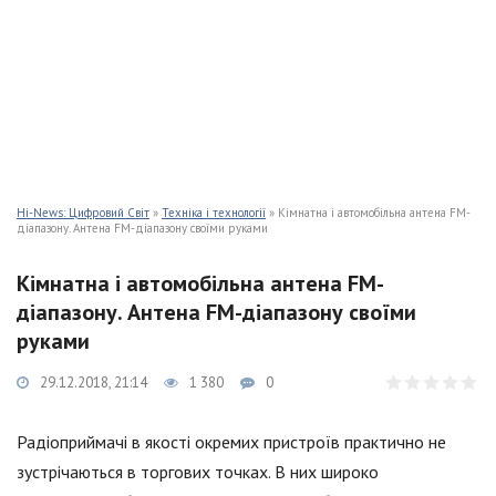
Hi-News: Цифровий Світ
»
Техніка і технології
» Кімнатна і автомобільна антена FM-
діапазону. Антена FM-діапазону своїми руками
Кімнатна і автомобільна антена FM-
діапазону. Антена FM-діапазону своїми
руками
29.12.2018, 21:14
1 380
0
Радіоприймачі в якості окремих пристроїв практично не
зустрічаються в торгових точках. В них широко