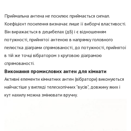
Приймальна антена не посилює приймається сигнал.
Коефіцієнт посилення визначає лише її виборчі властивості.
Він виражається в децибелах (дБ) і є відношенням
потужності, прийнятої антеною в напрямку головного
пелюстка діаграми спрямованості, до потужності, прийнятої
в тій же точці вібратором з круговою діаграмою
спрямованості.
Виконання промислових антен для кімнати
Активні елементи кімнатних антен (вібратори) виконуються
найчастіше у вигляді телескопічних "вусів", довжину яких і
кут нахилу можна змінювати вручну.