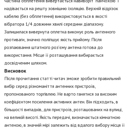
частина обплетення вивертається навиворіт "панчохою" і
надівається на решту зовнішню ізоляцію. Верхній відрізок
кабелю (без обплетення) використовується в якості
вібратора 1/4 довжини хвилі середини діапазону.
Залишилася вивернута оплетка виконує роль антенного
противаги, значно поліпшує якість прийому. Після
розпаювання штатного роз'єму антена готова до
використання. Місце її розташування вибирається
досвідченим шляхом.
Висновок
Після прочитання статті читач зможе зробити правильний
вибір серед різноманіття антенних пристроїв,
пропонованого торгівлею. Не варто ганятися за високим
коефіцієнтом посилення активних антен. Він підходить, в
більшості випадків, для пристроїв, розташованих на вулиці,
на великій висоті. Якість передачі, визначається кімнатною
антеною, в значній мірі залежить від вдалого вибору місця її