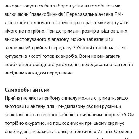
використовується без заборон усіма автомобілістами,
включаючи "далекобійників". Передавальна антена FM-
діапазону є одночасно і адміністратора. Тому вигадувати
нічого не потрібно. При дотриманні розмірів, відповідних
використовуваного діапазону, можна забезпечити
задовільний прийом і передачу. Зв'язкові станції має сенс
купувати в якості готових виробів. Вони не вимагають
необхідного складного узгодження передавальної антени з
вихідним каскадом передавача.
Саморобні антени
Прийнятне якість прийому сигналу можна отримати, якщо
виготовити антену для FM-діапазону своїми руками. З
коаксіального антенного кабелю з хвильовим опором 75 Ом
потрібно акуратно, не пошкоджуючи при цьому екранує
оплетку, зняти захисну ізоляцію довжиною 75 див. Оголена