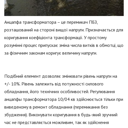
Анцапфа трансформатора – це перемикач ПБЗ,
розташований на стороні вищої напруги. Призначається для
коригування коефіцієнта трансформації. У простому
розумінні процес припускає зміна числа витків в обмотці, що
за фізичним законам коригує величину напруги.
Подібний елемент дозволяє змінювати рівень напруги на
+/- 10%. Рівень залежить від потужності силового
обладнання, його технічних особливостей. Регулювання
анцапфы трансформатора 10/04 кв здійснюється тільки при
виведеному в ремонт обладнання (перемикання без
збудження). Виконувати коригування в будь-який зручний
час не представляється можливим, так як здійснення