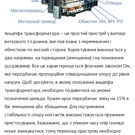
Анцапфа трансформатора – це простий пристрій у вигляді
виткового з'єднання, яке пов'язане з перемикачем і
обмоткою по високій стороні. Коректування виконується у
два напрямки: на підвищення (зменшення) і на пониження
(додавання). Все це характеризується фізичним законом Ом,
яке передбачає пропорційне співвідношення опору до рівня
напруги. Щоб зрозуміти, в якому положенні анцапфа
трансформатора, необхідно подивитися на умовні
позначення шильди. Кожен крок передбачає зміну на 25% в
бік зменшення або збільшення. Для підтримання
стабільності опору контактів використовується пружинне
пристосування. Зауважимо, що з плином часу опір ізоляції
може знижуватися, тому переклад пристрою необхідно