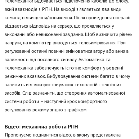
телемеханіки відбувається підключення кабелю до блоку,
який взаємодіє з РПН. На виході з'являється два види
команд підвищення/пониження. Після проведення операції
віддається відповідь на сервер, що проявляється у
виконанні або невиконанні завдання. Щоб визначити рівень
напруги, на комп'ютер виводяться телевимірювання. При
регулюванні останні повинні змінюватися вгору або вниз в
залежності від посланого сигналу. Автоматика та
телемеханіка забезпечують істотне комфорт у веденні
режимних вказівок. Вибудовування системи багато в чому
залежить від використовуваних технологій і технічних
засобів. Слід зазначити, що створення автоматизованої
системи роботи – наступний крок комфортного
регулювання режиму згідно з графіком.
Відео: механічна робота РПН
Пропонуємо подивитися відео, в якому представлена