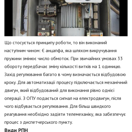
Що стосується принципу роботи, то він виконаний
наступним чином: Є анцапфа, яка шляхом викручування
пружини змінює число обмоток. При звичайних умовах 33
обороту передбачає зміну кількості витків на 1 одиницю.
Захід регулювання багато в чому визначається відбудовою
кроку. Для автоматизації процесу підключається механічний
двигун, який відбудований для виконання рівно однієї
операції. З ОПУ подається сигнал на електродвигун, після
чого відбувається регулювання. Для більш швидкого
реагування необхідно задіяти телемеханіку, яка забезпечує
процес з диспетчерського пункту.
Види РПН