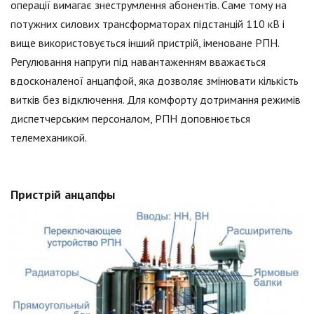
операції вимагає знеструмлення абонентів. Саме тому на
потужних силових трансформаторах підстанцій 110 кВ і
вище використовується інший пристрій, іменоване РПН.
Регулювання напруги під навантаженням вважається
вдосконаленої анцапфой, яка дозволяє змінювати кількість
витків без відключення. Для комфорту дотримання режимів
диспетчерським персоналом, РПН доповнюється
телемеханикой.
Пристрій анцапфы