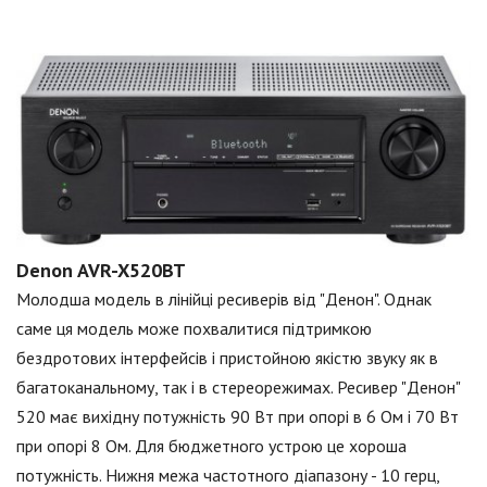
Denon AVR-X520BT
Молодша модель в лінійці ресиверів від "Денон". Однак
саме ця модель може похвалитися підтримкою
бездротових інтерфейсів і пристойною якістю звуку як в
багатоканальному, так і в стереорежимах. Ресивер "Денон"
520 має вихідну потужність 90 Вт при опорі в 6 Ом і 70 Вт
при опорі 8 Ом. Для бюджетного устрою це хороша
потужність. Нижня межа частотного діапазону - 10 герц,