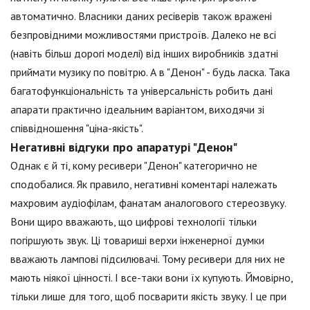
автоматично. Власники даних ресіверів також вражені
безпровідними можливостями пристроїв. Далеко не всі
(навіть більш дорогі моделі) від інших виробників здатні
приймати музику по повітрю. А в "Денон" - будь ласка. Така
багатофункціональність та універсальність робить дані
апарати практично ідеальним варіантом, виходячи зі
співвідношення "ціна-якість".
Негативні відгуки про апаратурі "Денон"
Однак є й ті, кому ресивери "Денон" категорично не
сподобалися. Як правило, негативні коментарі належать
махровим аудіофілам, фанатам аналогового стереозвуку.
Вони щиро вважають, що цифрові технології тільки
погіршують звук. Ці товариші верхи інженерної думки
вважають лампові підсилювачі. Тому ресивери для них не
мають ніякої цінності. І все-таки вони їх купують. Ймовірно,
тільки лише для того, щоб посварити якість звуку. І це при