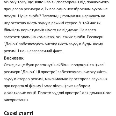
всьому тому, що якщо навіть спотворення від працюючого
процесора ресивера є, їх все одно неозброєним вухом не
почути. Ну не сноби? Загалом, ці громадяни нарікають на
недостатню якість звуку в режимі стерео. У той час як
більшість користувачів нічого не відчуває. Не варто
звертати уваги на коментарі ось таких снобів. Ресивери
"Денон" забезпечують високу якість звуку в будь-якому
режимі. І це - незаперечний факт.
Висновок
Отже, вище були розглянуті найбільш популярні та цікаві
ресивери "Денон". Ці пристрої забезпечують високу якість
звуку в стерео режимі, максимально просторове звучання
при перегляді фільму і володіють цілим набором
додаткових опцій. Просто чудові пристрої для домашнього
використання.
Схожі статті