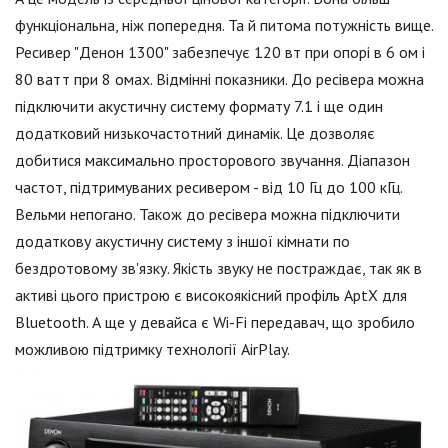
функціональна, ніж попередня. Та й питома потужність вище.
Ресивер "Денон 1300" забезпечує 120 вт при опорі в 6 ом і
80 ватт при 8 омах. Відмінні показники. До ресівера можна
підключити акустичну систему формату 7.1 і ще один
додатковий низькочастотний динамік. Це дозволяє
добитися максимально просторового звучання. Діапазон
частот, підтримуваних ресивером - від 10 Гц до 100 кГц.
Вельми непогано. Також до ресівера можна підключити
додаткову акустичну систему з іншої кімнати по
бездротовому зв'язку. Якість звуку не постраждає, так як в
активі цього пристрою є високоякісний профіль AptX для
Bluetooth. А ще у девайса є Wi-Fi передавач, що зробило
можливою підтримку технології AirPlay.