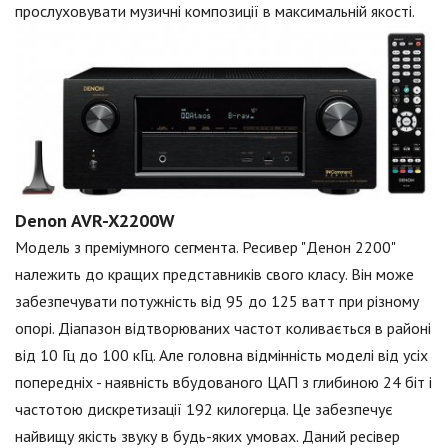
прослуховувати музичні композиції в максимальній якості.
Denon AVR-X2200W
Модель з преміумного сегмента. Ресивер "Денон 2200"
належить до кращих представників свого класу. Він може
забезпечувати потужність від 95 до 125 ватт при різному
опорі. Діапазон відтворюваних частот коливається в районі
від 10 Гц до 100 кГц. Але головна відмінність моделі від усіх
попередніх - наявність вбудованого ЦАП з глибиною 24 біт і
частотою дискретизації 192 килогерца. Це забезпечує
найвищу якість звуку в будь-яких умовах. Даний ресівер