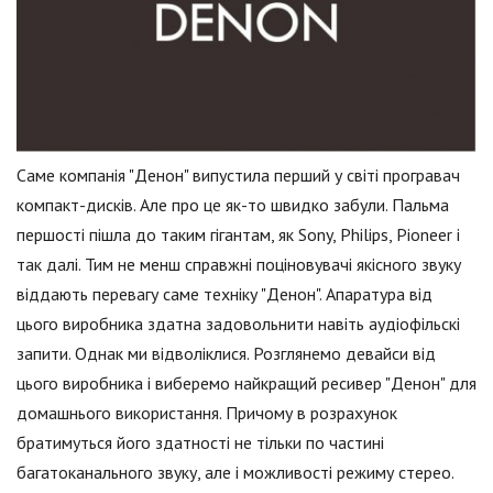
Саме компанія "Денон" випустила перший у світі програвач
компакт-дисків. Але про це як-то швидко забули. Пальма
першості пішла до таким гігантам, як Sony, Philips, Pioneer і
так далі. Тим не менш справжні поціновувачі якісного звуку
віддають перевагу саме техніку "Денон". Апаратура від
цього виробника здатна задовольнити навіть аудіофільскі
запити. Однак ми відволіклися. Розглянемо девайси від
цього виробника і виберемо найкращий ресивер "Денон" для
домашнього використання. Причому в розрахунок
братимуться його здатності не тільки по частині
багатоканального звуку, але і можливості режиму стерео.