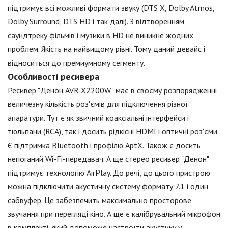
підтримує всі можливі формати звуку (DTS X, Dolby Atmos,
Dolby Surround, DTS HD і так далі). З відтворенням
саундтреку фільмів і музики в HD не виникне жодних
проблем. Якість на найвищому рівні. Тому даний девайс і
відноситься до премиумному сегменту.
Особливості ресивера
Ресивер "Денон AVR-X2200W" має в своєму розпорядженні
величезну кількість роз'ємів для підключення різної
апаратури. Тут є як звичний коаксіальні інтерфейси і
тюльпани (RCA), так і досить рідкісні HDMI і оптичні роз'єми.
Є підтримка Bluetooth і профілю AptX. Також є досить
непоганий Wi-Fi-передавач. А ще стерео ресивер "Денон"
підтримує технологію AirPlay. До речі, до цього пристрою
можна підключити акустичну систему формату 7.1 і один
сабвуфер. Це забезпечить максимально просторове
звучання при перегляді кіно. А ще є калібрувальний мікрофон
в комплекті, який допоможе настроїти акустику у