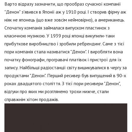
Варто відразу зазначити, що прообраз сучасної компанії
"Денон" з'явився в Японії аж у 1910 році. І створив фірму аж
ніяк не японець (що вже зовсім неймовірно), а американець.
Спочатку компанія займалася випуском пластинок з
класичною музикою. У 1939 році японці викупили-таки
прибуткове виробництво і зробили ребрендинг. Саме з тієї
пори компанія стала називатися "Денон". І виробляти вона
початку фонографи, програвачі платівок і пристрої для їх
запису. Найбільші радіостанції світу вишикувалися в чергу за
продуктами "Денон". Перший ресивер був випущений в 90-х
роках двадцятого століття. З тієї пори ресивери "Денон",
відгуки про яких ми розглянемо трохи нижче, стали
справжнім хітом продажів.