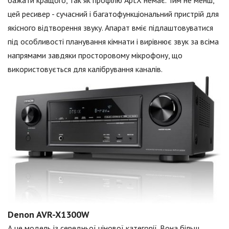
цей ресивер - сучасний і багатофункціональний пристрій для
якісного відтворення звуку. Апарат вміє підлаштовуватися
під особливості планування кімнати і вирівнює звук за всіма
напрямами завдяки просторовому мікрофону, що
використовується для калібрування каналів.
Denon AVR-X1300W
А це модель із середньої цінової категорії. Вона більш