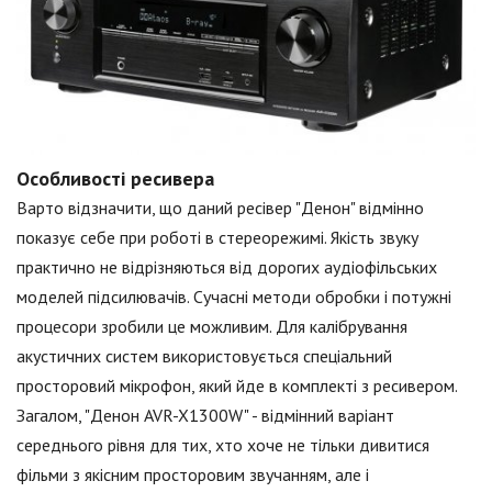
Особливості ресивера
Варто відзначити, що даний ресівер "Денон" відмінно
показує себе при роботі в стереорежимі. Якість звуку
практично не відрізняються від дорогих аудіофільських
моделей підсилювачів. Сучасні методи обробки і потужні
процесори зробили це можливим. Для калібрування
акустичних систем використовується спеціальний
просторовий мікрофон, який йде в комплекті з ресивером.
Загалом, "Денон AVR-X1300W" - відмінний варіант
середнього рівня для тих, хто хоче не тільки дивитися
фільми з якісним просторовим звучанням, але і