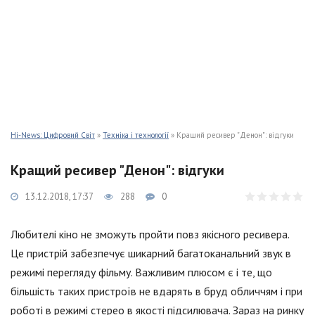
Hi-News: Цифровий Світ
»
Техніка і технології
» Кращий ресивер "Денон": відгуки
Кращий ресивер "Денон": відгуки
13.12.2018, 17:37
288
0
Любителі кіно не зможуть пройти повз якісного ресивера.
Це пристрій забезпечує шикарний багатоканальний звук в
режимі перегляду фільму. Важливим плюсом є і те, що
більшість таких пристроїв не вдарять в бруд обличчям і при
роботі в режимі стерео в якості підсилювача. Зараз на ринку