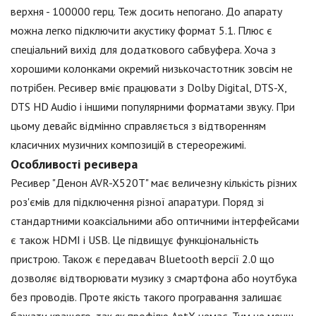
верхня - 100000 герц. Теж досить непогано. До апарату
можна легко підключити акустику формат 5.1. Плюс є
спеціальний вихід для додаткового сабвуфера. Хоча з
хорошими колонками окремий низькочастотник зовсім не
потрібен. Ресивер вміє працювати з Dolby Digital, DTS-X,
DTS HD Audio і іншими популярними форматами звуку. При
цьому девайс відмінно справляється з відтворенням
класичних музичних композицій в стереорежимі.
Особливості ресивера
Ресивер "Денон AVR-X520T" має величезну кількість різних
роз'ємів для підключення різної апаратури. Поряд зі
стандартними коаксіальними або оптичними інтерфейсами
є також HDMI і USB. Це підвищує функціональність
пристрою. Також є передавач Bluetooth версії 2.0 що
дозволяє відтворювати музику з смартфона або ноутбука
без проводів. Проте якість такого програвання залишає
бажати кращого, так як профілю AptX немає. Тим не менш,