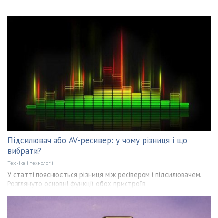
Підсилювач або AV-ресивер: у чому різниця і що
вибрати?
Техніка і технології
У статті пояснюється різниця між ресівером і підсилювачем.
Розглянуто основні функції обох пристроїв.