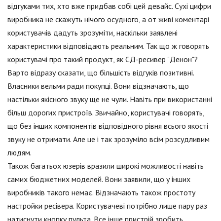
відгуками тих, хто вже придбав собі цей девайс. Сухі цифри
виробника не скажуть нічого осудного, а от живі коментарі
користувачів дадуть зрозуміти, наскільки заявлені
характеристики відповідають реальним. Так що ж говорять
користувачі про такий продукт, як СД-ресивер "Денон"?
Варто відразу сказати, що більшість відгуків позитивні.
Власники вельми ради покупці. Вони відзначають, що
настільки якісного звуку ще не чули. Навіть при використанні
більш дорогих пристроїв. Звичайно, користувачі говорять,
що без інших компонентів відповідного рівня всього якості
звуку не отримати. Але це і так зрозуміло всім розсудливим
людям.
Також багатьох юзерів вразили широкі можливості навіть
самих бюджетних моделей. Вони заявили, що у інших
виробників такого немає. Відзначають також простоту
настройки ресівера. Користувачеві потрібно лише пару раз
натиснути кнопку пульта. Все інше пристрій зробить