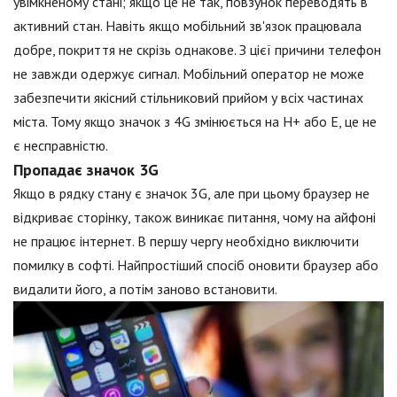
увімкненому стані; якщо це не так, повзунок переводять в
активний стан. Навіть якщо мобільний зв'язок працювала
добре, покриття не скрізь однакове. З цієї причини телефон
не завжди одержує сигнал. Мобільний оператор не може
забезпечити якісний стільниковий прийом у всіх частинах
міста. Тому якщо значок з 4G змінюється на H+ або Е, це не
є несправністю.
Пропадає значок 3G
Якщо в рядку стану є значок 3G, але при цьому браузер не
відкриває сторінку, також виникає питання, чому на айфоні
не працює інтернет. В першу чергу необхідно виключити
помилку в софті. Найпростіший спосіб оновити браузер або
видалити його, а потім заново встановити.