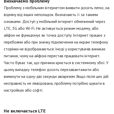
Визначаємо проблему
Проблему з мобільним інтернетом виявити досить легко, на
відміну від інших неполадок. Визначають її за такими
ознаками: Доступ у мобільний інтернет обмежений через
LTE, 3G або Wi-Fi. Не активується режим модему, або
айфон не функціонує як точка доступу. Інтернет працює з
перебоями або при значку підключення на екрані телефону
сторінки не відображаються. Іноді у користувачів виникає
питання, чому на айфоні перестав працювати інтернет.
Часто буває так, що причина криється в системному збої. У
цьому випадку телефон досить перезавантажити або
вимкнути на одну-дві секунди авіарежім. Якщо після цих дій
несправність не ліквідована, проблему потрібно шукати в
настройках або софті.
Не включається LTE