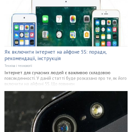
Як включити інтернет на айфоне 5S: поради,
рекомендації, інструкція
Техніка і технології
Інтернет для сучасних людей є важливою складовою
повсякденності. У даній статті буде розказано про те, як його
включити на айфоні 5S. Що повинен