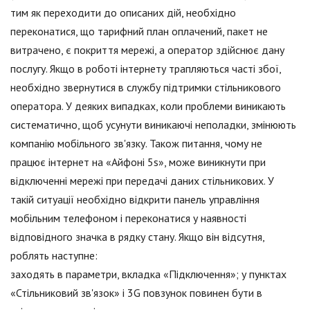
тим як переходити до описаних дій, необхідно
переконатися, що тарифний план оплачений, пакет не
витрачено, є покриття мережі, а оператор здійснює дану
послугу. Якщо в роботі інтернету трапляються часті збої,
необхідно звернутися в службу підтримки стільникового
оператора. У деяких випадках, коли проблеми виникають
систематично, щоб усунути виникаючі неполадки, змінюють
компанію мобільного зв'язку. Також питання, чому не
працює інтернет на «Айфоні 5s», може виникнути при
відключенні мережі при передачі даних стільникових. У
такій ситуації необхідно відкрити панель управління
мобільним телефоном і переконатися у наявності
відповідного значка в рядку стану. Якщо він відсутня,
роблять наступне:
заходять в параметри, вкладка «Підключення»; у пунктах
«Стільниковий зв'язок» і 3G повзунок повинен бути в