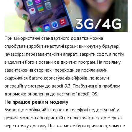
При використанні стандартного додатка можна
спробувати зробити наступні кроки: вимкнути у браузері
jаvascript; перезавантажити апарат; закрити софт, а потім
видалити його з останніх відкритих програм. На повільну
завантаження сторінок і переходи за посиланнями
скаржилися багато користувачів айфонів, поновили
операційну систему до версії 9.3. Позбутися від проблем
допоможе оновлення до наступної версії iOS.
Не працює режим модему
Буває, що мобільний інтернет в телефоні недоступний у
режимі модема або пристрій не підключається до мережі
через точку доступу. Це теж може бути причиною, чому не