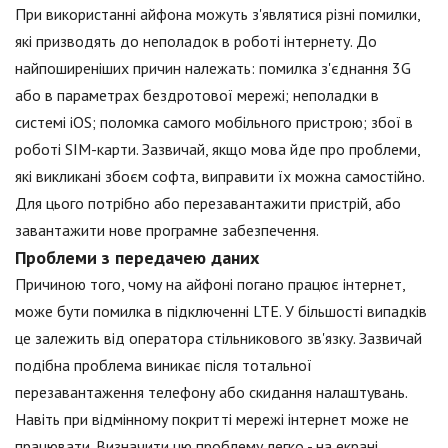
При використанні айфона можуть з'являтися різні помилки,
які призводять до неполадок в роботі інтернету. До
найпоширеніших причин належать: помилка з'єднання 3G
або в параметрах бездротової мережі; неполадки в
системі iOS; поломка самого мобільного пристрою; збої в
роботі SIM-карти. Зазвичай, якщо мова йде про проблеми,
які викликані збоєм софта, виправити їх можна самостійно.
Для цього потрібно або перезавантажити пристрій, або
завантажити нове програмне забезпечення.
Проблеми з передачею даних
Причиною того, чому на айфоні погано працює інтернет,
може бути помилка в підключенні LTE. У більшості випадків
це залежить від оператора стільникового зв'язку. Зазвичай
подібна проблема виникає після тотальної
перезавантаження телефону або скидання налаштувань.
Навіть при відмінному покритті мережі інтернет може не
працювати. Визначити цю проблему легко - на екрані