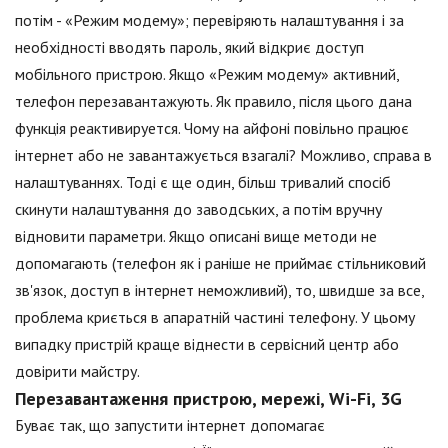
потім - «Режим модему»; перевіряють налаштування і за
необхідності вводять пароль, який відкриє доступ
мобільного пристрою. Якщо «Режим модему» активний,
телефон перезавантажують. Як правило, після цього дана
функція реактивируется. Чому на айфоні повільно працює
інтернет або не завантажується взагалі? Можливо, справа в
налаштуваннях. Тоді є ще один, більш тривалий спосіб
скинути налаштування до заводських, а потім вручну
відновити параметри. Якщо описані вище методи не
допомагають (телефон як і раніше не приймає стільниковий
зв'язок, доступ в інтернет неможливий), то, швидше за все,
проблема криється в апаратній частині телефону. У цьому
випадку пристрій краще віднести в сервісний центр або
довірити майстру.
Перезавантаження пристрою, мережі, Wi-Fi, 3G
Буває так, що запустити інтернет допомагає