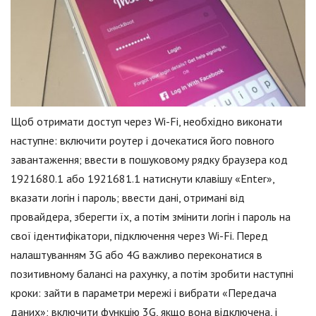
Щоб отримати доступ через Wi-Fi, необхідно виконати
наступне: включити роутер і дочекатися його повного
завантаження; ввести в пошуковому рядку браузера код
1921680.1 або 1921681.1 натиснути клавішу «Enter»,
вказати логін і пароль; ввести дані, отримані від
провайдера, зберегти їх, а потім змінити логін і пароль на
свої ідентифікатори, підключення через Wi-Fi. Перед
налаштуванням 3G або 4G важливо переконатися в
позитивному балансі на рахунку, а потім зробити наступні
кроки: зайти в параметри мережі і вибрати «Передача
даних»; включити функцію 3G, якщо вона відключена, і