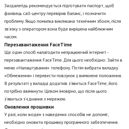
Заздалегідь рекомендується підготувати паспорт, щоб
фахівець call-центру перевірив баланс, і позначити
проблему. Якщо помилка викликана технічним збоєм, після
зв'язку з оператором вона буде вирішена найближчим
часом.
Перезавантаження FaceTime
Ще один спосіб налагодити непрацюючий інтернет -
перезавантаження FaceTime. Для цього необхідно: Зайти в
меню «Налаштування» телефону. Потім вибрати вкладку
«Обмеження» і перевести повзунок у вимкнене положення.
В результаті у вкладці додатків з'явиться FaceTime, його
потрібно ввімкнути. Цілком імовірно, що після цього
з'явиться з'єднання з мережею.
Оновлення прошивки
У разі, коли жоден з наведених способів не допоміг,
необхідно оновити прошивку програмного забезпечення.