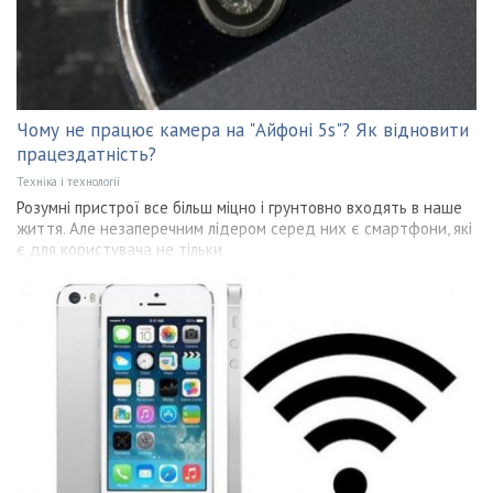
Чому не працює камера на "Айфоні 5s"? Як відновити
працездатність?
Техніка і технології
Розумні пристрої все більш міцно і грунтовно входять в наше
життя. Але незаперечним лідером серед них є смартфони, які
є для користувача не тільки