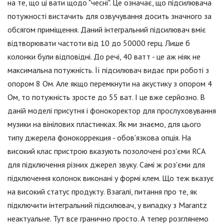
на те, що ці вати щодо "чесні". Це означає, що підсилювача
потужності вистачить для озвучування досить значного за
обсягом приміщення. Даний інтегральний підсилювач вміє
відтворювати частоти від 10 до 50000 герц. Лише б
колонки були відповідні. До речі, 40 ватт - це аж ніяк не
максимальна потужність. Її підсилювач видає при роботі з
опором 8 Ом. Але якщо перемкнути на акустику з опором 4
Ом, то потужність зросте до 55 ват. І це вже серйозно. В
даній моделі присутня і фонокоректор для прослуховування
музики на вінілових пластинках. Як ми знаємо, для цього
типу джерела фонокоррекция - обов'язкова опція. На
високий клас пристрою вказують позолочені роз'єми RCA
для підключення різних джерел звуку. Самі ж роз'єми для
підключення колонок виконані у формі клем. Що теж вказує
на високий статус продукту. Взагалі, питання про те, як
підключити інтегральний підсилювач, у випадку з Marantz
неактуальне. Тут все гранично просто. А тепер розглянемо