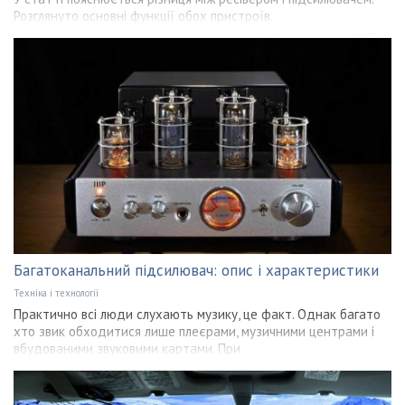
Розглянуто основні функції обох пристроїв.
Багатоканальний підсилювач: опис і характеристики
Техніка і технології
Практично всі люди слухають музику, це факт. Однак багато
хто звик обходитися лише плеєрами, музичними центрами і
вбудованими звуковими картами. При