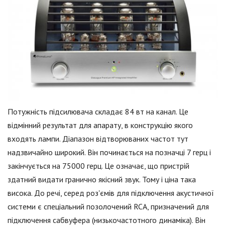
Потужність підсилювача складає 84 вт на канал. Це
відмінний результат для апарату, в конструкцію якого
входять лампи. Діапазон відтворюваних частот тут
надзвичайно широкий. Він починається на позначці 7 герц і
закінчується на 75000 герц. Це означає, що пристрій
здатний видати гранично якісний звук. Тому і ціна така
висока. До речі, серед роз'ємів для підключення акустичної
системи є спеціальний позолочений RCA, призначений для
підключення сабвуфера (низькочастотного динаміка). Він