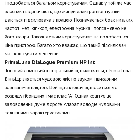
і подобається багатьом користувачам. Однак у той же час
власники відзначають, що жанри електронної музики
даються підсилювача з працею. Позначається брак низьких
частот. Реп, хіп-хоп, електронна музика і попса - явно не
його жанри. Також деяким користувачам не подобається
ціна пристрою. Багато хто вважає, що такий підсилювач
має коштувати дешевше.
PrimaLuna DiaLogue Premium HP Int
Топовий ламповий інтегральний підсилювач від PrimaLuna.
Він відрізняється чудовою якістю звуком і шикарним
зовнішнім виглядом. Цей підсилювач відноситься до
розряду гібридних і має клас "А". Однак коштує це
задоволення дуже дороге. Апарат володіє чудовими
технічними характеристиками.