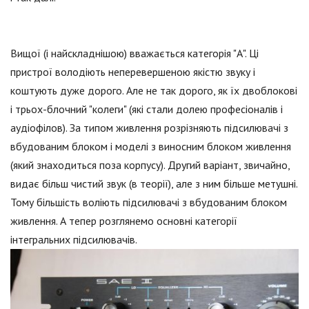
Вищої (і найскладнішою) вважається категорія "А". Ці
пристрої володіють неперевершеною якістю звуку і
коштують дуже дорого. Але не так дорого, як їх двоблокові
і трьох-блочний "колеги" (які стали долею професіоналів і
аудіофілов). За типом живлення розрізняють підсилювачі з
вбудованим блоком і моделі з виносним блоком живлення
(який знаходиться поза корпусу). Другий варіант, звичайно,
видає більш чистий звук (в теорії), але з ним більше метушні.
Тому більшість воліють підсилювачі з вбудованим блоком
живлення. А тепер розглянемо основні категорії
інтегральних підсилювачів.