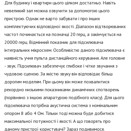
Для будинку і квартири цього цілком достатньо. Навіть
невеликий зал можна озвучити за допомогою цього
пристрою. Однак не варто забувати і про інших
комплектуючих відповідної якості. Діапазон відтворюваних
частот починається на позначці 20 герц, а закінчується на
20000 герц. Відмінний показник для підсилювача
інтегральних мікросхем. Особливістю даного підсилювача є
наявність учня пульта дистанційного керування. Але головне
- звук. Підсилювач забезпечує глибоке і чітке звучання з
чудовою сценою. За якістю звуку він відповідає більш
дорогим моделям. При цьому він може похвалитися
рекордно низькими показниками динамічних спотворень
(порівняно з іншою апаратурою подібного класу). Для цього
підсилювача потрібна акустична система з номінальним
опором 8 або 4 Ом. Тільки тоді можна буде добитися
максимальної потужності і якості. А що говорять про
даному пристрої користувачі? Зараз подивимося.