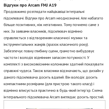
Відгуки про Arcam FMJ A19
Продовжимо розглядати найцікавіші інтегральні
підсилювачі. Відгуки про Arcam неоднозначні. Але набагато
більше позитивних, ніж негативних. Тому почнемо саме з
них. За заявами власників, підсилювач відмінно
справляється з відтворенням класичної музики та
інструментальних жанрів (зразок класичного року).
Забезпечує повну глибину сцени, грамотно вибудовує
частоти і володіє відмінним запасом потужності. У
комплекті з високоякісними колонками здатний показувати
справжні чудеса. Також власники відзначають, що дизайн у
даного підсилювача досить вдалий. Він володіє досить
компактними розмірами (для пристрою такого класу) і
відмінно вписується практично в будь-який інтер'єр. Схема
інтегрального підсилювача Arcam виглядає досить простий.