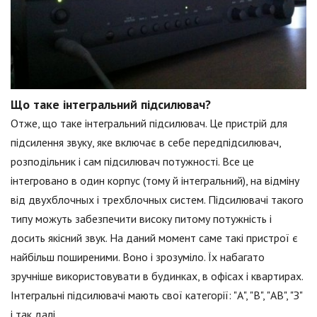
Що таке інтегральний підсилювач?
Отже, що таке інтегральний підсилювач. Це пристрій для
підсилення звуку, яке включає в себе передпідсилювач,
розподільник і сам підсилювач потужності. Все це
інтегровано в один корпус (тому й інтегральний), на відміну
від двухблочных і трехблочных систем. Підсилювачі такого
типу можуть забезпечити високу питому потужність і
досить якісний звук. На даний момент саме такі пристрої є
найбільш поширеними. Воно і зрозуміло. Їх набагато
зручніше використовувати в будинках, в офісах і квартирах.
Інтегральні підсилювачі мають свої категорії: "А", "В", "АВ", "З"
і так далі.