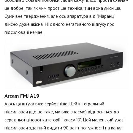
особливо складні поломки. Люди кажуть, що проста схема -
це добре, так як чим простіше техніка, тим вона якісніша.
Сумнівне твердження, але ось апаратура від "Маранц"
дійсно дуже якісна. Ні одного негативного відгуку про
підсилювачі немає.
Arcam FMJ A19
А ось ця штука вже серйозніше. Цей інтегральний
підсилювач (що це таке, ми вже знаємо) відноситься до
середньої цінової категорії і класу "В". Цей маленький увазі
підсилювач здатний видати 90 ватт потужності на канал.