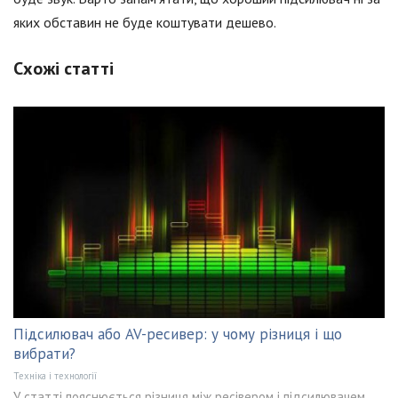
яких обставин не буде коштувати дешево.
Схожі статті
Підсилювач або AV-ресивер: у чому різниця і що
вибрати?
Техніка і технології
У статті пояснюється різниця між ресівером і підсилювачем.