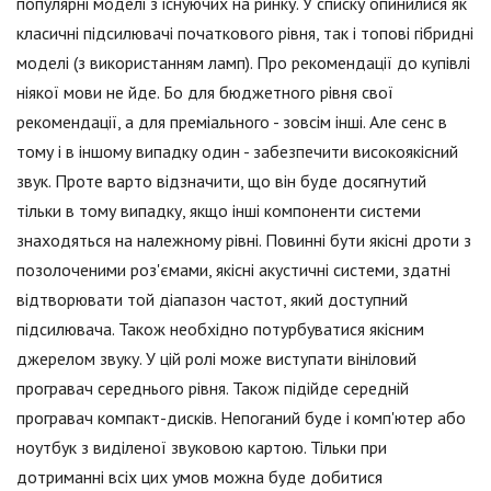
популярні моделі з існуючих на ринку. У списку опинилися як
класичні підсилювачі початкового рівня, так і топові гібридні
моделі (з використанням ламп). Про рекомендації до купівлі
ніякої мови не йде. Бо для бюджетного рівня свої
рекомендації, а для преміального - зовсім інші. Але сенс в
тому і в іншому випадку один - забезпечити високоякісний
звук. Проте варто відзначити, що він буде досягнутий
тільки в тому випадку, якщо інші компоненти системи
знаходяться на належному рівні. Повинні бути якісні дроти з
позолоченими роз'ємами, якісні акустичні системи, здатні
відтворювати той діапазон частот, який доступний
підсилювача. Також необхідно потурбуватися якісним
джерелом звуку. У цій ролі може виступати вініловий
програвач середнього рівня. Також підійде середній
програвач компакт-дисків. Непоганий буде і комп'ютер або
ноутбук з виділеної звуковою картою. Тільки при
дотриманні всіх цих умов можна буде добитися