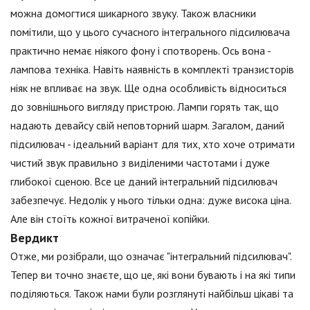
можна домогтися шикарного звуку. Також власники
помітили, що у цього сучасного інтегрального підсилювача
практично немає ніякого фону і спотворень. Ось вона -
лампова техніка. Навіть наявність в комплекті транзисторів
ніяк не впливає на звук. Ще одна особливість відноситься
до зовнішнього вигляду пристрою. Лампи горять так, що
надають девайсу свій неповторний шарм. Загалом, даний
підсилювач - ідеальний варіант для тих, хто хоче отримати
чистий звук правильно з виділеними частотами і дуже
глибокої сценою. Все це даний інтегральний підсилювач
забезпечує. Недолік у нього тільки одна: дуже висока ціна.
Але він стоїть кожної витраченої копійки.
Вердикт
Отже, ми розібрали, що означає "інтегральний підсилювач".
Тепер ви точно знаєте, що це, які вони бувають і на які типи
поділяються. Також нами були розглянуті найбільш цікаві та