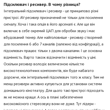
Підсилювач і ресивер. В чому різниця?
Інтегральний підсилювач і ресивер - це принципово різні
пристрої. AV-ресивер призначений не тільки для посилення
сигналу. Хоча і така опція в його арсеналі є. Але ще він
включає в себе окремий ЦАП для обробки звуку і має
вбудований тюнер. Але найголовніше - ресивер створений
для посилення 6 або 7 каналів (залежно від конфігурації), а
підсилювач працює тільки з двома каналами. І це основна
відмінність. Варто також відзначити і відмінність у ціні.
Оскільки ресивер володіє величезною кількістю
високотехнологічних компонентів, він буде набагато
дорожче, ніж інтегральний підсилювач того ж класу. Тим не
менш ресивери активно купуються для установки системи
домашнього кінотеатру. Для цього такі пристрої підходять
як не можна краще. А ось в плані забезпечення
високоякісного стереозвуку вони не дуже. Тут лідери -