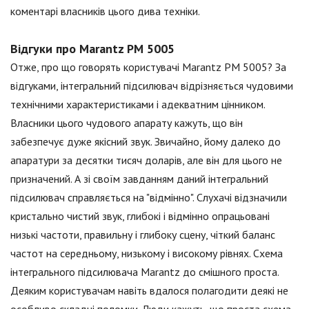
коментарі власників цього дива техніки.
Відгуки про Marantz PM 5005
Отже, про що говорять користувачі Marantz PM 5005? За
відгуками, інтегральний підсилювач відрізняється чудовими
технічними характеристиками і адекватним цінником.
Власники цього чудового апарату кажуть, що він
забезпечує дуже якісний звук. Звичайно, йому далеко до
апаратури за десятки тисяч доларів, але він для цього не
призначений. А зі своїм завданням даний інтегральний
підсилювач справляється на "відмінно". Слухачі відзначили
кристально чистий звук, глибокі і відмінно опрацьовані
низькі частоти, правильну і глибоку сцену, чіткий баланс
частот на середньому, низькому і високому рівнях. Схема
інтегрального підсилювача Marantz до смішного проста.
Деяким користувачам навіть вдалося полагодити деякі не