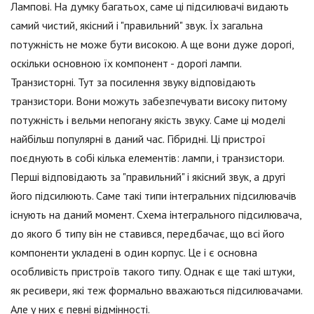
Лампові. На думку багатьох, саме ці підсилювачі видають
самий чистий, якісний і "правильний" звук. Їх загальна
потужність не може бути високою. А ще вони дуже дорогі,
оскільки основною їх компонент - дорогі лампи.
Транзисторні. Тут за посилення звуку відповідають
транзистори. Вони можуть забезпечувати високу питому
потужність і вельми непогану якість звуку. Саме ці моделі
найбільш популярні в даний час. Гібридні. Ці пристрої
поєднують в собі кілька елементів: лампи, і транзистори.
Перші відповідають за "правильний" і якісний звук, а другі
його підсилюють. Саме такі типи інтегральних підсилювачів
існують на даний момент. Схема інтегрального підсилювача,
до якого б типу він не ставився, передбачає, що всі його
компоненти укладені в один корпус. Це і є основна
особливість пристроїв такого типу. Однак є ще такі штуки,
як ресивери, які теж формально вважаються підсилювачами.
Але у них є певні відмінності.