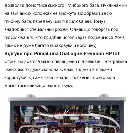
дозволяє домогтися якісного і глибокого баса. НЧ-динаміки
на звичайних колонках не зможуть відобразити всю
глибину баса, передану цим підсилювачем. Тому і
знадобився спеціальний роз'єм. Однак що говорять про
підсилювачі ті, хто придбав його? Зараз подивимося. Хоча
таких не дуже багато (враховуючи його ціну).
Відгуки про PrimaLuna DiaLogue Premium HP Int
Отже, ми розглядаємо операційний підсилювач, інтегральна
схема якого дуже складна. Однак, згідно з відгуками
користувачів, саме така складність схеми і дозволила
домогтися найвищої якості звуку.