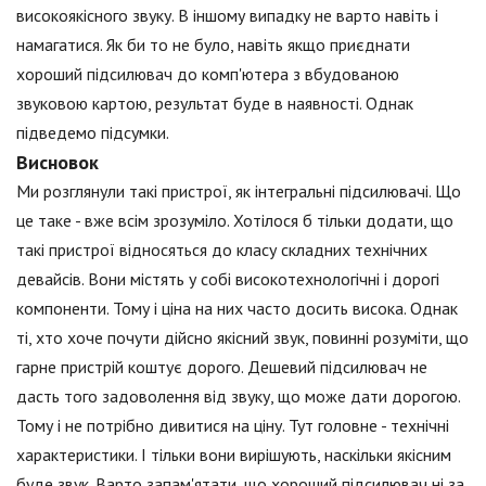
високоякісного звуку. В іншому випадку не варто навіть і
намагатися. Як би то не було, навіть якщо приєднати
хороший підсилювач до комп'ютера з вбудованою
звуковою картою, результат буде в наявності. Однак
підведемо підсумки.
Висновок
Ми розглянули такі пристрої, як інтегральні підсилювачі. Що
це таке - вже всім зрозуміло. Хотілося б тільки додати, що
такі пристрої відносяться до класу складних технічних
девайсів. Вони містять у собі високотехнологічні і дорогі
компоненти. Тому і ціна на них часто досить висока. Однак
ті, хто хоче почути дійсно якісний звук, повинні розуміти, що
гарне пристрій коштує дорого. Дешевий підсилювач не
дасть того задоволення від звуку, що може дати дорогою.
Тому і не потрібно дивитися на ціну. Тут головне - технічні
характеристики. І тільки вони вирішують, наскільки якісним
буде звук. Варто запам'ятати, що хороший підсилювач ні за