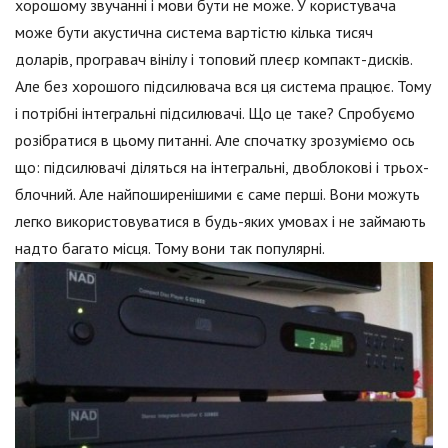
хорошому звучанні і мови бути не може. У користувача
може бути акустична система вартістю кілька тисяч
доларів, програвач вінілу і топовий плеєр компакт-дисків.
Але без хорошого підсилювача вся ця система працює. Тому
і потрібні інтегральні підсилювачі. Що це таке? Спробуємо
розібратися в цьому питанні. Але спочатку зрозуміємо ось
що: підсилювачі діляться на інтегральні, двоблокові і трьох-
блочний. Але найпоширенішими є саме перші. Вони можуть
легко використовуватися в будь-яких умовах і не займають
надто багато місця. Тому вони так популярні.