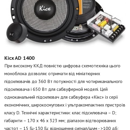
Kicx AD 1400
При високому ККД повністю цифрова схемотехніка цього
моноблока дозволяє отримати від мініатюрних
підсилювачів до 360 Вт потужності для чотириканального
підсилювача і 650 Вт для сабвуферной моделі. Цей
одноканальний підсилювач для сабвуфера «Кікс» із серії
економічних, широкосмугових і ультракомпактних пристроїв
класу D. Технічні характеристики: клас підсилювача – D;
габарити – 170 x 46 x 323 мм; діапазон відтворюваних
частот – 15 Гц-130 Гц; відношення сигнал/шум - >100 дБ;