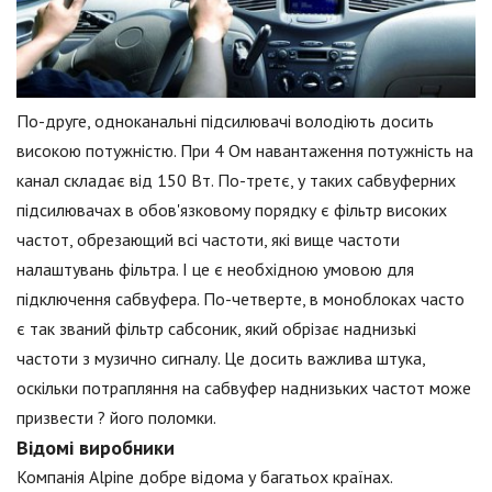
По-друге, одноканальні підсилювачі володіють досить
високою потужністю. При 4 Ом навантаження потужність на
канал складає від 150 Вт. По-третє, у таких сабвуферних
підсилювачах в обов'язковому порядку є фільтр високих
частот, обрезающий всі частоти, які вище частоти
налаштувань фільтра. І це є необхідною умовою для
підключення сабвуфера. По-четверте, в моноблоках часто
є так званий фільтр сабсоник, який обрізає наднизькі
частоти з музично сигналу. Це досить важлива штука,
оскільки потрапляння на сабвуфер наднизьких частот може
призвести ? його поломки.
Відомі виробники
Компанія Alpine добре відома у багатьох країнах.