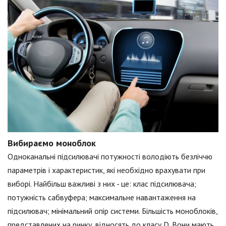
Вибираємо моноблок
Одноканальні підсилювачі потужності володіють безліччю
параметрів і характеристик, які необхідно врахувати при
виборі. Найбільш важливі з них - це: клас підсилювача;
потужність сабвуфера; максимальне навантаження на
підсилювач; мінімальний опір системи. Більшість моноблоків,
представлених на ринку, відносять до класу D. Вони мають