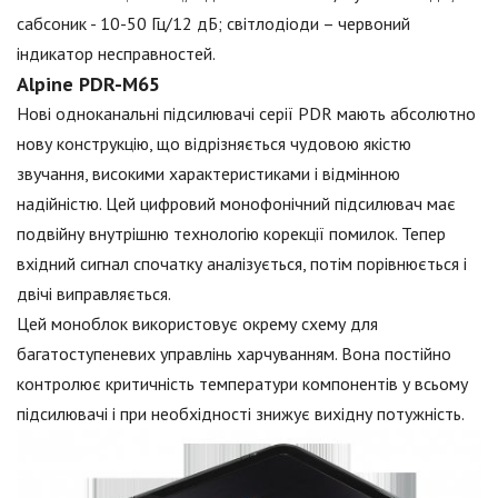
сабсоник - 10-50 Гц/12 дБ; світлодіоди – червоний
індикатор несправностей.
Alpine PDR-M65
Нові одноканальні підсилювачі серії PDR мають абсолютно
нову конструкцію, що відрізняється чудовою якістю
звучання, високими характеристиками і відмінною
надійністю. Цей цифровий монофонічний підсилювач має
подвійну внутрішню технологію корекції помилок. Тепер
вхідний сигнал спочатку аналізується, потім порівнюється і
двічі виправляється.
Цей моноблок використовує окрему схему для
багатоступеневих управлінь харчуванням. Вона постійно
контролює критичність температури компонентів у всьому
підсилювачі і при необхідності знижує вихідну потужність.