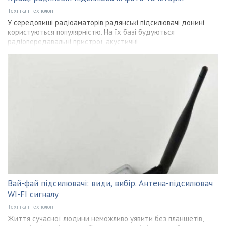
Техніка і технології
У середовищі радіоаматорів радянські підсилювачі донині
користуються популярністю. На їх базі будуються
радіопередавальні пристрої, акустичні
Вай-фай підсилювачі: види, вибір. Антена-підсилювач
WI-FI сигналу
Техніка і технології
Життя сучасної людини неможливо уявити без планшетів,