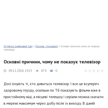
Hi-News: Цифровий Світ
»
Техніка і технології
» Основні причини, чому не показує
телевізор
Основні причини, чому не показує телевізор
09.12.2018, 19:25
874
0
Досі існують ті, хто дивиться телевізор. І все це всупереч
здоровому глузду, оскільки по ТБ показують фільми вже в
пристойному віці, а місцеві телешоу і серіали можна скачати
в мережі максимум через добу після їх виходу. В даній