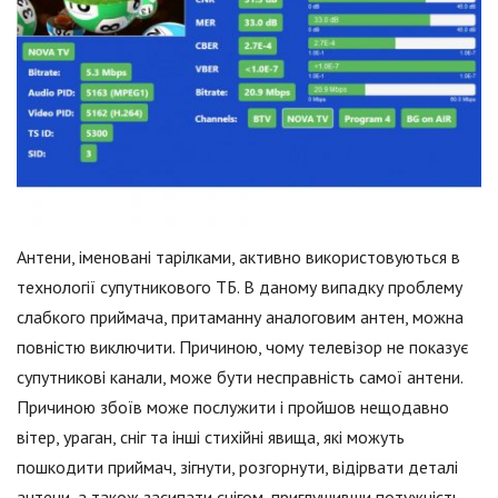
Антени, іменовані тарілками, активно використовуються в
технології супутникового ТБ. В даному випадку проблему
слабкого приймача, притаманну аналоговим антен, можна
повністю виключити. Причиною, чому телевізор не показує
супутникові канали, може бути несправність самої антени.
Причиною збоїв може послужити і пройшов нещодавно
вітер, ураган, сніг та інші стихійні явища, які можуть
пошкодити приймач, зігнути, розгорнути, відірвати деталі
антени, а також засипати снігом, приглушивши потужність