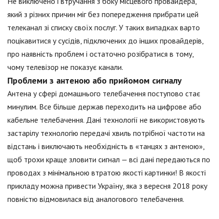
Не виключено і втручання з боку місцевого провайдера,
який з різних причин міг без попередження прибрати цей
телеканал зі списку своїх послуг. У таких випадках варто
поцікавитися у сусідів, підключених до інших провайдерів,
про наявність проблем і остаточно розібратися в тому,
чому телевізор не показує канали.
Проблеми з антеною або прийомом сигналу
Антена у сфері домашнього телебачення поступово стає
минулим. Все більше держав переходить на цифрове або
кабельне телебачення. Дані технології не використовують
застарілу технологію передачі хвиль потрібної частоти на
відстань і виключають необхідність в «танцях з антеною»,
щоб трохи краще зловити сигнал — всі дані передаються по
проводах з мінімальною втратою якості картинки! В якості
прикладу можна привести Україну, яка з вересня 2018 року
повністю відмовилася від аналогового телебачення.