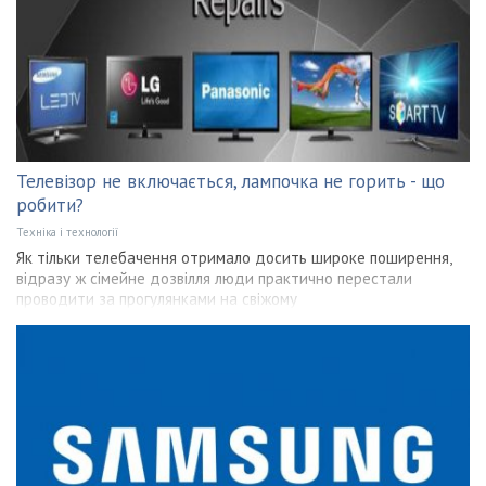
Телевізор не включається, лампочка не горить - що
робити?
Техніка і технології
Як тільки телебачення отримало досить широке поширення,
відразу ж сімейне дозвілля люди практично перестали
проводити за прогулянками на свіжому