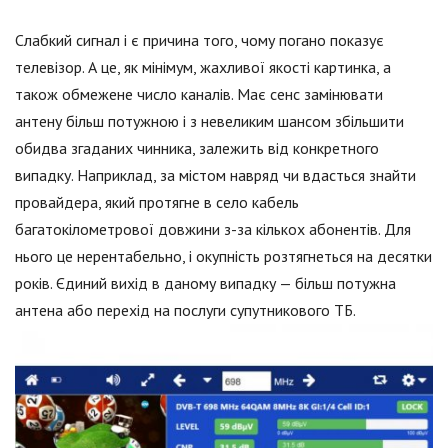
Слабкий сигнал і є причина того, чому погано показує
телевізор. А це, як мінімум, жахливої якості картинка, а
також обмежене число каналів. Має сенс замінювати
антену більш потужною і з невеликим шансом збільшити
обидва згаданих чинника, залежить від конкретного
випадку. Наприклад, за містом навряд чи вдасться знайти
провайдера, який протягне в село кабель
багатокілометрової довжини з-за кількох абонентів. Для
нього це нерентабельно, і окупність розтягнеться на десятки
років. Єдиний вихід в даному випадку — більш потужна
антена або перехід на послуги супутникового ТБ.