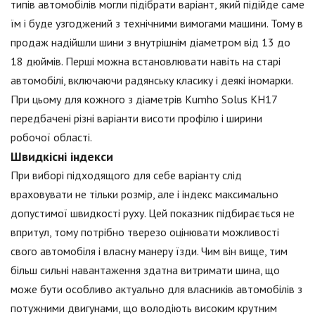
типів автомобілів могли підібрати варіант, який підійде саме
їм і буде узгоджений з технічними вимогами машини. Тому в
продаж надійшли шини з внутрішнім діаметром від 13 до
18 дюймів. Перші можна встановлювати навіть на старі
автомобілі, включаючи радянську класику і деякі іномарки.
При цьому для кожного з діаметрів Kumho Solus KH17
передбачені різні варіанти висоти профілю і ширини
робочої області.
Швидкісні індекси
При виборі підходящого для себе варіанту слід
враховувати не тільки розмір, але і індекс максимально
допустимої швидкості руху. Цей показник підбирається не
впритул, тому потрібно тверезо оцінювати можливості
свого автомобіля і власну манеру їзди. Чим він вище, тим
більш сильні навантаження здатна витримати шина, що
може бути особливо актуально для власників автомобілів з
потужними двигунами, що володіють високим крутним