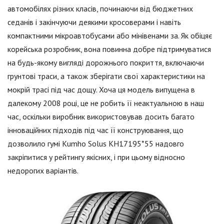
автомобілях різних класів, починаючи від бюджетних
седанів і закінчуючи деякими кросоверами і навіть
компактними мікроавтобусами або мінівенами за. Як обіцяє
корейська розробник, вона повинна добре підтримуватися
на будь-якому вигляді дорожнього покриття, включаючи
грунтові траси, а також зберігати свої характеристики на
мокрій трасі під час дощу. Хоча ця модель випущена в
далекому 2008 році, це не робить її неактуальною в наш
час, оскільки виробник використовував досить багато
інноваційних підходів під час її конструювання, що
дозволило гумі Kumho Solus KH17195*55 надовго
закріпитися у рейтингу якісних, і при цьому відносно
недорогих варіантів.