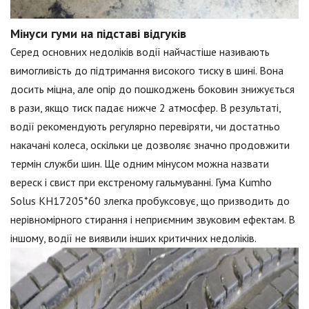
Мінуси гуми на підставі відгуків
Серед основних недоліків водії найчастіше називають
вимогливість до підтримання високого тиску в шині. Вона
досить міцна, але опір до пошкоджень боковин знижується
в рази, якщо тиск падає нижче 2 атмосфер. В результаті,
водії рекомендують регулярно перевіряти, чи достатньо
накачані колеса, оскільки це дозволяє значно продовжити
термін служби шин. Ще одним мінусом можна назвати
вереск і свист при екстреному гальмуванні. Гума Kumho
Solus KH17205*60 злегка пробуксовує, що призводить до
нерівномірного стирання і неприємним звуковим ефектам. В
іншому, водії не виявили інших критичних недоліків.