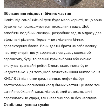
Збільшення міцності бічних частин
Навіть від самої якісної гуми буде мало користі, якщо вона
буде легко пошкоджуються і виходити з ладу. Щоб
запобігти подібний сценарій, розробник задіяв відразу два
ефективні рішення. Перше — це зміцнення бічних
протекторних блоків. Вони здатні брати на себе велику
частину енергії, що утворилася з-за удару колеса об
перешкоду, будь то рваний край вибоїни або сильно
виступає трамвайні рейки. Однак, цього може бути
недостатньо. Для того, щоб захистити шини Kumho Solus
KH17 R15 від появи гриж та інших дефектів, був
застосований посилений корд бічних частин. Це дало той
самий необхідний запас міцності, який дозволяє шині
переживати як удари, так і невеликі порізи без наслідків.
Особлива гумова суміш