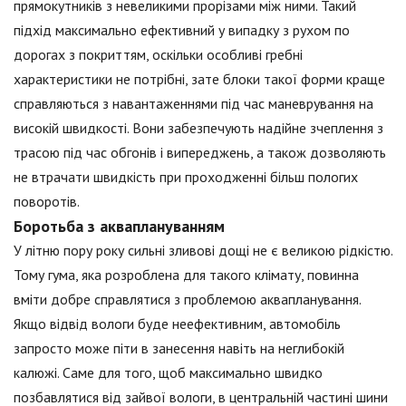
прямокутників з невеликими прорізами між ними. Такий
підхід максимально ефективний у випадку з рухом по
дорогах з покриттям, оскільки особливі гребні
характеристики не потрібні, зате блоки такої форми краще
справляються з навантаженнями під час маневрування на
високій швидкості. Вони забезпечують надійне зчеплення з
трасою під час обгонів і випереджень, а також дозволяють
не втрачати швидкість при проходженні більш пологих
поворотів.
Боротьба з акваплануванням
У літню пору року сильні зливові дощі не є великою рідкістю.
Тому гума, яка розроблена для такого клімату, повинна
вміти добре справлятися з проблемою аквапланування.
Якщо відвід вологи буде неефективним, автомобіль
запросто може піти в занесення навіть на неглибокій
калюжі. Саме для того, щоб максимально швидко
позбавлятися від зайвої вологи, в центральній частині шини