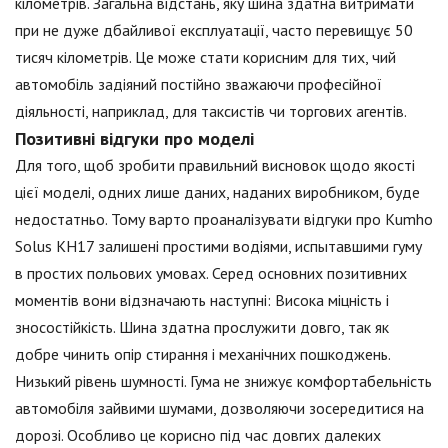
кілометрів. Загальна відстань, яку шина здатна витримати
при не дуже дбайливої експлуатації, часто перевищує 50
тисяч кілометрів. Це може стати корисним для тих, чий
автомобіль задіяний постійно зважаючи професійної
діяльності, наприклад, для таксистів чи торгових агентів.
Позитивні відгуки про моделі
Для того, щоб зробити правильний висновок щодо якості
цієї моделі, одних лише даних, наданих виробником, буде
недостатньо. Тому варто проаналізувати відгуки про Kumho
Solus KH17 залишені простими водіями, испытавшими гуму
в простих польових умовах. Серед основних позитивних
моментів вони відзначають наступні: Висока міцність і
зносостійкість. Шина здатна прослужити довго, так як
добре чинить опір стирання і механічних пошкоджень.
Низький рівень шумності. Гума не знижує комфортабельність
автомобіля зайвими шумами, дозволяючи зосередитися на
дорозі. Особливо це корисно під час довгих далеких