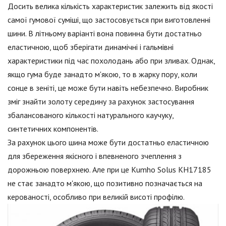
Досить велика кількість характеристик залежить від якості
самої гумової суміші, що застосовується при виготовленні
шини. В літньому варіанті вона повинна бути достатньо
еластичною, щоб зберігати динамічні і гальмівні
характеристики під час похолодань або при зливах. Однак,
якщо гума буде занадто м'якою, то в жарку пору, коли
сонце в зеніті, це може бути навіть небезпечно. Виробник
зміг знайти золоту середину за рахунок застосування
збалансованого кількості натурального каучуку,
синтетичних компонентів.
За рахунок цього шина може бути достатньо еластичною
для збереження якісного і впевненого зчеплення з
дорожньою поверхнею. Але при це Kumho Solus KH17185
не стає занадто м'якою, що позитивно позначається на
керованості, особливо при великій висоті профілю.