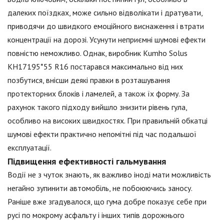
далеких поїздках, може сильно відволікати і дратувати,
приводячи до швидкого емоційного виснаження і втрати
концентрації на дорозі. Усунути неприємні шумові ефекти
повністю неможливо. Однак, виробник Kumho Solus
KH17195*55 R16 постарався максимально від них
позбутися, внісши деякі правки в розташування
протекторних блоків і ламелей, а також їх форму. За
рахунок такого підходу вийшло знизити рівень гула,
особливо на високих швидкостях. При правильній обкатці
шумові ефекти практично непомітні під час подальшої
експлуатації.
Підвищення ефективності гальмування
Водії не з чуток знають, як важливо іноді мати можливість
негайно зупинити автомобіль, не побоюючись заносу.
Раніше вже згадувалося, що гума добре показує себе при
русі по мокрому асфальту і інших типів дорожнього