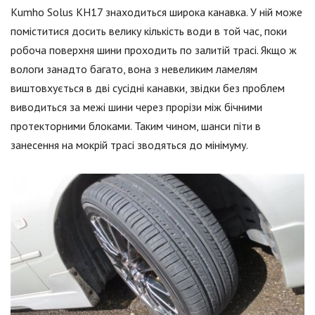
Kumho Solus KH17 знаходиться широка канавка. У ній може
поміститися досить велику кількість води в той час, поки
робоча поверхня шини проходить по залитій трасі. Якщо ж
вологи занадто багато, вона з невеликим ламелям
виштовхується в дві сусідні канавки, звідки без проблем
виводиться за межі шини через прорізи між бічними
протекторними блоками. Таким чином, шанси піти в
занесення на мокрій трасі зводяться до мінімуму.