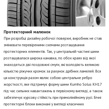
Протекторний малюнок
При розробці дизайну робочої поверхні, виробник не став
змінювати перевіреними схемами розташування
протекторних елементів. Так, у центральній частині шини
розташувалася широка канавка, по обох краях від якої
знаходяться дві поздовжні смуги, які володіють великою
кількістю ріжучих кромок за рахунок дрібних ламелей. Вся
ця конструкція разом являє собою центральне ребро
жорсткості, яке підтримує форму шини Kumho Solus KH17
під час сильних навантажень в первісному вигляді, а також
забезпечує курсову стійкість при прямолінійному русі. Бічні
протекторні блоки виконані у вигляді класичних