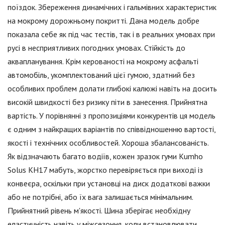
поїздок. Збереження динамічних і гальмівних характеристик
на мокрому дорожньому покритті. Дана модель добре
показала себе як під час тестів, так і в реальних умовах при
русі в несприятливих погодних умовах. Стійкість до
аквапланування. Крім керованості на мокрому асфальті
автомобіль, укомплектований цієї гумою, здатний без
особливих проблем долати глибокі калюжі навіть на досить
високій швидкості без ризику піти в занесення. Прийнятна
вартість. У порівнянні з пропозиціями конкурентів ця модель
є одним з найкращих варіантів по співвідношенню вартості,
якості і технічних особливостей. Хороша збалансованість.
Як відзначають багато водіїв, кожен зразок гуми Kumho
Solus KH17 мабуть, жорстко перевіряється при виході із
конвеєра, оскільки при установці на диск додаткові важки
або не потрібні, або їх вага залишається мінімальним.
Прийнятний рівень м'якості. Шина зберігає необхідну
еластичність навіть у міжсезоння, коли встановлювати