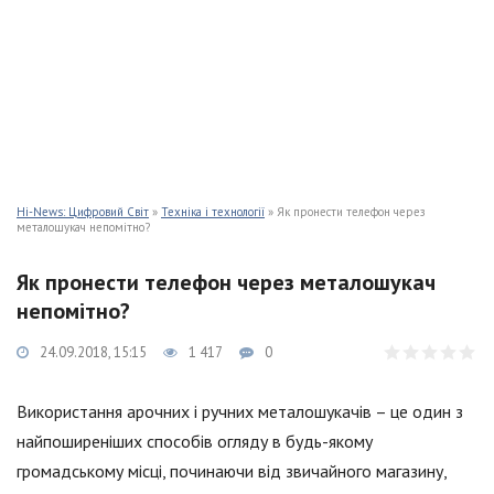
Hi-News: Цифровий Світ
»
Техніка і технології
» Як пронести телефон через
металошукач непомітно?
Як пронести телефон через металошукач
непомітно?
24.09.2018, 15:15
1 417
0
Використання арочних і ручних металошукачів – це один з
найпоширеніших способів огляду в будь-якому
громадському місці, починаючи від звичайного магазину,