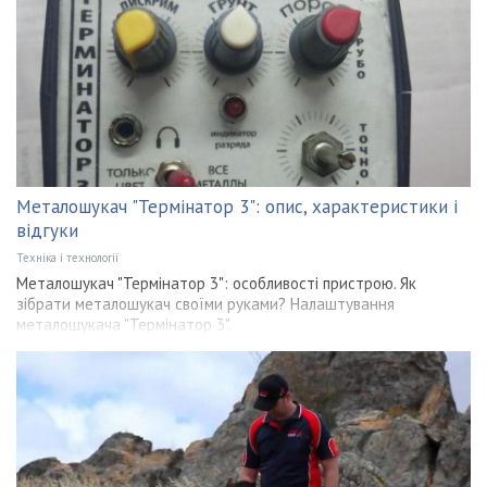
Металошукач "Термінатор 3": опис, характеристики і
відгуки
Техніка і технології
Металошукач "Термінатор 3": особливості пристрою. Як
зібрати металошукач своїми руками? Налаштування
металошукача "Термінатор 3".