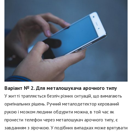
Варіант № 2. Для металошукача арочного типу
У житті трапляється безліч різних ситуацій, що вимагають
оригінальних рішень. Ручний металодетектор керований
рукою і мозком людини обдурити можна, в той час як
пронести телефон через металошукач арочного типу, є
завданням з зірочкою. У подібних випадках може врятувати