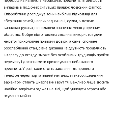
перевірці на наявність небажаних предметів. В більшості
випадків в подібних ситуаціях працює людський фактор.
Співробітник досліджує зони найбільш підходящі для
зберігання речей, наприклад кишені, сумки, в деяких
випадках рукава, не надаючи значення менш доречним
областях. Добре підготовлена людина, використовуючи
нехитрі психологічні прийоми довіри, а саме: спокійне
розслаблений стан, рівне дихання і відсутність проявляють
інтересу до огляду, зможе без особливих труднощів пройти
перевірку і досягти мети приховування небажаного
предмета. У разі, коли стоїть завдання, як пронести
телефон через портативний металодетектор, ідеальним
варіантом стають шкарпетки і взуття. Важливо лише досить
надійно закріпити гаджет на тілі, щоб уникнути втрати або
псування майна.