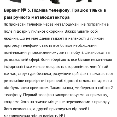
Варіант № 3. Підміна телефону. Працює тільки в
разі ручного металодетектора
Як пронести телефон через металошукач і не потрапити в
поле підозри у пильної охорони? Важко уявити собі
людини, що не має даний гаджет в наявності. З плином
прогресу телефони стають все більше необхідними
помічниками у повсякденному житті, побуті, фінансової та
розважальній сфері. Вони зберігають все більше незамінною
інформації і все менше довіряють стороннім людям. У той
же час, структури безпеки, розуміючи цей факт, намагаються
ретельніше перевіряти і при необхідності оглядати гаджети
під будь-яким приводом. Таким чином, ми беремо з собою 2
телефону. Перший телефон використовуємо як приманку,
кладемо його на звичне місце і не переживаємо з приводу
його виявлення, а другий приховуємо від очей і
металошукача згідно варіанту №1.