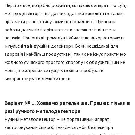
Перш за все, потрібно розуміти, як працює апарат. По суті,
металодетектор – це датчик здатний виявляти металеві
предмети різного типу і хімічної складової. Принципи
роботи датчиків відрізняються в залежності від мети
пошуків. При огляді громадян найчастіше використовують
імпульсні та індукційні детектори. Вони нешкідливі для
здоров'я і найбільш продуктивні, так як не існує практично
жодного сучасного простого способу їх обдурити. Тим не
менш, в екстрених ситуаціях можна спробувати
використовувати деякі хитрощі.
Варіант № 1. Ховаємо ретельніше. Працює тільки в
разі ручного металодетектора
Ручний металодетектор – це портативний апарат,
застосовуваний співробітником служби безпеки при