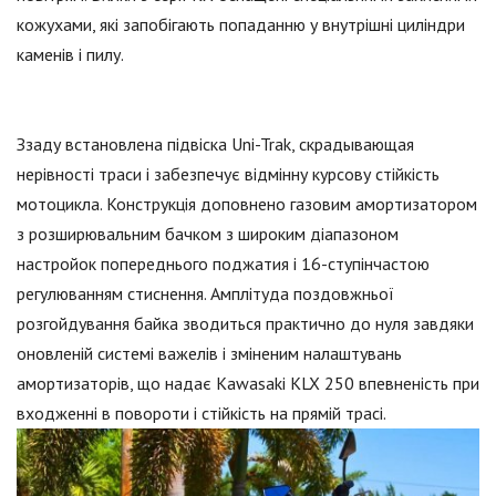
кожухами, які запобігають попаданню у внутрішні циліндри
каменів і пилу.
Ззаду встановлена підвіска Uni-Trak, скрадывающая
нерівності траси і забезпечує відмінну курсову стійкість
мотоцикла. Конструкція доповнено газовим амортизатором
з розширювальним бачком з широким діапазоном
настройок попереднього поджатия і 16-ступінчастою
регулюванням стиснення. Амплітуда поздовжньої
розгойдування байка зводиться практично до нуля завдяки
оновленій системі важелів і зміненим налаштувань
амортизаторів, що надає Kawasaki KLX 250 впевненість при
входженні в повороти і стійкість на прямій трасі.