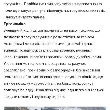
потужність. Подібна система вприскування палива значно
полегшує запуск двигуна, підвищує чистоту вихлопних газів
і знижує витрату палива.
Ергономіка
Зменшений хід підвіски позначився на висоті сидіння, що
дозволяє пілоту із зручністю розміститися за кермом
мотоцикла і легко діставати ногами до землі під час
зупинок. Позиція рук стала більш зручною, знизилася
навантаження на зап'ястя завдяки новому дизайну керма.
Управління мотоциклом спрощується за рахунок
розслабленої пози водія. У безпосередній близькості від
геометричної осі мотоцикла розташовуються підніжки, що
змінює посадку мотолюбителя на більш комфортну і
полегшує поїздку. Зміна пози під час їзди легко змінюється
завдяки м'якому і пружному сидіння.