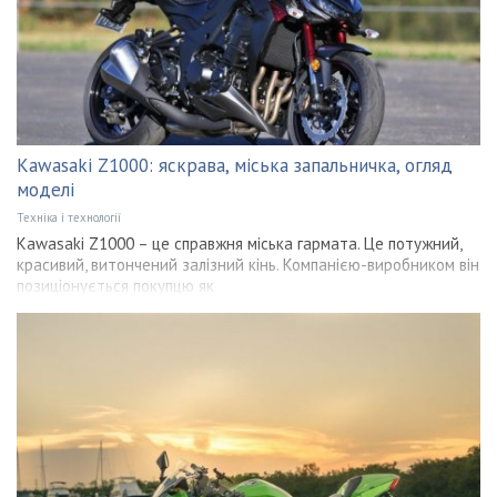
Kawasaki Z1000: яскрава, міська запальничка, огляд
моделі
Техніка і технології
Kawasaki Z1000 – це справжня міська гармата. Це потужний,
красивий, витончений залізний кінь. Компанією-виробником він
позиціонується покупцю як