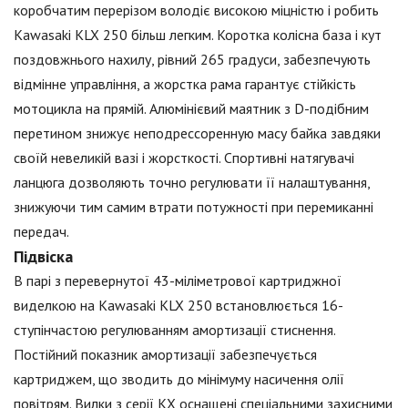
коробчатим перерізом володіє високою міцністю і робить
Kawasaki KLX 250 більш легким. Коротка колісна база і кут
поздовжнього нахилу, рівний 265 градуси, забезпечують
відмінне управління, а жорстка рама гарантує стійкість
мотоцикла на прямій. Алюмінієвий маятник з D-подібним
перетином знижує неподрессоренную масу байка завдяки
своїй невеликій вазі і жорсткості. Спортивні натягувачі
ланцюга дозволяють точно регулювати її налаштування,
знижуючи тим самим втрати потужності при перемиканні
передач.
Підвіска
В парі з перевернутої 43-міліметрової картриджної
виделкою на Kawasaki KLX 250 встановлюється 16-
ступінчастою регулюванням амортизації стиснення.
Постійний показник амортизації забезпечується
картриджем, що зводить до мінімуму насичення олії
повітрям. Вилки з серії KX оснащені спеціальними захисними