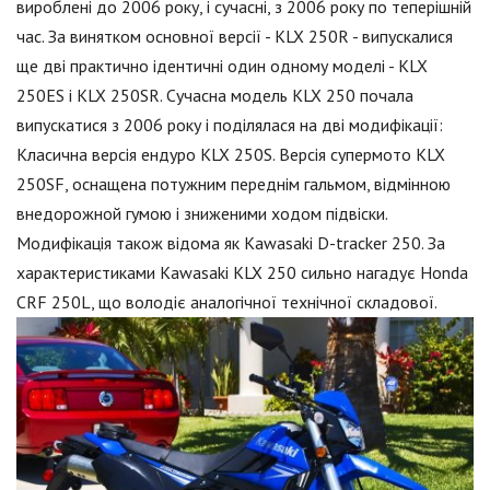
вироблені до 2006 року, і сучасні, з 2006 року по теперішній
час. За винятком основної версії - KLX 250R - випускалися
ще дві практично ідентичні один одному моделі - KLX
250ES і KLX 250SR. Сучасна модель KLX 250 почала
випускатися з 2006 року і поділялася на дві модифікації:
Класична версія ендуро KLX 250S. Версія супермото KLX
250SF, оснащена потужним переднім гальмом, відмінною
внедорожной гумою і зниженими ходом підвіски.
Модифікація також відома як Kawasaki D-tracker 250. За
характеристиками Kawasaki KLX 250 сильно нагадує Honda
CRF 250L, що володіє аналогічної технічної складової.