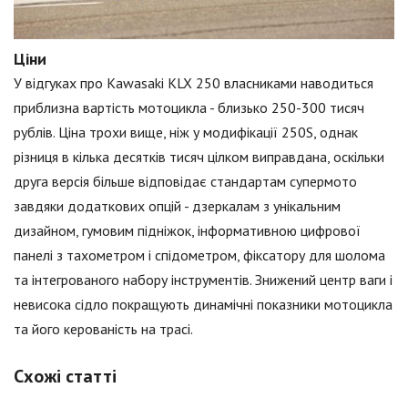
Ціни
У відгуках про Kawasaki KLX 250 власниками наводиться
приблизна вартість мотоцикла - близько 250-300 тисяч
рублів. Ціна трохи вище, ніж у модифікації 250S, однак
різниця в кілька десятків тисяч цілком виправдана, оскільки
друга версія більше відповідає стандартам супермото
завдяки додаткових опцій - дзеркалам з унікальним
дизайном, гумовим підніжок, інформативною цифрової
панелі з тахометром і спідометром, фіксатору для шолома
та інтегрованого набору інструментів. Знижений центр ваги і
невисока сідло покращують динамічні показники мотоцикла
та його керованість на трасі.
Схожі статті