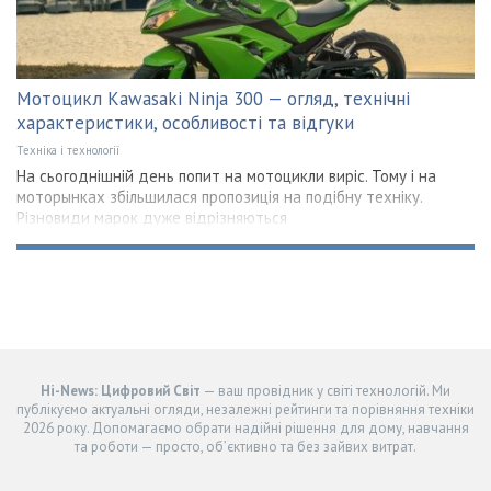
Мотоцикл Kawasaki Ninja 300 — огляд, технічні
характеристики, особливості та відгуки
Техніка і технології
На сьогоднішній день попит на мотоцикли виріс. Тому і на
моторынках збільшилася пропозиція на подібну техніку.
Різновиди марок дуже відрізняються
Hi-News: Цифровий Світ
— ваш провідник у світі технологій. Ми
публікуємо актуальні огляди, незалежні рейтинги та порівняння техніки
2026 року. Допомагаємо обрати надійні рішення для дому, навчання
та роботи — просто, об’єктивно та без зайвих витрат.