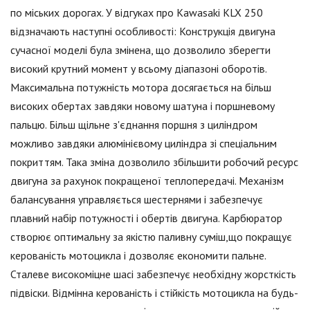
по міських дорогах. У відгуках про Kawasaki KLX 250
відзначають наступні особливості: Конструкція двигуна
сучасної моделі була змінена, що дозволило зберегти
високий крутний момент у всьому діапазоні оборотів.
Максимальна потужність мотора досягається на більш
високих обертах завдяки новому шатуна і поршневому
пальцю. Більш щільне з'єднання поршня з циліндром
можливо завдяки алюмінієвому циліндра зі спеціальним
покриттям. Така зміна дозволило збільшити робочий ресурс
двигуна за рахунок покращеної теплопередачі. Механізм
балансування управляється шестернями і забезпечує
плавний набір потужності і обертів двигуна. Карбюратор
створює оптимальну за якістю паливну суміш,що покращує
керованість мотоцикла і дозволяє економити пальне.
Сталеве високоміцне шасі забезпечує необхідну жорсткість
підвіски. Відмінна керованість і стійкість мотоцикла на будь-