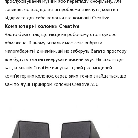
прослуховування музики або перегляду кінофільму. Але
запевняємо вас, що всі ці проблеми зникнуть, коли ви
відкриєте для себе колонки від компанії Creative.
Комп'ютерні колонки Creative
Часто буває так, що місце на робочому столі суворо
обмежена. В цьому випадку має сенс вибрати
малогабаритні динаміки, які не заберуть багато простору,
але будуть здатні генерувати якісний звук. На щастя для
вас, компанія Creative випускає цілий ряд моделей
комп'ютерних колонок, серед яких точно знайдеться, що
вам по душі. Приміром колонки Creative A50.