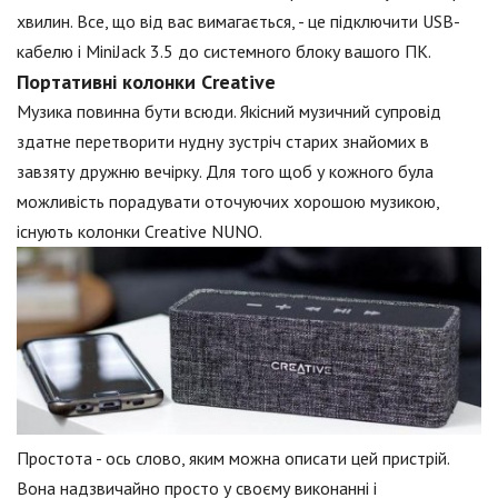
хвилин. Все, що від вас вимагається, - це підключити USB-
кабелю і MiniJack 3.5 до системного блоку вашого ПК.
Портативні колонки Creative
Музика повинна бути всюди. Якісний музичний супровід
здатне перетворити нудну зустріч старих знайомих в
завзяту дружню вечірку. Для того щоб у кожного була
можливість порадувати оточуючих хорошою музикою,
існують колонки Creative NUNO.
Простота - ось слово, яким можна описати цей пристрій.
Вона надзвичайно просто у своєму виконанні і