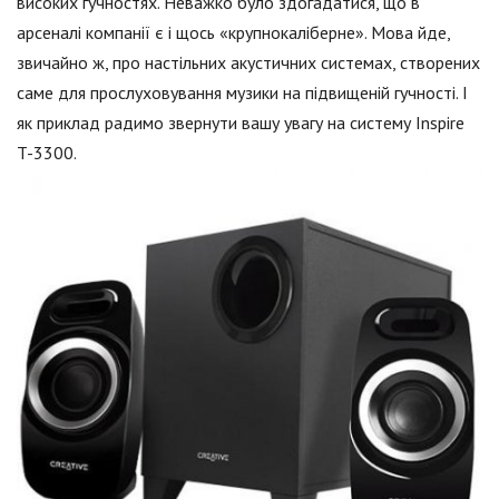
високих гучностях. Неважко було здогадатися, що в
арсеналі компанії є і щось «крупнокаліберне». Мова йде,
звичайно ж, про настільних акустичних системах, створених
саме для прослуховування музики на підвищеній гучності. І
як приклад радимо звернути вашу увагу на систему Inspire
T-3300.