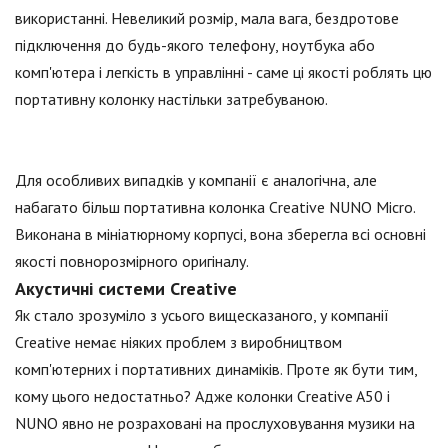
використанні. Невеликий розмір, мала вага, бездротове
підключення до будь-якого телефону, ноутбука або
комп'ютера і легкість в управлінні - саме ці якості роблять цю
портативну колонку настільки затребуваною.
Для особливих випадків у компанії є аналогічна, але
набагато більш портативна колонка Creative NUNO Micro.
Виконана в мініатюрному корпусі, вона зберегла всі основні
якості повнорозмірного оригіналу.
Акустичні системи Creative
Як стало зрозуміло з усього вищесказаного, у компанії
Creative немає ніяких проблем з виробництвом
комп'ютерних і портативних динаміків. Проте як бути тим,
кому цього недостатньо? Адже колонки Creative A50 і
NUNO явно не розраховані на прослуховування музики на