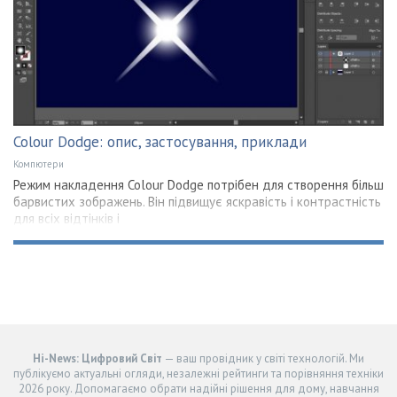
Colour Dodge: опис, застосування, приклади
Компютери
Режим накладення Colour Dodge потрібен для створення більш
барвистих зображень. Він підвищує яскравість і контрастність
для всіх відтінків і
Hi-News: Цифровий Світ
— ваш провідник у світі технологій. Ми
публікуємо актуальні огляди, незалежні рейтинги та порівняння техніки
2026 року. Допомагаємо обрати надійні рішення для дому, навчання