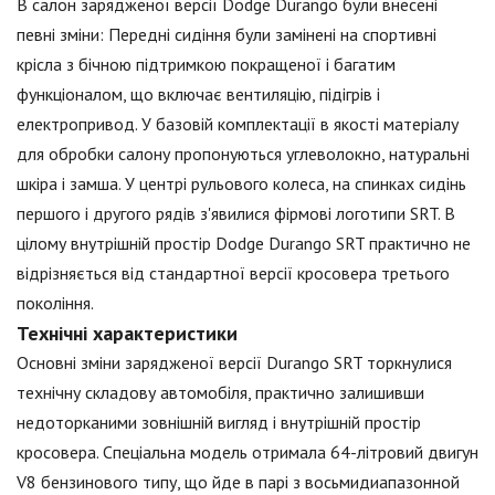
В салон зарядженої версії Dodge Durango були внесені
певні зміни: Передні сидіння були замінені на спортивні
крісла з бічною підтримкою покращеної і багатим
функціоналом, що включає вентиляцію, підігрів і
електропривод. У базовій комплектації в якості матеріалу
для обробки салону пропонуються углеволокно, натуральні
шкіра і замша. У центрі рульового колеса, на спинках сидінь
першого і другого рядів з'явилися фірмові логотипи SRT. В
цілому внутрішній простір Dodge Durango SRT практично не
відрізняється від стандартної версії кросовера третього
покоління.
Технічні характеристики
Основні зміни зарядженої версії Durango SRT торкнулися
технічну складову автомобіля, практично залишивши
недоторканими зовнішній вигляд і внутрішній простір
кросовера. Спеціальна модель отримала 64-літровий двигун
V8 бензинового типу, що йде в парі з восьмидиапазонной