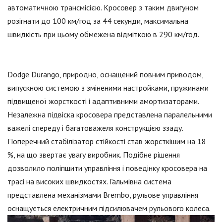
автоматичною трансмісією. Кросовер з таким двигуном
розігнати до 100 км/год за 44 секунди, максимальна
швидкість при цьому обмежена відміткою в 290 км/год.
Dodge Durango, природно, оснащений повним приводом,
випускною системою з зміненими настройками, пружинами
підвищеної жорсткості і адаптивними амортизаторами.
Незалежна підвіска кросовера представлена паралельними
важелі спереду і багатоважеля конструкцією ззаду.
Поперечний стабілізатор стійкості став жорсткішим на 18
%, на що звертає увагу виробник. Подібне рішення
дозволило поліпшити управління і поведінку кросовера на
трасі на високих швидкостях. Гальмівна система
представлена механізмами Brembo, рульове управління
оснащується електричним підсилювачем рульового колеса.