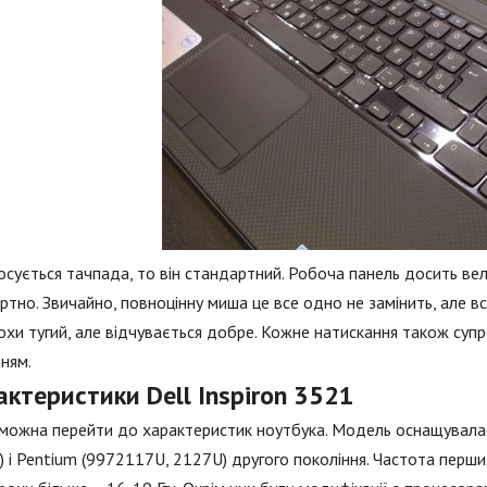
сується тачпада, то він стандартний. Робоча панель досить ве
тно. Звичайно, повноцінну миша це все одно не замінить, але вс
охи тугий, але відчувається добре. Кожне натискання також суп
ням.
ктеристики Dell Inspiron 3521
можна перейти до характеристик ноутбука. Модель оснащувала
 і Pentium (9972117U, 2127U) другого покоління. Частота перших 