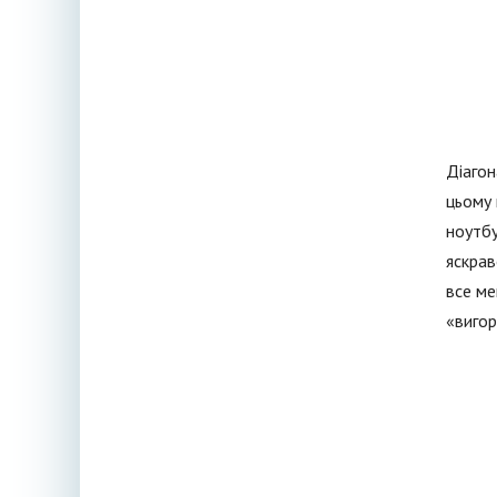
Діагон
цьому 
ноутбу
яскрав
все ме
«вигор