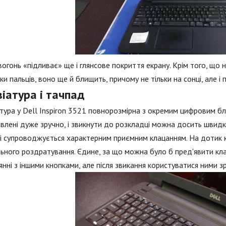
 вогонь «підливає» ще і глянсове покриття екрану. Крім того, що
ки пальців, воно ще й блищить, причому не тільки на сонці, але і 
іатура і тачпад
тура у Dell Inspiron 3521 повнорозмірна з окремим цифровим б
влені дуже зручно, і звикнути до розкладці можна досить швидко
 і супроводжується характерним приємним клацанням. На дотик 
ьного роздратування. Єдине, за що можна було б пред'явити клаві
янні з іншими кнопками, але після звикання користуватися ними з