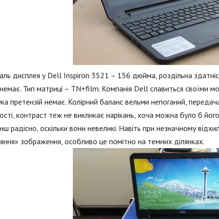
аль дисплея у Dell Inspiron 3521 – 156 дюйма, роздільна здатніст
немає. Тип матриці – TN+film. Компанія Dell славиться своїми м
ка претензій немає. Колірний баланс вельми непоганий, передача
ості, контраст теж не викликає нарікань, хоча можна було б його
нш радісно, оскільки вони невеликі. Навіть при незначному відхи
яння» зображення, особливо це помітно на темних ділянках.