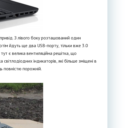
привід. З лівого боку розташований один
отім йдуть ще два USB-порту, тільки вже 3.0
тут є велика вентиляційна решітка, що
 світлодіодних індикаторів, які більше зміщені в
ць повністю порожній.