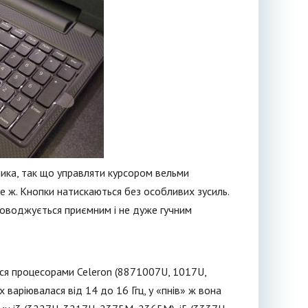
лика, так що управляти курсором вельми
е ж. Кнопки натискаються без особливих зусиль.
роводжується приємним і не дуже гучним
ся процесорами Celeron (8871007U, 1017U,
варіювалася від 14 до 16 Ггц, у «пнів» ж вона