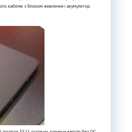
дного кабелю з блоком живлення і акумулятор.
Inspiron 3521 оскільки, купуючи версію без ОС