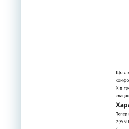
Що сто
комфор
Хід тр
клацан
Хара
Тепер 
2955U)