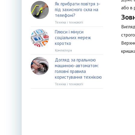
Як прибрати повітря з-
або в 
під захисного скла на
телефоні?
Зов
Техніка і технології
Вигляд
Плюси і мінуси
строго
соціальних мереж
Верхню
коротко
кришка
Компютери
Догляд за пральною
машиною-автоматом:
головні правила
користування технікою
Техніка і технології