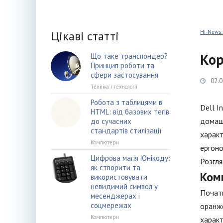
Цікаві статті
Hi-News:
Кор
Що таке транспондер?
Принцип роботи та
сфери застосування
02.0
Техніка і технології
Робота з таблицями в
Dell I
HTML: від базових тегів
домашн
до сучасних
стандартів стилізації
характ
Компютери
ергоно
Цифрова магія Юнікоду:
Розгля
як створити та
Ком
використовувати
невидимий символ у
Почати
месенджерах і
соцмережах
оранже
Компютери
характ