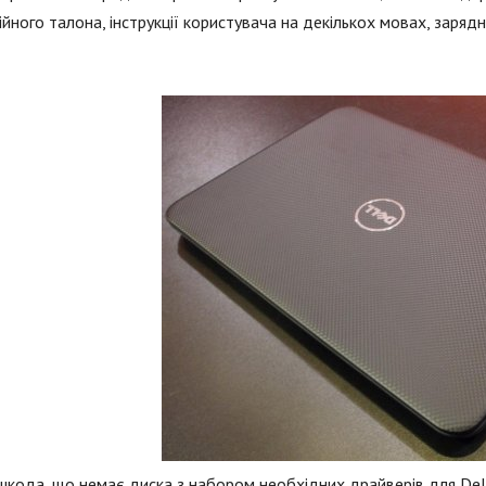
ійного талона, інструкції користувача на декількох мовах, заря
кода, що немає диска з набором необхідних драйверів для Dell 