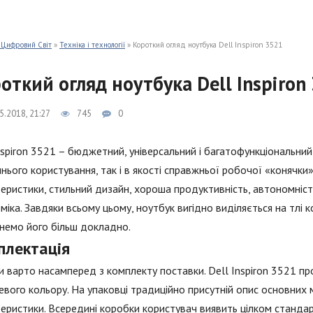
 Цифровий Світ
»
Техніка і технології
» Короткий огляд ноутбука Dell Inspiron 3521
откий огляд ноутбука Dell Inspiron
5.2018, 21:27
745
0
nspiron 3521 – бюджетний, універсальний і багатофункціональний 
ього користування, так і в якості справжньої робочої «конячки»
еристики, стильний дизайн, хороша продуктивність, автономніст
міка. Завдяки всьому цьому, ноутбук вигідно виділяється на тлі к
немо його більш докладно.
плектація
 варто насамперед з комплекту поставки. Dell Inspiron 3521 пр
вого кольору. На упаковці традиційно присутній опис основних 
еристики. Всередині коробки користувач виявить цілком стандар