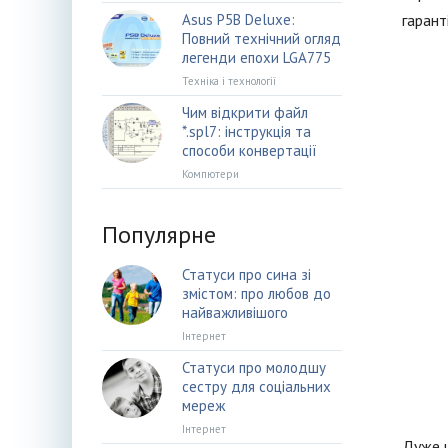
Asus P5B Deluxe:
гарант
Повний технічний огляд
легенди епохи LGA775
Техніка і технології
Чим відкрити файл
*.spl7: інструкція та
способи конвертації
Компютери
Популярне
Статуси про сина зі
змістом: про любов до
найважливішого
Інтернет
Статуси про молодшу
сестру для соціальних
мереж
Інтернет
Дуже ш