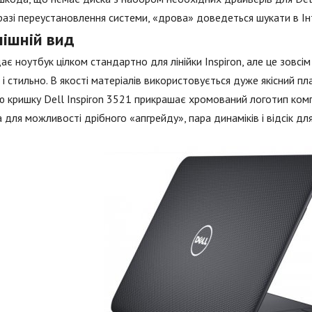
разі переустановлення системи, «дрова» доведеться шукати в Інт
нішній вид
ає ноутбук цілком стандартно для лінійки Inspiron, але це зовсім
 і стильно. В якості матеріалів використовується дуже якісний пл
 кришку Dell Inspiron 3521 прикрашає хромований логотип компан
 для можливості дрібного «апгрейду», пара динаміків і відсік для