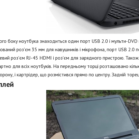
ого боку ноутбука знаходиться один порт USB 2.0 і мульти-DVD 
ований роз'єм 35 мм для навушників і мікрофона, порт USB 2.0 п
вий роз'єм RJ-45 HDMI і роз'єм для зарядного пристрою. Також 
ртно для всіх ноутбуків. На передньому торці розташовано кілька
торону, і картрідер, що розмістився прямо по центру. Задній торе
плей