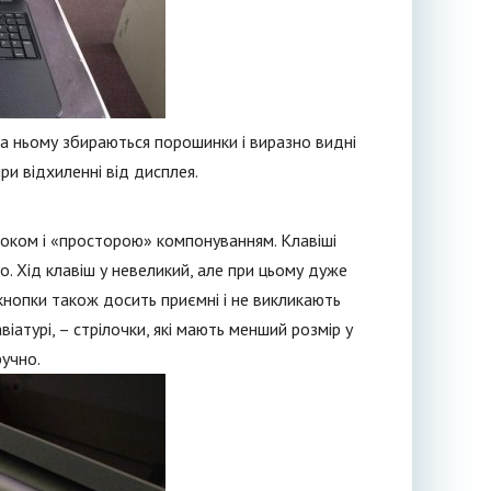
 на ньому збираються порошинки і виразно видні
при відхиленні від дисплея.
локом і «просторою» компонуванням. Клавіші
. Хід клавіш у невеликий, але при цьому дуже
кнопки також досить приємні і не викликають
атурі, – стрілочки, які мають менший розмір у
ручно.