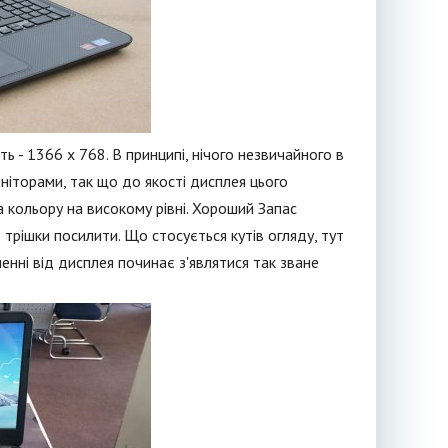
ь - 1366 х 768. В принципі, нічого незвичайного в
оніторами, так що до якості дисплея цього
 кольору на високому рівні. Хороший Запас
 трішки посилити. Що стосується кутів огляду, тут
ленні від дисплея починає з'являтися так зване