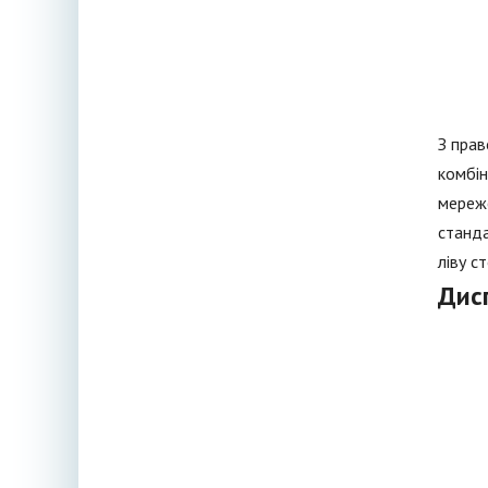
З прав
комбін
мереже
станда
ліву с
Дис