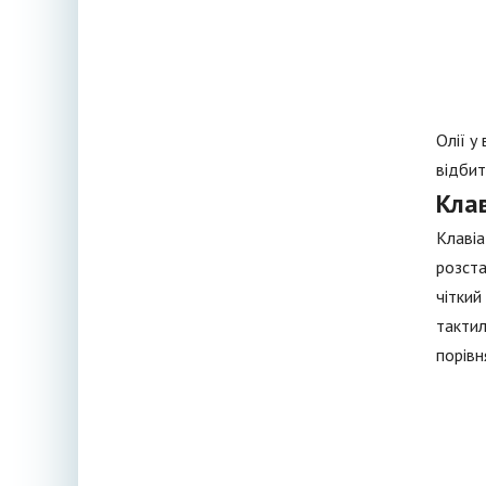
Олії у
відбит
Клав
Клавіа
розста
чіткий
тактил
порівн