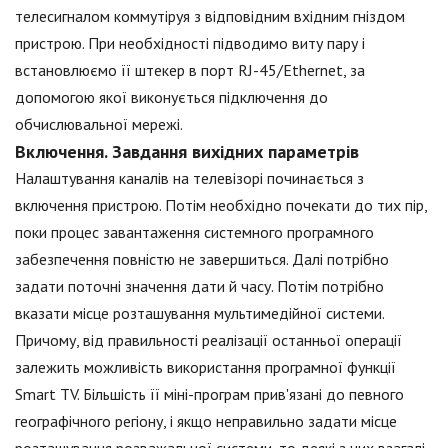
телесигналом коммутіруя з відповідним вхідним гніздом
пристрою. При необхідності підводимо виту пару і
встановлюємо її штекер в порт RJ-45/Ethernet, за
допомогою якої виконується підключення до
обчислювальної мережі.
Включення. Завдання вихідних параметрів
Налаштування каналів на телевізорі починається з
включення пристрою. Потім необхідно почекати до тих пір,
поки процес завантаження системного програмного
забезпечення повністю не завершиться. Далі потрібно
задати поточні значення дати й часу. Потім потрібно
вказати місце розташування мультимедійної системи.
Причому, від правильності реалізації останньої операції
залежить можливість використання програмної функції
Smart TV. Більшість її міні-програм прив'язані до певного
географічного регіону, і якщо неправильно задати місце
розташування розважальної системи, то деякі з них взагалі