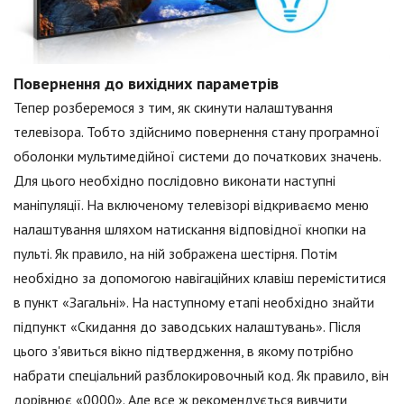
Повернення до вихідних параметрів
Тепер розберемося з тим, як скинути налаштування
телевізора. Тобто здійснимо повернення стану програмної
оболонки мультимедійної системи до початкових значень.
Для цього необхідно послідовно виконати наступні
маніпуляції. На включеному телевізорі відкриваємо меню
налаштування шляхом натискання відповідної кнопки на
пульті. Як правило, на ній зображена шестірня. Потім
необхідно за допомогою навігаційних клавіш переміститися
в пункт «Загальні». На наступному етапі необхідно знайти
підпункт «Скидання до заводських налаштувань». Після
цього з'явиться вікно підтвердження, в якому потрібно
набрати спеціальний разблокировочный код. Як правило, він
дорівнює «0000». Але все ж рекомендується вивчити