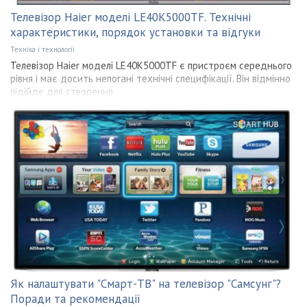
Телевізор Haier моделі LE40K5000TF. Технічні
характеристики, порядок установки та відгуки
Техніка і технології
Телевізор Haier моделі LE40K5000TF є пристроєм середнього
рівня і має досить непогані технічні специфікації. Він відмінно
підійде для створення
Як налаштувати "Смарт-ТВ" на телевізор "Самсунг"?
Поради та рекомендації