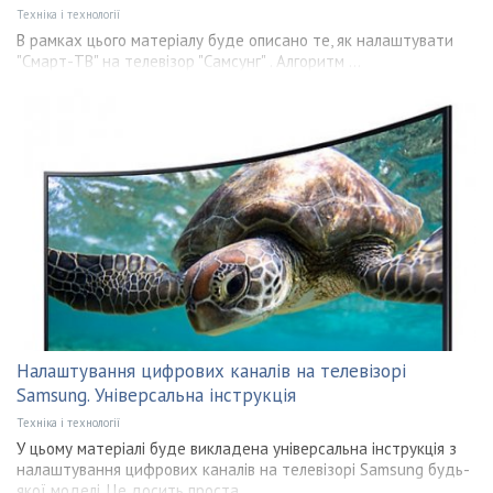
Техніка і технології
В рамках цього матеріалу буде описано те, як налаштувати
"Смарт-ТВ" на телевізор "Самсунг" . Алгоритм ...
Налаштування цифрових каналів на телевізорі
Samsung. Універсальна інструкція
Техніка і технології
У цьому матеріалі буде викладена універсальна інструкція з
налаштування цифрових каналів на телевізорі Samsung будь-
якої моделі. Це досить проста