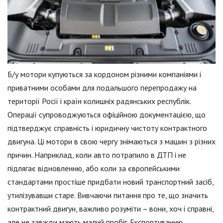
Б/у мотори купуються за кордоном різними компаніями і
приватними особами для подальшого перепродажу на
території Росії і країн колишніх радянських республік.
Операції супроводжуються офіційною документацією, що
підтверджує справність і юридичну чистоту контрактного
двигуна. Ці мотори в свою чергу знімаються з машин з різних
причин. Наприклад, коли авто потрапило в ДТП і не
підлягає відновленню, або коли за європейськими
стандартами простіше придбати новий транспортний засіб,
утилізувавши старе. Вивчаючи питання про те, що значить
контрактний двигун, важливо розуміти – вони, хоч і справні,
але не завжди мають малий пробіг. Експортуванню