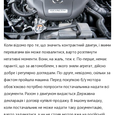
Коли відомо про те, що значить контрактний двигун, і якими
перевагами він може похвалитися, варто розглянути
негативні моменти. Вони, на жаль, теж є. По-перше, немає
гарантії, що за автомобілем, з якого зняли агрегат, дійсно
добре і регулярно доглядали. По-друге, невідомо, скільки за
фактом пройшла машина. Перед покупкою б/у мотора
обов'язково потрібно попросити постачальника надати всі
документи. Разом з двигуном видається Державна
декларація і договір купівлі-продажу. В іншому випадку,
коли постачальник не може надати таку документацію,
варто задуматися, а чи не стояв мотор вже на російській