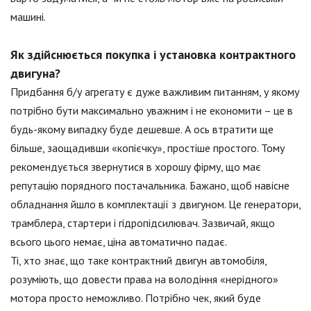
машині.
Як здійснюється покупка і установка контрактного
двигуна?
Придбання б/у агрегату є дуже важливим питанням, у якому
потрібно бути максимально уважним і не економити – це в
будь-якому випадку буде дешевше. А ось втратити ще
більше, заощадивши «копієчку», простіше простого. Тому
рекомендується звернутися в хорошу фірму, що має
репутацію порядного постачальника. Бажано, щоб навісне
обладнання йшло в комплектації з двигуном. Це генератори,
трамблера, стартери і гідропідсилювач. Зазвичай, якщо
всього цього немає, ціна автоматично падає.
Ті, хто знає, що таке контрактний двигун автомобіля,
розуміють, що довести права на володіння «нерідного»
мотора просто неможливо. Потрібно чек, який буде