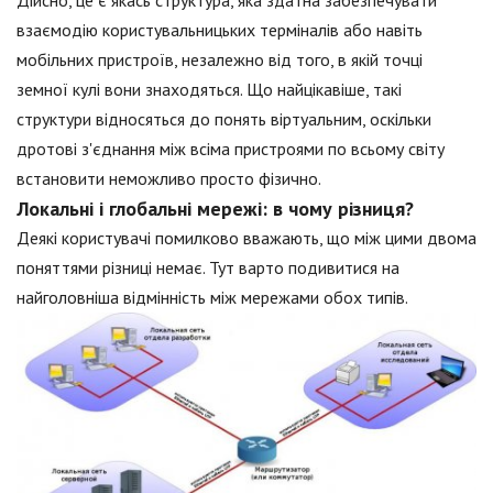
Дійсно, це є якась структура, яка здатна забезпечувати
взаємодію користувальницьких терміналів або навіть
мобільних пристроїв, незалежно від того, в якій точці
земної кулі вони знаходяться. Що найцікавіше, такі
структури відносяться до понять віртуальним, оскільки
дротові з'єднання між всіма пристроями по всьому світу
встановити неможливо просто фізично.
Локальні і глобальні мережі: в чому різниця?
Деякі користувачі помилково вважають, що між цими двома
поняттями різниці немає. Тут варто подивитися на
найголовніша відмінність між мережами обох типів.