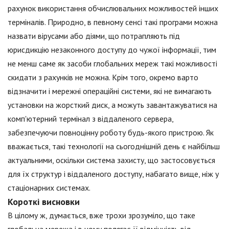
рахунок використання обчислювальних можливостей інших
терміналів. Природно, в певному сенсі такі програми можна
назвати вірусами або діями, що потрапляють під
юрисдикцію незаконного доступу до чужої інформації, тим
не менш саме як засоби глобальних мереж такі можливості
скидати з рахунків не можна. Крім того, окремо варто
відзначити і мережні операційні системи, які не вимагають
установки на жорсткий диск, а можуть завантажуватися на
комп'ютерний термінал з віддаленого сервера,
забезпечуючи повноцінну роботу будь-якого пристрою. Як
вважається, такі технології на сьогоднішній день є найбільш
актуальними, оскільки система захисту, що застосовується
для їх структур і віддаленого доступу, набагато вище, ніж у
стаціонарних системах.
Короткі висновки
В цілому ж, думається, вже трохи зрозуміло, що таке
глобальна мережа і в чому полягає її відмінність від