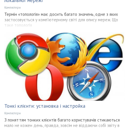
локальної мережі
Компютери
Термін «топологія» має досить багато значень, одне з яких
застосовується у комп'ютерному світі для опису мереж. Що
таке топологія
Тонкі клієнти: установка і настройка
Компютери
З поняттям тонких клієнтів багато користувачів стикаються
мало не кожен день, правда, зовсім не віддаючи собі звіту в