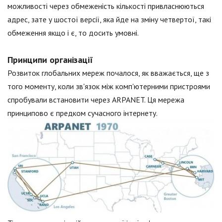
можливості через обмеженість кількості привласнюються
адрес, зате у шостої версії, яка йде на зміну четвертої, такі
обмеження якщо і є, то досить умовні.
Принципи організації
Розвиток глобальних мереж почалося, як вважається, ще з
того моменту, коли зв'язок між комп'ютерними пристроями
спробували встановити через ARPANET. Ця мережа
принципово є предком сучасного інтернету.