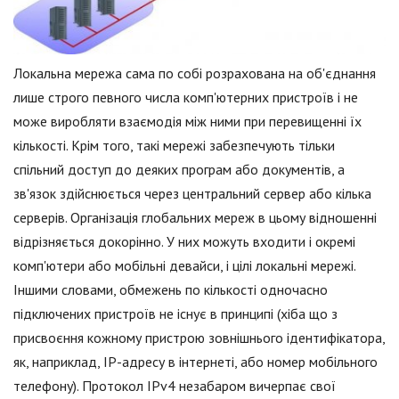
Локальна мережа сама по собі розрахована на об'єднання
лише строго певного числа комп'ютерних пристроїв і не
може виробляти взаємодія між ними при перевищенні їх
кількості. Крім того, такі мережі забезпечують тільки
спільний доступ до деяких програм або документів, а
зв'язок здійснюється через центральний сервер або кілька
серверів. Організація глобальних мереж в цьому відношенні
відрізняється докорінно. У них можуть входити і окремі
комп'ютери або мобільні девайси, і цілі локальні мережі.
Іншими словами, обмежень по кількості одночасно
підключених пристроїв не існує в принципі (хіба що з
присвоєння кожному пристрою зовнішнього ідентифікатора,
як, наприклад, IP-адресу в інтернеті, або номер мобільного
телефону). Протокол IPv4 незабаром вичерпає свої