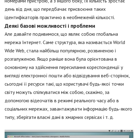
номерами пристрою, а з іншого боку, їх кількість зростає
день від дня, що передбачає присвоєння таких
ідентифікаторів практично в необмеженій кількості.
Деякі базові можливості і проблеми
Але давайте подивимося, що являє собою глобальна
мережа Інтернет. Саме структура, яка називається World
Wide Web, стала найбільш популярною, розвиненою і
розгалуженою. Якщо раніше вона була орієнтована в
основному на здійснення пересилання кореспонденції у
вигляді електронної пошти або відвідування веб-сторінок,
сьогодні її ресурси такі, що користувачі будь-якої точки
світу можуть спілкуватися між собою, скажімо, за
допомогою відеочатів в режимі реального часу або в
соціальних мережах, завантажувати інформацію будь-якого
типу, зберігати власні дані в хмарних сервісах і т. д.