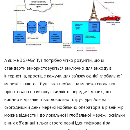
А як же 3G/4G? Тут потрібно чітко розуміти, що ці
стандарти використовуються виключно для виходу в
інтернет, а, простіше кажучи, для зв'язку однієї глобальної
мережі з іншого. І будь-яка глобальна мережа спочатку
орієнтована на високу швидкість передачі даних, що
вигідно відрізняє її від локальної структури. Але на
сьогоднішній день мережі мобільних операторів в рівній мірі
можна віднести і до локальної і глобальної мережі, оскільки
в них об'єднані тільки строго певні ідентифіковані за