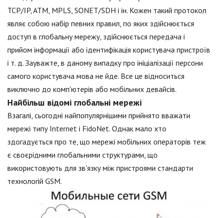
TCP/IP, ATM, MPLS, SONET/SDH і ін. Кожен такий протокол
являє собою набір певних правил, по яких здійснюється
доступ в глобальну мережу, здійснюється передача і
прийом інформації або ідентифікація користувача пристроїв
і т. д. Зауважте, в даному випадку про ініціалізації персони
самого користувача мова не йде. Все це відноситься
виключно до комп'ютерів або мобільних девайсів.
Найбільш відомі глобальні мережі
Взагалі, сьогодні найпопулярнішими прийнято вважати
мережі типу Internet і FidoNet. Однак мало хто
здогадується про те, що мережі мобільних операторів теж
є своєрідними глобальними структурами, що
використовують для зв'язку між пристроями стандарти
технологій GSM.