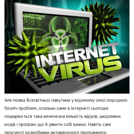
Але поява Всесвітньої павутини у відомому сенсі породило
безліч проблем, оскільки саме в інтернеті сьогодні
поширюється така величезна кількість вірусів, шкідливих
кодів і програм, що й уявити собі важко. Навіть самі
просунуті розробники антивірусного програмного