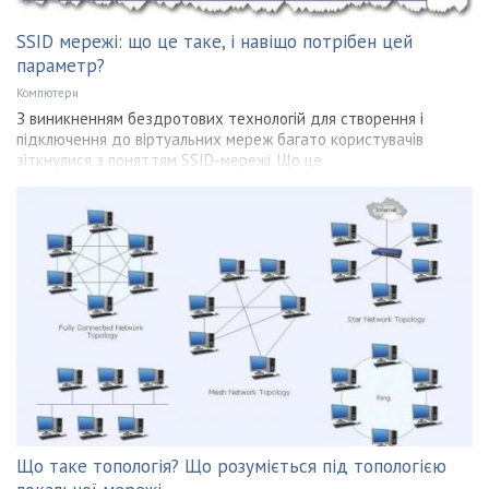
SSID мережі: що це таке, і навіщо потрібен цей
параметр?
Компютери
З виникненням бездротових технологій для створення і
підключення до віртуальних мереж багато користувачів
зіткнулися з поняттям SSID-мережі. Що це
Що таке топологія? Що розуміється під топологією