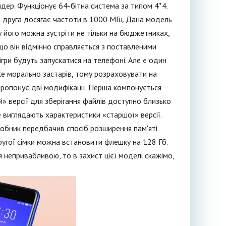
ядер. Функціонує 64-бітна система за типом 4*4.
 друга досягає частоти в 1000 МГц. Дана модель
у його можна зустріти не тільки на бюджетниках,
 що він відмінно справляється з поставленими
гри будуть запускатися на телефоні. Але є один
же морально застарів, тому розраховувати на
пропонує дві модифікації. Перша компонується
» версії для зберігання файлів доступно близько
е виглядають характеристики «старшої» версії.
робник передбачив спосіб розширення пам'яті
 другої сімки можна встановити флешку на 128 Гб.
непривабливою, то в захист цієї моделі скажімо,