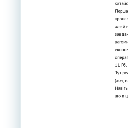
китайс
Перша 
процес
але й 
завдан
вагоми
економ
операт
11 Гб,
Тут ре
(хоч, 
Навіть
що в ц