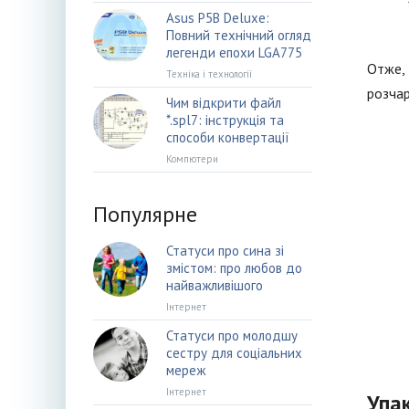
Asus P5B Deluxe:
Повний технічний огляд
легенди епохи LGA775
Отже, 
Техніка і технології
розчар
Чим відкрити файл
*.spl7: інструкція та
способи конвертації
Компютери
Популярне
Статуси про сина зі
змістом: про любов до
найважливішого
Інтернет
Статуси про молодшу
сестру для соціальних
мереж
Інтернет
Упа