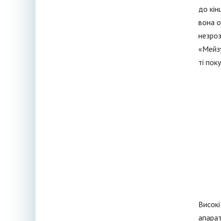
до кін
вона о
незроз
«Мейзу
ті пок
Високі
апарат