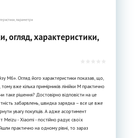
ктеристики, параметри
, огляд, характеристики,
зу М6». Огляд його характеристики показав, що,
тому вже кілька примірників лінійки M практично
чи таке рішення? Достовірно відповісти на це
ітність забарвлень, швидка зарядка – все це вже
ернути увагу покупців. А адже асортимент
 Meizu - Xiaomi - постійно радує своїх
йшли практично на одному рівні, то зараз