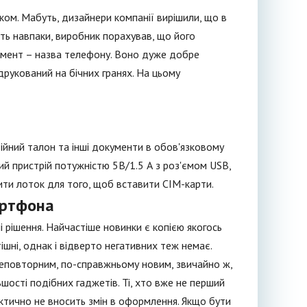
иком. Мабуть, дизайнери компанії вирішили, що в
віть навпаки, виробник порахував, що його
лемент – назва телефону. Воно дуже добре
друкований на бічних гранях. На цьому
тійний талон та інші документи в обов'язковому
й пристрій потужністю 5В/1.5 А з роз'ємом USB,
ити лоток для того, щоб вставити СІМ-карти.
артфона
і рішення. Найчастіше новинки є копією якогось
ішні, однак і відверто негативних теж немає.
неповторним, по-справжньому новим, звичайно ж,
шості подібних гаджетів. Ті, хто вже не перший
рактично не вносить змін в оформлення. Якщо бути