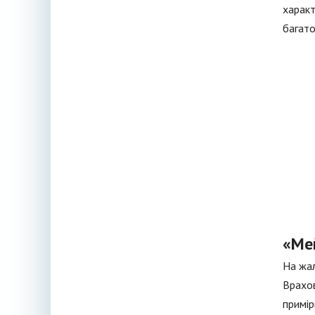
характ
багато
«Ме
На жал
Врахов
примір