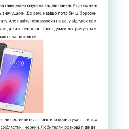
а глянцевою смуги на задній панелі. У цій моделі
 значущими. До речі, навіщо потрібні ці борозни,
ту. Але навіть незважаючи на це, у відгуках про
ає досить непогано. Такої думки дотримуються
мають на це коштів.
ть, не прогинається. Помітили користувачі і те, що
– сріблястий і чорний. Любителям розкоші підійде