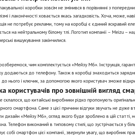
пакувальної коробки зовсім не змінився в порівнянні з попередн
лізмі і лаконічності ховається якась загадковість. Хоча, може, на
ція не потребує реклами, тому на коробці є єдиний яскравий е
ється на нейтральному білому тлі. Логотип компанії – Meizu – на
ерські вишукування закінчилися.
розберемося, чим комплектується «Мейзу М6». Інструкція, гаран
у додаються до телефону. Також в коробці знаходиться зарядни
 до нього і ключик, за допомогою якого користувач зможе відкр
ка користувачів про зовнішній вигляд см
е склалося, що китайські виробники рідко пропонують оригінальн
рного смартфона. Саме з цієї причини відгуки звучать не дуже вт
и дизайн «Мейзу М6», огляд якого буде зроблено в цій статті, 
на. Телефон виконаний в типовому стилі, що зустрічається у біль
пує собі смартфон цієї компанії, звернули увагу, що виробник п