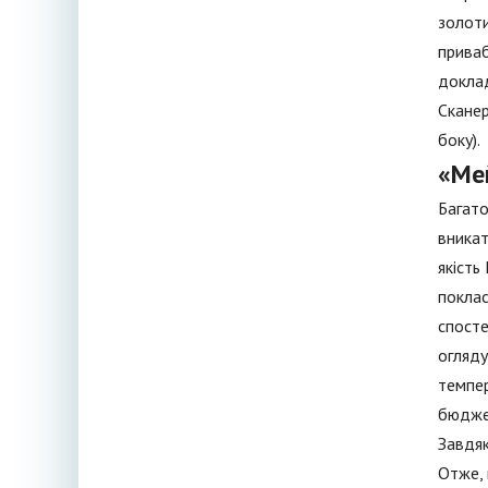
золоти
приваб
доклад
Сканер
боку).
«Мей
Багато
вникат
якість
поклас
спосте
огляду
темпер
бюджет
Завдяк
Отже, 