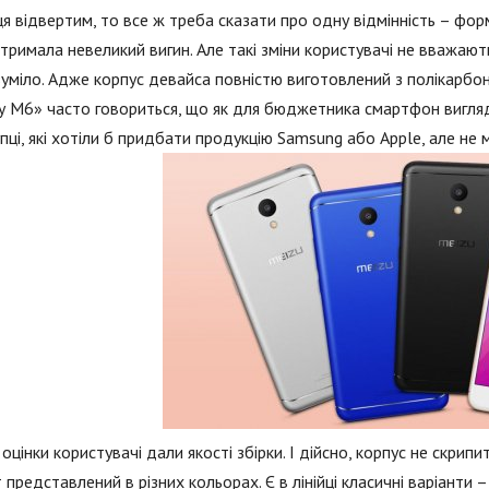
ця відвертим, то все ж треба сказати про одну відмінність – форм
тримала невеликий вигин. Але такі зміни користувачі не вважають
уміло. Адже корпус девайса повністю виготовлений з полікарбона
 М6» часто говориться, що як для бюджетника смартфон вигляд
упці, які хотіли б придбати продукцію Samsung або Apple, але не 
 оцінки користувачі дали якості збірки. І дійсно, корпус не скрипи
 представлений в різних кольорах. Є в лінійці класичні варіанти 