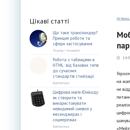
Цікаві статті
Hi-News:
Моб
Що таке транспондер?
Принцип роботи та
пар
сфери застосування
Техніка і технології
14.0
Робота з таблицями в
HTML: від базових тегів
до сучасних
Героєм
стандартів стилізації
на жал
Компютери
не від
Цифрова магія Юнікоду:
питанн
як створити та
використовувати
реаліз
невидимий символ у
цифров
месенджерах і
соцмережах
шанува
Компютери
«Мейзу