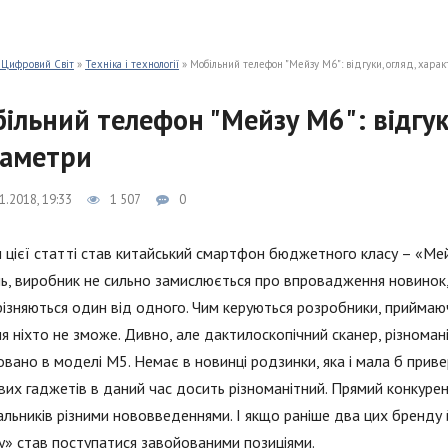
 Цифровий Світ
»
Техніка і технології
» Мобільний телефон "Мейзу М6": відгуки, огляд, хара
ільний телефон "Мейзу М6": відгуки
аметри
1.2018, 19:33
1 507
0
 цієї статті став китайський смартфон бюджетного класу – «Мей
ь, виробник не сильно замислюється про впровадження новинок, 
різняються один від одного. Чим керуються розробники, приймаю
я ніхто не зможе. Дивно, але дактилоскопічний сканер, різноман
овано в моделі M5. Немає в новинці родзинки, яка і мала б прив
их гаджетів в даний час досить різноманітний. Прямий конкурент
льників різними нововведеннями. І якщо раніше два цих бренду 
» став поступатися завойованими позиціями.