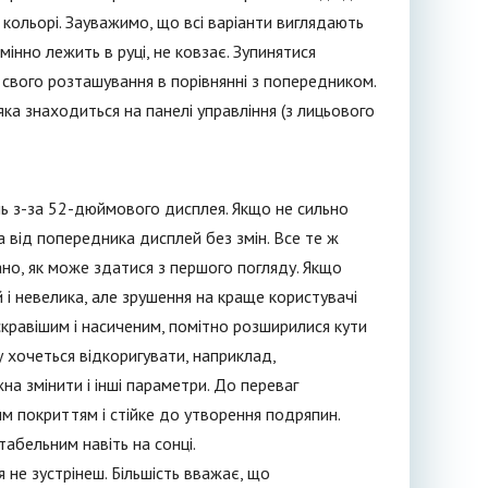
кольорі. Зауважимо, що всі варіанти виглядають
інно лежить в руці, не ковзає. Зупинятися
 свого розташування в порівнянні з попередником.
ка знаходиться на панелі управління (з лицьового
ль з-за 52-дюймового дисплея. Якщо не сильно
 від попередника дисплей без змін. Все те ж
огано, як може здатися з першого погляду. Якщо
 і невелика, але зрушення на краще користувачі
скравішим і насиченим, помітно розширилися кути
у хочеться відкоригувати, наприклад,
а змінити і інші параметри. До переваг
м покриттям і стійке до утворення подряпин.
абельним навіть на сонці.
я не зустрінеш. Більшість вважає, що