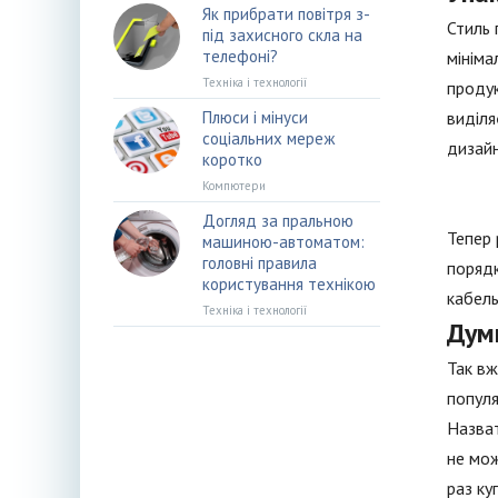
Як прибрати повітря з-
Стиль 
під захисного скла на
телефоні?
мініма
Техніка і технології
продук
Плюси і мінуси
виділя
соціальних мереж
дизайн
коротко
Компютери
Догляд за пральною
Тепер 
машиною-автоматом:
головні правила
порядк
користування технікою
кабель
Техніка і технології
Дум
Так вж
популя
Назват
не мож
раз ку