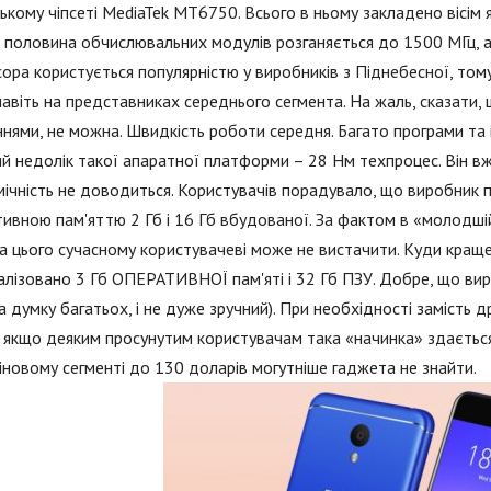
ькому чіпсеті MediaTek MT6750. Всього в ньому закладено вісім 
половина обчислювальних модулів розганяється до 1500 МГц, а
ора користується популярністю у виробників з Піднебесної, том
навіть на представниках середнього сегмента. На жаль, сказати,
нями, не можна. Швидкість роботи середня. Багато програми та і
й недолік такої апаратної платформи – 28 Нм техпроцес. Він в
ічність не доводиться. Користувачів порадувало, що виробник 
ивною пам'яттю 2 Гб і 16 Гб вбудованої. За фактом в «молодшій
 а цього сучасному користувачеві може не вистачити. Куди кращ
алізовано 3 Гб ОПЕРАТИВНОЇ пам'яті і 32 Гб ПЗУ. Добре, що ви
на думку багатьох, і не дуже зручний). При необхідності замість
 якщо деяким просунутим користувачам така «начинка» здається 
іновому сегменті до 130 доларів могутніше гаджета не знайти.