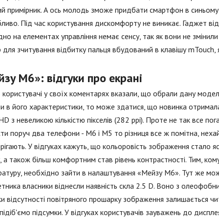
й примірник. А ось молодь зможе придбати смартфон в синьому 
ливо. Під час користування дискомфорту не виникає. Гаджет відм
но на елементах управління немає сенсу, так як вони не змінили
 для зчитування відбитку пальця вбудований в клавішу mTouch, я
зу М6»: відгуки про екрані
 користувачі у своїх коментарях вказали, що обрали дану моде
и в його характеристики, то може здатися, що новинка отримала
 HD з невеликою кількістю пікселів (282 ppi). Проте не так все п
ти поруч два телефони - М6 і М5 то різниця все ж помітна, нехай
рігають. У відгуках кажуть, що кольоровість зображення стало я
, а також більш комфортним став рівень контрастності. Тим, ком
атуру, необхідно зайти в налаштування «Мейзу М6». Тут же можн
ника власники віднесли наявність скла 2.5 D. Воно з олеофобни
и відсутності повітряного прошарку зображення залишається чит
підіб'ємо підсумки. У відгуках користувачів зауважень до диспле