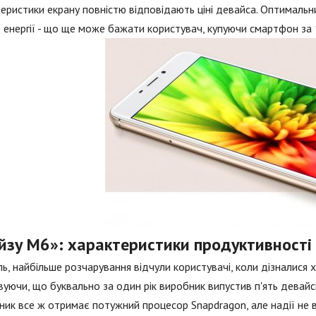
еристики екрану повністю відповідають ціні девайса. Оптимальний
 енергії - що ще може бажати користувач, купуючи смартфон за
йзу М6»: характеристики продуктивності
ь, найбільше розчарування відчули користувачі, коли дізналися
уючи, що буквально за один рік виробник випустив п'ять девайсі
ник все ж отримає потужний процесор Snapdragon, але надії не