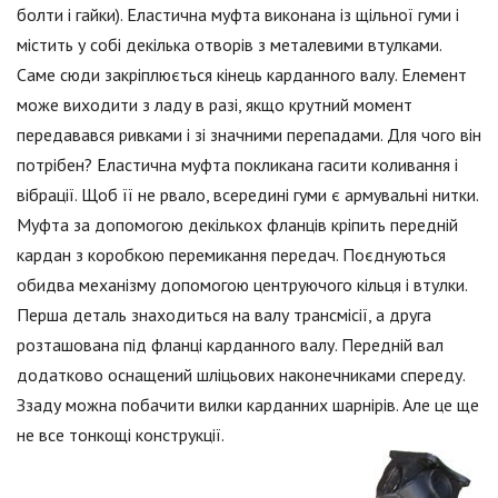
болти і гайки). Еластична муфта виконана із щільної гуми і
містить у собі декілька отворів з металевими втулками.
Саме сюди закріплюється кінець карданного валу. Елемент
може виходити з ладу в разі, якщо крутний момент
передавався ривками і зі значними перепадами. Для чого він
потрібен? Еластична муфта покликана гасити коливання і
вібрації. Щоб її не рвало, всередині гуми є армувальні нитки.
Муфта за допомогою декількох фланців кріпить передній
кардан з коробкою перемикання передач. Поєднуються
обидва механізму допомогою центруючого кільця і втулки.
Перша деталь знаходиться на валу трансмісії, а друга
розташована під фланці карданного валу. Передній вал
додатково оснащений шліцьових наконечниками спереду.
Ззаду можна побачити вилки карданних шарнірів. Але це ще
не все тонкощі конструкції.