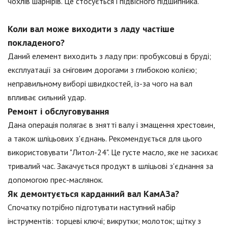
чохлів шарнірів. Це стосується і підвісного підшипника.
Коли вал може виходити з ладу частіше
покладеного?
Даний елемент виходить з ладу при: пробуксовці в бруді;
експлуатації за сніговим дорогами з глибокою колією;
неправильному виборі швидкостей, із-за чого на вал
впливає сильний удар.
Ремонт і обслуговування
Дана операція полягає в знятті валу і змащення хрестовин,
а також шліцьових з'єднань. Рекомендується для цього
використовувати "Литол-24". Це густе масло, яке не засихає
тривалий час. Закачується продукт в шліцьові з'єднання за
допомогою прес-маслянок.
Як демонтується карданний вал КамАЗа?
Спочатку потрібно підготувати наступний набір
інструментів: торцеві ключі; викрутки; молоток; щітку з