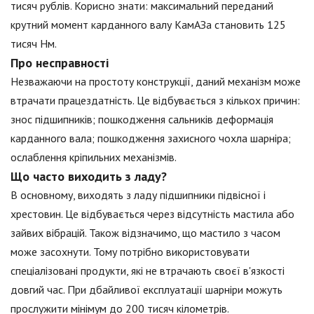
тисяч рублів. Корисно знати: максимальний переданий
крутний момент карданного валу КамАЗа становить 125
тисяч Нм.
Про несправності
Незважаючи на простоту конструкції, даний механізм може
втрачати працездатність. Це відбувається з кількох причин:
знос підшипників; пошкодження сальників деформація
карданного вала; пошкодження захисного чохла шарніра;
ослаблення кріпильних механізмів.
Що часто виходить з ладу?
В основному, виходять з ладу підшипники підвісної і
хрестовин. Це відбувається через відсутність мастила або
зайвих вібрацій. Також відзначимо, що мастило з часом
може засохнути. Тому потрібно використовувати
спеціалізовані продукти, які не втрачають своєї в'язкості
довгий час. При дбайливої експлуатації шарніри можуть
прослужити мінімум до 200 тисяч кілометрів.