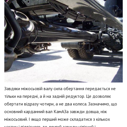
Завдяки міжосьовій валу сила обертання передається не
тільки на передні, а й на задній редуктор. Це дозволяє
обертати відразу чотири, а не два колеса. Зазначимо, що
основний карданний вал КамАЗа завжди довша, ніж
міжосьовий. І якщо перший може складатися з кількох
частин і підвісного, то другий завжди цілісний і