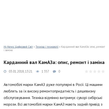
Hi-News: Цифровий Світ
»
Техніка і технології
» Карданний вал КамАЗа: опис, ремонт
і заміна
Карданний вал КамАЗа: опис, ремонт і заміна
03.01.2018, 13:21
1 357
0
Автомобілі марки КамАЗ дуже популярні в Росії. Ці машини
люблять за їх високу ремонтопридатність і дешевизну
обслуговування. Техніка відмінно витримує суворі сибірські
морози. Всі автомобілі марки КамАЗ мають задній привід з