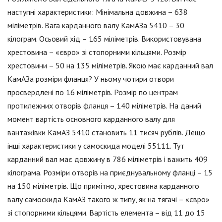
наступні характеристики: Мінімальна довжина – 638
міліметрів. Вага карданного валу КамАЗа 5410 – 30
кілограм. Осьовий хід – 165 міліметрів. Використовувана
хрестовина – «євро» зі стопорними кільцями. Розмір
хрестовини – 50 на 135 міліметрів. Якою має карданний вал
КамАЗа розміри фланця? У ньому чотири отвори
просвердлені по 16 міліметрів. Розмір по центрам
протилежних отворів фланця – 140 міліметрів. На даний
момент вартість основного карданного валу для
вантажівки КамАЗ 5410 становить 11 тисяч рублів. Дещо
інші характеристики у самоскида моделі 55111. Тут
карданний вал має довжину в 786 міліметрів і важить 409
кілограма. Розміри отворів на приєднувальному фланці – 15
на 150 міліметрів. Що примітно, хрестовина карданного
валу самоскида КамАЗ такого ж типу, як на тягачі – «євро»
зі стопорними кільцями. Вартість елемента – від 11 до 15