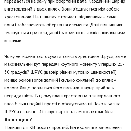
передається на раму при обертанні вала. Карданний шарнір
виготовлений з двох вилок. Вони з'єднуються між собою
хрестовиною. На її шипах є голчасті підшипники – саме
вони і забезпечують обертання елемента. Дані підшипники
змащуються при складанні і закриваються ущільнювальними
кільцями.
Чому не можна застосувати замість хрестовин Шруси, адже
максимальний кут передачі крутного моменту у перших 25-
30 градусів? ШРУС (шарнір рівних кутових швидкостей)
менше ремонтопридатний і сильно схильний до впливу
вологи. Якщо порветься його пильник, шарнір прийде в
непридатність. В цьому плані хрестовини для карданного
вала більш надійні і прості в обслуговуванні. Також вал на
ШРУСах значно збільшує вартість самого автомобіля.
Як працює?
Принцип дії КВ досить простий. Він входить в зачеплення