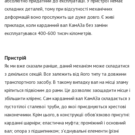
абсолютно придатний до експлуатації. У пристрої немає
складних деталей, тому при відсутності механічних
деформацій воно прослужить ще дуже довго. Є живі
приклади, коли карданний вал КамАЗа без заміни
експлуатувався 400-600 тисяч кілометрів.
Пристрій
Як ми вже сказали раніше, даний механізм може складатися
з декількох секцій. Все залежить від його типу та довжини
транспортного засобу. В такому випадку вал на місці зламу
кріпиться підвісним до рами. Це дозволяє заощадити місце і
збільшити кліренс. Сам карданний вал КамАЗа складається з
пустотілої сталевої труби, до якої приєднуються хрестові
наконечники. Крім цього, в конструкції обов'язково присутні:
карданні шарніри; еластична муфта; проміжний і основний
вал; опора з підшипником; з'єднувальні елементи (різні