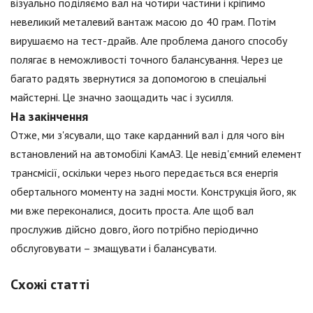
візуально поділяємо вал на чотири частини і кріпимо
невеликий металевий вантаж масою до 40 грам. Потім
вирушаємо на тест-драйв. Але проблема даного способу
полягає в неможливості точного балансування. Через це
багато радять звернутися за допомогою в спеціальні
майстерні. Це значно заощадить час і зусилля.
На закінчення
Отже, ми з'ясували, що таке карданний вал і для чого він
встановлений на автомобілі КамАЗ. Це невід'ємний елемент
трансмісії, оскільки через нього передається вся енергія
обертального моменту на задні мости. Конструкція його, як
ми вже переконалися, досить проста. Але щоб вал
прослужив дійсно довго, його потрібно періодично
обслуговувати – змащувати і балансувати.
Схожі статті