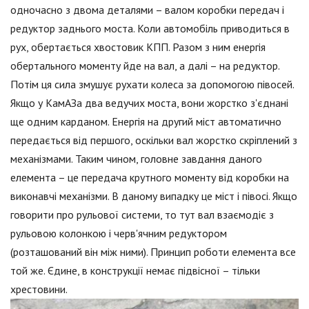
одночасно з двома деталями – валом коробки передач і
редуктор заднього моста. Коли автомобіль приводиться в
рух, обертається хвостовик КПП. Разом з ним енергія
обертального моменту йде на вал, а далі – на редуктор.
Потім ця сила змушує рухати колеса за допомогою півосей.
Якщо у КамАЗа два ведучих моста, вони жорстко з'єднані
ще одним карданом. Енергія на другий міст автоматично
передається від першого, оскільки вал жорстко скріплений з
механізмами. Таким чином, головне завдання даного
елемента – це передача крутного моменту від коробки на
виконавчі механізми. В даному випадку це міст і півосі. Якщо
говорити про рульової системи, то тут вал взаємодіє з
рульовою колонкою і черв'ячним редуктором
(розташований він між ними). Принцип роботи елемента все
той же. Єдине, в конструкції немає підвісної – тільки
хрестовини.