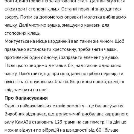
болти, виготовлені із загартованої сталі. Далі витягуються
фіксатори і стопорні кільця. Останні повинні знаходитися
зверху. Потім за допомогою оправки і молотка вибиваємо
чашку. Далі чистимо вушка, змащуємо канавки для
стопорних кілець.
Монтується на місце карданний вал таким же чином. Щоб
правильно встановити хрестовину, треба зняти чашки,
протилежні один одному, і заправити елемент у вушко.
Після цього зводимо деталь в бік, надягаючи одночасно
чашку. Пам'ятайте, що при складанні потрібно перевіряти
цілісність з'єднувальних болтів. Якщо вони пошкоджені, їх
слід замінити на нові.
Про балансування
Один з найважливіших етапів ремонту – це балансування.
Виробник відзначає, що допустимий дисбаланс карданного
валу КамАЗа становить 123 грами на сантиметр. На ділі це
можна відчути по вібрацій на швидкості від 60 і більше