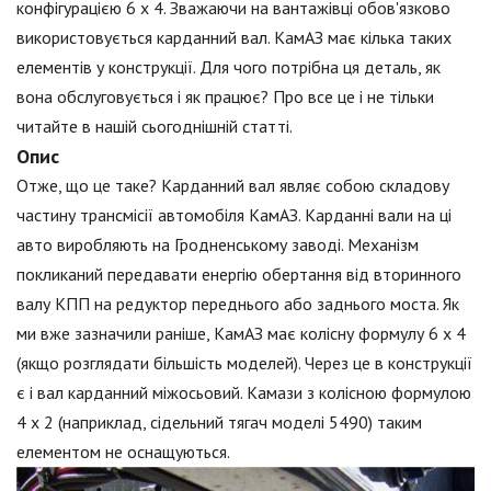
конфігурацією 6 х 4. Зважаючи на вантажівці обов'язково
використовується карданний вал. КамАЗ має кілька таких
елементів у конструкції. Для чого потрібна ця деталь, як
вона обслуговується і як працює? Про все це і не тільки
читайте в нашій сьогоднішній статті.
Опис
Отже, що це таке? Карданний вал являє собою складову
частину трансмісії автомобіля КамАЗ. Карданні вали на ці
авто виробляють на Гродненському заводі. Механізм
покликаний передавати енергію обертання від вторинного
валу КПП на редуктор переднього або заднього моста. Як
ми вже зазначили раніше, КамАЗ має колісну формулу 6 х 4
(якщо розглядати більшість моделей). Через це в конструкції
є і вал карданний міжосьовий. Камази з колісною формулою
4 х 2 (наприклад, сідельний тягач моделі 5490) таким
елементом не оснащуються.