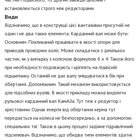
встановлюється строго між редукторами.
Види
Відзначимо, що в конструкції цієї вантажівки присутній не
один і не два таких елемента. Карданний вал може бути:
Основним. Покликаний працювати в якості опори для
приводів провідних коліс. Може складатися з декількох
частин, як у випадку з колісною формулою 6 х 4. Також його
при необхідності подовжують і кріплять на підвісній
підшипнику. Останній не дає валу зміщуватися в бік при
обертанні. Допоміжним. Такий механізм використовується
для підсобних вузлів. В якості прикладу можна виділити
рульової карданний вал КамАЗа. Тут теж є редуктор і
хрестовини. Однак енергія від обертання керма тут
передається на колеса не безпосередньо, а за допомогою
спеціальних тяг. Також в цьому процесі задіяне гідравлічний
підсилювач. Відзначимо, що обидва типи елементів здатні