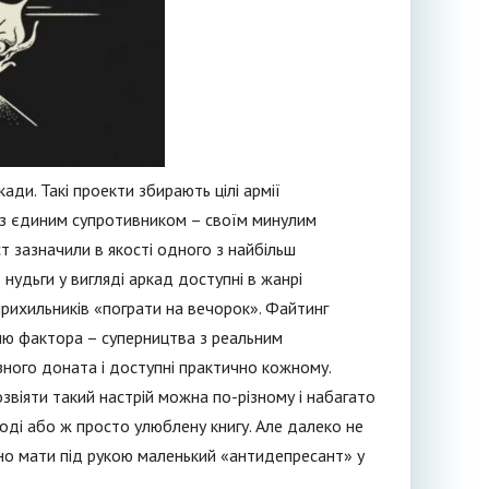
ади. Такі проекти збирають цілі армії
 з єдиним супротивником – своїм минулим
ст зазначили в якості одного з найбільш
д нудьги у вигляді аркад доступні в жанрі
 прихильників «пограти на вечорок». Файтинг
ню фактора – суперництва з реальним
ного доната і доступні практично кожному.
озвіяти такий настрій можна по-різному і набагато
оді або ж просто улюблену книгу. Але далеко не
но мати під рукою маленький «антидепресант» у