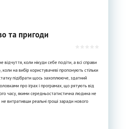
во та пригоди
 відчуття, коли нікуди себе подіти, а всі справи
 коли на вибір користувачеві пропонують стільки
 достатку підібрати щось захоплююче, здатний
головками про іграх і програмах, що рятують від
ного часу, якими середньостатистична людина не
і не витративши реальні гроші заради нового