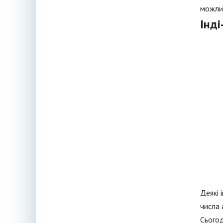
можлив
Інді
Деякі 
числа 
Сьогод