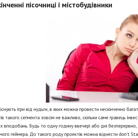
інченні пісочниці і містобудівники
 існують ігри від нудьги, в яких можна провести нескінченно багат
ів такого сегмента зовсім не важливо, скільки саме гравець інве
х вподобань. Будь то одну годину ввечері або дні безперервно
мого геймера. До такого роду проектів можна віднести don't Starve