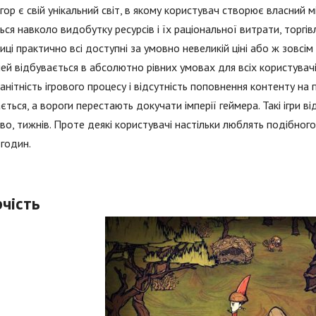
ігор є свій унікальний світ, в якому користувач створює власни
ься навколо видобутку ресурсів і їх раціональної витрати, торгівл
иці практично всі доступні за умовно невеликій ціні або ж зовсім
ей відбувається в абсолютно рівних умовах для всіх користувачі
нітність ігрового процесу і відсутність поповнення контенту на 
ється, а вороги перестають докучати імперії геймера. Такі ігри від 
о, тижнів. Проте деякі користувачі настільки люблять подібног
годин.
чість