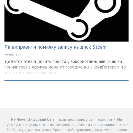
Як виправити помилку запису на диск Steam
Компютери
Додаток Steam досить просто у використанні, але якщо ви
помилитеся в якомусь моменті поводження з комп'ютером, то
додаток обов'язково буде
Hi-News: Цифровий Світ
— ваш провідник у світі технологій. Ми
публікуємо актуальні огляди, незалежні рейтинги та порівняння техніки
2026 року. Допомагаємо обрати надійні рішення для дому, навчання