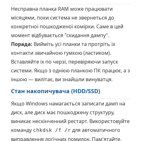
Несправна планка RAM може працювати
місяцями, поки система не звернеться до
конкретної пошкодженої комірки. Саме в цей
момент відбувається "скидання дампу".
Порада:
Вийміть усі планки та протріть їх
контакти звичайною гумкою (ластиком).
Вставляйте їх по черзі, перевіряючи запуск
системи. Якщо з однією планкою ПК працює, а з
іншою — вилітає, ви знайшли винуватця.
Стан накопичувача (HDD/SSD)
Якщо Windows намагається записати дамп на
диск, але диск має пошкоджену структуру,
виникає нескінченний рестарт. Використовуйте
команду
для автоматичного
chkdsk /f /r
виправлення логічних помилок. Пам'ятайте,