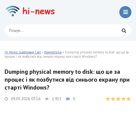
Hi-News: Цифровий Світ
»
Компютери
» Dumping physical memory to disk: що це за
процес і як позбутися від синього екрану при старті Windows?
Dumping physical memory to disk: що це за
процес і як позбутися від синього екрану при
старті Windows?
09.05.2026, 05:16
1 915
0