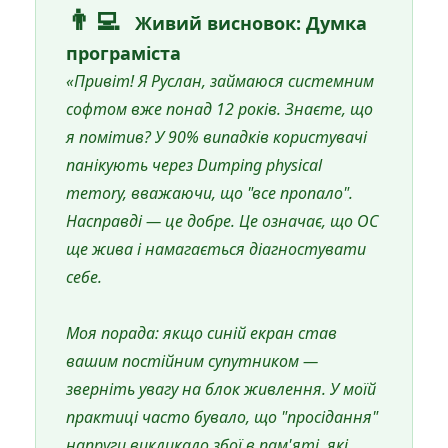
👨‍💻
Живий висновок: Думка
програміста
«Привіт! Я Руслан, займаюся системним
софтом вже понад 12 років. Знаєте, що
я помітив? У 90% випадків користувачі
панікують через
Dumping physical
memory
, вважаючи, що "все пропало".
Насправді — це добре. Це означає, що ОС
ще жива і намагається діагностувати
себе.
Моя порада: якщо синій екран став
вашим постійним супутником —
зверніть увагу на блок живлення. У моїй
практиці часто бувало, що "просідання"
напруги викликало збої в пам'яті, які