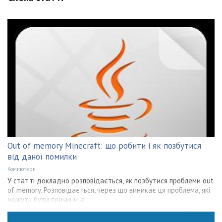
Out of memory Minecraft: що робити і як позбутися
від даної помилки
Компютери
У статті докладно розповідається, як позбутися проблеми out
of memory. Розповідається, через що виникає ця проблема, які
можуть бути причини, а