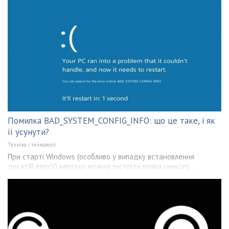
Помилка BAD_SYSTEM_CONFIG_INFO: що це таке, і як
її усунути?
Техніка і технології
При старті Windows (особливо у випадку встановлення
десятій версії) нерідко можна зустріти поява синього ...