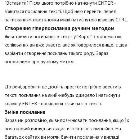
"Вставити". Після цього потрібно натиснути ENTER -
з'явиться посилання тексті. Щоб нею перейти, перед
натисканням лівої кнопки миші натиснутою клавішу CTRL.
Створення гіперпосилання ручним методом
Як вставляти посилання в текст у "Ворді" з допомогою
копіювання ви вже знаєте, але як говорилося вище, є два
варіанти створення посилань такого роду. Зараз
поговоримо про ручному методі.
До речі, зробити це досить просто: потрібно ввести в
тексті посилання на який-небудь джерело і натиснути
клавішу ENTER - посилання з'явиться в тексті.
Зміна посилання
Зараз ми розповімо, як видозмінювати посилання, якщо їх
початковий вигляд виглядає в тексті негармонійно. На
багатьох сайтах ви могли бачити посилання у вигляді