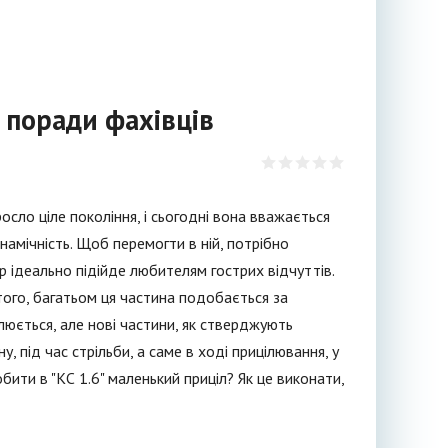
: поради фахівців
росло ціле покоління, і сьогодні вона вважається
амічність. Щоб перемогти в ній, потрібно
р ідеально підійде любителям гострих відчуттів.
м того, багатьом ця частина подобається за
люється, але нові частини, як стверджують
у, під час стрільби, а саме в ході прицілювання, у
бити в "КС 1.6" маленький приціл? Як це виконати,