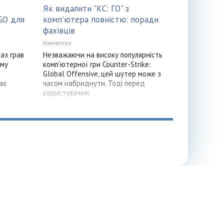
Як видалити "КС: ГО" з
GO для
комп'ютера повністю: поради
фахівців
Компютери
аз грав
Незважаючи на високу популярність
ому
комп'ютерної гри Counter-Strike:
Global Offensive, цей шутер може з
ає
часом набриднути. Тоді перед
користувачем