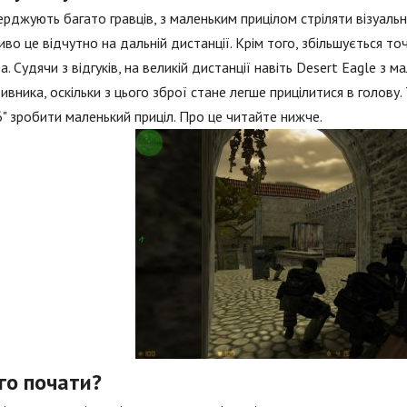
ерджують багато гравців, з маленьким прицілом стріляти візуально
во це відчутно на дальній дистанції. Крім того, збільшується то
а. Судячи з відгуків, на великій дистанції навіть Desert Eagle з
ивника, оскільки з цього зброї стане легше прицілитися в голову. 
6" зробити маленький приціл. Про це читайте нижче.
го почати?