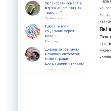
Перш н
Як прибрати повітря з-
консол
під захисного скла на
телефоні?
консол
Техніка і технології
натисн
Плюси і мінуси
Які
соціальних мереж
коротко
Після 
Компютери
bind f
Догляд за пральною
якому-
машиною-автоматом:
клавіш
головні правила
користування технікою
Техніка і технології