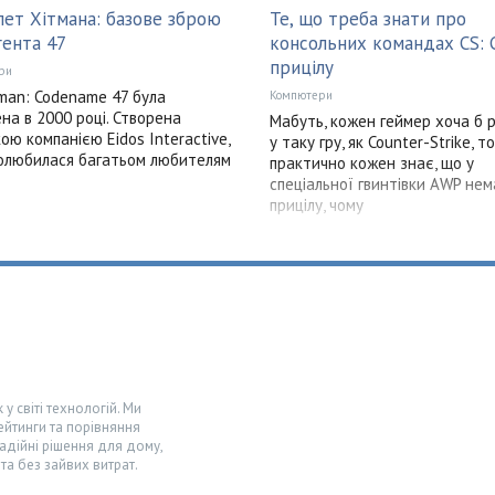
лет Хітмана: базове зброю
Те, що треба знати про
гента 47
консольних командах CS: 
прицілу
ри
tman: Codename 47 була
Компютери
на в 2000 році. Створена
Мабуть, кожен геймер хоча б р
ою компанією Eidos Interactive,
у таку гру, як Counter-Strike, т
олюбилася багатьом любителям
практично кожен знає, що у
спеціальної гвинтівки AWP нем
прицілу, чому
у світі технологій. Ми
ейтинги та порівняння
адійні рішення для дому,
та без зайвих витрат.