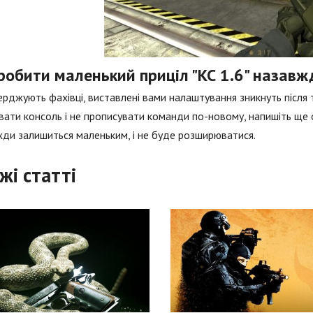
робити маленький приціл "КС 1.6" назавж
ерджують фахівці, виставлені вами налаштування зникнуть після т
вати консоль і не прописувати команди по-новому, напишіть ще од
ди залишиться маленьким, і не буде розширюватися.
жі статті