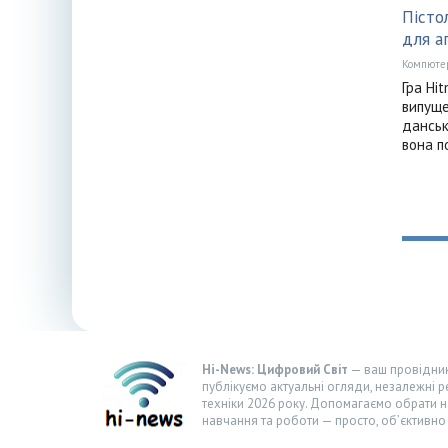
Пісто
для а
Компюте
Гра Hi
випуще
данськ
вона п
Hi-News: Цифровий Світ
— ваш провідник 
публікуємо актуальні огляди, незалежні р
техніки 2026 року. Допомагаємо обрати н
навчання та роботи — просто, об’єктивно 