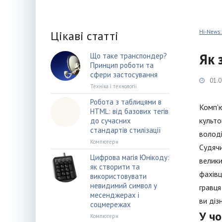
Цікаві статті
Hi-News:
Як 
Що таке транспондер?
Принцип роботи та
сфери застосування
01.0
Техніка і технології
Робота з таблицями в
Комп'ю
HTML: від базових тегів
культо
до сучасних
стандартів стилізації
володі
Компютери
Судячи
Цифрова магія Юнікоду:
велики
як створити та
фахівц
використовувати
невидимий символ у
гравця
месенджерах і
ви діз
соцмережах
У чо
Компютери