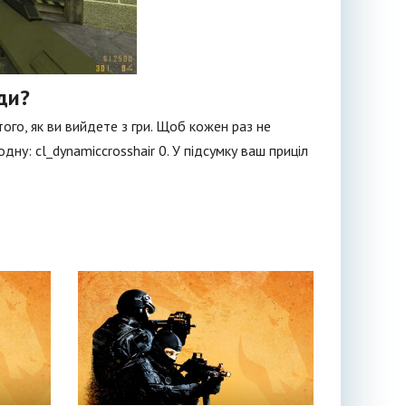
ди?
ого, як ви вийдете з гри. Щоб кожен раз не
ну: cl_dynamiccrosshair 0. У підсумку ваш приціл