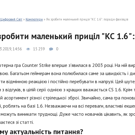
 Цифровий Світ
»
Компютери
» Як зробити маленький приціл "КС 1.6": поради фахівців
зробити маленький приціл "КС 1.6"
3.2019, 14:56
15 259
0
терна гра Counter Strike вперше з'явилася в 2003 році. На ній ви
вою. Багатьом геймерам вона полюбилася саме за швидкість і дин
ти відмінною реакцією і постійно перебувати в напрузі. Цей шуте
 з відгуків, в цілій серії однією з кращих вважається CS 1.6. Крі
й асортимент різної стрілецької зброї. Звичайно, сама гра понов
і, роблять на базі 1.6. Незважаючи на всі переваги, властиві екшен
 можуть виникати труднощі. Дуже часто новачків цікавить, як зро
наєтеся зі статті.
му актуальність питання?