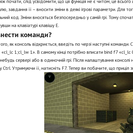
іж почати, слід усвідомити, що ця функція не є читом, це всьог
лю, завдання її – вносити зміни в деякі ігрові параметри. Для то
ьний код. Зміни вносяться безпосередньо у самій грі. Тому спочат
увши на клавіатурі клавішу Е.
 внести команди?
того, як консоль відкриється, введіть по черзі наступні команди. 
6 «cl_lc 1;cl_lw 1». В самому кінці потрібно вписати bind f7 «cl_l
небудь сервері або в одиночній грі. Після налаштування консолі 
у Ctrl. Утримуючи її, натисніть F7. Тепер ви побачите, що приціл 