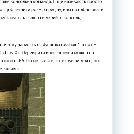
о лише консольна команда. Її ще називають просто
го, щоб змінити розмір прицілу, вам потрібно знати
ку запустіть екшен і відкрийте консоль,
Спочатку напишіть cl_dynamiccrosshair 1 а потім
c 0;cl_lw 0». Перевірити внесені зміни можна на
натисніть F6. Потім сядьте, затиснувши для цього
зменшився.