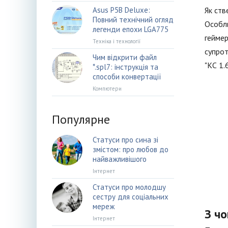
Asus P5B Deluxe:
Як ств
Повний технічний огляд
Особли
легенди епохи LGA775
геймер
Техніка і технології
супрот
Чим відкрити файл
"КС 1.
*.spl7: інструкція та
способи конвертації
Компютери
Популярне
Статуси про сина зі
змістом: про любов до
найважливішого
Інтернет
Статуси про молодшу
сестру для соціальних
мереж
З чо
Інтернет