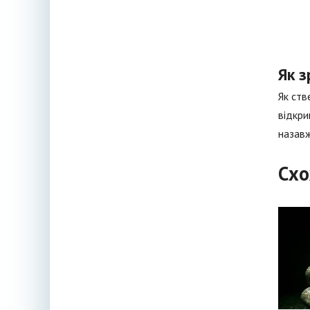
Як з
Як ств
відкри
назавж
Схо