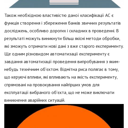
Також необхідною властивістю даної класифікації АС є
функція створення і збереження банків звичних результатів
досліджень, особливо дорогих і складних в проведенні. В
результаті можуть виникнути більш якісні методи обробки,
які зможуть отримати нові дані з вже старого експерименту.
Ще одним різновидом автоматизації експерименту є
завдання автоматизації проведення випробування з яким-
небудь технічним об'єктом. Відмітна риса полягає в тому,
що керуючі впливи, які впливають на якість експерименту,
спрямовані на провокування найгірших умов для
експлуатації вибраного об'єкта, що не може виключати
виникнення аварійних ситуацій.