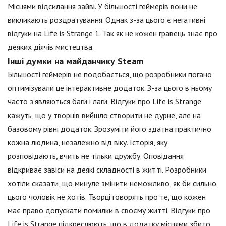
Місцями відсилання зайві. У більшості геймерів вони не
викликають роздратування. Однак з-за цього є негативні
відгуки на Life is Strange 1. Так як не кожен гравець знає про
деяких діячів мистецтва.
Інші думки на майданчику Steam
Більшості геймерів не подобається, що розробники погано
оптимізували це інтерактивне додаток. З-за цього в ньому
часто з'являються баги і лаги. Відгуки про Life is Strange
кажуть, що у творців вийшло створити не дурне, але на
базовому рівні додаток. Зрозуміти його здатна практично
кожна людина, незалежно від віку. Історія, яку
розповідають, вчить не тільки дружбу. Оповідання
відкриває завіси на деякі складності в житті. Розробники
хотіли сказати, що минуле змінити неможливо, як би сильно
цього чоловік не хотів. Творці говорять про те, що кожен
має право допускати помилки в своєму житті. Відгуки про
Life is Strange підкреслюють, що в додатку місцями збито