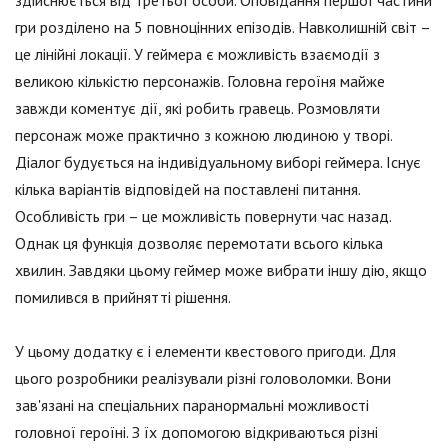
здійснюється від третьої особи. Оповідання першої частини
гри розділено на 5 повноцінних епізодів. Навколишній світ –
це лінійні локації. У геймера є можливість взаємодії з
великою кількістю персонажів. Головна героїня майже
завжди коментує дії, які робить гравець. Розмовляти
персонаж може практично з кожною людиною у творі.
Діалог будується на індивідуальному виборі геймера. Існує
кілька варіантів відповідей на поставлені питання.
Особливість гри – це можливість повернути час назад.
Однак ця функція дозволяє перемотати всього кілька
хвилин. Завдяки цьому геймер може вибрати іншу дію, якщо
помилився в прийнятті рішення.
У цьому додатку є і елементи квестового пригоди. Для
цього розробники реалізували різні головоломки. Вони
зав'язані на спеціальних паранормальні можливості
головної героїні. З їх допомогою відкриваються різні