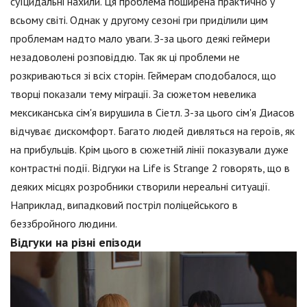
суїцидальні нахили. Ця проблема поширена практично у
всьому світі. Однак у другому сезоні гри приділили цим
проблемам надто мало уваги. З-за цього деякі геймери
незадоволені розповіддю. Так як ці проблеми не
розкриваються зі всіх сторін. Геймерам сподобалося, що
творці показали тему міграції. За сюжетом невелика
мексиканська сім'я вирушила в Сіетл. З-за цього сім'я Диасов
відчуває дискомфорт. Багато людей дивляться на героїв, як
на прибульців. Крім цього в сюжетній лінії показували дуже
контрастні події. Відгуки на Life is Strange 2 говорять, що в
деяких місцях розробники створили нереальні ситуації.
Наприклад, випадковий постріл поліцейського в
беззбройного людини.
Відгуки на різні епізоди