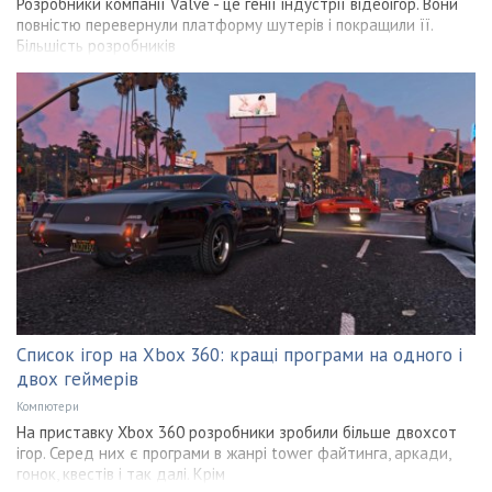
Розробники компанії Valve - це генії індустрії відеоігор. Вони
повністю перевернули платформу шутерів і покращили її.
Більшість розробників
Список ігор на Xbox 360: кращі програми на одного і
двох геймерів
Компютери
На приставку Xbox 360 розробники зробили більше двохсот
ігор. Серед них є програми в жанрі tower файтинга, аркади,
гонок, квестів і так далі. Крім