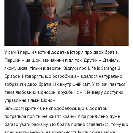
У самій першій частині додатка історія про двох братів.
Перший – це Шон, звичайний підліток. Другий – Даніель,
якому цікаві тільки відеоігри. Відгуки про Life is Strange 2
Episode 1 говорять, що розробникам вдалося натурально
зобразити двох братів і їх внутрішній світ. У грі зачіпається
тема любовних відносин, дружби і сім'ї. Геймеру доступно
управління тільки Шоном.
Більшості критиків не сподобалося, що в додаток
потрапила політичне життя країни. У грі приділено дуже
багато уваги расизму. До братів погано ставляться, тому що
вони мексиканської національності. Іноді сюжет може