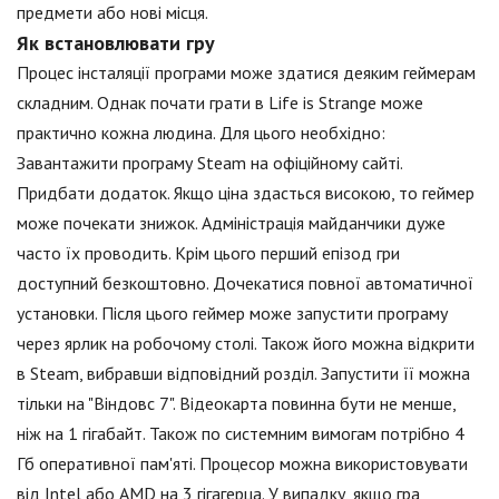
предмети або нові місця.
Як встановлювати гру
Процес інсталяції програми може здатися деяким геймерам
складним. Однак почати грати в Life is Strange може
практично кожна людина. Для цього необхідно:
Завантажити програму Steam на офіційному сайті.
Придбати додаток. Якщо ціна здасться високою, то геймер
може почекати знижок. Адміністрація майданчики дуже
часто їх проводить. Крім цього перший епізод гри
доступний безкоштовно. Дочекатися повної автоматичної
установки. Після цього геймер може запустити програму
через ярлик на робочому столі. Також його можна відкрити
в Steam, вибравши відповідний розділ. Запустити її можна
тільки на "Віндовс 7". Відеокарта повинна бути не менше,
ніж на 1 гігабайт. Також по системним вимогам потрібно 4
Гб оперативної пам'яті. Процесор можна використовувати
від Intel або AMD на 3 гігагерца. У випадку, якщо гра