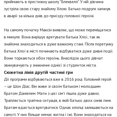
приймають в престижну школу "Блеквелл". У ній дівчина
зустріла свою стару знайому Хлою. Батько подруги загинув
в аварії за кілька днів до приїзду головної героїні.
На самому початку Максін виявляє, що може переміщатися
в минуле. Вона вирішує врятувати батька Хлої, так як
знайома знаходиться в дуже важкому стані. Після порятунку
батька Хлої в місті починають відбуватися дуже дивні події.
Вони торкаються обох героїнь. Внаслідок цього дівчат
звинувачують у зникненні однієї зі студенток міста.
Сюжетна лінія другій частині гри
Дії програми відбуваються вже в 2016 році. Головний герой
– це Шон Діас. Він живе зі своїм батьком і молодшим
братом Даніелем. Мати з цієї сім'ї пішла дуже давно.
Трапляється трагічна ситуація, в якій батько двох синів гине.
Братам вдається врятуватися. Однак хлопці залишаються на
самоті. У них більше немає житла і їжі. Вони знаходяться на