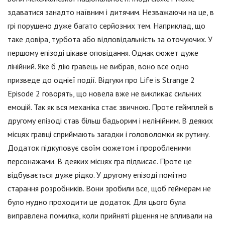
здаватися занадто наївним і дитячим. Незважаючи на це, в
грі порушено дуже багато серйозних тем. Наприклад, що
таке довіра, турбота або відповідальність за оточуючих. У
першому епізоді цікаве оповідання. Однак сюжет дуже
лінійний. Яке б дію гравець не вибрав, воно все одно
призведе до однієї події. Відгуки про Life is Strange 2
Episode 2 говорять, що новела вже не викликає сильних
емоцій. Так як вся механіка стає звичною. Проте геймплей в
другому епізоді став більш бадьорим і нелінійним. В деяких
місцях гравці сприймають загадки і головоломки як рутину.
Додаток підкуповує своїм сюжетом і проробленими
персонажами. В деяких місцях гра підвисає. Проте це
відбувається дуже рідко. У другому епізоді помітно
старання розробників. Вони зробили все, щоб геймерам не
було нудно проходити це додаток. Для цього була
виправлена помилка, коли прийняті рішення не впливали на