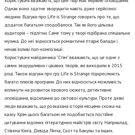
Користувачі вважають, що цей твір має нерівне оповідання.
Однак воно здатне зворушити навіть дуже серйозної
людини. Відгуки про Life is Strange говорять про те, що
додаток багатьом сподобалося. Так як його цільова
аудиторія – підлітки. Саме тому у творі підібрана спеціальна
музика. До неї відносяться романтичні гітарні балади і
ненав'язливі поп-композиції.
Користувачі майданчика "Стім" вважають, що це одне з
самих зворушливих і цікавих творів, які виходили в 2015
році. Також відгуки про гру Life is Strange підкреслюють
багато плюсів програми. До них відноситься можливість
вплинути на розвиток ігрового сюжету, детективне
оповідання, відсилання до світової культури. Проте деякі
люди вважають, що розказана історія місцями схожа на
казку. Крім цього багатьом не подобається постійне
цитування відомих літературних майстрів світу. Наприклад,
Стівена Кінга, Девіда Лінча, Скотта Бакулы та інших.