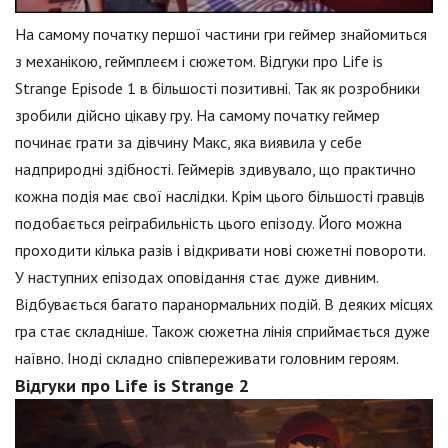
На самому початку першої частини гри геймер знайомиться
з механікою, геймплеєм і сюжетом. Відгуки про Life is
Strange Episode 1 в більшості позитивні. Так як розробники
зробили дійсно цікаву гру. На самому початку геймер
починає грати за дівчину Макс, яка виявила у себе
надприродні здібності. Геймерів здивувало, що практично
кожна подія має свої наслідки. Крім цього більшості гравців
подобається реіграбильність цього епізоду. Його можна
проходити кілька разів і відкривати нові сюжетні повороти.
У наступних епізодах оповідання стає дуже дивним.
Відбувається багато паранормальних подій. В деяких місцях
гра стає складніше. Також сюжетна лінія сприймається дуже
наївно. Іноді складно співпереживати головним героям.
Відгуки про Life is Strange 2