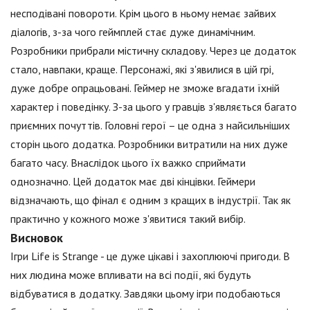
несподівані повороти. Крім цього в ньому немає зайвих
діалогів, з-за чого геймплей стає дуже динамічним.
Розробники прибрали містичну складову. Через це додаток
стало, навпаки, краще. Персонажі, які з'явилися в цій грі,
дуже добре опрацьовані. Геймер не зможе вгадати їхній
характер і поведінку. З-за цього у гравців з'являється багато
приємних почуттів. Головні герої – це одна з найсильніших
сторін цього додатка. Розробники витратили на них дуже
багато часу. Внаслідок цього їх важко сприймати
однозначно. Цей додаток має дві кінцівки. Геймери
відзначають, що фінал є одним з кращих в індустрії. Так як
практично у кожного може з'явитися такий вибір.
Висновок
Ігри Life is Strange - це дуже цікаві і захоплюючі пригоди. В
них людина може впливати на всі події, які будуть
відбуватися в додатку. Завдяки цьому ігри подобаються