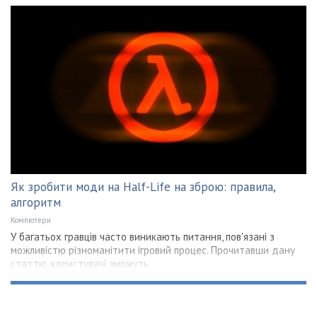
Як зробити моди на Half-Life на зброю: правила,
алгоритм
Компютери
У багатьох гравців часто виникають питання, пов'язані з
можливістю різноманітити ігровий процес. Прочитавши дану
статтю, користувачі зможуть