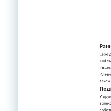
Ранн
Своє д
інші с
з'явил
Илаем.
також 
Поді
У друг
всіляк
роботи