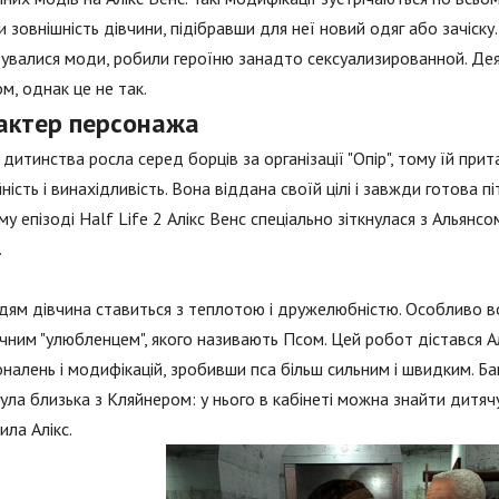
и зовнішність дівчини, підібравши для неї новий одяг або зачіск
увалися моди, робили героїню занадто сексуализированной. Деякі
м, однак це не так.
актер персонажа
з дитинства росла серед борців за організації "Опір", тому їй прита
йність і винахідливість. Вона віддана своїй цілі і завжди готова п
у епізоді Half Life 2 Алікс Венс спеціально зіткнулася з Альянс
.
ям дівчина ставиться з теплотою і дружелюбністю. Особливо вон
чним "улюбленцем", якого називають Псом. Цей робот дістався Алі
налень і модифікацій, зробивши пса більш сильним і швидким. Б
ула близька з Кляйнером: у нього в кабінеті можна знайти дитячу 
ила Алікс.