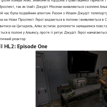
 Трохи пізніше Алікс знайомить Гордона з гравітаційної гармати.
роспект, так як Ілай і Джудіт Мосман виявляються схоплені Алья
ей час була подвійним агентом. Разом з Илаем Джудіт телепорту
а на Нове Проспект. Герої кидаються в погоню і виявляються в Сі
витися на Цитадель, Алікс встигає допомогти залишилися повстан
ться в полоні у Альянсу, проте її рятує Джудіт. Герої намагаютьс
тичний реактор.
ї HL2: Episode One