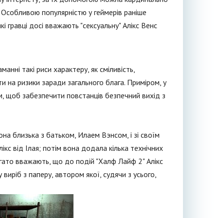
у. Особливою популярністю у геймерів раніше
 гравці досі вважають "сексуальну" Алікс Венс
манні такі риси характеру, як сміливість,
іти на ризики заради загального блага. Приміром, у
ом, щоб забезпечити повстанців безпечний вихід з
а близька з батьком, Илаем Вэнсом, і зі своїм
кс від Ілая; потім вона додала кілька технічних
агато вважають, що до подій "Халф Лайф 2" Алікс
виріб з паперу, автором якої, судячи з усього,