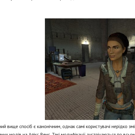
ий вище спосіб є канонічним, однак самі користувачі нерідко з
них модів на Алікс Венс. Такі модифікації зустрічаються по всь