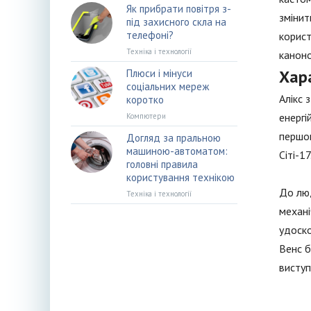
Як прибрати повітря з-
змінит
під захисного скла на
телефоні?
корист
Техніка і технології
каноно
Хар
Плюси і мінуси
соціальних мереж
Алікс 
коротко
енергі
Компютери
першом
Догляд за пральною
машиною-автоматом:
Сіті-17
головні правила
користування технікою
До люд
Техніка і технології
механі
удоско
Венс б
виступ