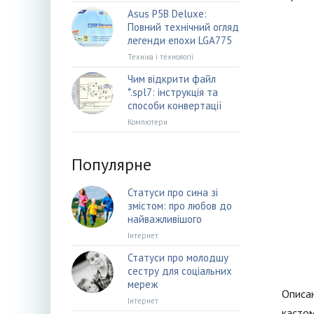
Asus P5B Deluxe:
Повний технічний огляд
легенди епохи LGA775
Техніка і технології
Чим відкрити файл
*.spl7: інструкція та
способи конвертації
Компютери
Популярне
Статуси про сина зі
змістом: про любов до
найважливішого
Інтернет
Статуси про молодшу
сестру для соціальних
мереж
Описан
Інтернет
кастом