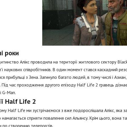
і роки
итинство Алікс проводила на території житлового сектору Black 
ім'ї наукових співробітників. В один момент стався каскадний рез
ися прибульці з Зена. Загинуло багато людей, в тому числі і Азиа
 Під час проходження другого епізоду Half Life 2 гравець дізнає
і G-Man.
ї Half Life 2
ому Half Life ми зустрічаємося з вже подорослішала Алікс, яка 
о намагається сприяти повалення сил Альянсу. Крім цього, вона та
 по створенню телепортів.