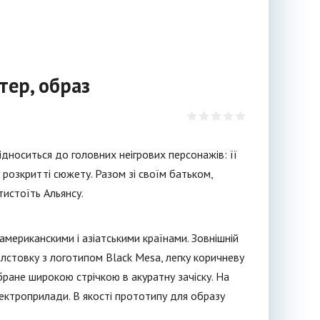
тер, образ
 відноситься до головних неігрових персонажів: її
 розкритті сюжету. Разом зі своїм батьком,
тистоїть Альянсу.
американскими і азіатськими країнами. Зовнішній
олстовку з логотипом Black Mesa, легку коричневу
ібране широкою стрічкою в акуратну зачіску. На
електроприлади. В якості прототипу для образу