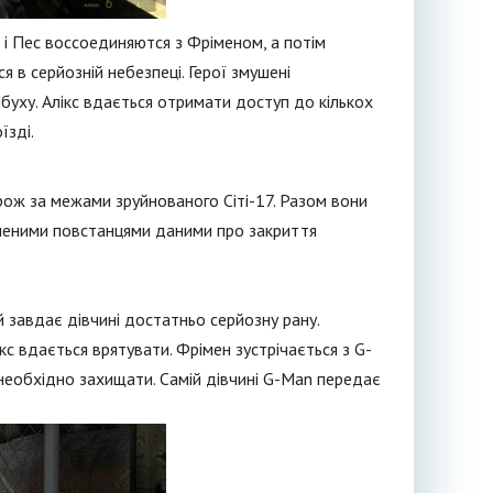
а і Пес воссоединяются з Фріменом, а потім
я в серйозній небезпеці. Герої змушені
буху. Алікс вдається отримати доступ до кількох
їзді.
рож за межами зруйнованого Сіті-17. Разом вони
опленими повстанцями даними про закриття
 завдає дівчині достатньо серйозну рану.
с вдається врятувати. Фрімен зустрічається з G-
ї необхідно захищати. Самій дівчині G-Man передає