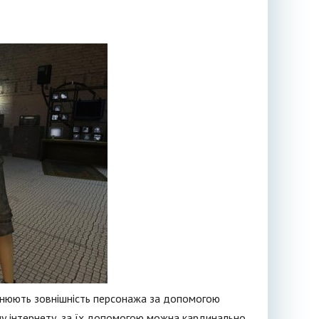
мінюють зовнішність персонажа за допомогою
ому інтернету, за їх допомогою можна кардинально