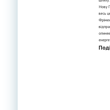
шляху.
Нову П
весь ц
Фрімен
відпра
опиняє
енерге
Поді