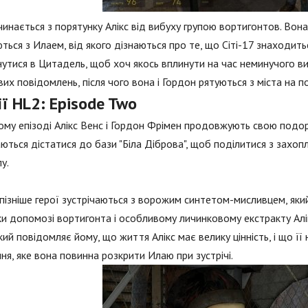
чинається з порятунку Алікс від вибуху групою вортигонтов. Вон
ються з Илаем, від якого дізнаються про те, що Сіті-17 знаходитьс
утися в Цитадель, щоб хоч якось вплинути на час неминучого ви
их повідомлень, після чого вона і Гордон рятуються з міста на по
ї HL2: Episode Two
ому епізоді Алікс Венс і Гордон Фрімен продовжують свою подо
ються дістатися до бази "Біла Діброва", щоб поділитися з зах
у.
пізніше герої зустрічаються з ворожим синтетом-мисливцем, який
и допомозі вортигонта і особливому личинковому екстракту Алік
кий повідомляє йому, що життя Алікс має велику цінність, і що ї
ня, яке вона повинна розкрити Илаю при зустрічі.