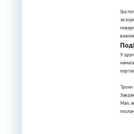
Гра по
зв'язу
поверн
важлив
Поді
У друг
намага
портал
Трохи 
Завдяк
Man, я
послан