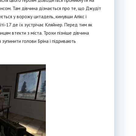
 Після цього героям доводиться проникнути на
нсом. Там дівчина дізнається про те, що Джудіт
ється у ворожу цитадель, кинувши Алікс і
ті-17 де їх зустрічає Кляйнер. Перед тим як
цям втекти з міста. Трохи пізніше дівчина
я зупинити голови Бріна і підривають