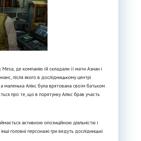
Mesa, де компанію їй складали її мати Азиан і
онанс, після якого в дослідницькому центрі
н, а маленька Алікс була врятована своїм батьком
ться про те, що в порятунку Алікс брав участь
займається активною опозиційною діяльністю і
 інші головні персонажі гри ведуть дослідницькі