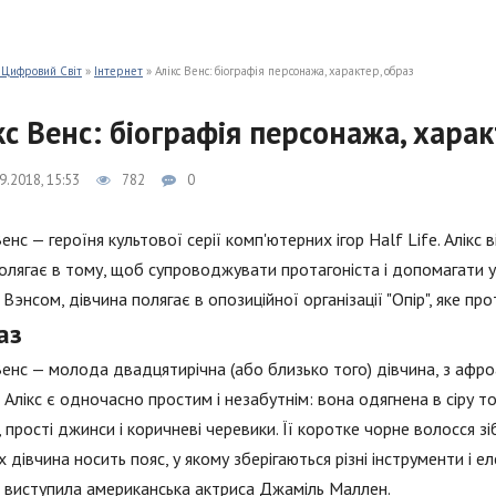
 Цифровий Світ
»
Інтернет
» Алікс Венс: біографія персонажа, характер, образ
кс Венс: біографія персонажа, харак
9.2018, 15:53
782
0
Венс — героїня культової серії комп'ютерних ігор Half Life. Алікс
олягає в тому, щоб супроводжувати протагоніста і допомагати у
Вэнсом, дівчина полягає в опозиційної організації "Опір", яке про
аз
Венс — молода двадцятирічна (або близько того) дівчина, з афро
 Алікс є одночасно простим і незабутнім: вона одягнена в сіру т
, прості джинси і коричневі черевики. Її коротке чорне волосся з
х дівчина носить пояс, у якому зберігаються різні інструменти і 
і виступила американська актриса Джаміль Маллен.