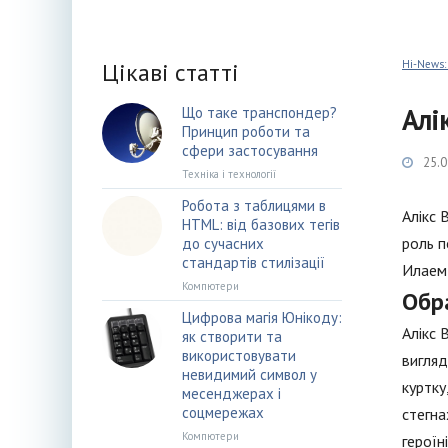
Цікаві статті
Hi-News:
Алі
Що таке транспондер?
Принцип роботи та
сфери застосування
25.0
Техніка і технології
Робота з таблицями в
Алікс 
HTML: від базових тегів
роль п
до сучасних
стандартів стилізації
Илаем 
Компютери
Обр
Цифрова магія Юнікоду:
Алікс 
як створити та
використовувати
вигляд
невидимий символ у
куртку
месенджерах і
соцмережах
стегна
Компютери
героїн