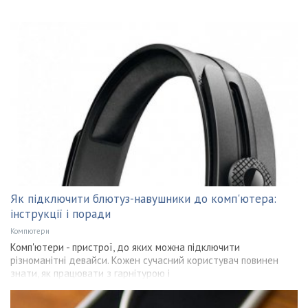
Як підключити блютуз-навушники до комп'ютера:
інструкції і поради
Компютери
Комп'ютери - пристрої, до яких можна підключити
різноманітні девайси. Кожен сучасний користувач повинен
знати, як працювати з гарнітурою і