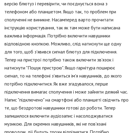
версію блютуз і перевірити, чи поєднується вона з
телефоном або планшетом. Якщо так, то проблем при
сполученні не виникне. Насамперед варто прочитати
інструкцію користування, так як там може бути написана
важлива інформація. Потрібно включити навушники
відповідною кнопкою. Можливо, слід натиснути ще одну
для того, щоб з'явився сигнал блютуз для підключення.
Тепер на пристрої потрібно також включити зв'язок і
натиснути "Пошук пристрою". Якщо гарнітура поширює
сигнал, то на телефоні з'явиться ім'я навушників, до якого
потрібно підключитися. Як вже згадувалося, перше
підключення вимагає сполучення і може зайняти деякий час.
Напис "підключено" на смартфоні або планшеті свідчить про
те, що бездротові навушники готові до роботи. Тепер
залишилося включити аудіозапис і насолоджуватися
музикою. Для окремих навушників, які не пов'язані
проводом, дії будуть трохи відрізнятися. Потрібно