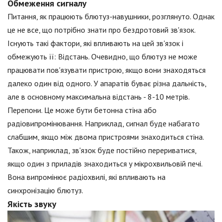
Обмеження сигналу
Питання, як працюють блютуз-навушники, розглянуто. Однак
це не все, що потрібно знати про бездротовий зв'язок.
Існують такі фактори, які впливають на цей зв'язок і
обмежують її: Відстань. Очевидно, що блютуз не може
працювати пов'язувати пристрою, якщо вони знаходяться
далеко один від одного. У апаратів буває різна дальність,
але в основному максимальна відстань - 8-10 метрів.
Перепони. Це може бути бетонна стіна або
радіовипромінювання. Наприклад, сигнал буде набагато
слабшим, якщо між двома пристроями знаходиться стіна.
Також, наприклад, зв'язок буде постійно перериватися,
якщо один з приладів знаходиться у мікрохвильовій печі.
Вона випромінює радіохвилі, які впливають на
синхронізацію блютуз.
Якість звуку