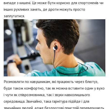
випаде з кишені. Це може бути корисно для спортсменів чи
інших рухливих занять, де дроти можуть просто
заплутатися.
Розмовляти по навушникам, які працюють через блютуз,
буде також комфортно, так як можна вставити один у вухо
і чути як співрозмовника, так і звуки навколишнього
середовища. Звичайно, така гарнітура підійде і для
звичайних людей, адже бездротові пристрій перевершують