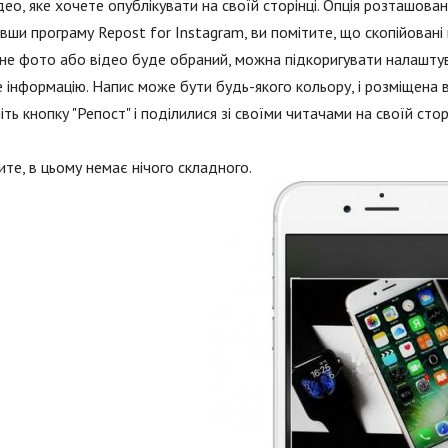
део, яке хочете опублікувати на своїй сторінці. Опція розташова
вши програму Repost for Instagram, ви помітите, що скопійовані в 
не фото або відео буде обраний, можна підкоригувати налаштува
 інформацію. Напис може бути будь-якого кольору, і розміщена в
іть кнопку "Репост" і поділилися зі своїми читачами на своїй сторін
ите, в цьому немає нічого складного.