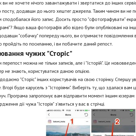
 ви не хочете нічого завантажувати і звертатися до інших серві
 посту, додавши до нього хештег джерела. Таким чином ви не п
 сподобалася його запис. Досить просто "сфотографувати" екран.
грамі"? Якщо ваша фотографія або відео були опубліковані на інші
 додавши "собачку" попереду нього, ви отримаєте повідомлення в
 пройдіть по посиланню, і ви побачите даний репост.
ювання чужих "Сторіс"
 перепост можна не тільки записів, але і "Історій". Це нововвед
р не знають, користуватися даною опцією.
додаємо "Сторіс" інших користувачів на свою сторінку. Спершу ув
у. Вгорі буде карусель з "Історіями". Виберіть ту, що здалася вам ц
уч. Програма запропонує вам відправити момент іншим юзерам або
рдження дії чужа "Історія" з'явиться у вас в стрічці.