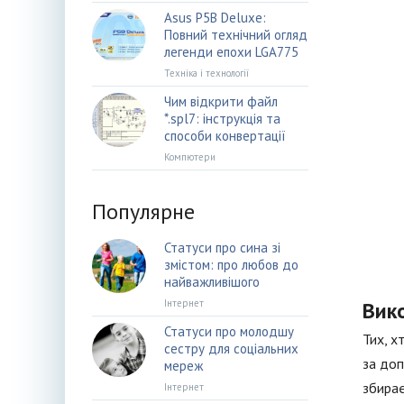
Asus P5B Deluxe:
Повний технічний огляд
легенди епохи LGA775
Техніка і технології
Чим відкрити файл
*.spl7: інструкція та
способи конвертації
Компютери
Популярне
Статуси про сина зі
змістом: про любов до
найважливішого
Інтернет
Вик
Статуси про молодшу
Тих, х
сестру для соціальних
за доп
мереж
збирає
Інтернет