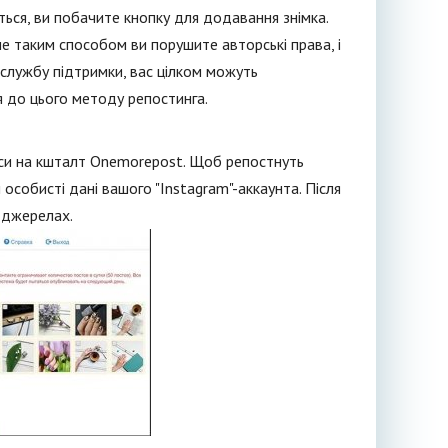
ться, ви побачите кнопку для додавання знімка.
 Але таким способом ви порушите авторські права, і
службу підтримки, вас цілком можуть
я до цього методу репостинга.
віси на кшталт Onemorepost. Щоб репостнуть
особисті дані вашого "Instagram"-аккаунта. Після
х джерелах.