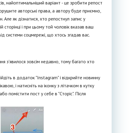
сів, найоптимальніший варіант - це зробити репост
орушите авторські права, а автору буде приємно,
 Але як дізнатися, хто репостнул запис у
й сторінці і при цьому той чоловік вказав ваш
ід системи соцмережі, що хтось згадав вас.
ення з'явилося зовсім недавно, тому багато хто
ійдіть в додаток "Instagram" і відкрийте новинну
ікавою, і натисніть на іконку з літачком в кутку
 помістити пост у себе в "Сторіс". Після