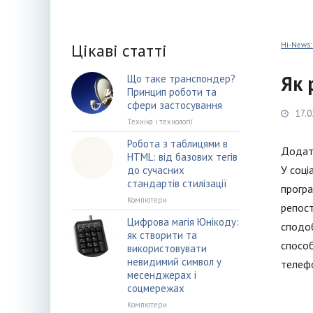
Цікаві статті
Hi-News:
Як 
Що таке транспондер?
Принцип роботи та
сфери застосування
17.0
Техніка і технології
Робота з таблицями в
Додато
HTML: від базових тегів
У соці
до сучасних
стандартів стилізації
програ
Компютери
репост
Цифрова магія Юнікоду:
сподоб
як створити та
способ
використовувати
невидимий символ у
телефо
месенджерах і
соцмережах
Компютери