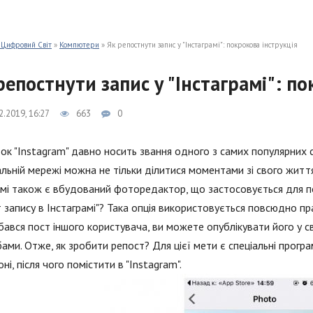
 Цифровий Світ
»
Компютери
» Як репостнути запис у "Інстаграмі": покрокова інструкція
репостнути запис у "Інстаграмі": по
2.2019, 16:27
663
0
к "Instagram" давно носить звання одного з самих популярних с
альній мережі можна не тільки ділитися моментами зі свого життя
мі також є вбудований фоторедактор, що застосовується для по
 запису в Інстаграмі"? Така опція використовується повсюдно пр
ався пост іншого користувача, ви можете опублікувати його у с
ами. Отже, як зробити репост? Для цієї мети є спеціальні прог
ні, після чого помістити в "Instagram".