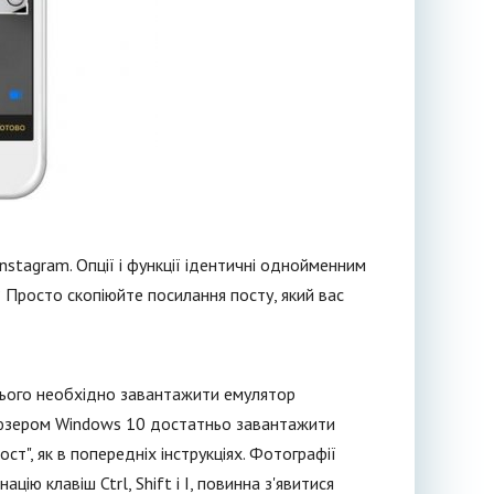
nstagram. Опції і функції ідентичні однойменним
"? Просто скопіюйте посилання посту, який вас
я цього необхідно завантажити емулятор
 є юзером Windows 10 достатньо завантажити
ост", як в попередніх інструкціях. Фотографії
ю клавіш Ctrl, Shift і I, повинна з'явитися