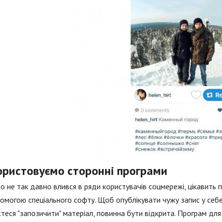
ористовуємо сторонні програми
то не так давно влився в ряди користувачів соцмережі, цікавить п
омогою спеціального софту. Щоб опублікувати чужу запис у себе
теся "запозичити" матеріал, повинна бути відкрита. Програм для р