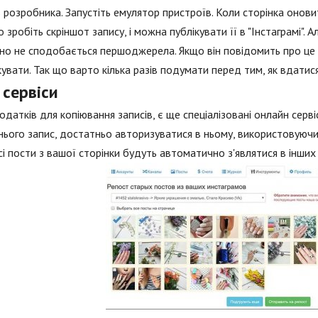
 розробника. Запустіть емулятор пристроїв. Коли сторінка онови
 зробіть скріншот запису, і можна публікувати її в "Інстаграмі".
но не сподобається першоджерела. Якщо він повідомить про це 
увати. Так що варто кілька разів подумати перед тим, як вдатис
 сервіси
одатків для копіювання записів, є ще спеціалізовані онлайн сер
нього запис, достатньо авторизуватися в ньому, використовуючи 
сі пости з вашої сторінки будуть автоматично з'являтися в інши