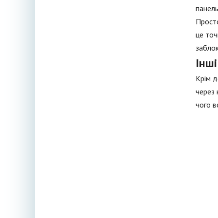
панель
Просто
це точ
заблок
Інші
Крім д
через 
чого в