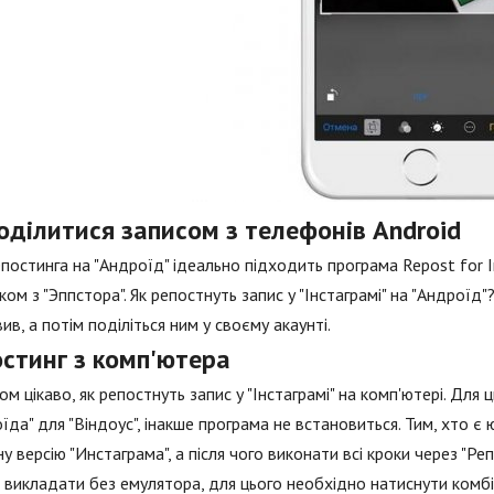
оділитися записом з телефонів Android
постинга на "Андроїд" ідеально підходить програма Repost for I
ом з "Эппстора". Як репостнуть запис у "Інстаграмі" на "Андроїд
вив, а потім поділіться ним у своєму акаунті.
остинг з комп'ютера
ом цікаво, як репостнуть запис у "Інстаграмі" на комп'ютері. Дл
їда" для "Віндоус", інакше програма не встановиться. Тим, хто
ну версію "Инстаграма", а після чого виконати всі кроки через "Реп
викладати без емулятора, для цього необхідно натиснути комбінаці