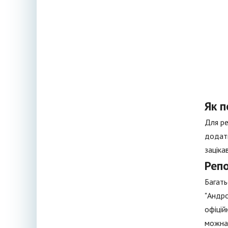
Як п
Для ре
додатк
заціка
Реп
Багать
"Андро
офіцій
можна 