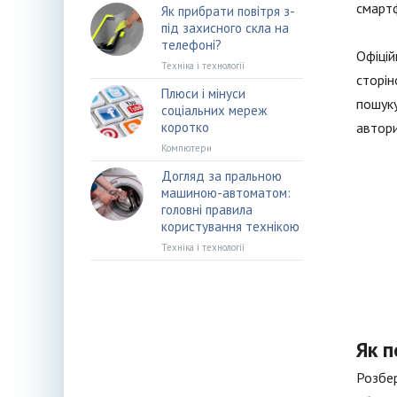
смартф
Як прибрати повітря з-
під захисного скла на
телефоні?
Офіцій
Техніка і технології
сторін
Плюси і мінуси
пошуку
соціальних мереж
коротко
автори
Компютери
Догляд за пральною
машиною-автоматом:
головні правила
користування технікою
Техніка і технології
Як п
Розбер