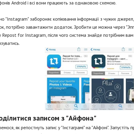
онів Android і всі вони працюють за однаковою схемою.
но "Instagram" забороняє копіювання інформації з чужих джерел
ок, потрібно завантажити додаток. Зробити це можна через "Эппс
 Repost for Instagram, після чого система знайде потрібним вам
зуватись.
оділитися записом з "Айфона"
емося, як репостнуть запис у "Інстаграмі" на "Айфоні". Запустіть