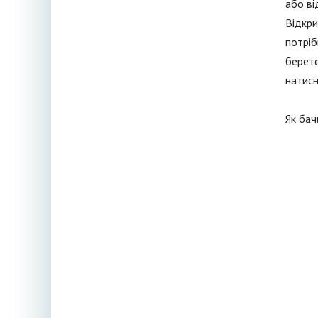
або ві
Відкри
потріб
берете
натисн
Як бач