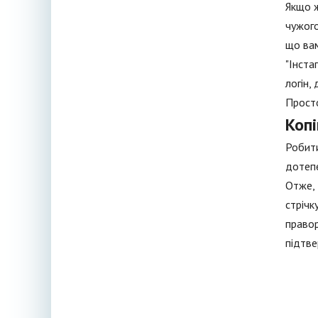
Якщо ж
чужого
що вам
"Інста
логін,
Просто
Копі
Робити
дотепе
Отже, 
стрічк
правор
підтве