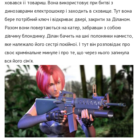
ховався її товариш. Вона використовує при битві з
динозаврами електрошокер і заходить в сховище. Тут вона
бере потрібний ключ і відкриває двері, закрити за Діланом.
Разом вони повертаються на катер, забравши з собою
дівчину блондинку. Ділан бачить на шиї полонянки намисто,
яке належало його сестрі покійної. І тут він розповідає про
своє кримінальне минуле і про те, що через нього загинула
вся його сім'я.