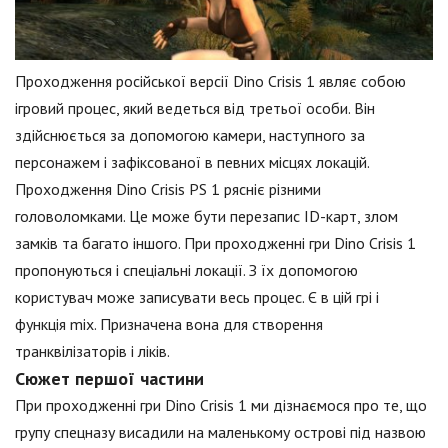
Проходження російської версії Dino Crisis 1 являє собою
ігровий процес, який ведеться від третьої особи. Він
здійснюється за допомогою камери, наступного за
персонажем і зафіксованої в певних місцях локацій.
Проходження Dino Crisis PS 1 рясніє різними
головоломками. Це може бути перезапис ID-карт, злом
замків та багато іншого. При проходженні гри Dino Crisis 1
пропонуються і спеціальні локації. З їх допомогою
користувач може записувати весь процес. Є в цій грі і
функція mix. Призначена вона для створення
транквілізаторів і ліків.
Сюжет першої частини
При проходженні гри Dino Crisis 1 ми дізнаємося про те, що
групу спецназу висадили на маленькому острові під назвою