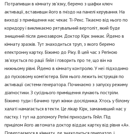
Потрапивши в кімнату зв'язку, беремо з шафки ключ
активації, вставивши його в гніздо на панелі керування. На
виході з приміщення нас чекає Ті-Рекс. Тікаємо від нього по
коридору і викликаємо рятувальний вертоліт, який буде
знищений після динозавром. Доктор Кірк зникає. Йдемо в
кімнату зразків. Тут знаходиться труп, з якого беремо
електронну картку. Біжимо до Ріку. В цей час з Регіною
зв'язується по рації Гейл і говорить про те, що він на
нижньому рівні. Йдемо в кімнату контролю. У неї підходимо
до пусковому комп'ютера. Біля нього лежить інструкція по
активації системи генератора. Починаємо з запуску режиму
діагностики. З сусіднього приміщення лунають постріли.
Біжимо туди і бачимо труп жінки-дослідника. Хтось у білому
халаті намагається втекти. Це лікар Кірк, заманивший нас у
пастку. І тут на допомогу Регіні приходить Гейл. Під
прицілом його автомата доктор віддає картку від рівня «А».
Повертаємося в кімнату, де знаходиться генератор, і