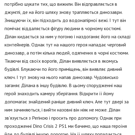
потрібно шукати тих, що вижили. Він відправляється в
джунглі, де на його шляху знову трапляються динозаври.
Знищуючи їх, він підходить до водонапірної вежі. І тут він
помічає віддаляється фігуру людини в чорному костюмі.
Ділан кидається за ним у погоню і наздоганяє його на складі
контейнерів. Однак тут на нашого героя нападає черговий
динозавр, а потім кілька людей, одягнених в чорні костюми.
Тікаючи від своїх ворогів, Ділан виявляється в якомусь
будівлі. Блукаючи по його приміщень, він виявляє дивний
ключ. І тут знову на нього напав динозавр. Чудовисько
заганяє Ділана в іншу будівлю. В цьому спорудженні наш
герой знаходить камеру зберігання. Відкрити її йому
допомагає знайдений раніше дивний ключ. Але тут двері за
ним зачиняються, і вийти назовні він ніяк не може. Ділан
зв'язується з Регіною і просить про допомогу. Однак при
проходженні Dino Crisis 2 PS1 ми бачимо, що наша героїня
йде до будівлі іншою дорогою. На її шляху попадається