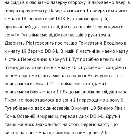
на схід і відключаємо лазерну огорожу. Відкриваємо двері в
генераторну кімнату. Повертаємося на 1 поверх і входимо
кімнату 18. Беремо в ній DDK-E, а також пристрій,
призначений для зняття відбитків пальців. Переходимо в
зону IV. Тут знімаємо відбитки пальців з руки трупа.
Дзвонить Рік і говорить про те, що Те мертвий. Входимо в
кімнату 19 беремо DDK-L. В іншій її частині знімаємо карту
зі стіни. Переходимо в зону VIII. Тут потрібно втекти від
птеродактиля і увійти в кімнату 20. Спускаємося сходами і
беремо предмет, що лежить на підлозі. Активуємо ліфт і
опиняємося в кімнаті 21. Піднімаємося сходами і
опиняємося біля кімнати 17. Якщо ми вирішили слідувати за
Ріком, то повертаємося до зони 2 і переходимо в зону 6.
Тут вбиваємо двох динозаврів. В кімнаті 19 бачимо Ріка і
Тома. Останній, вмираючи, передає диск DDK-L. Другий
такий же диск знаходиться на столі. Беремо карту, що
висить на стіні кімнати, і біжимо в приміщення 20.