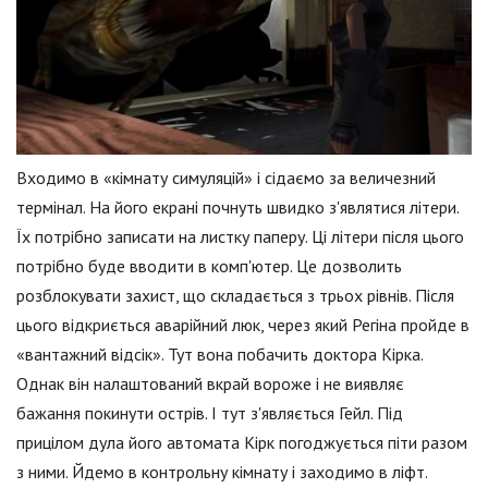
Входимо в «кімнату симуляцій» і сідаємо за величезний
термінал. На його екрані почнуть швидко з'являтися літери.
Їх потрібно записати на листку паперу. Ці літери після цього
потрібно буде вводити в комп'ютер. Це дозволить
розблокувати захист, що складається з трьох рівнів. Після
цього відкриється аварійний люк, через який Регіна пройде в
«вантажний відсік». Тут вона побачить доктора Кірка.
Однак він налаштований вкрай вороже і не виявляє
бажання покинути острів. І тут з'являється Гейл. Під
прицілом дула його автомата Кірк погоджується піти разом
з ними. Йдемо в контрольну кімнату і заходимо в ліфт.