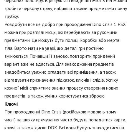
червоних пластиру. В результаті вийде аптечка. З неї можна
зробити червону стрілу, набивши такими предметами повну
трубку.
Роздобути все це добро при проходженні Dino Crisis 1 PSX
можна при розгляді місць, які перебувають за рухомими
предметами. Це можуть бути полиці, коробки або мертві
тіла. Варто мати на увазі, що деталі гри постійно
змінюються. Почавши її заново, повторити пройдений
варіант вже не вдасться. Для знаходження предметів
знадобиться уважно оглядати всі приміщення, а також
відгадувати призначення підказок, ключів і слідів. Успіху
кожної місії сприятиме знання процесу створення нових
предметів, а також уміння користуватися зброєю.
Ключі
При проходженні Dino Crisis (російською мовою в тому
числі) на шляху прямування часто будуть попадатися карти,
ключі, а також диски DDK. Всі вони будуть знаходитися на