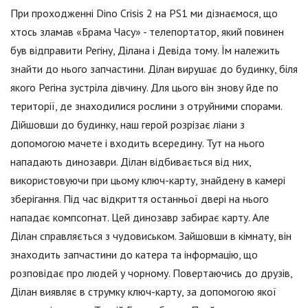
При проходженні Dino Crisis 2 на PS1 ми дізнаємося, що
хтось зламав «Брама Часу» - телепортатор, який повинен
був відправити Регіну, Ділана і Девіда тому. Їм належить
знайти до нього запчастини. Ділан вирушає до будинку, біля
якого Регіна зустріла дівчину. Для цього він знову йде по
території, де знаходилися рослини з отруйними спорами.
Дійшовши до будинку, наш герой розрізає ліани з
допомогою мачете і входить всередину. Тут на нього
нападають динозаври. Ділан відбивається від них,
використовуючи при цьому ключ-карту, знайдену в камері
зберігання. Під час відкриття останньої двері на нього
нападає компсогнат. Цей динозавр забирає карту. Але
Ділан справляється з чудовиськом. Зайшовши в кімнату, він
знаходить запчастини до катера та інформацію, що
розповідає про людей у чорному. Повертаючись до друзів,
Ділан виявляє в струмку ключ-карту, за допомогою якої