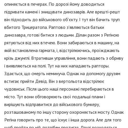
опиняється в печерах. По дорозі йому доводиться
підривати камені і знищувати динозаврів. Але врешті-решт
він підходить до військового об'єкту. І тут він бачить труп
вбитого Трицератопа. Раптово з'являються батьки
динозавра, готові битися з людьми. Ділан разом з Регіною
рятуються від них втечею. Вони забираються в машину, на
якій встановлена гармата, і, відстрілюючись, проїжджають
крізь джунглі. Втративши управління, вони падають з обриву
і виявляються на полі. Тут на них нападають рапторы.
Здається, що смерть неминуча. Однак на допомогу друзям
встигає прийти Девід. Він з вертольота відстрілює
чудовиськ. Після цього наші персонажі перебираються в
місто. Тут вони обговорюють свої подальші плани і
вирішують відправитися до військового бункеру,
розташованому по іншу сторону охороняється мосту. Однак
Регіна говорить про те, що існує і інша дорога. Але для того
щоб пройти по ній, потрібен протигаз. Друзі розходяться.