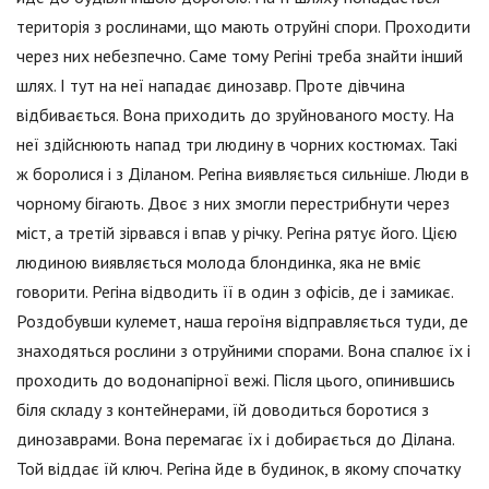
територія з рослинами, що мають отруйні спори. Проходити
через них небезпечно. Саме тому Регіні треба знайти інший
шлях. І тут на неї нападає динозавр. Проте дівчина
відбивається. Вона приходить до зруйнованого мосту. На
неї здійснюють напад три людину в чорних костюмах. Такі
ж боролися і з Діланом. Регіна виявляється сильніше. Люди в
чорному бігають. Двоє з них змогли перестрибнути через
міст, а третій зірвався і впав у річку. Регіна рятує його. Цією
людиною виявляється молода блондинка, яка не вміє
говорити. Регіна відводить її в один з офісів, де і замикає.
Роздобувши кулемет, наша героїня відправляється туди, де
знаходяться рослини з отруйними спорами. Вона спалює їх і
проходить до водонапірної вежі. Після цього, опинившись
біля складу з контейнерами, їй доводиться боротися з
динозаврами. Вона перемагає їх і добирається до Ділана.
Той віддає їй ключ. Регіна йде в будинок, в якому спочатку