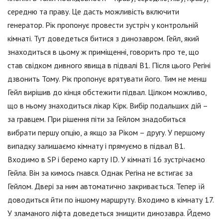
середню та праву. Це дасть можливість включити
генератор. Рік пропонує провести зустріч у контрольній
кімнаті. Тут доведеться битися з динозавром. Гейл, який
знаходиться в цьому ж приміщенні, говорить про те, що
став свідком дивного явища в підвалі В1. Після цього Регіні
дзвонить Тому. Рік пропонує врятувати його. Тим не менш
Гейл вирішив до кінця обстежити підвал. Цілком можливо,
що в ньому знаходиться лікар Кірк. Вибір подальших дій –
за гравцем. При рішення піти за Гейлом знадобиться
вибрати першу опцію, а якщо за Ріком – другу. У першому
випадку залишаємо кімнату і прямуємо в підвал В1.
Входимо в SP і беремо карту ID. У кімнаті 16 зустрічаємо
Гейла. Він за кимось гнався. Однак Регіна не встигає за
Гейлом. Двері за ним автоматично закривається. Тепер їй
доводиться йти по іншому маршруту. Входимо в кімнату 17.
У зламаного ліфта доведеться знищити динозавра. Йдемо