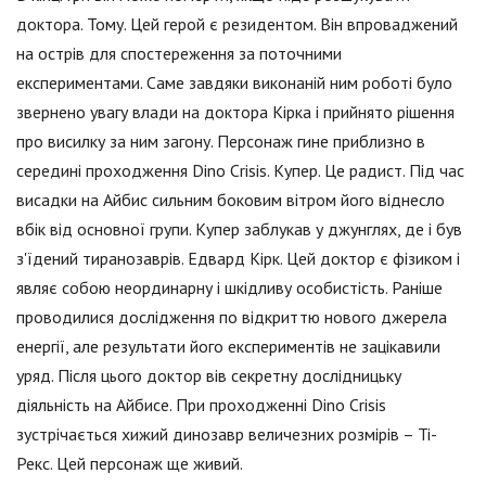
доктора. Тому. Цей герой є резидентом. Він впроваджений
на острів для спостереження за поточними
експериментами. Саме завдяки виконаній ним роботі було
звернено увагу влади на доктора Кірка і прийнято рішення
про висилку за ним загону. Персонаж гине приблизно в
середині проходження Dino Crisis. Купер. Це радист. Під час
висадки на Айбис сильним боковим вітром його віднесло
вбік від основної групи. Купер заблукав у джунглях, де і був
з'їдений тиранозаврів. Едвард Кірк. Цей доктор є фізиком і
являє собою неординарну і шкідливу особистість. Раніше
проводилися дослідження по відкриттю нового джерела
енергії, але результати його експериментів не зацікавили
уряд. Після цього доктор вів секретну дослідницьку
діяльність на Айбисе. При проходженні Dino Crisis
зустрічається хижий динозавр величезних розмірів – Ті-
Рекс. Цей персонаж ще живий.