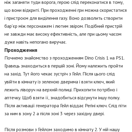
ніж заганяти туди ворога, герою слід переконатися в тому,
що вони відкриті. При проходженні гри можна скористатися
і пристроєм для виділення газу. Воно дозволить створити
бар'єр між персонажем і лютим звіром. Подібний пристрій
не завжди має високу ефективність, але при цьому часом
дуже навіть непогано виручає.
Проходження
Почнемо знайомство з проходженням Dino Crisis 1 на PS1.
Гравець знаходиться в першій зоні. Йому належить пройти
на захід. Тут його чекає зустріч з Гейл. Після цього слід
увійти в кімнату із зеленою дверима і взяти ключ, який
лежить ліворуч на верхній полиці. Прихопити потрібно і
аптечку. Щоб взяти її, знадобиться відсунути іншу полку.
Після активації генератора Гейл віддає Регіні ключ. Слід піти
за ним в зону 2 а після зоні 3 через західну двері.
Після розмови з Гейлом заходимо в кімнату 2. У ній нашу