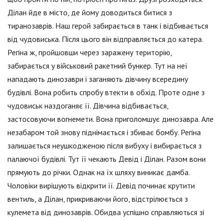
Ділан йде в місто, де йому доводиться битися з
тиранозаврів. Наш герой забирається в танк і відбивається
від чудовиська. Після цього він відправляється до катера.
Регіна ж, пройшовши через заражену територію,
забирається у військовий ракетний бункер. Тут на неї
нападають динозаври і заганяють дівчину всередину
будівлі. Вона робить спробу втекти в обхід. Проте одне з
чудовиськ наздоганяє її. Дівчина відбивається,
застосовуючи вогнемети. Вона приголомшує динозавра. Але
незабаром той знову піднімається і збиває бомбу. Регіна
залишається неушкодженою після вибуху і вибирається з
палаючої будівлі. Тут її чекають Девід і Ділан. Разом вони
прямують до річки. Однак на їх шляху виникає дамба.
Чоловіки вирішують відкрити її. Девід починає крутити
вентиль, а Ділан, прикриваючи його, відстрілюється з
кулемета від динозаврів. Обидва успішно справляються зі