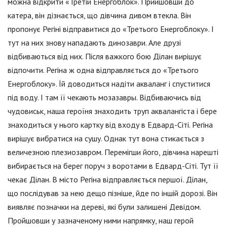
можна відкрити «Третій Енергоблок». Прийшовши до
катера, він дізнається, що дівчина дивом втекла. Він
пропонує Регіні відправитися до «Третього Енергоблоку». І
тут на них знову нападають динозаври. Але друзі
відбиваються від них. Після важкого бою Ділан вирішує
відпочити. Регіна ж одна відправляється до «Третього
Енергоблоку». Їй доводиться надіти акваланг і спуститися
під воду. І там її чекають мозазавры. Відбиваючись від
чудовиськ, наша героїня знаходить труп аквалангіста і бере
знаходиться у нього картку від входу в Едвард-Сіті. Регіна
вирішує вибратися на сушу. Однак тут вона стикається з
величезною плезиозавром. Перемігши його, дівчина нарешті
вибирається на берег поруч з воротами в Едвард-Сіті. Тут її
чекає Ділан. В місто Регіна відправляється першої. Ділан,
що послідував за нею дещо пізніше, йде по іншій дорозі. Він
виявляє позначки на дереві, які були залишені Девідом.
Пройшовши у зазначеному ними напрямку, наш герой