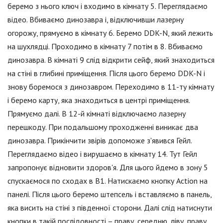
беремо з нього ключ і входимо в кімнату 5. Переглядаємо
відео. Вбиваємо динозавра і, відключивши лазерну
огорожу, прямуємо в кімнату 6. Беремо DDK-N, який лежить
на шухлядці. Проходимо в кімнату 7 потім в 8. Вбиваємо
динозавра. В кімнаті 9 слід відкрити сейф, який знаходиться
на стіні в глибині приміщення. Після цього беремо DDK-N і
знову боремося з динозавром. Переходимо в 11-ту кімнату
і беремо карту, яка знаходиться в центрі приміщення.
Прямуємо далі. В 12-й кімнаті відключаємо лазерну
перешкоду. При подальшому проходженні виникає два
динозавра. Прикінчити звірів допоможе з'явився Гейл.
Переглядаємо відео і вирушаємо в кімнату 14. Тут Гейл
запропонує відновити здоров'я. Для цього йдемо в зону 5
спускаємося по сходах в В1. Натискаємо кнопку Action на
панелі. Після цього беремо штепсель і вставляємо в панель,
яка висить на стіні з південної сторони. Далі слід натиснути
кнопки в такій послідовності – праву, середню, ліву, праву,