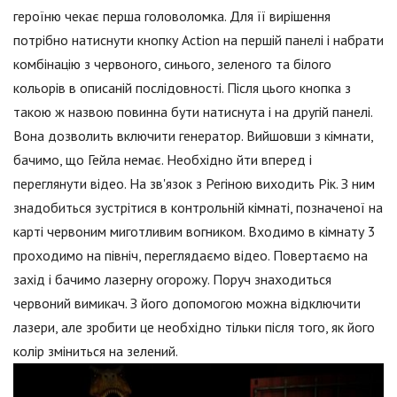
героїню чекає перша головоломка. Для її вирішення
потрібно натиснути кнопку Action на першій панелі і набрати
комбінацію з червоного, синього, зеленого та білого
кольорів в описаній послідовності. Після цього кнопка з
такою ж назвою повинна бути натиснута і на другій панелі.
Вона дозволить включити генератор. Вийшовши з кімнати,
бачимо, що Гейла немає. Необхідно йти вперед і
переглянути відео. На зв'язок з Регіною виходить Рік. З ним
знадобиться зустрітися в контрольній кімнаті, позначеної на
карті червоним миготливим вогником. Входимо в кімнату 3
проходимо на північ, переглядаємо відео. Повертаємо на
захід і бачимо лазерну огорожу. Поруч знаходиться
червоний вимикач. З його допомогою можна відключити
лазери, але зробити це необхідно тільки після того, як його
колір зміниться на зелений.