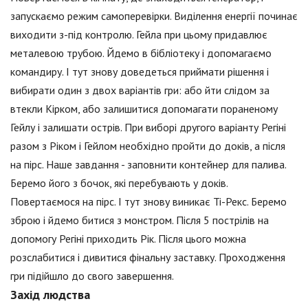
запускаємо режим самоперевірки. Виділення енергії починає
виходити з-під контролю. Гейла при цьому придавлює
металевою трубою. Йдемо в бібліотеку і допомагаємо
командиру. І тут знову доведеться приймати рішення і
вибирати один з двох варіантів гри: або йти слідом за
втекли Кірком, або залишитися допомагати пораненому
Гейлу і залишати острів. При виборі другого варіанту Регіні
разом з Ріком і Гейлом необхідно пройти до доків, а після
на пірс. Наше завдання - заповнити контейнер для палива.
Беремо його з бочок, які перебувають у доків.
Повертаємося на пірс. І тут знову виникає Ті-Рекс. Беремо
зброю і йдемо битися з монстром. Після 5 пострілів на
допомогу Регіні приходить Рік. Після цього можна
розслабитися і дивитися фінальну заставку. Проходження
гри підійшло до свого завершення.
Захід людства