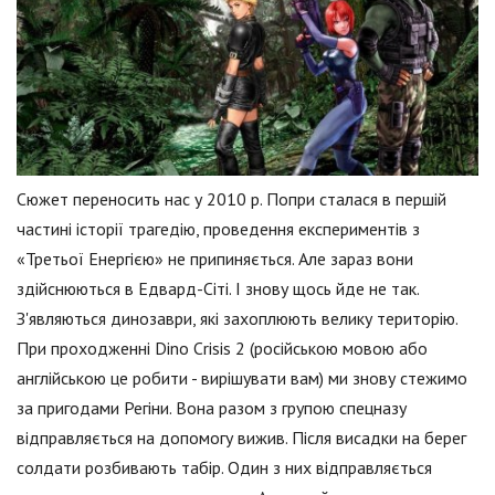
Сюжет переносить нас у 2010 р. Попри сталася в першій
частині історії трагедію, проведення експериментів з
«Третьої Енергією» не припиняється. Але зараз вони
здійснюються в Едвард-Сіті. І знову щось йде не так.
З'являються динозаври, які захоплюють велику територію.
При проходженні Dino Crisis 2 (російською мовою або
англійською це робити - вирішувати вам) ми знову стежимо
за пригодами Регіни. Вона разом з групою спецназу
відправляється на допомогу вижив. Після висадки на берег
солдати розбивають табір. Один з них відправляється