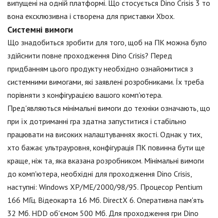
випущені на одній платформі. Що стосується Dino Crisis 3 то
вона ексклюзивна і створена для приставки Xbox.
Системні вимоги
Що знадобиться зробити для того, щоб на ПК можна було
здійснити повне проходження Dino Crisis? Перед
придбанням цього продукту необхідно ознайомитися з
системними вимогами, які заявлені розробниками. Їх треба
порівняти з конфігурацією вашого комп'ютера.
Пред'являються мінімальні вимоги до техніки означають, що
при їх дотриманні гра здатна запуститися і стабільно
працювати на високих налаштуваннях якості. Однак у тих,
хто бажає ультрауровня, конфігурація ПК повинна бути ще
краще, ніж та, яка вказана розробником. Мінімальні вимоги
до комп'ютера, необхідні для проходження Dino Crisis,
наступні: Windows XP/ME/2000/98/95. Процесор Pentium
166 МГц. Відеокарта 16 Мб. DirectX 6. Оперативна пам'ять
32 Мб. HDD об'ємом 500 Мб. Для проходження гри Dino