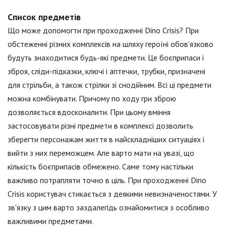
Список предметів
Що може допомогти при проходженні Dino Crisis? При
обстеженні різних комплексів на шляху героїні обов'язково
будуть знаходитися будь-які предмети. Це боєприпаси і
зброя, сліди-підказки, ключі і аптечки, трубки, призначені
для стрільби, а також стрілки зі снодійним. Всі ці предмети
можна комбінувати. Причому по ходу гри зброю
дозволяється вдосконалити. При цьому вміння
застосовувати різні предмети в комплексі дозволить
зберегти персонажам життя в найскладніших ситуаціях і
вийти з них переможцем. Але варто мати на увазі, що
кількість боєприпасів обмежено. Саме тому настільки
важливо потрапляти точно в ціль. При проходженні Dino
Crisis користувач стикається з деякими невизначеностями. У
зв'язку з цим варто заздалегідь ознайомитися з особливо
важливими предметами.