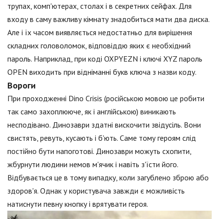
трупах, комп'ютерах, столах і в секретних сейфах. Для
входу в саму важливу кімнату знадобиться мати два диска.
Але і їх часом виявляється недостатньо для вирішення
складних головоломок, відповіддю яких є необхідний
пароль. Наприклад, при коді OXPYEZN і ключі XYZ пароль
OPEN виходить при відніманні букв ключа з назви коду.
Вороги
При проходженні Dino Crisis (російською мовою це робити
так само захоплююче, як і англійською) виникають
несподівано. Динозаври здатні вискочити звідусіль. Вони
свистять, ревуть, кусають і б'ють. Саме тому героям слід
постійно бути напоготові. Динозаври можуть схопити,
жбурнути людини немов м'ячик і навіть з'їсти його.
Відбувається це в тому випадку, коли загублено зброю або
здоров'я. Однак у користувача завжди є можливість
натиснути певну кнопку і врятувати героя.