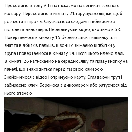
Проходимо в зону VII і натискаємо на вимикач зеленого
кольору. Переходимо в кімнату 21 і зрушуємо ящики, щоб
розчистити прохід. Спускаємося сходами і вбиваємо з
пістолета динозавра. Переглянувши відео, входимо в SR.
Повертаємося в кімнату 15 беремо диск і машинку для
зняття відбитків пальців. В зоні IV знімаємо відбитки у
трупа і повертаємося в кімнату 14. Після цього йдемо далі.
В кімнаті 26 натискаємо на середню, ліву та праву кнопку на
панелі, що знаходиться перед газовою камерою.
Знайомимося з відео і отримуємо карту. Оглядаючи труп і
забираємо ключ. Боремося з динозавром або рятуємося від
нього втечею.