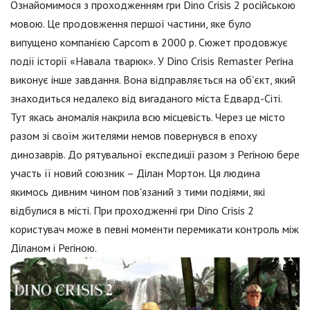
Ознайомимося з проходженням гри Dino Crisis 2 російською
мовою. Це продовження першої частини, яке було
випущено компанією Capcom в 2000 р. Сюжет продовжує
події історії «Навала тварюк». У Dino Crisis Remaster Регіна
виконує інше завдання. Вона відправляється на об'єкт, який
знаходиться недалеко від вигаданого міста Едвард-Сіті.
Тут якась аномалія накрила всю місцевість. Через це місто
разом зі своїм жителями немов повернувся в епоху
динозаврів. До рятувальної експедиції разом з Регіною бере
участь її новий союзник – Ділан Мортон. Ця людина
якимось дивним чином пов'язаний з тими подіями, які
відбулися в місті. При проходженні гри Dino Crisis 2
користувач може в певні моменти перемикати контроль між
Діланом і Регіною.