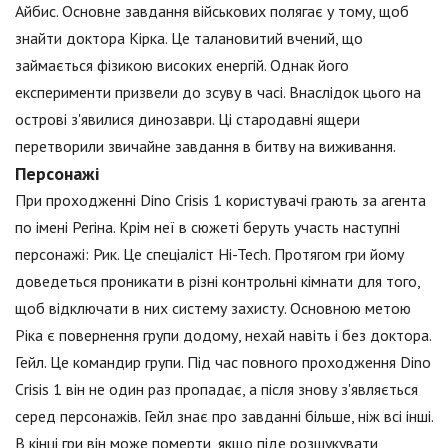
Айбис. Основне завдання військових полягає у тому, щоб
знайти доктора Кірка. Це талановитий вчений, що
займається фізикою високих енергій. Однак його
експерименти призвели до зсуву в часі. Внаслідок цього на
острові з'явилися динозаври. Ці стародавні ящери
перетворили звичайне завдання в битву на виживання.
Персонажі
При проходженні Dino Crisis 1 користувачі грають за агента
по імені Регіна. Крім неї в сюжеті беруть участь наступні
персонажі: Рик. Це спеціаліст Hi-Tech. Протягом гри йому
доведеться проникати в різні контрольні кімнати для того,
щоб відключати в них систему захисту. Основною метою
Ріка є повернення групи додому, нехай навіть і без доктора.
Гейл. Це командир групи. Під час повного проходження Dino
Crisis 1 він не один раз пропадає, а після знову з'являється
серед персонажів. Гейл знає про завданні більше, ніж всі інші.
В кінці гри він може померти, якщо піде розшукувати