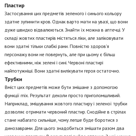
Пластир
Застосування цих предметів зеленого і синього кольору
здатне зупинити кров. Однак варто мати на увазі, що вони
дуже швидко відвалюються. Знайти їх можна в аптечці. У
складі жовтих пластирів містяться ліки, але заліковувати
вони здатні тільки слабкі рани. Повністю здоров'я
персонажу вони не повернуть, але при цьому є більш
ефективними, ніж зелені і сині. Червоні пластирі
найпотужніші. Вони здатні вилікувати героя остаточно.
Трубки
Вміст цих предметів може бути змішане з допомогою
функції mix. Результат деколи просто приголомшливий.
Наприклад, змішування жовтого пластиру і зеленої трубки
дозволяє отримати червоний пластир. Снодійне в стрілах
стане набагато сильніше, чому легше буде боротися з
динозаврами. Для цього знадобиться змішати разом два