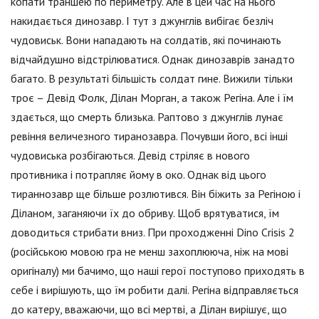
копати траншею по периметру. Але в цей час на нього
накидається динозавр. І тут з джунглів вибігає безліч
чудовиськ. Вони нападають на солдатів, які починають
відчайдушно відстрілюватися. Однак динозаврів занадто
багато. В результаті більшість солдат гине. Вижили тільки
троє – Девід Фолк, Ділан Морган, а також Регіна. Але і їм
здається, що смерть близька. Раптово з джунглів лунає
ревіння величезного тиранозавра. Почувши його, всі інші
чудовиська розбігаються. Девід стріляє в нового
противника і потрапляє йому в око. Однак від цього
тираннозавр ще більше розлютився. Він біжить за Регіною і
Діланом, заганяючи їх до обриву. Щоб врятуватися, їм
доводиться стрибати вниз. При проходженні Dino Crisis 2
(російською мовою гра не менш захоплююча, ніж на мові
оригіналу) ми бачимо, що наші герої поступово приходять в
себе і вирішують, що їм робити далі. Регіна відправляється
до катеру, вважаючи, що всі мертві, а Ділан вирішує, що