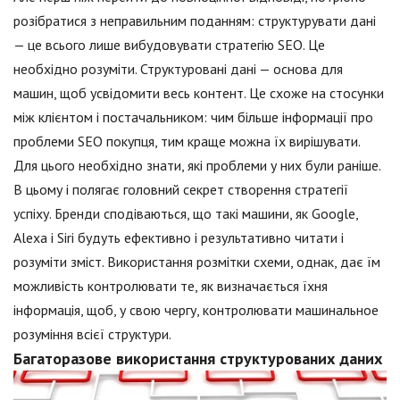
розібратися з неправильним поданням: структурувати дані
— це всього лише вибудовувати стратегію SEO. Це
необхідно розуміти. Структуровані дані — основа для
машин, щоб усвідомити весь контент. Це схоже на стосунки
між клієнтом і постачальником: чим більше інформації про
проблеми SEO покупця, тим краще можна їх вирішувати.
Для цього необхідно знати, які проблеми у них були раніше.
В цьому і полягає головний секрет створення стратегії
успіху. Бренди сподіваються, що такі машини, як Google,
Alexa і Siri будуть ефективно і результативно читати і
розуміти зміст. Використання розмітки схеми, однак, дає їм
можливість контролювати те, як визначається їхня
інформація, щоб, у свою чергу, контролювати машинальное
розуміння всієї структури.
Багаторазове використання структурованих даних