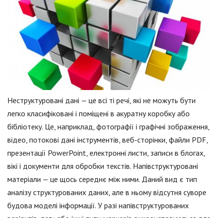
Неструктуровані дані — це всі ті речі, які не можуть бути
легко класифіковані і поміщені в акуратну коробку або
бібліотеку. Це, наприклад, фотографії і графічні зображення,
відео, потокові дані інструментів, веб-сторінки, файли PDF,
презентації PowerPoint, електронні листи, записи в блогах,
вікі і документи для обробки текстів. Напівструктуровані
матеріали — це щось середнє між ними. Даний вид є тип
аналізу структурованих даних, але в ньому відсутня суворе
будова моделі інформації. У разі напівструктурованих