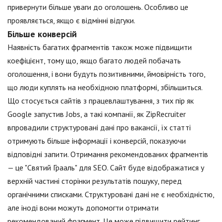
привернути більше уваги до оголошень. Особливо це
проявляється, якщо є відмінні відгуки.
Більше конверсій
Наявність багатих фрагментів також може підвищити
коефіцієнт, тому що, якщо багато людей побачать
оголошення, і вони будуть позитивними, ймовірність того,
що люди куплять на необхідною платформі, збільшиться.
Що стосується сайтів з працевлаштування, з тих пір як
Google запустив Jobs, а такі компанії, як ZipRecruiter
впровадили структуровані дані про вакансії, їх статті
отримують більше інформації і конверсій, показуючи
відповідні запити. Отримання рекомендованих фрагментів
— це "Святий Грааль" для SEO. Сайт буде відображатися у
верхній частині сторінки результатів пошуку, перед
органічними списками. Структуровані дані не є необхідністю,
але іноді вони можуть допомогти отримати
рекомендований фрагмент. Це може підвищити рейтинг