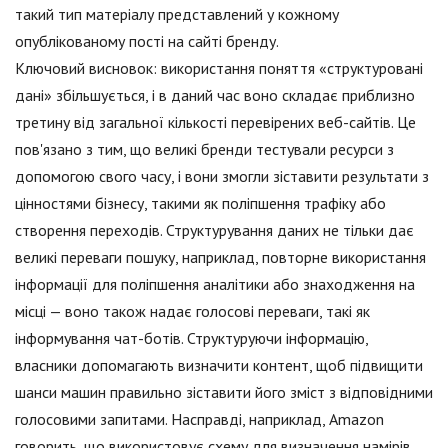
такий тип матеріалу представлений у кожному
опублікованому пості на сайті бренду.
Ключовий висновок: використання поняття «структуровані
дані» збільшується, і в даний час воно складає приблизно
третину від загальної кількості перевірених веб-сайтів. Це
пов'язано з тим, що великі бренди тестували ресурси з
допомогою свого часу, і вони змогли зіставити результати з
цінностями бізнесу, такими як поліпшення трафіку або
створення переходів. Структурування даних не тільки дає
великі переваги пошуку, наприклад, повторне використання
інформації для поліпшення аналітики або знаходження на
місці — воно також надає голосові переваги, такі як
інформування чат-ботів. Структуруючи інформацію,
власники допомагають визначити контент, щоб підвищити
шанси машин правильно зіставити його зміст з відповідними
голосовими запитами. Насправді, наприклад, Amazon
говорить, що використовує схему для визначення намірів