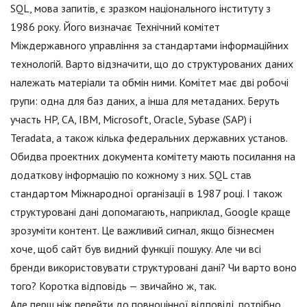
SQL, мова запитів, є зразком національного інституту з
1986 року. Його визначає Технічний комітет
Міждержавного управління за стандартами інформаційних
технологій. Варто відзначити, що до структурованих даних
належать матеріали та обмін ними. Комітет має дві робочі
групи: одна для баз даних, а інша для метаданих. Беруть
участь HP, CA, IBM, Microsoft, Oracle, Sybase (SAP) і
Teradata, а також кілька федеральних державних установ.
Обидва проектних документа комітету мають посилання на
додаткову інформацію по кожному з них. SQL став
стандартом Міжнародної організації в 1987 році. І також
структуровані дані допомагають, наприклад, Google краще
зрозуміти контент. Це важливий сигнал, якщо бізнесмен
хоче, щоб сайт був видний функції пошуку. Але чи всі
бренди використовувати структуровані дані? Чи варто воно
того? Коротка відповідь — звичайно ж, так.
Але перш ніж перейти до повноцінної відповіді, потрібно