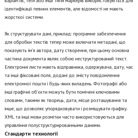
варіантів, теги або інші типи маркерів використовуються для
ідентифікації певних елементів, але відомості не мають
жорсткої системи.
Як структурувати дані, приклад: програмне забезпечення
для обробки текстів тепер може включати метадані, що
показують ім'я автора, дату створення, при цьому основна
частина документа являє собою неструктурований текст.
Електронні листи мають відправника, одержувача, дату, час
та інші фіксовані поля, додані до змісту повідомлення
електронної пошти і будь-яких вкладень. Фотографії або
інші графічні об'єкти можуть бути помічені ключовими
словами, такими як творець, дата, місце розташування та
інше, що дозволяє упорядковувати і розміщувати графіку.
XML та інші мови розмітки часто використовуються для
управління полуструктурированными даними.
Стандарти технології