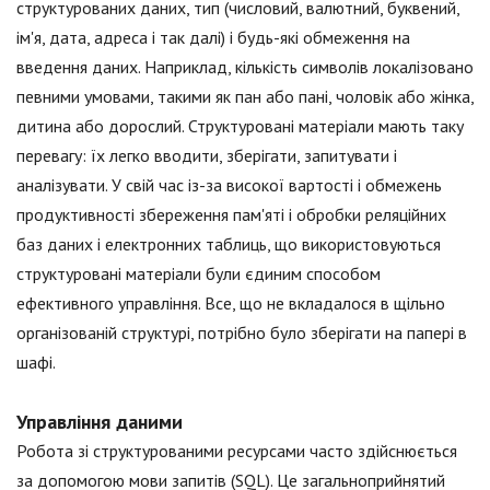
структурованих даних, тип (числовий, валютний, буквений,
ім'я, дата, адреса і так далі) і будь-які обмеження на
введення даних. Наприклад, кількість символів локалізовано
певними умовами, такими як пан або пані, чоловік або жінка,
дитина або дорослий. Структуровані матеріали мають таку
перевагу: їх легко вводити, зберігати, запитувати і
аналізувати. У свій час із-за високої вартості і обмежень
продуктивності збереження пам'яті і обробки реляційних
баз даних і електронних таблиць, що використовуються
структуровані матеріали були єдиним способом
ефективного управління. Все, що не вкладалося в щільно
організованій структурі, потрібно було зберігати на папері в
шафі.
Управління даними
Робота зі структурованими ресурсами часто здійснюється
за допомогою мови запитів (SQL). Це загальноприйнятий