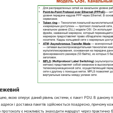
ежевий
ею, якою оперує даний рівень системи, є пакет PDU. В даному п
адреси і доставка пакетів здійснюється поадресно, причому ко
 протоколу є можливість знаходити маршрут через практично буд