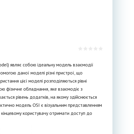
odel) являє собою ідеальну модель взаємодії
помогою даної моделі різні пристрої, що
истання цієї моделі розподіляються рівні
ою фізичне обладнання, яке взаємодіє з
ається рівень додатків, на якому здійснюється
актично модель OSI є візуальним представленням
ь кінцевому користувачу отримати доступ до