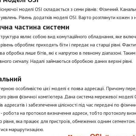
 існуючої моделі OSI складається з семи рівнів: Фізичний. Канал
 уявлень. Рівень додатків моделі OSI. Варто розглянути кожен з 
ична частина системи
труктура являє собою вид комутаційного обладнання, яке включа
рівень обробляє приходять біти і передає на старші рівні. Факт
а обробка лише бітів, які є напругою в певному діапазоні. Таки
вного сигналу. Надалі займаються обробкою даних верхні рівні.
альний
ерною особливістю цієї моделі є поява адресації. Причому пер
ого рівня фізичної комп'ютера. Дана система мережевої моделі 
в адресатів і забезпечення цілісності під час передачі по фізич
- робота на протокол визначення адреси, тобто протоколу визн
о рівня, яка працює для пристроїв, обмежених одним сегментом. 
ися маршрутизацією.