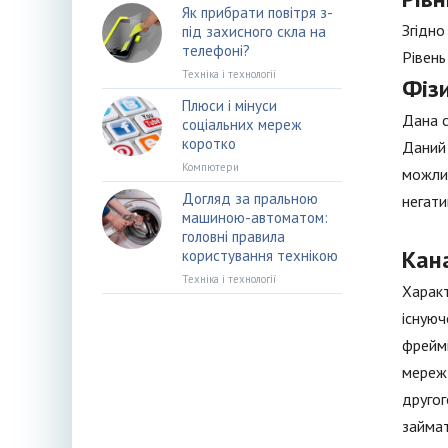
Як прибрати повітря з-
Згідно
під захисного скла на
телефоні?
Рівень
Техніка і технології
Фіз
Плюси і мінуси
Дана с
соціальних мереж
коротко
Даний 
Компютери
можлив
Догляд за пральною
негати
машиною-автоматом:
головні правила
Кан
користування технікою
Техніка і технології
Характ
існуюч
фреймі
мереж 
другог
займат