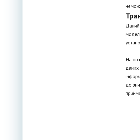
неможл
Тра
Даний 
моделі
устано
На пот
даних 
інформ
до зни
прийм