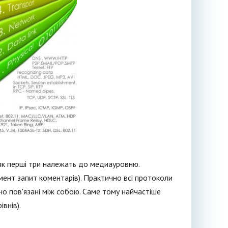
с як перші три належать до медиауровню.
ент запит коментарів). Практично всі протоколи
сно пов'язані між собою. Саме тому найчастіше
внів).