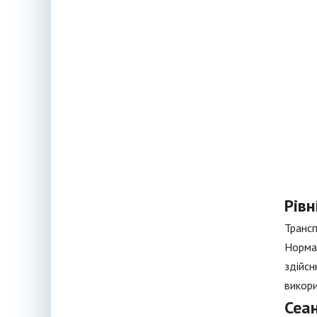
Рівн
Трансп
Нормал
здійсн
викори
Сеа