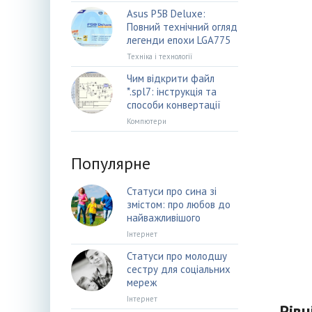
Asus P5B Deluxe:
Повний технічний огляд
легенди епохи LGA775
Техніка і технології
Чим відкрити файл
*.spl7: інструкція та
способи конвертації
Компютери
Популярне
Статуси про сина зі
змістом: про любов до
найважливішого
Інтернет
Статуси про молодшу
сестру для соціальних
мереж
Інтернет
Рівн