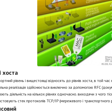
і хоста
ортний рівень і вищестоящі відносять до рівнів хоста, в той ча
ьна реалізація здійснюється виключно за допомогою RFC (докум
юють діяльність на кількох рівнях одночасно. виходячи з чого ті
стовують стек протоколів TCP/IP (мережевого і транспортного рі
нсовий