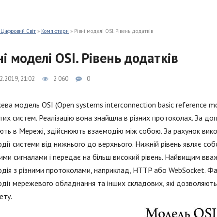
 Цифровий Світ
»
Компютери
» Рівні моделі OSI. Рівень додатків
ні моделі OSI. Рівень додатків
2.2019, 21:02
2 060
0
ва модель OSI (Open systems interconnection basic reference m
тих систем. Реалізацію вона знайшла в різних протоколах. За до
ть в Мережі, здійснюють взаємодію між собою. За рахунок викор
дії системи від нижнього до верхнього. Нижній рівень являє соб
ими сигналами і передає на більш високий рівень. Найвищим вваж
дія з різними протоколами, наприклад, HTTP або WebSocket. Ф
дії мережевого обладнання та інших складових, які дозволяют
ету.