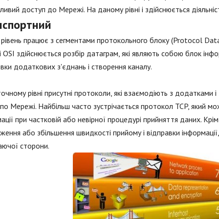
ивий доступ до Мережі. На даному рівні і здійснюється діяльн
нспортний
рівень працює з сегментами протокольного блоку (Protocol Data
 OSI здійснюється розбір датаграм, які являють собою блок інф
вки додаткових з'єднань і створення каналу.
очному рівні присутні протоколи, які взаємодіють з додатками і
по Мережі. Найбільш часто зустрічається протокол TCP, який м
ації при частковій або невірної процедурі прийняття даних. Крі
ження або збільшення швидкості прийому і відправки інформації
аючої сторони.