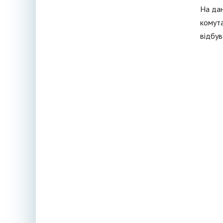
На дан
комута
відбув