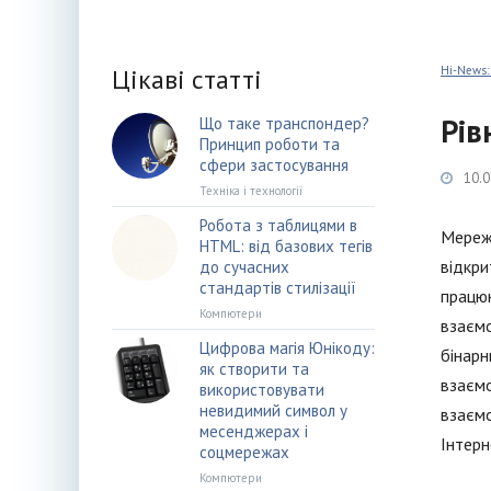
Цікаві статті
Hi-News:
Рів
Що таке транспондер?
Принцип роботи та
сфери застосування
10.0
Техніка і технології
Робота з таблицями в
Мереже
HTML: від базових тегів
відкри
до сучасних
стандартів стилізації
працюю
Компютери
взаємо
Цифрова магія Юнікоду:
бінарн
як створити та
взаємо
використовувати
невидимий символ у
взаємо
месенджерах і
Інтерн
соцмережах
Компютери