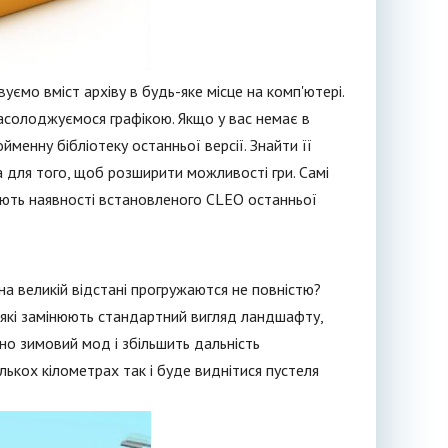
ємо вміст архіву в будь-яке місце на комп'ютері.
насолоджуємося графікою. Якщо у вас немає в
менну бібліотеку останньої версії. Знайти її
а для того, щоб розширити можливості гри. Самі
ають наявності встановленого CLEO останньої
на великій відстані прогружаются не повністю?
 які замінюють стандартний вигляд ландшафту,
сно зимовий мод і збільшить дальність
ількох кілометрах так і буде виднітися пустеля