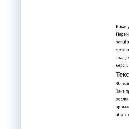
Викачу
Перемі
папці 
можна 
кращі 
версії.
Тек
Збільш
Така п
рослин
промал
або тр