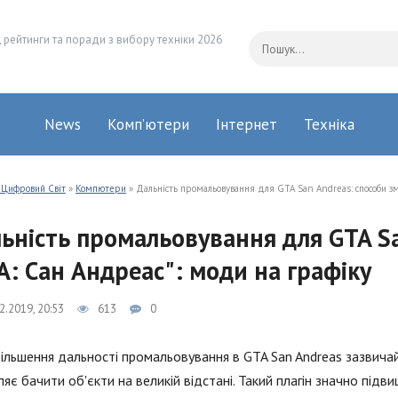
 рейтинги та поради з вибору техніки 2026
News
Комп’ютери
Інтернет
Техніка
 Цифровий Світ
»
Компютери
» Дальність промальовування для GTA San Andreas: способи змі
ьність промальовування для GTA Sa
А: Сан Андреас": моди на графіку
2.2019, 20:53
613
0
ільшення дальності промальовування в GTA San Andreas зазвичай
яє бачити об'єкти на великій відстані. Такий плагін значно підвищ