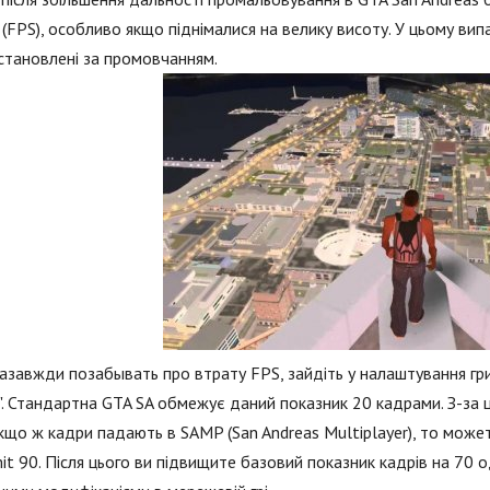
 (FPS), особливо якщо піднімалися на велику висоту. У цьому в
становлені за промовчанням.
завжди позабывать про втрату FPS, зайдіть у налаштування гри
". Стандартна GTA SA обмежує даний показник 20 кадрами. З-за ц
Якщо ж кадри падають в SAMP (San Andreas Multiplayer), то может
mit 90. Після цього ви підвищите базовий показник кадрів на 7