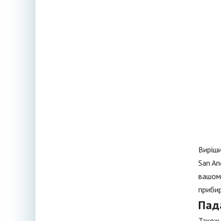
Виріши
San An
вашому
прибир
Пад
Також 