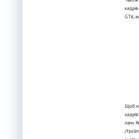
кадрів
GTA, в
Щоб на
кадрів
лаги. 
/fpsli