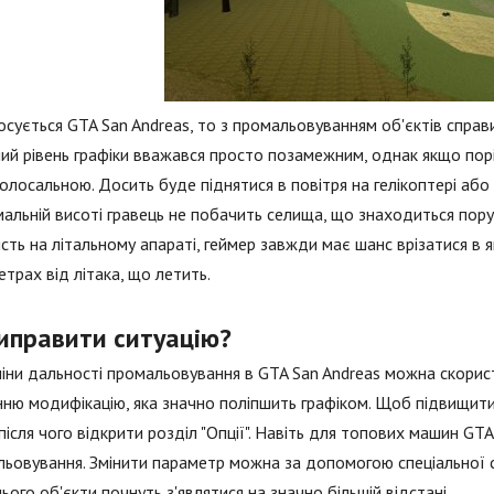
сується GTA San Andreas, то з промальовуванням об'єктів справи
ий рівень графіки вважався просто позамежним, однак якщо порі
олосальною. Досить буде піднятися в повітря на гелікоптері або в
альній висоті гравець не побачить селища, що знаходиться поруч
сть на літальному апараті, геймер завжди має шанс врізатися в 
етрах від літака, що летить.
виправити ситуацію?
іни дальності промальовування в GTA San Andreas можна скорис
ню модифікацію, яка значно поліпшить графіком. Щоб підвищити
після чого відкрити розділ "Опції". Навіть для топових машин 
ьовування. Змінити параметр можна за допомогою спеціальної с
цього об'єкти почнуть з'являтися на значно більшій відстані.