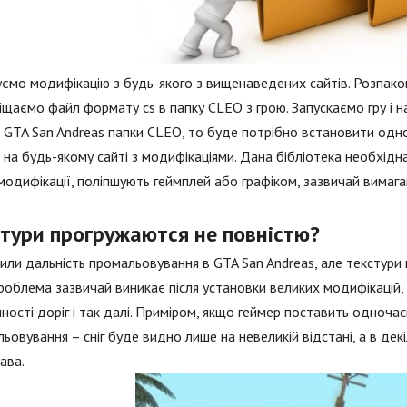
ємо модифікацію з будь-якого з вищенаведених сайтів. Розпакову
щаємо файл формату cs в папку CLEO з грою. Запускаємо гру і 
з GTA San Andreas папки CLEO, то буде потрібно встановити одной
на будь-якому сайті з модифікаціями. Дана бібліотека необхідн
модифікації, поліпшують геймплей або графіком, зазвичай вимаг
стури прогружаются не повністю?
или дальність промальовування в GTA San Andreas, але текстури 
роблема зазвичай виникає після установки великих модифікацій,
ності доріг і так далі. Приміром, якщо геймер поставить одноча
ьовування – сніг буде видно лише на невеликій відстані, а в дек
ава.