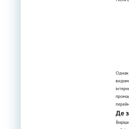
Однак 
видимо
інтерн
промал
перейн
Де 
Виріши