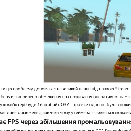
ти цю проблему допомагає невеликий плагін під назвою Stream 
dreas встановлено обмеження на споживання оперативної пам'яті
 комп'ютері буде 16 гігабайт ОЗУ – гра все одно не буде спожива
ає дане обмеження, завдяки чому у геймера з'являється можливі
ає FPS через збільшення промальовуванн
після збільшення дальності промальовування в GTA San Andreas 