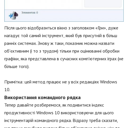
Після цього відобразиться вікно з заголовком «Гри», дуже
нагадує той самий інструмент, який був присутній в більш
ранніх системах. Знову ж таки, показник можна назвати
об'єктивним (і то з трудом) тільки при оцінюванні обробки
графіки, яка представлена в сучасних комп'ютерних іграх (не
більше того).
Примітка: цей метод працює не у всіх редакціях Windows
10.
Використання командного рядка
Тепер давайте розберемося, як подивитися індекс
продуктивності Windows 10 використовуючи для цього
інструментарій командного рядка. Відразу треба сказати,
що при цьому буде видана більш об'єктивна оцінка, ніж та,