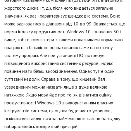
базовим «залізним» компонентів (ЦП, ПАМ'ЯТІ, відеокарті,
жорсткого диска і т. д.), після чого видається загальне
значення, як раз і характеризує швидкодію системи. Воно
може варіюватися в діапазоні від 10 до 99. Вважається, що
норма індексу продуктивності Windows 10 - значення 30 і
вище, тобто комп'ютери з такими показниками нормально
працюють з більшістю розрахованих саме на поточну
систему програм. Але при установці ПО, потребує
підвищеного використання системних ресурсів, індекс
повинен мати більш високі значення. Однак тут є один
суттєвий недолік. Справа в тому, що кінцевий бал
усередненим можна назвати лише з дуже великою
натяжкою. Якщо мова йде про те, як дізнатися оцінку
продуктивності Windows 10 з використанням власних
інструментів системи, ця оцінка буде чисто умовною,
оскільки виставляється за найменшою кількістю балів, яку
набирає якийсь конкретний пристрій.