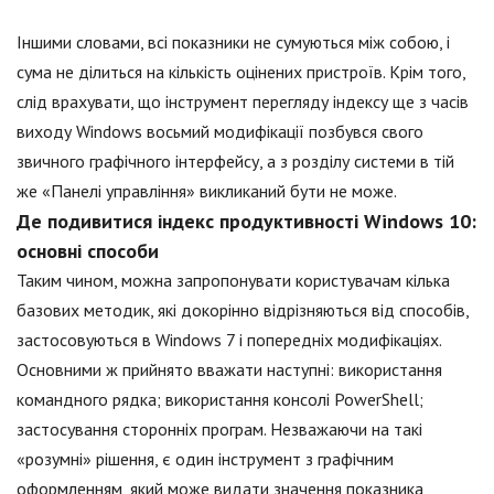
Іншими словами, всі показники не сумуються між собою, і
сума не ділиться на кількість оцінених пристроїв. Крім того,
слід врахувати, що інструмент перегляду індексу ще з часів
виходу Windows восьмий модифікації позбувся свого
звичного графічного інтерфейсу, а з розділу системи в тій
же «Панелі управління» викликаний бути не може.
Де подивитися індекс продуктивності Windows 10:
основні способи
Таким чином, можна запропонувати користувачам кілька
базових методик, які докорінно відрізняються від способів,
застосовуються в Windows 7 і попередніх модифікаціях.
Основними ж прийнято вважати наступні: використання
командного рядка; використання консолі PowerShell;
застосування сторонніх програм. Незважаючи на такі
«розумні» рішення, є один інструмент з графічним
оформленням, який може видати значення показника