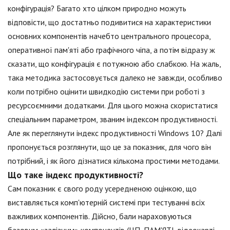
конфігурація? Багато хто цілком природно можуть
відповісти, що достатньо подивитися на характеристики
основних компонентів начебто центрального процесора,
оперативної пам'яті або графічного чіпа, а потім відразу ж
сказати, що конфігурація є потужною або слабкою. На жаль,
така методика застосовується далеко не завжди, особливо
коли потрібно оцінити швидкодію системи при роботі з
ресурсоємними додатками. Для цього можна скористатися
спеціальним параметром, званим індексом продуктивності.
Але як переглянути індекс продуктивності Windows 10? Далі
пропонується розглянути, що це за показник, для чого він
потрібний, і як його дізнатися кількома простими методами.
Що таке індекс продуктивності?
Сам показник є свого роду усередненою оцінкою, що
виставляється комп'ютерній системі при тестуванні всіх
важливих компонентів. Дійсно, бали нараховуються