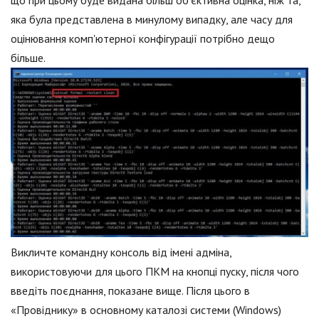
яка була представлена в минулому випадку, але часу для
оцінювання комп'ютерної конфігурації потрібно дещо
більше.
Викличте командну консоль від імені адміна,
використовуючи для цього ПКМ на кнопці пуску, після чого
введіть поєднання, показане вище. Після цього в
«Провіднику» в основному каталозі системи (Windows)