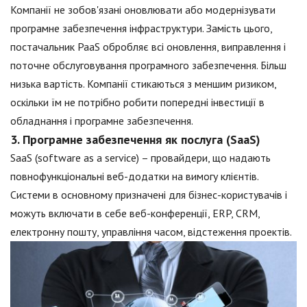
Компанії не зобов'язані оновлювати або модернізувати
програмне забезпечення інфраструктури. Замість цього,
постачальник PaaS обробляє всі оновлення, виправлення і
поточне обслуговування програмного забезпечення. Більш
низька вартість. Компанії стикаються з меншим ризиком,
оскільки їм не потрібно робити попередні інвестиції в
обладнання і програмне забезпечення.
3. Програмне забезпечення як послуга (SaaS)
SaaS (software as a service) – провайдери, що надають
повнофункціональні веб-додатки на вимогу клієнтів.
Системи в основному призначені для бізнес-користувачів і
можуть включати в себе веб-конференції, ERP, CRM,
електронну пошту, управління часом, відстеження проектів.