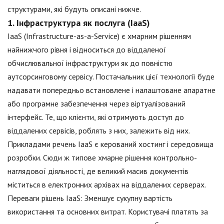
структурами, які будуть описані нижче.
1. Інфраструктура як послуга (IaaS)
IaaS (Infrastructure-as-a-Service) є хмарним рішенням
найнижчого рівня і відноситься до віддаленої
обчислювальної інфраструктури як до повністю
аутсорсинговому сервісу. Постачальник цієї технології буде
надавати попередньо встановлене і налаштоване апаратне
або програмне забезпечення через віртуалізований
інтерфейс. Те, що клієнти, які отримують доступ до
віддалених сервісів, роблять з них, залежить від них.
Прикладами речень IaaS є керований хостинг і середовища
розробки. Сюди ж типове хмарне рішення контрольно-
наглядової діяльності, де великий масив документів
міститься в електронних архівах на віддалених серверах.
Переваги рішень IaaS: Зменшує сукупну вартість
використання та основних витрат. Користувачі платять за