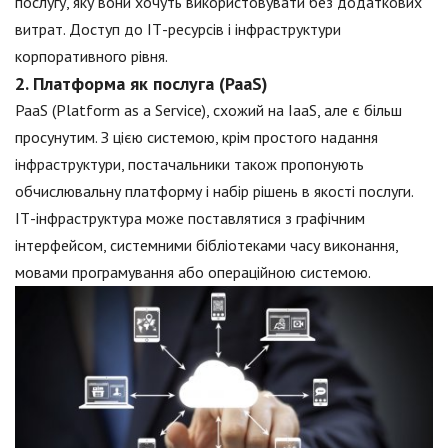
послугу, яку вони хочуть використовувати без додаткових
витрат. Доступ до ІТ-ресурсів і інфраструктури
корпоративного рівня.
2. Платформа як послуга (PaaS)
PaaS (Platform as a Service), схожий на IaaS, але є більш
просунутим. З цією системою, крім простого надання
інфраструктури, постачальники також пропонують
обчислювальну платформу і набір рішень в якості послуги.
ІТ-інфраструктура може поставлятися з графічним
інтерфейсом, системними бібліотеками часу виконання,
мовами програмування або операційною системою.