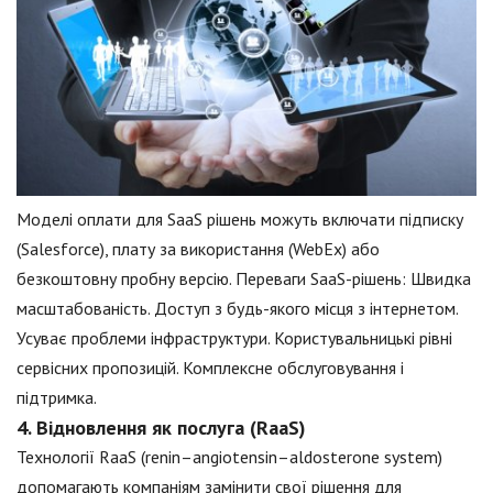
Моделі оплати для SaaS рішень можуть включати підписку
(Salesforce), плату за використання (WebEx) або
безкоштовну пробну версію. Переваги SaaS-рішень: Швидка
масштабованість. Доступ з будь-якого місця з інтернетом.
Усуває проблеми інфраструктури. Користувальницькі рівні
сервісних пропозицій. Комплексне обслуговування і
підтримка.
4. Відновлення як послуга (RaaS)
Технології RaaS (renin–angiotensin–aldosterone system)
допомагають компаніям замінити свої рішення для