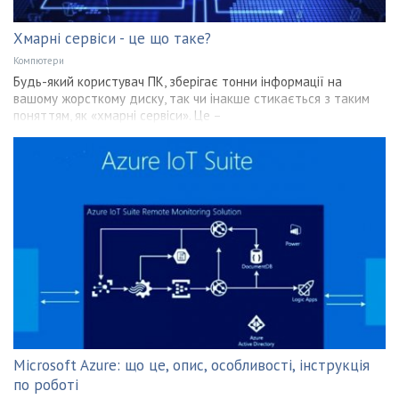
Хмарні сервіси - це що таке?
Компютери
Будь-який користувач ПК, зберігає тонни інформації на
вашому жорсткому диску, так чи інакше стикається з таким
поняттям, як «хмарні сервіси». Це –
Microsoft Azure: що це, опис, особливості, інструкція
по роботі