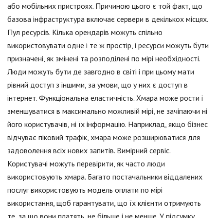
або мобільних пристроях. Причиною цього є той факт, що
базова інфраструктура включає сервери в декількох місцях.
Пул ресурсів. Кілька орендарів можуть спільно
використовувати одне і те ж простір, і ресурси можуть бути
призначені, як змінені та розподілені по мірі необхідності.
Люди можуть бути де завгодно в світі і при цьому мати
рівний доступ з іншими, за умови, що у них є доступ в
інтернет. Функціональна еластичність. Хмара може рости і
зменшуватися в максимально можливій мірі, не зачіпаючи ні
його користувачів, ні їх інформацію. Наприклад, якщо бізнес
відчуває піковий трафік, хмара може розширюватися для
задоволення всіх нових запитів. Вимірний сервіс.
Користувачі можуть перевірити, як часто люди
використовують хмара. Багато постачальники віддалених
послуг використовують модель оплати по мірі
використання, щоб гарантувати, що їх клієнти отримують
те, за що вони платять, не більше і не менше. У підсумку