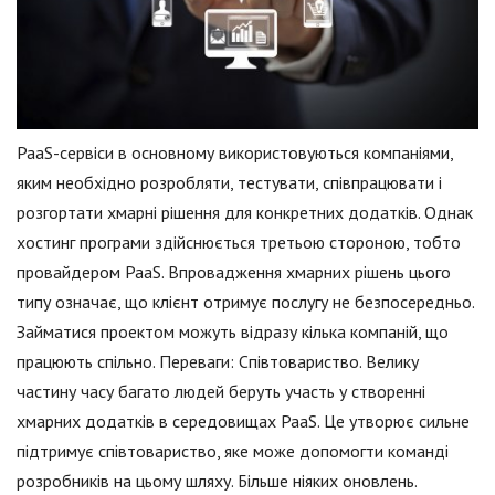
PaaS-сервіси в основному використовуються компаніями,
яким необхідно розробляти, тестувати, співпрацювати і
розгортати хмарні рішення для конкретних додатків. Однак
хостинг програми здійснюється третьою стороною, тобто
провайдером PaaS. Впровадження хмарних рішень цього
типу означає, що клієнт отримує послугу не безпосередньо.
Займатися проектом можуть відразу кілька компаній, що
працюють спільно. Переваги: Співтовариство. Велику
частину часу багато людей беруть участь у створенні
хмарних додатків в середовищах PaaS. Це утворює сильне
підтримує співтовариство, яке може допомогти команді
розробників на цьому шляху. Більше ніяких оновлень.