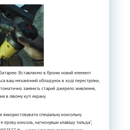
 батарею. Вставляємо в броню новий елемент
ься ваш механічний обладунок в ході перестрілки,
 автоматично замінить старий джерело живлення,
ня в лівому куті екрану.
е використовувати спеціальну консольну
 ігрову консоль, натиснувши клавішу тильда",