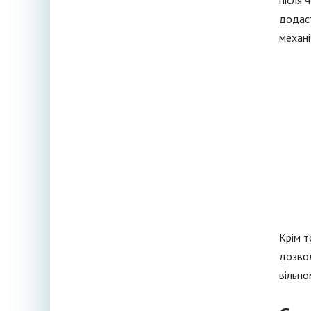
після 
додаст
механі
Крім т
дозвол
вільно