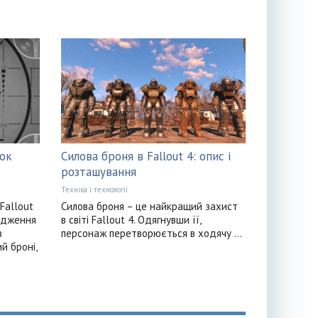
лок
Силова броня в Fallout 4: опис і
розташування
Техніка і технології
Fallout
Силова броня – це найкращий захист
одження
в світі Fallout 4. Одягнувши її,
в
персонаж перетворюється в ходячу ...
й броні,