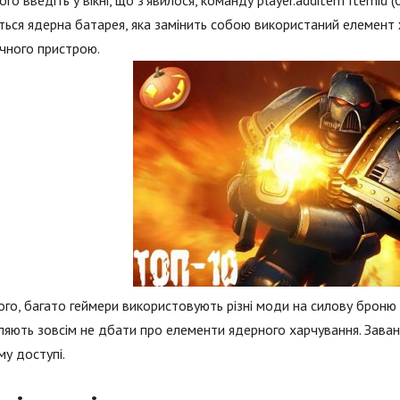
чого введіть у вікні, що з'явилося, команду player.additem Itemid
ься ядерна батарея, яка замінить собою використаний елемент 
чного пристрою.
ого, багато геймери використовують різні моди на силову броню д
яють зовсім не дбати про елементи ядерного харчування. Завант
му доступі.