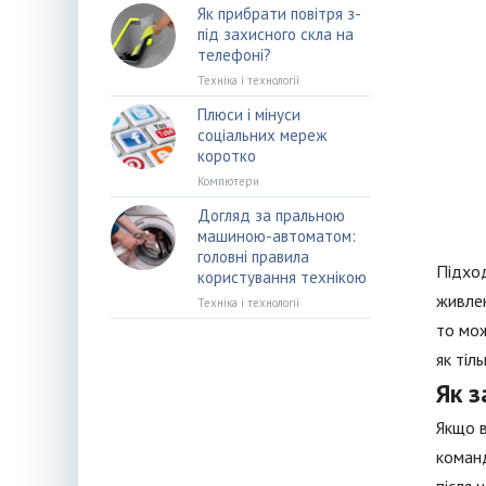
Як прибрати повітря з-
під захисного скла на
телефоні?
Техніка і технології
Плюси і мінуси
соціальних мереж
коротко
Компютери
Догляд за пральною
машиною-автоматом:
головні правила
Підход
користування технікою
живлен
Техніка і технології
то мож
як тіл
Як 
Якщо в
команд