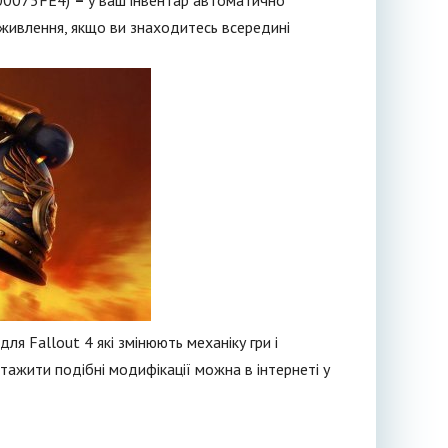
 (00075FE4)
–
у ваш інвентар автоматично
живлення, якщо ви знаходитесь всередині
ля Fallout 4 які змінюють механіку гри і
ажити подібні модифікації можна в інтернеті у