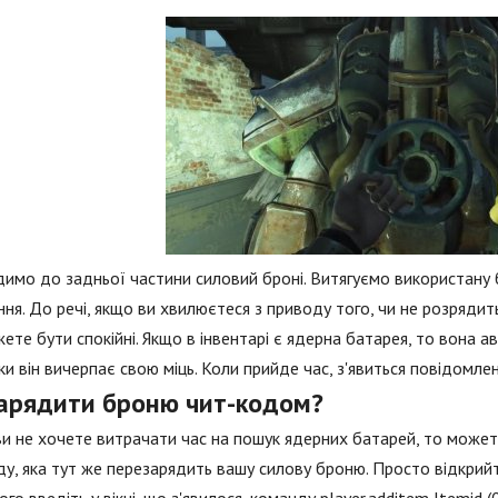
имо до задньої частини силовий броні. Витягуємо використану
ня. До речі, якщо ви хвилюєтеся з приводу того, чи не розрядит
ете бути спокійні. Якщо в інвентарі є ядерна батарея, то вона
ьки він вичерпає свою міць. Коли прийде час, з'явиться повідомлен
зарядити броню чит-кодом?
и не хочете витрачати час на пошук ядерних батарей, то может
у, яка тут же перезарядить вашу силову броню. Просто відкрийте