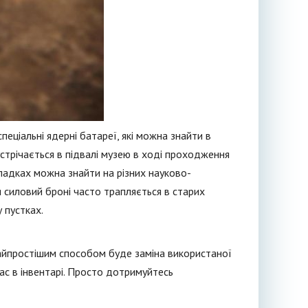
еціальні ядерні батареї, які можна знайти в
стрічається в підвалі музею в ході проходження
ипадках можна знайти на різних науково-
я силовий броні часто трапляється в старих
 пустках.
найпростішим способом буде заміна використаної
ас в інвентарі. Просто дотримуйтесь