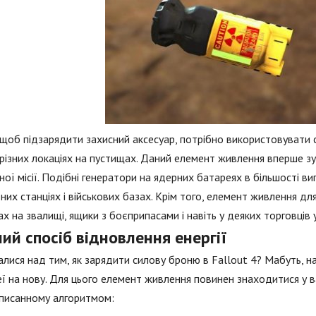
щоб підзарядити захисний аксесуар, потрібно використовувати сп
різних локаціях на пустищах. Даний елемент живлення вперше зу
ої місії. Подібні генератори на ядерних батареях в більшості в
них станціях і військових базах. Крім того, елемент живлення дл
х на звалищі, ящики з боєприпасами і навіть у деяких торговців у
ий спосіб відновлення енергії
лися над тим, як зарядити силову броню в Fallout 4? Мабуть, 
ї на нову. Для цього елемент живлення повинен знаходитися у в
писанному алгоритмом: