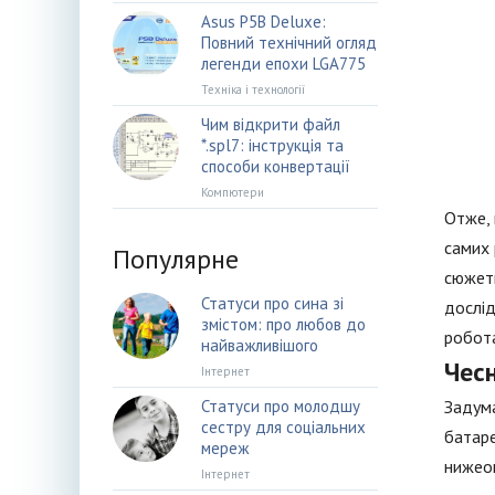
Asus P5B Deluxe:
Повний технічний огляд
легенди епохи LGA775
Техніка і технології
Чим відкрити файл
*.spl7: інструкція та
способи конвертації
Компютери
Отже, 
самих 
Популярне
сюжетн
Статуси про сина зі
дослід
змістом: про любов до
робота
найважливішого
Чесн
Інтернет
Статуси про молодшу
Задума
сестру для соціальних
батаре
мереж
нижео
Інтернет