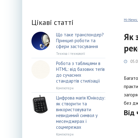
Цікаві статті
Hi-News:
Як 
Що таке транспондер?
Принцип роботи та
рек
сфери застосування
Техніка і технології
05.0
Робота з таблицями в
HTML: від базових тегів
до сучасних
Багато
стандартів стилізації
практи
Компютери
загоря
Цифрова магія Юнікоду:
без дж
як створити та
використовувати
Від
невидимий символ у
месенджерах і
соцмережах
Компютери