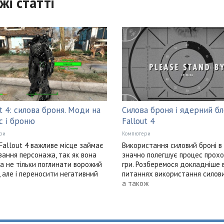
жі статті
ut 4: силова броня. Моди на
Силова броня і ядерний б
с і броню
Fallout 4
ри
Компютери
і Fallout 4 важливе місце займає
Використання силовий броні в 
ування персонажа, так як вона
значно полегшує процес прох
а не тільки поглинати ворожий
гри. Розберемося докладніше 
 але і переносити негативний
питаннях використання силови
а також