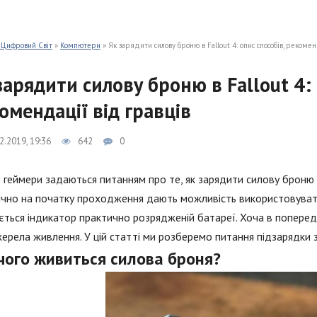
 Цифровий Світ
»
Компютери
» Як зарядити силову броню в Fallout 4: опис способів, рекомен
зарядити силову броню в Fallout 4: 
омендації від гравців
2.2019, 19:36
642
0
 геймери задаються питанням про те, як зарядити силову броню в
чно на початку проходження дають можливість використовувати 
ється індикатор практично розрядженій батареї. Хоча в поперед
ерела живлення. У цій статті ми розберемо питання підзарядки
 чого живиться силова броня?