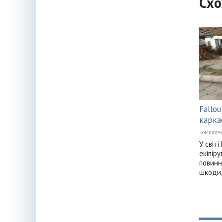
Схо
Fallo
карка
Компюте
У світ
екіпір
повинн
шкоди,