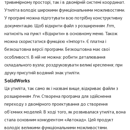
тривимірному просторі, так і в двомірній системі координат.
Утиліта володіє широкими функціональними можливостями.
У програмі можна підготувати всю потрібну конструктивну
документацію. Щоб відкрити файл з розширенням .frm,
натисніть на пункт «Відкрити» в основному меню. Також
можна скористатися функцією «Імпорт». Є платна і
безкоштовна версії програми. Безкоштовна має свої
особливості. В ній не можна: робити деталювання
складального вузла; роздруковувати великі креслення; при
друку присутній водяний знак утиліти.
SolidWorks
Ця утиліта, так само як і названі вище, відкриває файли з
розширенням .frw. Створена програма для здійснення
переходу з двомірного проектування до створення
об'ємних моделей. В ході того, як розвивалася утиліта, вона
стала основним конкурентом «Автокад». Цей продукт
володіє великими функціональними можливостями.