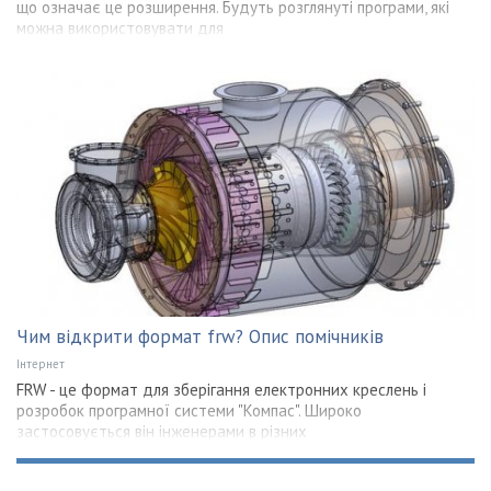
що означає це розширення. Будуть розглянуті програми, які
можна використовувати для
Чим відкрити формат frw? Опис помічників
Інтернет
FRW - це формат для зберігання електронних креслень і
розробок програмної системи "Компас". Широко
застосовується він інженерами в різних