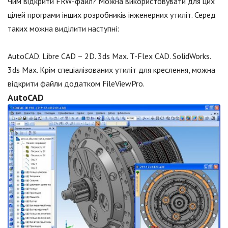
Чим відкрити FRW-файл? Можна використовувати для цих
цілей програми інших розробників інженерних утиліт. Серед
таких можна виділити наступні:
AutoCAD. Libre CAD – 2D. 3ds Max. T-Flex CAD. SolidWorks.
3ds Max. Крім спеціалізованих утиліт для креслення, можна
відкрити файли додатком FileViewPro.
AutoCAD