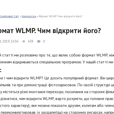
 Цифровий Світ
»
Компютери
» Формат WLMP. Чим відкрити його?
мат WLMP. Чим відкрити його?
1.2019, 16:36
638
0
й статті ми розповімо про те, що являє собою формат WLMP, ніж
енням відкриваються спеціальною програмою. У нашій статті ми 
с
е і чим відкрити WLMP? Це досить популярний формат. Він шир
ільмів та при демонстрації фотозарисовок. По своїй структурі 
у містяться різні монтажні переходи, посилання на сторонні фільм
 дізнатися, чим відкрити WLMP, варто розуміти, що головне пра
стого характеру), яке можна показати друзям, колегам або член
и переконвертировав їх заздалегідь) на сторонніх ресурсах, напр