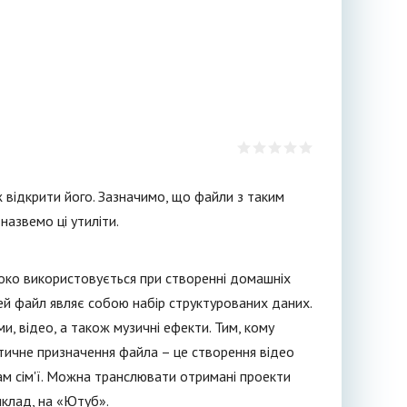
 відкрити його. Зазначимо, що файли з таким
назвемо ці утиліти.
око використовується при створенні домашніх
цей файл являє собою набір структурованих даних.
и, відео, а також музичні ефекти. Тим, кому
ктичне призначення файла – це створення відео
ам сім'ї. Можна транслювати отримані проекти
иклад, на «Ютуб».