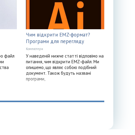
Чим відкрити EMZ-формат?
Програми для перегляду
Компютери
ро файл
У наведеній нижче статті відповімо на
ми
питання, чим відкрити EMZ-файл. Ми
нства
опишемо, що являє собою подібний
документ. Також будуть названі
програми,