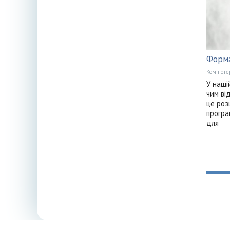
Форма
Компюте
У наші
чим ві
це роз
програ
для