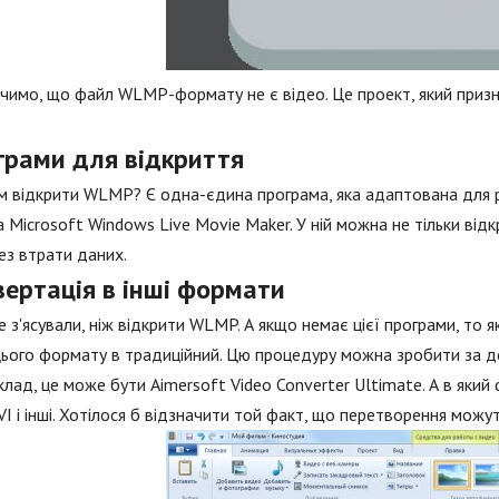
чимо, що файл WLMP-формату не є відео. Це проект, який призн
грами для відкриття
м відкрити WLMP? Є одна-єдина програма, яка адаптована для 
а Microsoft Windows Live Movie Maker. У ній можна не тільки ві
ез втрати даних.
вертація в інші формати
 з'ясували, ніж відкрити WLMP. А якщо немає цієї програми, то
ього формату в традиційний. Цю процедуру можна зробити за до
лад, це може бути Aimersoft Video Converter Ultimate. А в як
I і інші. Хотілося б відзначити той факт, що перетворення можут