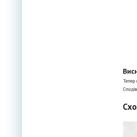
Вис
Тепер 
Сподів
Схо