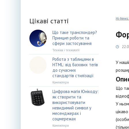
Цікаві статті
Hi-News:
Фор
Що таке транспондер?
Принцип роботи та
сфери застосування
22.0
Техніка і технології
Робота з таблицями в
У наші
HTML: від базових тегів
розшир
до сучасних
стандартів стилізації
Опи
Компютери
Що так
Цифрова магія Юнікоду:
відеоф
як створити та
використовувати
У ньом
невидимий символ у
цікаво
месенджерах і
соцмережах
(особи
Компютери
(тільк