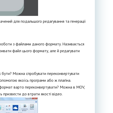
ачений для подальшого редагування та генерації
роботи з файлами даного формату. Називається
дкривати файл цього формату, але й редагувати
 як бути? Можна спробувати переконвертувати
помогою якоїсь програми або ж плагіна.
ий формат варто переконвертувати? Можна в MOV,
ь призвести до втрати якості відео.