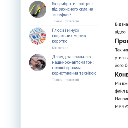
Як прибрати повітря з-
під захисного скла на
телефоні?
Техніка і технології
Відзна
Плюси і мінуси
відео.
соціальних мереж
Про
коротко
Компютери
Так чи
Догляд за пральною
утиліт
машиною-автоматом:
його б
головні правила
Кон
користування технікою
Техніка і технології
Ми вже
файл ц
Наприк
MP4 AV