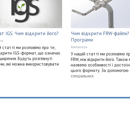
т IGS. Чим відкрити його?
Чим відкрити FRW-файли?
Програми
ри
й статті ми розповімо про те,
Компютери
дкрити IGS-формат, що означає
У нашій статті ми розповімо п
ширення. Будуть розглянуті
FRW, ніж відкрити його. Також 
ми, які можна використовувати
назвемо особливості і достої
цього формату. За допомогою
спеціальних