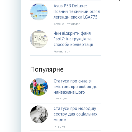
Asus P5B Deluxe:
Повний технічний огляд
легенди епохи LGA775
Техніка і технології
Чим відкрити файл
*.spl7: інструкція та
способи конвертації
Компютери
Популярне
Статуси про сина зі
змістом: про любов до
найважливішого
Інтернет
Статуси про молодшу
сестру для соціальних
мереж
Інтернет