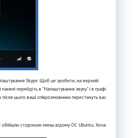
налаштування Skype. Щоб це зробити, на верхній
й панелі перейдіть в "Налаштування звуку" і в графі
 після цього ваші співрозмовники перестануть вас
ле обійшли стороною менш відому ОС Ubuntu. Хоча