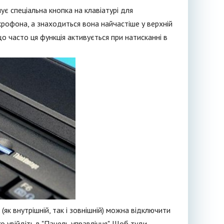
нує спеціальна кнопка на клавіатурі для
крофона, а знаходиться вона найчастіше у верхній
що часто ця функція активується при натисканні в
к внутрішній, так і зовнішній) можна відключити
 увійдіть в "Панель управління". Щоб туди