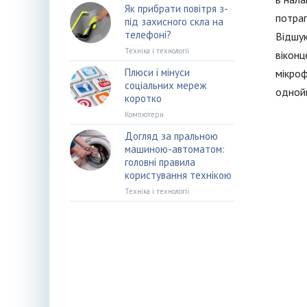
Як прибрати повітря з-
потрап
під захисного скла на
телефоні?
Відшук
Техніка і технології
віконц
Плюси і мінуси
мікроф
соціальних мереж
одной
коротко
Компютери
Догляд за пральною
машиною-автоматом:
головні правила
користування технікою
Техніка і технології