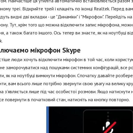
ом. Найчастіше ця утиліта автоматично встановлюється разом з 
ному треї. Відкрийте трей і клацніть по іконці Realtek. Перед в
удуть видні дві вкладки - це "Динаміки" і "Мікрофон". Перейдіть н
ону. Тут, крім того що можна відключити запис мікрофона, мо
ня, а також багато іншого. Ось тепер ви знаєте, як на ноутбуці в
k.
ключаємо мікрофон Skype
тіше люди хочуть відключити мікрофон в той час, коли користу
 не заморочуватися над пошуками системних конфігурацій, все р
ти, як на ноутбуці вимкнути мікрофон. Спочатку давайте розбер
ити, вам всього лише потрібно звернути свою увагу на велику кр
а з'являється лише під час особистої розмови. Якщо натиснути н
е повернути в початковий стан, натисніть на кнопку повторно.