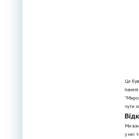
Це був
панелі
"Мікро
чути з
Від
Ми вже
у неї 