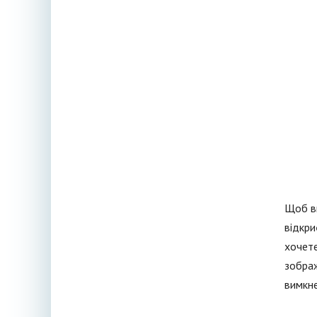
Щоб ви
відкри
хочете
зображ
вимкне