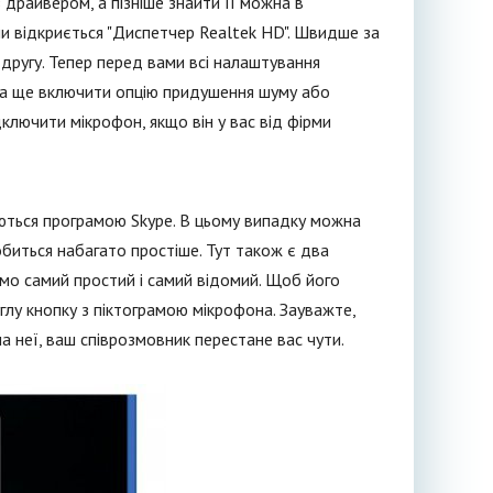
драйвером, а пізніше знайти її можна в
ами відкриється "Диспетчер Realtek HD". Швидше за
а другу. Тепер перед вами всі налаштування
жна ще включити опцію придушення шуму або
ідключити мікрофон, якщо він у вас від фірми
ються програмою Skype. В цьому випадку можна
обиться набагато простіше. Тут також є два
емо самий простий і самий відомий. Щоб його
углу кнопку з піктограмою мікрофона. Зауважте,
а неї, ваш співрозмовник перестане вас чути.