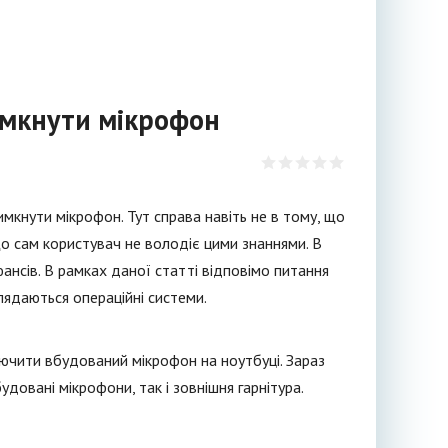
вимкнути мікрофон
имкнути мікрофон. Тут справа навіть не в тому, що
що сам користувач не володіє цими знаннями. В
юансів. В рамках даної статті відповімо питання
глядаються операційні системи.
ідключити вбудований мікрофон на ноутбуці. Зараз
удовані мікрофони, так і зовнішня гарнітура.