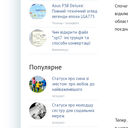
Asus P5B Deluxe:
Спочат
Повний технічний огляд
відклю
легенди епохи LGA775
област
Техніка і технології
поєдна
Чим відкрити файл
*.spl7: інструкція та
способи конвертації
Компютери
Популярне
Статуси про сина зі
змістом: про любов до
найважливішого
Інтернет
Статуси про молодшу
сестру для соціальних
мереж
Тепер 
Інтернет
в нала