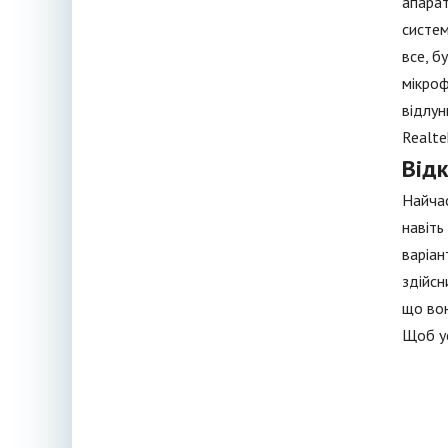
апарат
систем
все, б
мікроф
відлун
Realte
Від
Найчас
навіть
варіан
здійсн
що вон
Щоб ус