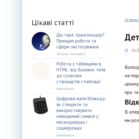
Цікаві статті
Hi-News:
Дет
Що таке транспондер?
Принцип роботи та
сфери застосування
26.0
Техніка і технології
Робота з таблицями в
Волода
HTML: від базових тегів
на пер
до сучасних
стандартів стилізації
цілому
Компютери
про те
Цифрова магія Юнікоду:
Від
як створити та
використовувати
В опер
невидимий символ у
ми роз
месенджерах і
соцмережах
Компютери