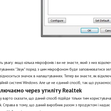
ть увагу: якщо кілька мікрофонів і ви не знаєте, який з них відкл
уваннях "Звук" поряд з цим мікрофоном буде заповнюватися зеле
відноситься значок в налаштуваннях. Тепер ви знаєте, як відклю
ійній системі Windows. Але це не єдиний спосіб, так що рухаємос
лючаємо через утиліту Realtek
у варто сказати, що даний спосіб підійде тільки тим користувач
k. Справа в тому, що даний виробник разом з продуктом і надає 