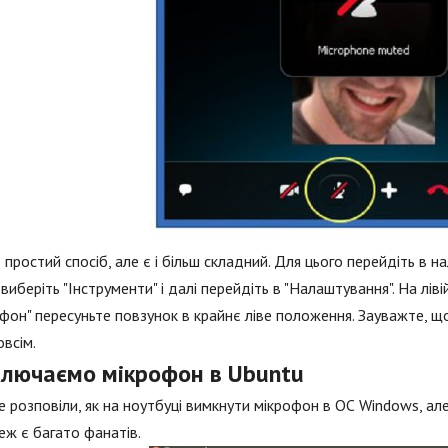
 простий спосіб, але є і більш складний. Для цього перейдіть в 
 виберіть "Інструменти" і далі перейдіть в "Налаштування". На ліві
фон" пересуньте повзунок в крайнє ліве положення. Зауважте, що
овсім.
ключаємо мікрофон в Ubuntu
 розповіли, як на ноутбуці вимкнути мікрофон в ОС Windows, а
теж є багато фанатів.