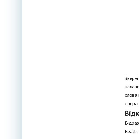
Зверні
налашт
слова 
операц
Відк
Відраз
Realte