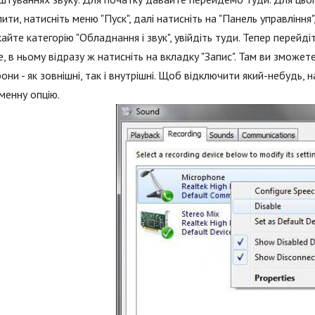
ити, натисніть меню "Пуск", далі натисніть на "Панель управління"
айте категорію "Обладнання і звук", увійдіть туди. Тепер перейді
е, в ньому відразу ж натисніть на вкладку "Запис". Там ви зможет
они - як зовнішні, так і внутрішні. Щоб відключити який-небудь, 
менну опцію.