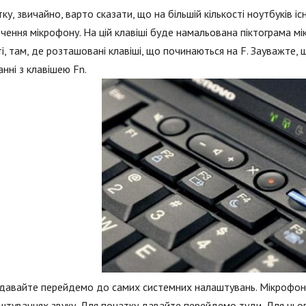
ку, звичайно, варто сказати, що на більшій кількості ноутбуків іс
чення мікрофону. На цій клавіші буде намальована піктограма мі
і, там, де розташовані клавіші, що починаються на F. Зауважте, 
нні з клавішею Fn.
давайте перейдемо до самих системних налаштувань. Мікрофон (я
штуваннях звуку. Для початку давайте перейдемо туди. Для цього