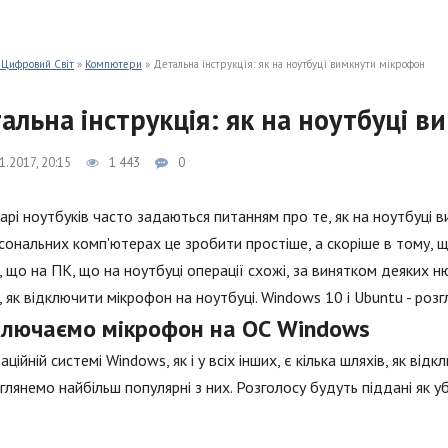
 Цифровий Світ
»
Компютери
» Детальна інструкція: як на ноутбуці вимкнути мікрофон
альна інструкція: як на ноутбуці 
1.2017, 20:15
1 443
0
рі ноутбуків часто задаються питанням про те, як на ноутбуці в
сональних комп'ютерах це зробити простіше, а скоріше в тому, 
, що на ПК, що на ноутбуці операції схожі, за винятком деяких н
, як відключити мікрофон на ноутбуці. Windows 10 і Ubuntu - роз
ключаємо мікрофон на ОС Windows
аційній системі Windows, як і у всіх інших, є кілька шляхів, як в
глянемо найбільш популярні з них. Розголосу будуть піддані як уб