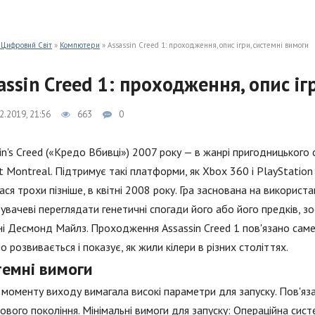
 Цифровий Світ
»
Компютери
» Assassin Creed 1: проходження, опис ігри, системні вимоги
assin Creed 1: проходження, опис іг
2.2019, 21:56
663
0
in's Creed («Кредо Вбивці») 2007 року — в жанрі пригодницького 
t Montreal. Підтримує такі платформи, як Xbox 360 і PlayStation
ася трохи пізніше, в квітні 2008 року. Гра заснована на використ
увачеві переглядати генетичні спогади його або його предків, 
ні Десмонд Майлз. Проходження Assassin Creed 1 пов'язано саме з 
о розвивається і показує, як жили кілери в різних століттях.
темні вимоги
 моменту виходу вимагала високі параметри для запуску. Пов'яз
ового покоління. Мінімальні вимоги для запуску: Операційна сист