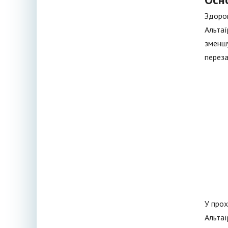
Здоров
Альтаї
зменшу
переза
У прох
Альтаї