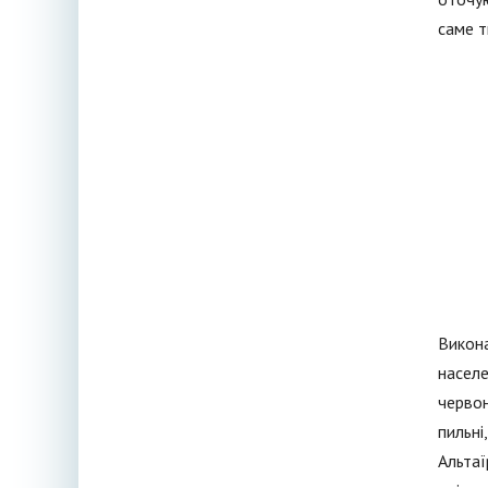
саме т
Викона
населе
червон
пильні
Альтаї