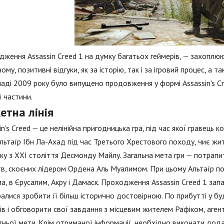
ження Assassin Creed 1 на думку багатьох геймерів, — захоплюю
ому, позитивні відгуки, як за історію, так і за ігровий процес, а
аді 2009 року було випущено продовження у формі Assassin's Cr
 частини.
етна лінія
in's Creed — це нелінійна пригодницька гра, під час якої гравець
Альтаїр Ібн Ла-Ахад під час Третього Хрестового походу, чиє ж
у з XXI століття Десмонду Майлу. Загальна мета гри — потрапи
в, скоєних лідером Ордена Аль Муалимом. При цьому Альтаїр по
а, в Єрусалим, Акру і Дамаск. Проходження Assassin Creed 1 за
алися зробити її більш історично достовірною. По прибутті у бу
ів і обговорити свої завдання з місцевим жителем Рафіком, аген
ньої мети. Крім отриманої інформації, необхідно виконати дод