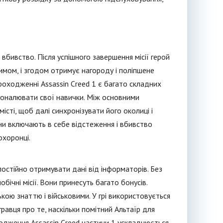
 вбивство. Після успішного завершення місії герой
имом, і згодом отримує нагороду і поліпшене
роходженні Assassin Creed 1 є багато складних
сконалювати свої навички. Між основними
ті, щоб далі синхронізувати його околиці і
они включають в себе відстеження і вбивство
охоронці.
постійно отримувати дані від інформаторів. Без
бічні місії. Вони принесуть багато бонусів.
ькою знаттю і військовими. У грі використовується
равця про те, наскільки помітний Альтаїр для
ходження Assassin Creed частини 1 ускладнюється