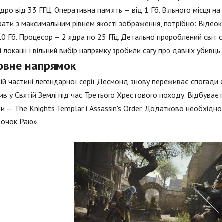
дро від 33 ГГЦ. Оперативна пам'ять — від 1 Гб. Вільного місця н
ати з максимальним рівнем якості зображення, потрібно: Відеок
10 Гб. Процесор — 2 ядра по 25 ГГц. Детально пророблений світ 
 локації і вільний вибір напрямку зробили сагу про давніх убивц
овне напрямок
ій частині легендарної серії Десмонд знову переживає спогади о
ив у Святій Землі під час Третього Хрестового походу. Відбува
и — The Knights Templar і Assassin's Order. Додатково необхідн
очок Раю».