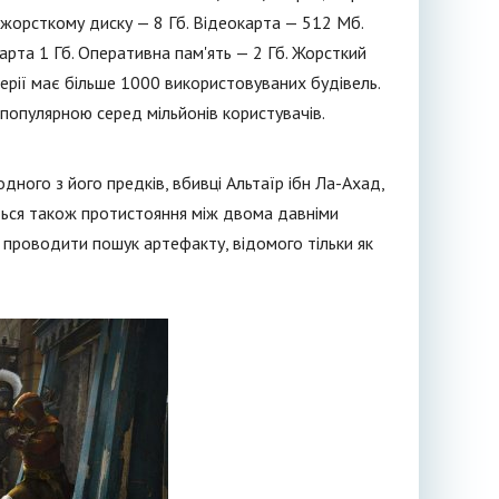
а жорсткому диску — 8 Гб. Відеокарта — 512 Мб.
арта 1 Гб. Оперативна пам'ять — 2 Гб. Жорсткий
серії має більше 1000 використовуваних будівель.
ь популярною серед мільйонів користувачів.
дного з його предків, вбивці Альтаїр ібн Ла-Ахад,
ється також протистояння між двома давніми
о проводити пошук артефакту, відомого тільки як