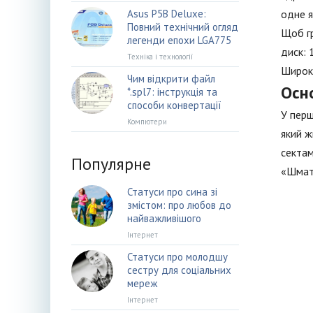
Asus P5B Deluxe:
одне я
Повний технічний огляд
Щоб гр
легенди епохи LGA775
диск: 
Техніка і технології
Широкі
Чим відкрити файл
Осн
*.spl7: інструкція та
способи конвертації
У перш
Компютери
який ж
сектам
Популярне
«Шмат
Статуси про сина зі
змістом: про любов до
найважливішого
Інтернет
Статуси про молодшу
сестру для соціальних
мереж
Інтернет