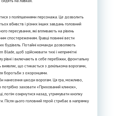
 сидять на лавках.
катися з поліпшеннями персонажа. Це дозволить
атьох вбивств і різних інших завдань головний
тного пересування, які впливають на рівень
йним спостереженням. Гравці повинні вести
ких будівель. Потайні команди дозволяють
n Blade, щоб здійснювати тихі і непримітні
му рівні і включають в себе перебіжки, фронтальну
ць виявляє, що стикається з декількома ворогами,
ля боротьби з охоронцями.
оби нанесення шкоди ворогам. Ця гра, можливо,
ого потрібно заховати «Прихований клинок»,
чці, потім озирнутися назад, утримувати кнопку
ти. Після цього головний герой стрибає в напрямку