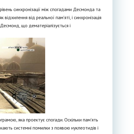
 рівень синхронізації між спогадами Десмонда та
 відхилення від реальної пам'яті, і синхронізація
 Десмонд, що дематеріалізується і
рограмою, яка проектує спогади. Оскільки пам'ять
кають системні помилки з появою нуклеотидів і