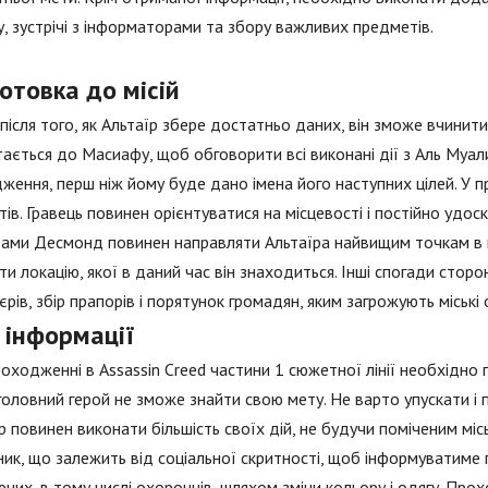
, зустрічі з інформаторами та збору важливих предметів.
отовка до місій
 після того, як Альтаїр збере достатньо даних, він зможе вчинити
ається до Масиафу, щоб обговорити всі виконані дії з Аль Муал
ження, перш ніж йому буде дано імена його наступних цілей. У п
ів. Гравець повинен орієнтуватися на місцевості і постійно удо
ами Десмонд повинен направляти Альтаїра найвищим точкам в міс
ти локацію, якої в даний час він знаходиться. Інші спогади стор
єрів, збір прапорів і порятунок громадян, яким загрожують міські 
 інформації
оходженні в Assassin Creed частини 1 сюжетної лінії необхідно 
головний герой не зможе знайти свою мету. Не варто упускати і по
р повинен виконати більшість своїх дій, не будучи поміченим міс
ник, що залежить від соціальної скритності, щоб інформуватиме г
чих, в тому числі охоронців, шляхом зміни кольору і одягу. Про