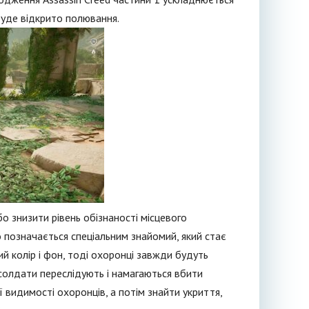
буде відкрито полювання.
 знизити рівень обізнаності місцевого
о позначається спеціальним знайомий, який стає
й колір і фон, тоді охоронці завжди будуть
о солдати переслідують і намагаються вбити
ї видимості охоронців, а потім знайти укриття,