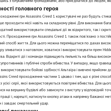
шись з блукаючими громадянами, або приєднатися до людей, які
ності головного героя
оходженні гри Assassins Creed 1 користувачі не раз будуть сти
ше проходити місії навіть на складному рівні. Для виконання баг
здатний використовувати спеціальні дії як відкритого, так і скри
сті. Проходження гри Assassins Creed 1 також пов'язано з пості
ий спосіб життя. Для цього можна переміщатися по дахах висо
ру зливатися з натовпом, ховатися і використовувати прем Hidde
ва. Відкриті дії і команди підвищують пильність на більш високо
супротивників і публічні спроби вбивства. У випадку, якщо граве
використовувати бойові здібності Альтаїра і вивчені прийоми д
ssins Creed проходження частини 1 цікаво і тим, що є різні спос
з усієї серії, якої використовуються повітряні вбивства. Для ць
ися на вершину будівлі або зависнути з виступу у відповідній то
трації і, нарешті, натиснути кнопку атаки в напрямку бажаної ме
 і завдає смертельний удар.
овні показники