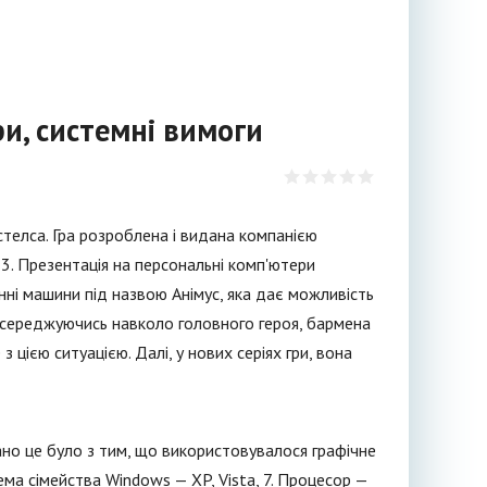
ри, системні вимоги
стелса. Гра розроблена і видана компанією
 3. Презентація на персональні комп'ютери
анні машини під назвою Анімус, яка дає можливість
зосереджуючись навколо головного героя, бармена
цією ситуацією. Далі, у нових серіях гри, вона
ано це було з тим, що використовувалося графічне
ема сімейства Windows — XP, Vista, 7. Процесор —