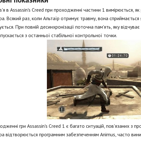
'я в Assassin's Creed при проходженні частини 1 вимірюється, як
ра. Всякий раз, коли Альтаїр отримує травму, вона сприймається як
ється. При повній десинхронізації поточна пам'ять, яку відчуває
пускається з останньої стабільної контрольної точки.
одженні гри Assassin's Creed 1 є багато ситуацій, пов'язаних з п
ра відтворюється програмним забезпеченням Animus, часто вини