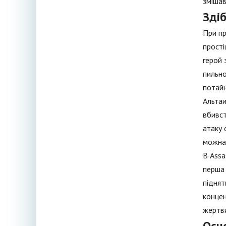
змішав
Здіб
При пр
прості
герой 
пильно
потайн
Альтаи
вбивст
атаку 
можна 
В Assa
перша 
піднят
концен
жертви
Осн