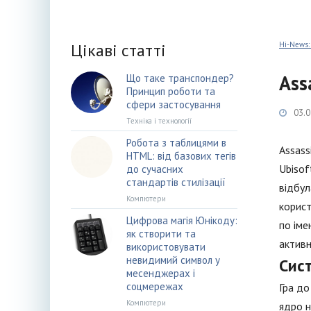
Цікаві статті
Hi-News:
Ass
Що таке транспондер?
Принцип роботи та
сфери застосування
03.0
Техніка і технології
Робота з таблицями в
Assass
HTML: від базових тегів
Ubisof
до сучасних
стандартів стилізації
відбул
Компютери
корист
Цифрова магія Юнікоду:
по іме
як створити та
активн
використовувати
невидимий символ у
Сис
месенджерах і
соцмережах
Гра до
Компютери
ядро н