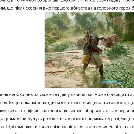
им, що після скоєння вже першого вбивства на головного героя 
ння необхідних за сюжетом дій у певний час може підвищити або
ння. Якщо локація знаходиться в стані підвищеної готовності, щ
им, весь інтерфейс синхронізації також забарвлюється в червони
, а громадяни будуть розбігатися в різних напрямках у разі, якщ
ра. Щоб зменшити свою впізнаваність, Альтаїр повинен піти з ліні