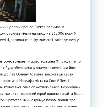
чий і довгий процес. Сюжет отримав, в
 також отримав кілька нагород на E32006 року. У
eed II, засноване на фундаменті, закладеному у
 контролює левантийского ассасина XII століття по
иття була збережена в Анимусе і перейшла його
ти до лав Ордену Асасинів, виконавши серію
дорожує з Масиафа міста на Святій Землі,
пам'ятовується саме сюжетною лінією. Розробники
дь-яке з міст головний герой повинен знайти Бюро
том Братства, який отримує базові знання про
аткову розвідку за допомогою підслуховування,