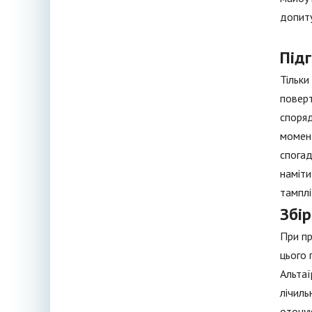
допиту
Підг
Тільки
поверт
споряд
момент
спогад
наміти
тамплі
Збір
При пр
цього 
Альтаї
лічиль
оточую