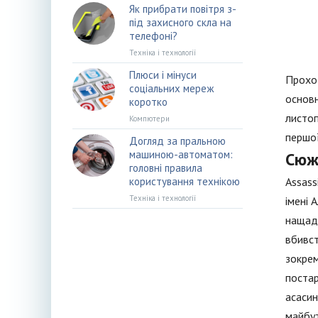
Як прибрати повітря з-
під захисного скла на
телефоні?
Техніка і технології
Плюси і мінуси
Проход
соціальних мереж
основн
коротко
листоп
Компютери
першої
Догляд за пральною
машиною-автоматом:
Сюж
головні правила
користування технікою
Assass
Техніка і технології
імені 
нащадк
вбивст
зокрем
постар
асасин
майбут