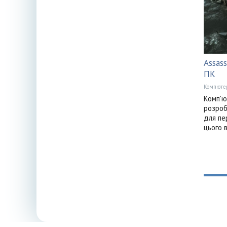
Assass
ПК
Компюте
Комп'ю
розроб
для пе
цього 