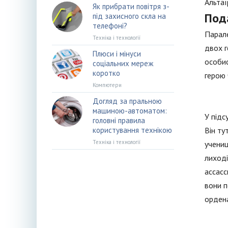
Альтаї
Як прибрати повітря з-
Под
під захисного скла на
телефоні?
Парале
Техніка і технології
двох г
Плюси і мінуси
особис
соціальних мереж
коротко
герою 
Компютери
Догляд за пральною
машиною-автоматом:
У підс
головні правила
користування технікою
Він ту
Техніка і технології
учениц
лиході
ассасс
вони п
ордена