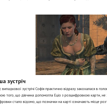
ша зустріч
с випадкової зустрічі Софія практично відразу закохалася в голо
ою того, що дівчина допомогла Еціо з розшифровкою карти, не з
ровки стало відомо, що позначки на карті означають місце розт