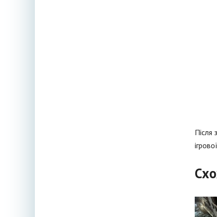
Після 
ігрової
Схо