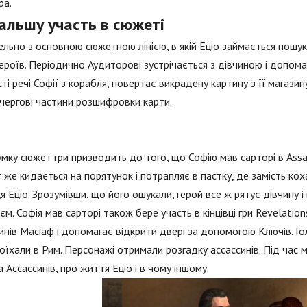
ра.
альшу участь в сюжеті
льно з основною сюжетною лінією, в якій Еціо займається пошук
ероїв. Періодично Аудиторові зустрічається з дівчиною і допома
ті речі Софії з корабля, повертає викрадену картину з її магази
чергові частини розшифровки карти.
умку сюжет гри призводить до того, що Софію мав сарторі в Assas
т же кидається на порятунок і потрапляє в пастку, де замість коха
я Еціо. Зрозумівши, що його ошукали, герой все ж рятує дівчину 
єм. Софія мав сарторі також бере участь в кінцівці гри Revelat
инів Масіаф і допомагає відкрити двері за допомогою Ключів. Го
оїхали в Рим. Персонажі отримали розгадку ассассинів. Під час 
 Ассассинів, про життя Еціо і в чому іншому.