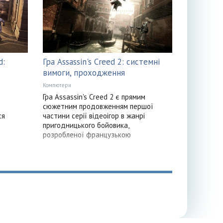
d:
Гра Assassin's Creed 2: системні
вимоги, проходження
Компютери
Гра Assassin's Creed 2 є прямим
сюжетним продовженням першої
ся
частини серії відеоігор в жанрі
пригодницького бойовика,
розробленої французькою