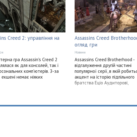
ins Creed 2: управління на
Assassins Creed Brotherhoo
огляд гри
ри
Новини
терна гра Assassin's Creed 2
Assassins Creed Brotherhood -
лялася як для консолей, так і
відгалуження другій частині
рсональних комп'ютерів. З-за
популярної серії, в якій робить
в екшені немає ніяких
акцент на історію підпільного
братства Еціо Аудиторові,