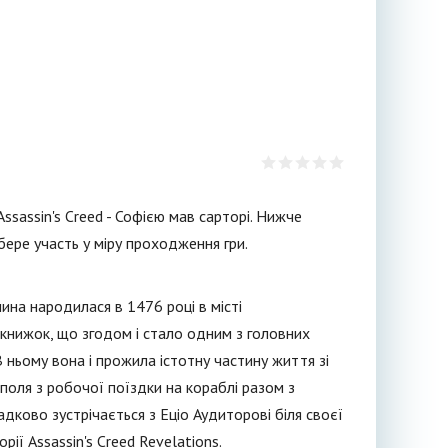
Assassin's Creed - Софією мав сарторі. Нижче
бере участь у міру проходження гри.
вчина народилася в 1476 році в місті
 книжок, що згодом і стало одним з головних
В ньому вона і прожила істотну частину життя зі
поля з робочої поїздки на кораблі разом з
дково зустрічається з Еціо Аудиторові біля своєї
рії Assassin's Creed Revelations.