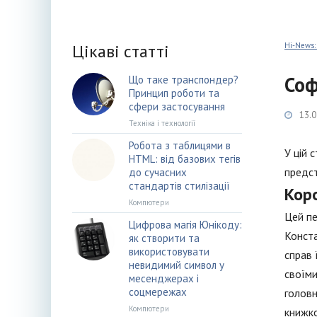
Цікаві статті
Hi-News:
Соф
Що таке транспондер?
Принцип роботи та
сфери застосування
13.0
Техніка і технології
Робота з таблицями в
У цій 
HTML: від базових тегів
предст
до сучасних
стандартів стилізації
Кор
Компютери
Цей пе
Цифрова магія Юнікоду:
Конста
як створити та
використовувати
справ 
невидимий символ у
своїми
месенджерах і
соцмережах
головн
Компютери
книжко