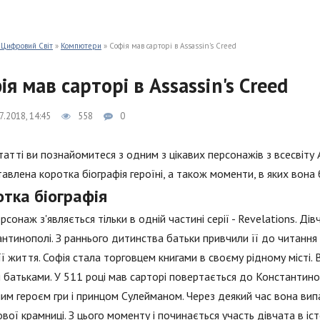
 Цифровий Світ
»
Компютери
» Софія мав сарторі в Assassin's Creed
ія мав сарторі в Assassin's Creed
7.2018, 14:45
558
0
статті ви познайомитеся з одним з цікавих персонажів з всесвіту 
авлена коротка біографія героїні, а також моменти, в яких вона 
отка біографія
рсонаж з'являється тільки в одній частині серії - Revelations. Ді
нтинополі. З раннього дитинства батьки привчили її до читання
її життя. Софія стала торговцем книгами в своєму рідному місті. 
 батьками. У 511 році мав сарторі повертається до Константино
им героєм гри і принцом Сулейманом. Через деякий час вона випа
вої крамниці. З цього моменту і починається участь дівчата в істо