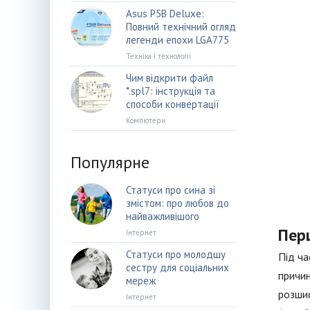
Asus P5B Deluxe:
Повний технічний огляд
легенди епохи LGA775
Техніка і технології
Чим відкрити файл
*.spl7: інструкція та
способи конвертації
Компютери
Популярне
Статуси про сина зі
змістом: про любов до
найважливішого
Пер
Інтернет
Статуси про молодшу
Під ча
сестру для соціальних
причин
мереж
розшиф
Інтернет