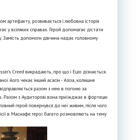
ом артефакту, розвивається і любовна історія
гає у всіляких справах. Герой допомагає дістати
ну. Замість допомоги дівчина надає головному
sin's Creed викрадають, про що і Еціо дізнається.
ної його чекає інший асасін - Азіза, колишня
і відправляється разом з нею в погоню за
ions. Разом з Аудиторові вона приїжджає в фортецю
ловний герой повернувся до неї живим, після чого
місії в Масиафе герої багато розмовляють на тему