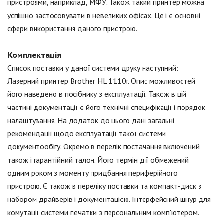
пристроями, наприклад, МФУ. Також такий принтер можна
успішно застосовувати в невеликих офісах. Це і є основні
сфери використання даного пристрою.
Комплектація
Список поставки у даної системи друку наступний:
Лазерний принтер Brother HL 1110r. Опис можливостей
його наведено в посібнику з експлуатації. Також в цій
частині документації є його технічні специфікації і порядок
налаштування. На додаток до цього дані загальні
рекомендації щодо експлуатації такої системи
документообігу. Окремо в перелік постачання включений
також і гарантійний талон. Його термін дії обмежений
одним роком з моменту придбання периферійного
пристрою. Є також в переліку поставки та компакт-диск з
набором драйверів і документацією. Інтерфейсний шнур для
комутації системи печатки з персональним комп'ютером.