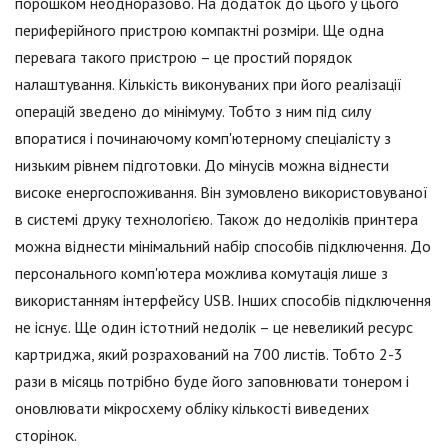
порошком неодноразово. На додаток до цього у цього
периферійного пристрою компактні розміри. Ще одна
перевага такого пристрою – це простий порядок
налаштування. Кількість виконуваних при його реалізації
операцій зведено до мінімуму. Тобто з ним під силу
впоратися і починаючому комп'ютерному спеціалісту з
низьким рівнем підготовки. До мінусів можна віднести
високе енергоспоживання. Він зумовлено використовуваної
в системі друку технологією. Також до недоліків принтера
можна віднести мінімальний набір способів підключення. До
персонального комп'ютера можлива комутація лише з
використанням інтерфейсу USB. Інших способів підключення
не існує. Ще один істотний недолік – це невеликий ресурс
картриджа, який розрахований на 700 листів. Тобто 2-3
рази в місяць потрібно буде його заповнювати тонером і
оновлювати мікросхему обліку кількості виведених
сторінок.