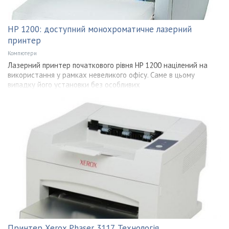
HP 1200: доступний монохроматичне лазерний
принтер
Компютери
Лазерний принтер початкового рівня HP 1200 націлений на
використання у рамках невеликого офісу. Саме в цьому
випадку його установки без особливих
Принтер Xerox Phaser 3117. Технологія,