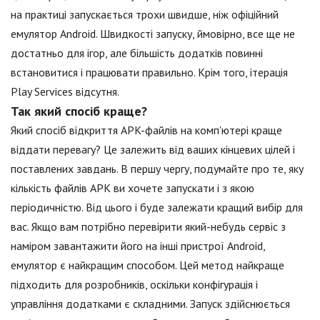
на практиці запускається трохи швидше, ніж офіційний
емулятор Android. Швидкості запуску, ймовірно, все ще не
достатньо для ігор, але більшість додатків повинні
встановитися і працювати правильно. Крім того, ітерація
Play Services відсутня.
Так який спосіб краще?
Який спосіб відкриття APK-файлів на комп'ютері краще
віддати перевагу? Це залежить від ваших кінцевих цілей і
поставлених завдань. В першу чергу, подумайте про те, яку
кількість файлів APK ви хочете запускати і з якою
періодичністю. Від цього і буде залежати кращий вибір для
вас. Якщо вам потрібно перевірити який-небудь сервіс з
наміром завантажити його на інші пристрої Android,
емулятор є найкращим способом. Цей метод найкраще
підходить для розробників, оскільки конфігурація і
управління додатками є складними. Запуск здійснюється