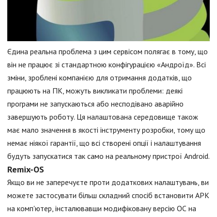
Єдина реальна проблема з цим сервісом полягає в тому, що
він не працює зі стандартною конфігурацією «Андроїд». Всі
зміни, зроблені компанією для отримання додатків, що
працюють на ПК, можуть викликати проблеми: деякі
програми не запускаються або несподівано аварійно
завершують роботу. Ця налаштована середовище також
має мало значення в якості інструменту розробки, тому що
немає ніякої гарантії, що всі створені опції і налаштування
будуть запускатися так само на реальному пристрої Android.
Remix-OS
Якщо ви не заперечуєте проти додаткових налаштувань, ви
можете застосувати більш складний спосіб встановити APK
на комп'ютер, інсталювавши модифіковану версію ОС на