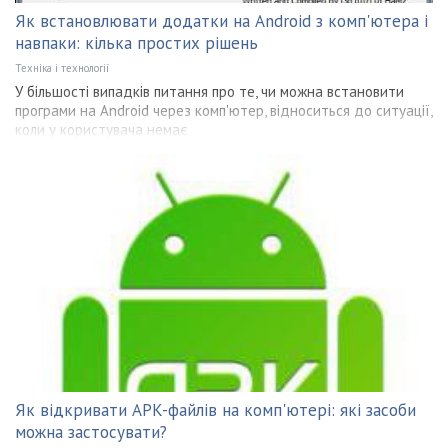
Як встановлювати додатки на Android з комп'ютера і
навпаки: кілька простих рішень
Техніка і технології
У більшості випадків питання про те, чи можна встановити
програми на Android через комп'ютер, відноситься до ситуації,
коли у користувача немає
Як відкривати APK-файлів на комп'ютері: які засоби
можна застосувати?