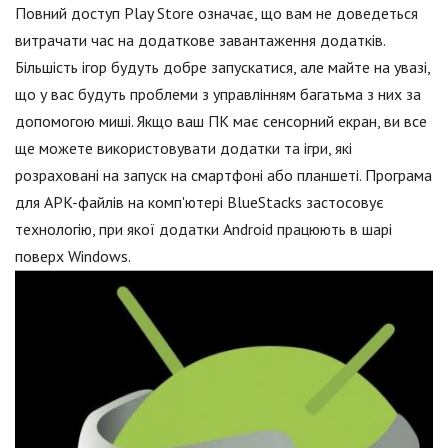
Повний доступ Play Store означає, що вам не доведеться
витрачати час на додаткове завантаження додатків.
Більшість ігор будуть добре запускатися, але майте на увазі,
що у вас будуть проблеми з управлінням багатьма з них за
допомогою миші. Якщо ваш ПК має сенсорний екран, ви все
ще можете використовувати додатки та ігри, які
розраховані на запуск на смартфоні або планшеті. Програма
для APK-файлів на комп'ютері BlueStacks застосовує
технологію, при якої додатки Android працюють в шарі
поверх Windows.