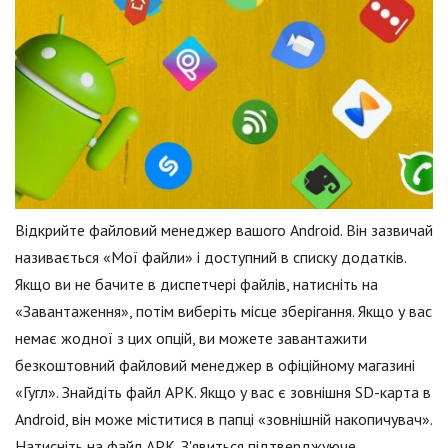
Відкрийте файловий менеджер вашого Android. Він зазвичай
називається «Мої файли» і доступний в списку додатків.
Якщо ви не бачите в диспетчері файлів, натисніть на
«Завантаження», потім виберіть місце зберігання. Якщо у вас
немає жодної з цих опцій, ви можете завантажити
безкоштовний файловий менеджер в офіційному магазині
«Гугл». Знайдіть файл APK. Якщо у вас є зовнішня SD-карта в
Android, він може міститися в папці «зовнішній накопичувач».
Натисніть на файл APK. З'явиться підтверджуюче