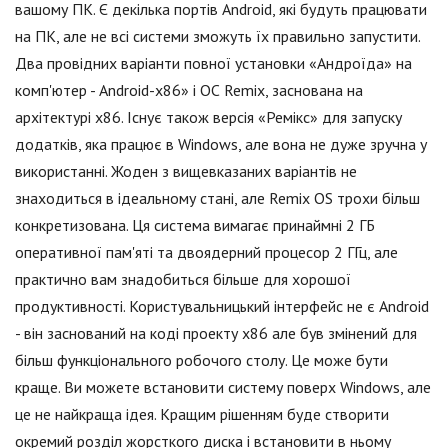
вашому ПК. Є декілька портів Android, які будуть працювати
на ПК, але не всі системи зможуть їх правильно запустити.
Два провідних варіанти повної установки «Андроїда» на
комп'ютер - Android-x86» і ОС Remix, заснована на
архітектурі x86. Існує також версія «Ремікс» для запуску
додатків, яка працює в Windows, але вона не дуже зручна у
використанні. Жоден з вищевказаних варіантів не
знаходиться в ідеальному стані, але Remix OS трохи більш
конкретизована. Ця система вимагає принаймні 2 ГБ
оперативної пам'яті та двоядерний процесор 2 ГГц, але
практично вам знадобиться більше для хорошої
продуктивності. Користувальницький інтерфейс не є Android
- він заснований на коді проекту x86 але був змінений для
більш функціонального робочого столу. Це може бути
краще. Ви можете встановити систему поверх Windows, але
це не найкраща ідея. Кращим рішенням буде створити
окремий розділ жорсткого диска і встановити в ньому