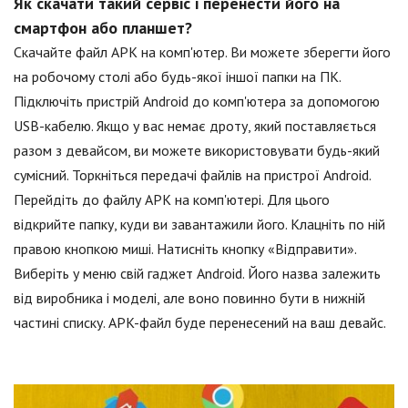
Як скачати такий сервіс і перенести його на
смартфон або планшет?
Скачайте файл APK на комп'ютер. Ви можете зберегти його
на робочому столі або будь-якої іншої папки на ПК.
Підключіть пристрій Android до комп'ютера за допомогою
USB-кабелю. Якщо у вас немає дроту, який поставляється
разом з девайсом, ви можете використовувати будь-який
сумісний. Торкніться передачі файлів на пристрої Android.
Перейдіть до файлу APK на комп'ютері. Для цього
відкрийте папку, куди ви завантажили його. Клацніть по ній
правою кнопкою миші. Натисніть кнопку «Відправити».
Виберіть у меню свій гаджет Android. Його назва залежить
від виробника і моделі, але воно повинно бути в нижній
частині списку. APK-файл буде перенесений на ваш девайс.