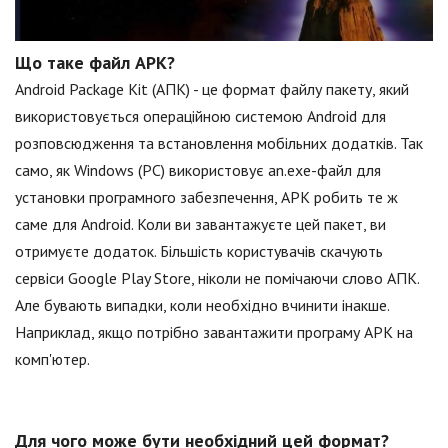
Що таке файл APK?
Android Package Kit (АПК) - це формат файлу пакету, який
використовується операційною системою Android для
розповсюдження та встановлення мобільних додатків. Так
само, як Windows (PC) використовує an.exe-файл для
установки програмного забезпечення, APK робить те ж
саме для Android. Коли ви завантажуєте цей пакет, ви
отримуєте додаток. Більшість користувачів скачують
сервіси Google Play Store, ніколи не помічаючи слово АПК.
Але бувають випадки, коли необхідно вчинити інакше.
Наприклад, якщо потрібно завантажити програму APK на
комп'ютер.
Для чого може бути необхідний цей формат?