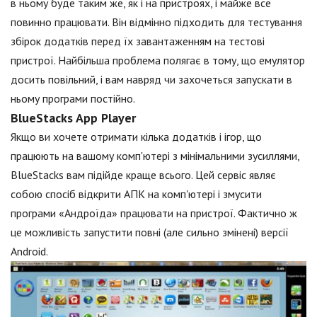
в ньому буде таким же, як і на пристроях, і майже все
повинно працювати. Він відмінно підходить для тестування
збірок додатків перед їх завантаженням на тестові
пристрої. Найбільша проблема полягає в тому, що емулятор
досить повільний, і вам навряд чи захочеться запускати в
ньому програми постійно.
BlueStacks App Player
Якщо ви хочете отримати кілька додатків і ігор, що
працюють на вашому комп'ютері з мінімальними зусиллями,
BlueStacks вам підійде краще всього. Цей сервіс являє
собою спосіб відкрити АПК на комп'ютері і змусити
програми «Андроїда» працювати на пристрої. Фактично ж
це можливість запустити повні (але сильно змінені) версії
Android.