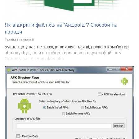
Як відкрити файл xls на "Андроїд"? Способи та
поради
Техніка і технології
Буває, що у вас не завжди виявляється під рукою комп'ютер
або ноутбук, коли потрібно терміново відкрити файл xls.
Однак у вас є смартфон або