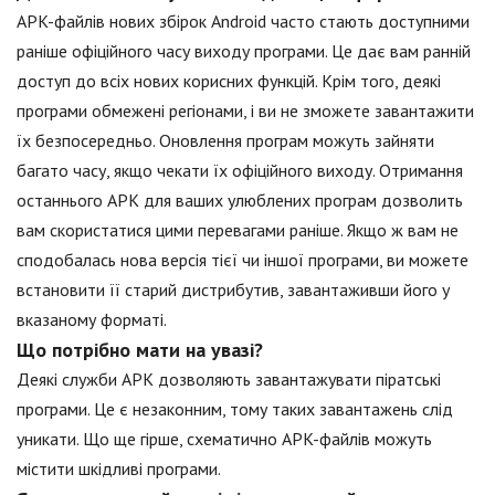
APK-файлів нових збірок Android часто стають доступними
раніше офіційного часу виходу програми. Це дає вам ранній
доступ до всіх нових корисних функцій. Крім того, деякі
програми обмежені регіонами, і ви не зможете завантажити
їх безпосередньо. Оновлення програм можуть зайняти
багато часу, якщо чекати їх офіційного виходу. Отримання
останнього APK для ваших улюблених програм дозволить
вам скористатися цими перевагами раніше. Якщо ж вам не
сподобалась нова версія тієї чи іншої програми, ви можете
встановити її старий дистрибутив, завантаживши його у
вказаному форматі.
Що потрібно мати на увазі?
Деякі служби APK дозволяють завантажувати піратські
програми. Це є незаконним, тому таких завантажень слід
уникати. Що ще гірше, схематично APK-файлів можуть
містити шкідливі програми.