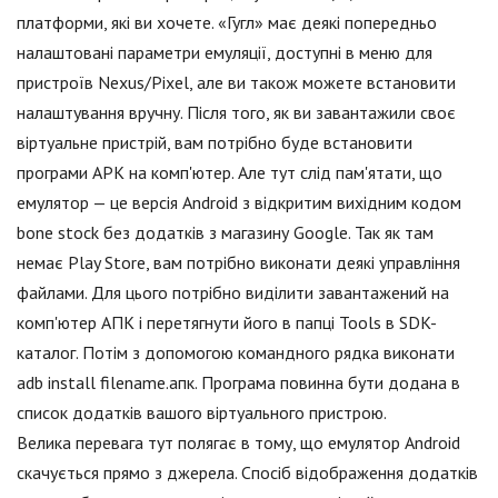
платформи, які ви хочете. «Гугл» має деякі попередньо
налаштовані параметри емуляції, доступні в меню для
пристроїв Nexus/Pixel, але ви також можете встановити
налаштування вручну. Після того, як ви завантажили своє
віртуальне пристрій, вам потрібно буде встановити
програми APK на комп'ютер. Але тут слід пам'ятати, що
емулятор — це версія Android з відкритим вихідним кодом
bone stock без додатків з магазину Google. Так як там
немає Play Store, вам потрібно виконати деякі управління
файлами. Для цього потрібно виділити завантажений на
комп'ютер АПК і перетягнути його в папці Tools в SDK-
каталог. Потім з допомогою командного рядка виконати
adb install filename.апк. Програма повинна бути додана в
список додатків вашого віртуального пристрою.
Велика перевага тут полягає в тому, що емулятор Android
скачується прямо з джерела. Спосіб відображення додатків