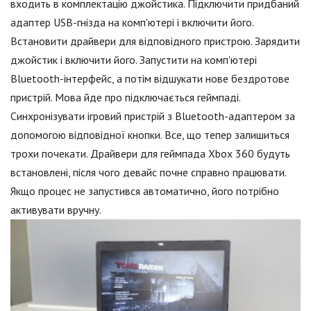
входить в комплектацію джойстика. Підключити придбаний
адаптер USB-гнізда на комп'ютері і включити його.
Встановити драйвери для відповідного пристрою. Зарядити
джойстик і включити його. Запустити на комп'ютері
Bluetooth-інтерфейс, а потім відшукати нове бездротове
пристрій. Мова йде про підключається геймпаді.
Синхронізувати ігровий пристрій з Bluetooth-адаптером за
допомогою відповідної кнопки. Все, що тепер залишиться
трохи почекати. Драйвери для геймпада Xbox 360 будуть
встановлені, після чого девайс почне справно працювати.
Якщо процес не запустився автоматично, його потрібно
активувати вручну.