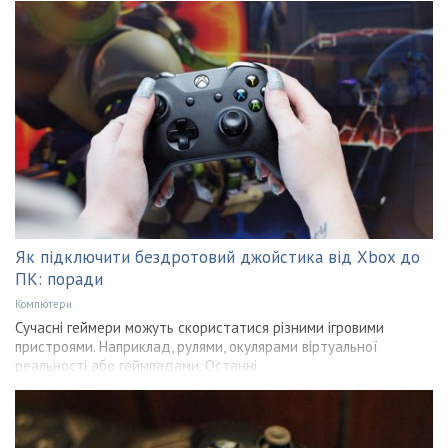
Як підключити бездротовий джойстика від Xbox до
ПК: поради
Компютери
Сучасні геймери можуть скористатися різними ігровими
пристроями. Наприклад, рулями, окулярами віртуальної
реальності або геймпадами. Останні