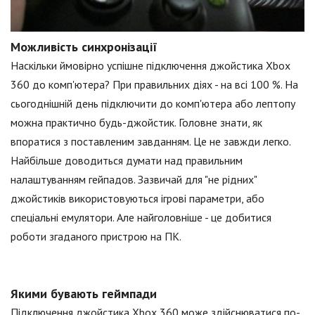
Можливість синхронізації
Наскільки ймовірно успішне підключення джойстика Xbox
360 до комп'ютера? При правильних діях - на всі 100 %. На
сьогоднішній день підключити до комп'ютера або лептопу
можна практично будь-джойстик. Головне знати, як
впоратися з поставленим завданням. Це не завжди легко.
Найбільше доводиться думати над правильним
налаштуванням гейпадов. Зазвичай для "не рідних"
джойстиків використовуються ігрові параметри, або
спеціальні емулятори. Але найголовніше - це добитися
роботи згаданого пристрою на ПК.
Якими бувають геймпади
Підключення джойстика Xbox 360 може здійснюватися по-