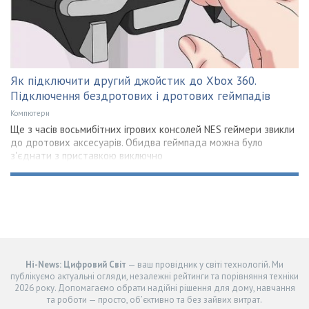
Як підключити другий джойстик до Xbox 360.
Підключення бездротових і дротових геймпадів
Компютери
Ще з часів восьмибітних ігрових консолей NES геймери звикли
до дротових аксесуарів. Обидва геймпада можна було
з'єднати з приставкою виключно
Hi-News: Цифровий Світ
— ваш провідник у світі технологій. Ми
публікуємо актуальні огляди, незалежні рейтинги та порівняння техніки
2026 року. Допомагаємо обрати надійні рішення для дому, навчання
та роботи — просто, об’єктивно та без зайвих витрат.