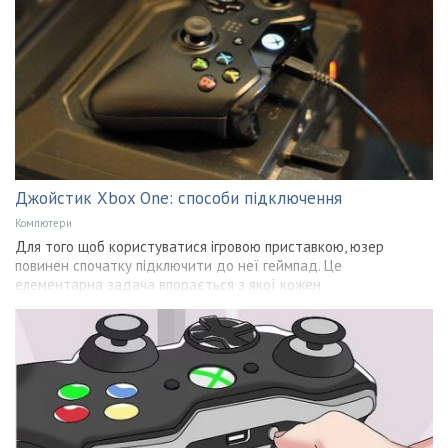
Джойстик Xbox One: способи підключення
Компютери
Для того щоб користуватися ігровою приставкою, юзер
повинен спочатку підключити до неї геймпад. Це
елементарна задача впорається з якої кожен